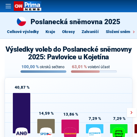
Poslanecká sněmovna 2025
Celkové výsledky
Kraje
Okresy
Zahraničí
Složení sněmovn
Výsledky voleb do Poslanecké sněmovny
2025: Pavlovice u Kojetína
100,00
%
63,01
%
okrsků sečteno
volební účast
40,87 %
14,59 %
13,86 %
7,29 %
7,29 %