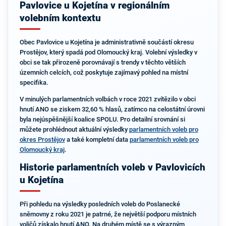
Pavlovice u Kojetína v regionálním
volebním kontextu
Obec Pavlovice u Kojetína je administrativně součástí okresu
Prostějov, který spadá pod Olomoucký kraj. Volební výsledky v
obci se tak přirozeně porovnávají s trendy v těchto větších
územních celcích, což poskytuje zajímavý pohled na místní
specifika.
V minulých parlamentních volbách v roce 2021 zvítězilo v obci
hnutí ANO se ziskem 32,60 % hlasů, zatímco na celostátní úrovni
byla nejúspěšnější koalice SPOLU. Pro detailní srovnání si
můžete prohlédnout aktuální výsledky
parlamentních voleb pro
okres Prostějov
a také kompletní data
parlamentních voleb pro
Olomoucký kraj
.
Historie parlamentních voleb v Pavlovicích
u Kojetína
Při pohledu na výsledky posledních voleb do Poslanecké
sněmovny z roku 2021 je patrné, že největší podporu místních
voličů získalo hnutí ANO. Na druhém místě se s výrazným