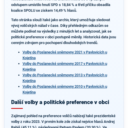
odstupem umístilo hnutí SPD s 18,84 % a třetí příčku obsadila
koalice SPOLU se ziskem 14,49 % hlasů.
Tato stránka slouží také jako archiv, který umožňuje sledovat
vývoj voličských nálad v čase. Díky přehledným odkazům se
můžete podívat na výsledky z minulých let a analyzovat, jak se
politické preference v obci postupně měnily. Historická data jsou
cenným zdrojem pro pochopení dlouhodobých trendů.
Volby do Poslanecké sněmovny 2021 v Pavlovicích u
Kojetína
Volby do Poslanecké sněmovny 2017 v Pavlovicích u
Kojetína
Volby do Poslanecké sněmovny 2013 v Pavlovicích u
Kojetína
Volby do Poslanecké sněmovny 2010 v Pavlovicích u
Kojetína
Další volby a politické preference v obci
Zajímavý pohled na preference voličů nabízejí také prezidentské
volby z roku 2023. V prvním kole zde získal nejvíce hlasů Andrej
Babiš (45,11 %), následovaný Petrem Pavlem (20,30 %). Ve