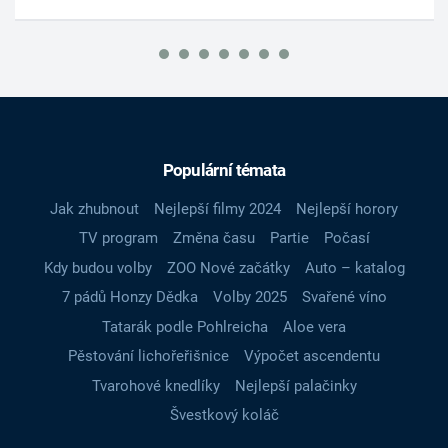
Populární témata
Jak zhubnout
Nejlepší filmy 2024
Nejlepší horory
TV program
Změna času
Partie
Počasí
Kdy budou volby
ZOO Nové začátky
Auto – katalog
7 pádů Honzy Dědka
Volby 2025
Svařené víno
Tatarák podle Pohlreicha
Aloe vera
Pěstování lichořeřišnice
Výpočet ascendentu
Tvarohové knedlíky
Nejlepší palačinky
Švestkový koláč