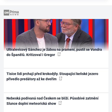
Ultralevicový Sánchez je žábou na prameni, pustil se Vondra
do Španělů. Kritizoval i Gregor
Tisíce lidí prchají před krokodýly. Stoupající keňské jezero
přivedlo predátory až ke dveřím
Nebeská podívaná nad Českem se blíží. Působivé zatmění
Slunce doplní meteorická show