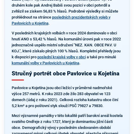
druhém kole pak Andrej Babiš svou pozici v obci potvrdil a
zvítězil se ziskem 56,83 % hlasů. Podrobné výsledky si můžete
prohlédnout na stránce
posledních prezidentských voleb v
Pavlovicích u Kojetína
.
V posledních krajských volbách v roce 2024 dominovalo v obci
hnutí ANO s 53,42 % hlasů. Na komunální úrovni pak v roce 2022
jednoznačně uspělo místní sdružení "NEZ. KAN. OBCE PAV. U
KOJ.", které získalo plných 100 % hlasů. Kompletní přehledy jsou
k dispozici pro
poslední krajské volby v obci
a také pro minulé
komunální volby v Pavlovicích u Kojetína
.
Stručný portrét obce Pavlovice u Kojetína
Pavlovice u Kojetína jsou obcí ležící v průměrné nadmořské
výšce 257 metrů. K roku 2023 zde žilo 283 obyvatel ve 123
domech (údaj z roku 2021). Celková rozloha katastru obce činí
5,2 km² a pro poštovní styk slouží PSČ 79827 a 79830.
Mezi významné památky v této lokalitě patří barokní areál kostela
svatého Ondřeje z roku 1727, který je dominantou jižní části
obce. Demografický vývoj v posledním sledovaném období
zaznamenal mírný celkový úbytek obyvatel, přestože přirozený