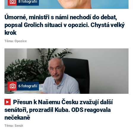
8 fotografií
Úmorné, ministři s námi nechodí do debat,
popsal Grolich situaci v opozici. Chystá velký
krok
Téma: Opozice
6 fotografií
Přesun k Našemu Česku zvažují další
senátoři, prozradil Kuba. ODS reagovala
nečekaně
Téma: Senát