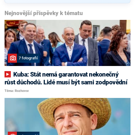
Nejnovější příspěvky k tématu
7 fotografií
Kuba: Stát nemá garantovat nekonečný
růst důchodů. Lidé musí být sami zodpovědní
Téma: Rozhovor