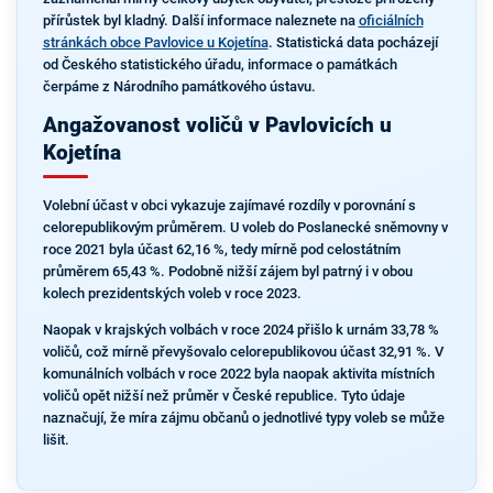
přírůstek byl kladný. Další informace naleznete na
oficiálních
stránkách obce Pavlovice u Kojetína
. Statistická data pocházejí
od Českého statistického úřadu, informace o památkách
čerpáme z Národního památkového ústavu.
Angažovanost voličů v Pavlovicích u
Kojetína
Volební účast v obci vykazuje zajímavé rozdíly v porovnání s
celorepublikovým průměrem. U voleb do Poslanecké sněmovny v
roce 2021 byla účast 62,16 %, tedy mírně pod celostátním
průměrem 65,43 %. Podobně nižší zájem byl patrný i v obou
kolech prezidentských voleb v roce 2023.
Naopak v krajských volbách v roce 2024 přišlo k urnám 33,78 %
voličů, což mírně převyšovalo celorepublikovou účast 32,91 %. V
komunálních volbách v roce 2022 byla naopak aktivita místních
voličů opět nižší než průměr v České republice. Tyto údaje
naznačují, že míra zájmu občanů o jednotlivé typy voleb se může
lišit.