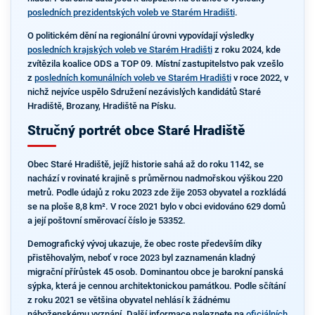
posledních prezidentských voleb ve Starém Hradišti
.
O politickém dění na regionální úrovni vypovídají výsledky
posledních krajských voleb ve Starém Hradišti
z roku 2024, kde
zvítězila koalice ODS a TOP 09. Místní zastupitelstvo pak vzešlo
z
posledních komunálních voleb ve Starém Hradišti
v roce 2022, v
nichž nejvíce uspělo Sdružení nezávislých kandidátů Staré
Hradiště, Brozany, Hradiště na Písku.
Stručný portrét obce Staré Hradiště
Obec Staré Hradiště, jejíž historie sahá až do roku 1142, se
nachází v rovinaté krajině s průměrnou nadmořskou výškou 220
metrů. Podle údajů z roku 2023 zde žije 2053 obyvatel a rozkládá
se na ploše 8,8 km². V roce 2021 bylo v obci evidováno 629 domů
a její poštovní směrovací číslo je 53352.
Demografický vývoj ukazuje, že obec roste především díky
přistěhovalým, neboť v roce 2023 byl zaznamenán kladný
migrační přírůstek 45 osob. Dominantou obce je barokní panská
sýpka, která je cennou architektonickou památkou. Podle sčítání
z roku 2021 se většina obyvatel nehlásí k žádnému
náboženskému vyznání. Další informace naleznete na
oficiálních