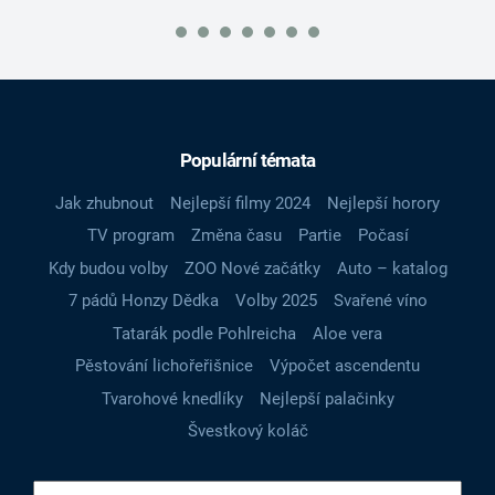
Populární témata
Jak zhubnout
Nejlepší filmy 2024
Nejlepší horory
TV program
Změna času
Partie
Počasí
Kdy budou volby
ZOO Nové začátky
Auto – katalog
7 pádů Honzy Dědka
Volby 2025
Svařené víno
Tatarák podle Pohlreicha
Aloe vera
Pěstování lichořeřišnice
Výpočet ascendentu
Tvarohové knedlíky
Nejlepší palačinky
Švestkový koláč