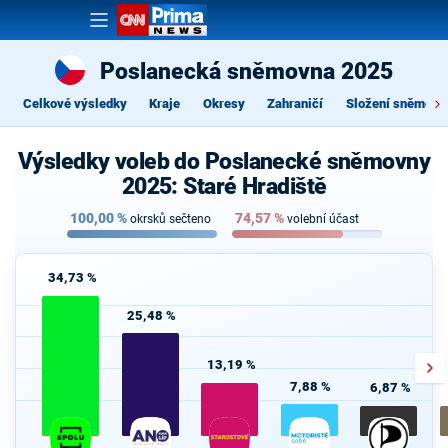
Poslanecká sněmovna 2025
Celkové výsledky
Kraje
Okresy
Zahraničí
Složení sněmovn
Výsledky voleb do Poslanecké sněmovny
2025: Staré Hradiště
100,00
%
74,57
%
okrsků sečteno
volební účast
34,73 %
25,48 %
13,19 %
7,88 %
6,87 %