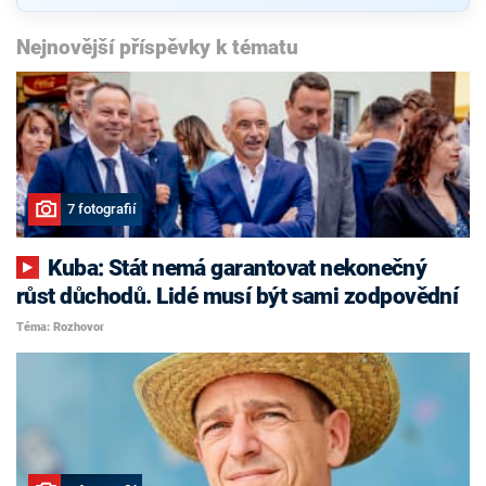
Nejnovější příspěvky k tématu
7 fotografií
Kuba: Stát nemá garantovat nekonečný
růst důchodů. Lidé musí být sami zodpovědní
Téma: Rozhovor