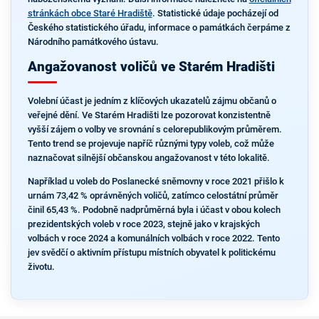
stránkách obce Staré Hradiště
. Statistické údaje pocházejí od
Českého statistického úřadu, informace o památkách čerpáme z
Národního památkového ústavu.
Angažovanost voličů ve Starém Hradišti
Volební účast je jedním z klíčových ukazatelů zájmu občanů o
veřejné dění. Ve Starém Hradišti lze pozorovat konzistentně
vyšší zájem o volby ve srovnání s celorepublikovým průměrem.
Tento trend se projevuje napříč různými typy voleb, což může
naznačovat silnější občanskou angažovanost v této lokalitě.
Například u voleb do Poslanecké sněmovny v roce 2021 přišlo k
urnám 73,42 % oprávněných voličů, zatímco celostátní průměr
činil 65,43 %. Podobně nadprůměrná byla i účast v obou kolech
prezidentských voleb v roce 2023, stejně jako v krajských
volbách v roce 2024 a komunálních volbách v roce 2022. Tento
jev svědčí o aktivním přístupu místních obyvatel k politickému
životu.