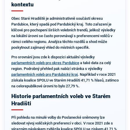
kontextu
Obec Staré Hradiště je administrativně součástí okresu
Pardubice, který spadá pod Pardubický kraj. Toto zařazení je
klíčové pro pochopení širších volebních trendů, jelikož výsledky
na lokální úrovni se často porovnávají s preferencemi voličů v
rámci celého regionu. Analýza těchto rozdílů a shod může
poskytnout zajímavý vhled do místních specifik.
Pro srovnání jsou zde k dispozici aktuální výsledky
parlamentních voleb pro okres Pardubice
a také data za celý
region. Podrobný přehled pak nabízí stránka s výsledky
parlamentních voleb pro Pardubický kraj
. Například v roce 2021
získala koalice SPOLU ve Starém Hradišti 41,71 % hlasů, zatímco
na celorepublikové úrovni to bylo 27,79 %.
Historie parlamentních voleb ve Starém
Hradišti
Při pohledu na minulé volby do Poslanecké sněmovny lze
sledovat vývoj voličských preferencí v obci. V roce 2021 zde s
výrazným náskokem zvítězila koalice SPOLU se ziskem 41,71 %