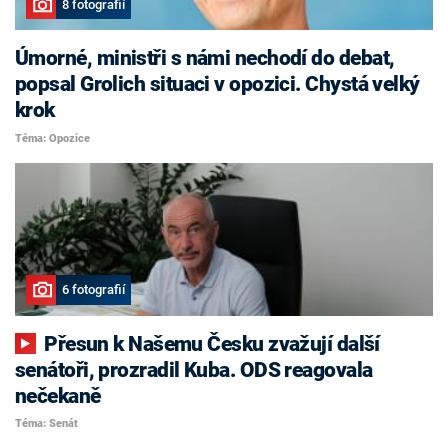
8 fotografií
Úmorné, ministři s námi nechodí do debat,
popsal Grolich situaci v opozici. Chystá velký
krok
Téma: Opozice
6 fotografií
Přesun k Našemu Česku zvažují další
senátoři, prozradil Kuba. ODS reagovala
nečekaně
Téma: Senát