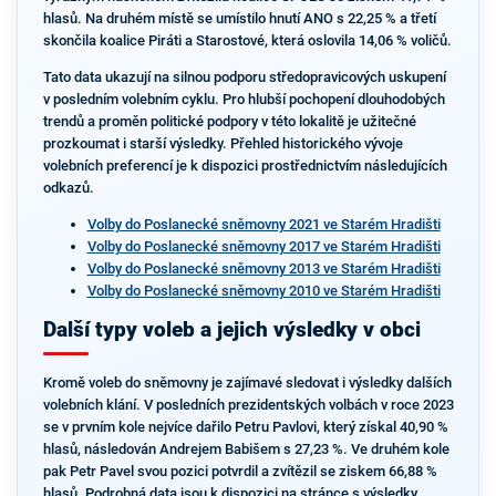
hlasů. Na druhém místě se umístilo hnutí ANO s 22,25 % a třetí
skončila koalice Piráti a Starostové, která oslovila 14,06 % voličů.
Tato data ukazují na silnou podporu středopravicových uskupení
v posledním volebním cyklu. Pro hlubší pochopení dlouhodobých
trendů a proměn politické podpory v této lokalitě je užitečné
prozkoumat i starší výsledky. Přehled historického vývoje
volebních preferencí je k dispozici prostřednictvím následujících
odkazů.
Volby do Poslanecké sněmovny 2021 ve Starém Hradišti
Volby do Poslanecké sněmovny 2017 ve Starém Hradišti
Volby do Poslanecké sněmovny 2013 ve Starém Hradišti
Volby do Poslanecké sněmovny 2010 ve Starém Hradišti
Další typy voleb a jejich výsledky v obci
Kromě voleb do sněmovny je zajímavé sledovat i výsledky dalších
volebních klání. V posledních prezidentských volbách v roce 2023
se v prvním kole nejvíce dařilo Petru Pavlovi, který získal 40,90 %
hlasů, následován Andrejem Babišem s 27,23 %. Ve druhém kole
pak Petr Pavel svou pozici potvrdil a zvítězil se ziskem 66,88 %
hlasů. Podrobná data jsou k dispozici na stránce s výsledky