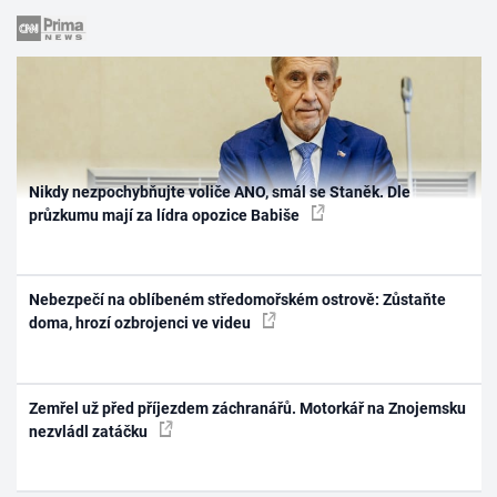
Nikdy nezpochybňujte voliče ANO, smál se Staněk. Dle
průzkumu mají za lídra opozice Babiše
Nebezpečí na oblíbeném středomořském ostrově: Zůstaňte
doma, hrozí ozbrojenci ve videu
Zemřel už před příjezdem záchranářů. Motorkář na Znojemsku
nezvládl zatáčku