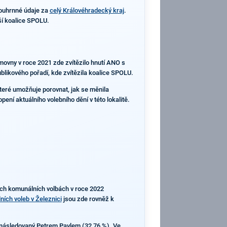
ouhrnné údaje za
celý Královéhradecký kraj
.
ší koalice SPOLU.
ěmovny v roce 2021 zde zvítězilo hnutí ANO s
ublikového pořadí, kde zvítězila koalice SPOLU.
které umožňuje porovnat, jak se měnila
ení aktuálního volebního dění v této lokalitě.
ních komunálních volbách v roce 2022
ích voleb v Železnici
jsou zde rovněž k
ně následovaný Petrem Pavlem (32,76 %). Ve