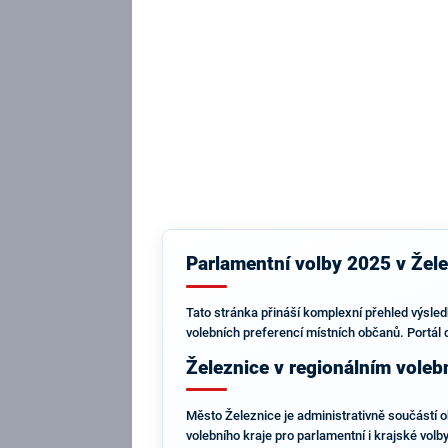
Parlamentní volby 2025 v Žele
Tato stránka přináší komplexní přehled výsled
volebních preferencí místních občanů. Portál d
Železnice v regionálním voleb
Město Železnice je administrativně součástí o
volebního kraje pro parlamentní i krajské volby