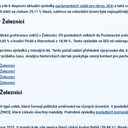
 zde k dispozici aktuální výsledky
parlamentních voleb pro okres Jičín
a také s
nutí ANO se ziskem 29,11 % hlasů, zatímco na celostátní úrovni byla nejúspěšněj
 Železnici
olitické preference voličů v Železnici. Při posledních volbách do Poslanecké sn
83 % a koalicí Piráti a Starostové s 18,98 %. Tento výsledek se lišil od celorep
archivu výsledků z minulých let. Tento portál nabízí přehledné zpracování dat, 
 v průběhu času. Analýza historických dat tak poskytuje cenný kontext pro pochop
Železnici
Železnici
Železnici
Železnici
 Železnici
ích typů voleb, které formují politické směřování na různých úrovních. V posled
NICE, které získalo všechny mandáty. Podrobné výsledky
posledních komunáln
 roce 2023. V prvním kole zde nejvíce hlasů získal Andrej Babiš (36,84 %), těs