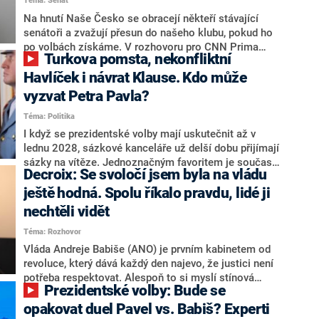
Téma: Senát
komentátoři mluví jako o slabé a v defenzivě. „Je to
úmorná práce upozorňovat na chyby vlády. Ministři s
Na hnutí Naše Česko se obracejí někteří stávající
námi navíc nechodí do debat. Chceme ale ukazovat
senátoři a zvažují přesun do našeho klubu, pokud ho
svoje témata,“ odpověděl Grolich na dotaz CNN Prima
po volbách získáme. V rozhovoru pro CNN Prima
Turkova pomsta, nekonfliktní
NEWS.
NEWS to řekl zakladatel hnutí a jihočeský hejtman
Martin Kuba. Konkrétní nebyl, ale získat by takto mohl
Havlíček i návrat Klause. Kdo může
například senátora Zdeňka Hrabu, který je dnes
vyzvat Petra Pavla?
součástí klubu ODS a TOP 09. Hraba to na dotaz
Téma: Politika
redakce nevyloučil. Předseda klubu senátorů ODS
Zdeněk Nytra redakci řekl, že počítá s odchodem
I když se prezidentské volby mají uskutečnit až v
některých senátorů z klubu a že Naše Česko není
lednu 2028, sázkové kanceláře už delší dobu přijímají
nepřítel, ale soupeř.
sázky na vítěze. Jednoznačným favoritem je současná
Decroix: Se svoločí jsem byla na vládu
hlava státu Petr Pavel. Daleko za ním pak bookmakeři
zmiňují dva výrazné politiky ANO, tedy premiéra
ještě hodná. Spolu říkalo pravdu, lidé ji
Andreje Babiše a ministra průmyslu Karla Havlíčka.
nechtěli vidět
Oblíbeným tipem samotných sázkařů je poslanec za
Téma: Rozhovor
Motoristy Filip Turek. Politolog Jan Kubáček nicméně
o případné kandidatuře kohokoliv ze zmíněné trojice
Vláda Andreje Babiše (ANO) je prvním kabinetem od
značně pochybuje. Podle něj současná koalice dosud
revoluce, který dává každý den najevo, že justici není
nemá osobu, která by Pavlovi mohla konkurovat.
potřeba respektovat. Alespoň to si myslí stínová
Prezidentské volby: Bude se
ministryně spravedlnosti ODS Eva Decroix. V
rozhovoru pro CNN Prima NEWS si nebrala servítky
opakovat duel Pavel vs. Babiš? Experti