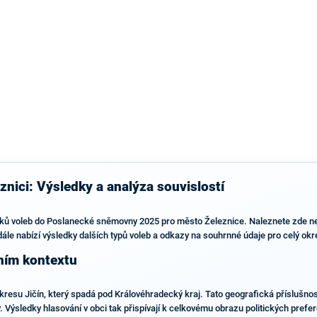
výsledky než ve zbytku republiky.
znici: Výsledky a analýza souvislostí
ků voleb do Poslanecké sněmovny 2025 pro město Železnice. Naleznete zde neje
ále nabízí výsledky dalších typů voleb a odkazy na souhrnné údaje pro celý okre
ním kontextu
kresu Jičín, který spadá pod Královéhradecký kraj. Tato geografická příslušno
. Výsledky hlasování v obci tak přispívají k celkovému obrazu politických prefer