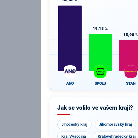
19,18 %
15,98 
ANO
SPOLU
STAN
Jak se volilo ve vašem kraji?
Jihočeský kraj
Jihomoravský kraj
Kraj Vysočina
Královéhradecký kraj