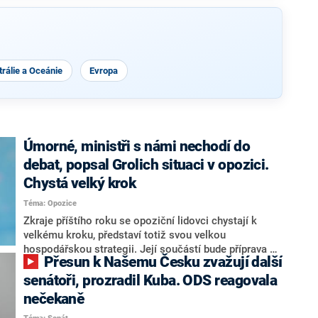
rálie a Oceánie
Evropa
Úmorné, ministři s námi nechodí do
debat, popsal Grolich situaci v opozici.
Chystá velký krok
Téma: Opozice
Zkraje příštího roku se opoziční lidovci chystají k
velkému kroku, představí totiž svou velkou
hospodářskou strategii. Její součástí bude příprava na
Přesun k Našemu Česku zvažují další
stárnutí populace, řekl ve středu na setkání s novináři
nový předseda lidovců Jan Grolich. Ten zároveň v
senátoři, prozradil Kuba. ODS reagovala
senátních volbách kandiduje ve Vyškově. Popsal i
nečekaně
aktivitu opozice, o níž vládní strany nebo političtí