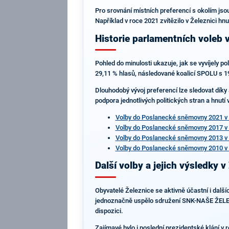
Pro srovnání místních preferencí s okolím jsou
Například v roce 2021 zvítězilo v Železnici h
Historie parlamentních voleb v
Pohled do minulosti ukazuje, jak se vyvíjely p
29,11 % hlasů, následované koalicí SPOLU s 19,
Dlouhodobý vývoj preferencí lze sledovat díky 
podpora jednotlivých politických stran a hnutí
Volby do Poslanecké sněmovny 2021 v 
Volby do Poslanecké sněmovny 2017 v 
Volby do Poslanecké sněmovny 2013 v 
Volby do Poslanecké sněmovny 2010 v 
Další volby a jejich výsledky v
Obyvatelé Železnice se aktivně účastní i dalš
jednoznačně uspělo sdružení SNK-NAŠE ŽELEZ
dispozici.
Zajímavé bylo i poslední prezidentské klání v