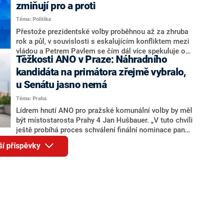
ohledně politického výkonu svého nástupce Jeronýma
zmiňují pro a proti
Tejce (za ANO) či vládní zmocněnkyně pro lidská
Téma: Politika
práva Taťány Malé (ANO). Označením „svoloč“ na
adresu vlády prý byla ještě hodná. Decroix se také
Přestože prezidentské volby proběhnou až za zhruba
vrátila k volební porážce koalice Spolu či promluvila o
rok a půl, v souvislosti s eskalujícím konfliktem mezi
hnutí Naše Česko Martina Kuby.
vládou a Petrem Pavlem se čím dál více spekuluje o
Těžkosti ANO v Praze: Náhradního
tom, koho by do bitvy o Hrad mohla vyslat současná
koalice. Někteří političtí komentátoři znovu vytahují
kandidáta na primátora zřejmě vybralo,
jméno premiéra Andreje Babiše (ANO). Jak moc je
u Senátu jasno nemá
pravděpodobné, že se v prezidentských volbách 2028
Téma: Praha
bude znovu opakovat souboj z roku 2023?
Lídrem hnutí ANO pro pražské komunální volby by měl
být místostarosta Prahy 4 Jan Hušbauer. „V tuto chvíli
ještě probíhá proces schválení finální nominace pana
Jana Hušbauera Výborem hnutí ANO,“ uvedl pro
ší příspěvky
redakci místopředseda pražského ANO Martin
Benkovič. O Hušbauerovi se spekulovalo jako o
náhradníkovi v čele pražské kandidátky poté, co
rezignoval po sérii nejasností v majetkových
přiznáních a pořizování bytů Ondřej Prokop. Zároveň
ale stále není jasné, kdo bude za ANO kandidovat ve
dvou ze tří pražských obvodů do horní komory
parlamentu. ANO má v Praze dlouhodobě horší