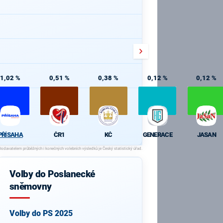
1,02 %
0,51 %
0,38 %
0,12 %
0,12 %
PŘÍSAHA
ČR1
KČ
GENERACE
JASAN
Volby do Poslanecké
sněmovny
Volby do PS 2025