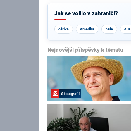
Jak se volilo v zahraničí?
Afrika
Amerika
Asie
Aust
Nejnovější příspěvky k tématu
8 fotografií