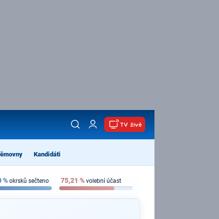
TV živě
němovny
Kandidáti
0
%
75,21
%
okrsků sečteno
volební účast