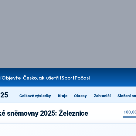
í
Objevte Česko
Jak ušetřit
Sport
Počasí
025
Celkové výsledky
Kraje
Okresy
Zahraničí
Složení s
ké sněmovny 2025: Železnice
100,0