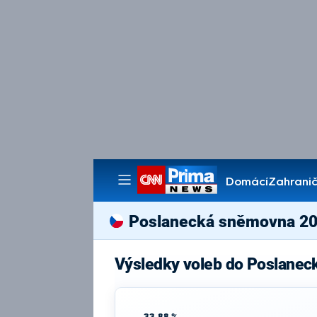
Domácí
Zahranič
Pořady
Poslanecká sněmovna 2
Výsledky voleb do Poslanec
33,88 %