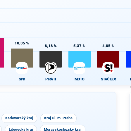
%
10,35 %
8,18 %
5,37 %
4,85 %
SPD
PIRÁTI
MOTO
STAČILO!
Karlovarský kraj
Kraj Hl. m. Praha
Liberecký kraj
Moravskoslezský kraj