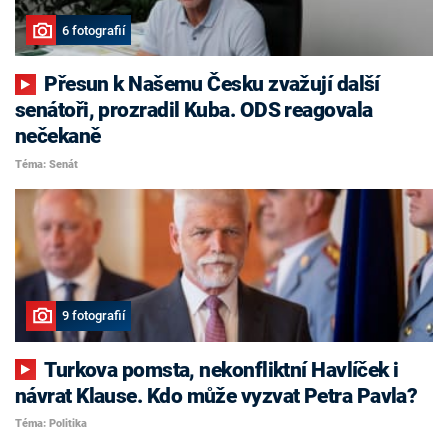
6 fotografií
Přesun k Našemu Česku zvažují další
senátoři, prozradil Kuba. ODS reagovala
nečekaně
Téma: Senát
9 fotografií
Turkova pomsta, nekonfliktní Havlíček i
návrat Klause. Kdo může vyzvat Petra Pavla?
Téma: Politika