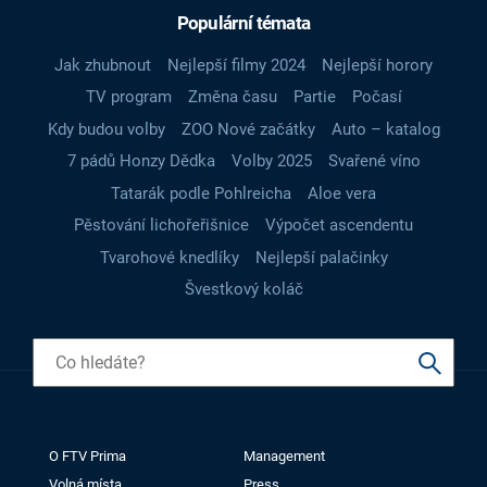
Populární témata
Jak zhubnout
Nejlepší filmy 2024
Nejlepší horory
TV program
Změna času
Partie
Počasí
Kdy budou volby
ZOO Nové začátky
Auto – katalog
7 pádů Honzy Dědka
Volby 2025
Svařené víno
Tatarák podle Pohlreicha
Aloe vera
Pěstování lichořeřišnice
Výpočet ascendentu
Tvarohové knedlíky
Nejlepší palačinky
Švestkový koláč
O FTV Prima
Management
Volná místa
Press