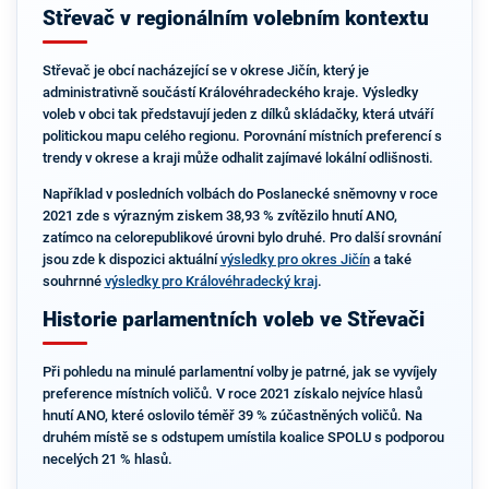
Střevač v regionálním volebním kontextu
Střevač je obcí nacházející se v okrese Jičín, který je
administrativně součástí Královéhradeckého kraje. Výsledky
voleb v obci tak představují jeden z dílků skládačky, která utváří
politickou mapu celého regionu. Porovnání místních preferencí s
trendy v okrese a kraji může odhalit zajímavé lokální odlišnosti.
Například v posledních volbách do Poslanecké sněmovny v roce
2021 zde s výrazným ziskem 38,93 % zvítězilo hnutí ANO,
zatímco na celorepublikové úrovni bylo druhé. Pro další srovnání
jsou zde k dispozici aktuální
výsledky pro okres Jičín
a také
souhrnné
výsledky pro Královéhradecký kraj
.
Historie parlamentních voleb ve Střevači
Při pohledu na minulé parlamentní volby je patrné, jak se vyvíjely
preference místních voličů. V roce 2021 získalo nejvíce hlasů
hnutí ANO, které oslovilo téměř 39 % zúčastněných voličů. Na
druhém místě se s odstupem umístila koalice SPOLU s podporou
necelých 21 % hlasů.