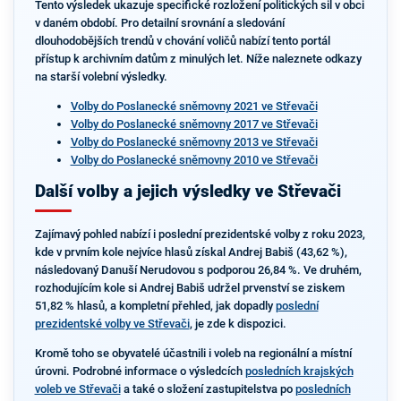
Tento výsledek ukazuje specifické rozložení politických sil v obci
v daném období. Pro detailní srovnání a sledování
dlouhodobějších trendů v chování voličů nabízí tento portál
přístup k archivním datům z minulých let. Níže naleznete odkazy
na starší volební výsledky.
Volby do Poslanecké sněmovny 2021 ve Střevači
Volby do Poslanecké sněmovny 2017 ve Střevači
Volby do Poslanecké sněmovny 2013 ve Střevači
Volby do Poslanecké sněmovny 2010 ve Střevači
Další volby a jejich výsledky ve Střevači
Zajímavý pohled nabízí i poslední prezidentské volby z roku 2023,
kde v prvním kole nejvíce hlasů získal Andrej Babiš (43,62 %),
následovaný Danuší Nerudovou s podporou 26,84 %. Ve druhém,
rozhodujícím kole si Andrej Babiš udržel prvenství se ziskem
51,82 % hlasů, a kompletní přehled, jak dopadly
poslední
prezidentské volby ve Střevači
, je zde k dispozici.
Kromě toho se obyvatelé účastnili i voleb na regionální a místní
úrovni. Podrobné informace o výsledcích
posledních krajských
voleb ve Střevači
a také o složení zastupitelstva po
posledních