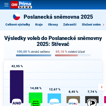
Poslanecká sněmovna 2025
Celkové výsledky
Kraje
Okresy
Zahraničí
Složení sněmovn
Výsledky voleb do Poslanecké sněmovny
2025: Střevač
100,00
%
65,16
%
okrsků sečteno
volební účast
42,95 %
14,08 %
12,67 %
8,45 %
7,74 %