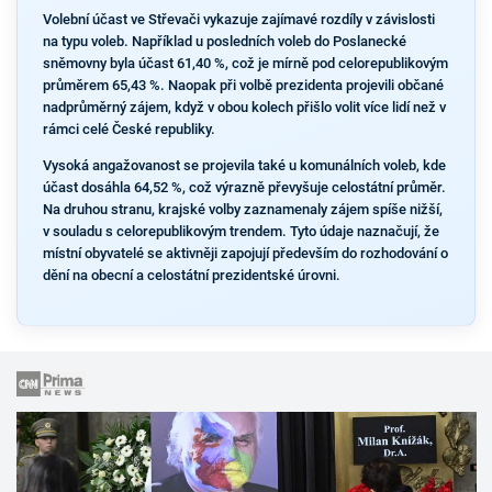
Volební účast ve Střevači vykazuje zajímavé rozdíly v závislosti
na typu voleb. Například u posledních voleb do Poslanecké
sněmovny byla účast 61,40 %, což je mírně pod celorepublikovým
průměrem 65,43 %. Naopak při volbě prezidenta projevili občané
nadprůměrný zájem, když v obou kolech přišlo volit více lidí než v
rámci celé České republiky.
Vysoká angažovanost se projevila také u komunálních voleb, kde
účast dosáhla 64,52 %, což výrazně převyšuje celostátní průměr.
Na druhou stranu, krajské volby zaznamenaly zájem spíše nižší,
v souladu s celorepublikovým trendem. Tyto údaje naznačují, že
místní obyvatelé se aktivněji zapojují především do rozhodování o
dění na obecní a celostátní prezidentské úrovni.