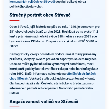
komunálních volbách ve Střevači
doplňují celkový obraz
politického života v obci.
Stručný portrét obce Střevač
Obec Střevač, jejíž historie se píše od roku 1340, je domovem pro
281 obyvatel podle údajů z roku 2023. Rozkládá se na ploše 11,2
km² v průměrné nadmořské výšce 288 metrů a v roce 2021 zde
bylo evidováno 133 domů. Pro poštovní styk slouží PSČ 50601 a
50722.
Demografický vývoj v posledním období ukázal mírný přirozený
přírůstek, který byl ovšem převážen záporným saldem migrace.
Obec se může pyšnit několika významnými památkami, mezi
které patří gotický kostel svatého Prokopa nebo barokní sýpka z
roku 1690. Další informace naleznete na
oficiálních stránkách
obce Střevač
. Veškeré statistické údaje prezentované v tomto
článku pocházejí z dat Českého statistického úřadu, zatímco
informace o památkách čerpáme z Národního památkového
ústavu.
Angažovanost voličů ve Střevači