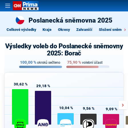
Poslanecká sněmovna 2025
Celkové výsledky
Kraje
Okresy
Zahraničí
Složení sněmovn
Výsledky voleb do Poslanecké sněmovny
2025: Borač
100,00
%
75,90
%
okrsků sečteno
volební účast
30,62 %
29,18 %
10,04 %
9,56 %
9,09 %