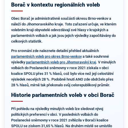
Borač v kontextu regionálních voleb
Obec Borač je administrativně součástí okresu Brno-venkov a
náleží do Jihomoravského kraje. Toto zařazení určuje, ve kterém
volebním kraji obyvatelé odevzdávají své hlasy v krajských a
parlamentních volbách a jak jsou jejich výsledky započítávány do
celkových statistik.
Pro srovnání zde naleznete detailní přehled aktuálních
parlamentních voleb pro okres Brno-venkov
a také souhrnné
výsledky
parlamentních voleb pro Jihomoravský kraj
. V minulých
volbách do Poslanecké sněmovny v roce 2021 získala v obci
koalice SPOLU přes 31 % hlasů, což bylo více než její celostátní
výsledek necelých 28 %. Podobně hnutí ANO zde obdrželo přes
28 % hlasů, mírně tak překonalo svůj celorepublikový průměr.
Historie parlamentních voleb v obci Borač
Při pohledu na výsledky minulých voleb lze sledovat vývoj
politických preferencí v obci. V posledních volbách do
Poslanecké sněmovny v roce 2021 zvítězila v Borači koalice
SPOLU se ziskem 31,65 % hlasů. Na druhém místě se umístilo