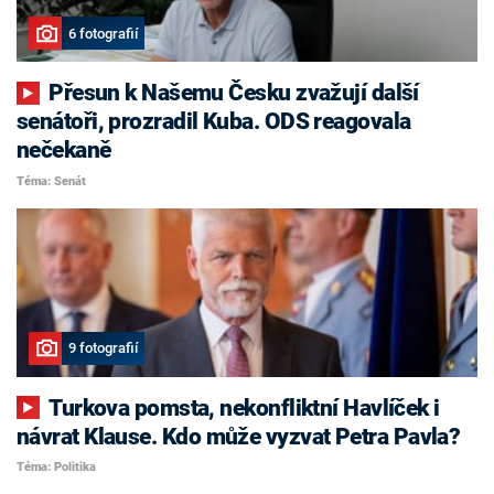
6 fotografií
Přesun k Našemu Česku zvažují další
senátoři, prozradil Kuba. ODS reagovala
nečekaně
Téma: Senát
9 fotografií
Turkova pomsta, nekonfliktní Havlíček i
návrat Klause. Kdo může vyzvat Petra Pavla?
Téma: Politika