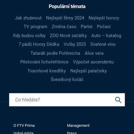
Populární témata
Jak zhubnout
Nejlepší filmy 2024
Nejlepší horory
TV program
Změna času
Partie
Počasí
Kdy budou volby
ZOO Nové začátky
Auto – katalog
7 pádů Honzy Dědka
Volby 2025
Svařené víno
Tatarák podle Pohlreicha
Aloe vera
Pěstování lichořeřišnice
Výpočet ascendentu
Tvarohové knedlíky
Nejlepší palačinky
Švestkový koláč
O FTV Prima
Management
Volná místa
Press