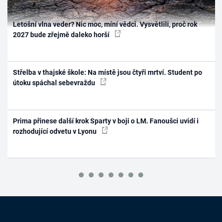
Letošní vlna veder? Nic moc, míní vědci. Vysvětlili, proč rok
2027 bude zřejmě daleko horší
Střelba v thajské škole: Na místě jsou čtyři mrtví. Student po
útoku spáchal sebevraždu
Prima přinese další krok Sparty v boji o LM. Fanoušci uvidí i
rozhodující odvetu v Lyonu