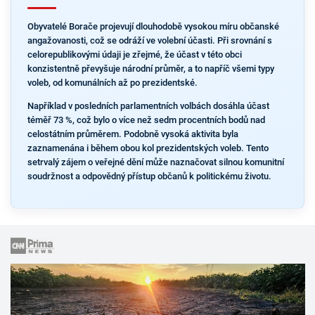
Obyvatelé Borače projevují dlouhodobě vysokou míru občanské
angažovanosti, což se odráží ve volební účasti. Při srovnání s
celorepublikovými údaji je zřejmé, že účast v této obci
konzistentně převyšuje národní průměr, a to napříč všemi typy
voleb, od komunálních až po prezidentské.
Například v posledních parlamentních volbách dosáhla účast
téměř 73 %, což bylo o více než sedm procentních bodů nad
celostátním průměrem. Podobně vysoká aktivita byla
zaznamenána i během obou kol prezidentských voleb. Tento
setrvalý zájem o veřejné dění může naznačovat silnou komunitní
soudržnost a odpovědný přístup občanů k politickému životu.