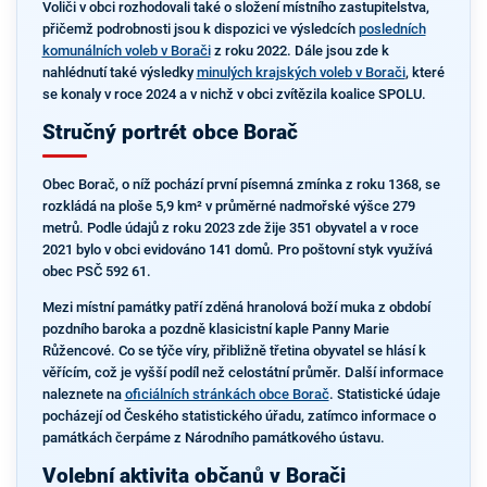
Voliči v obci rozhodovali také o složení místního zastupitelstva,
přičemž podrobnosti jsou k dispozici ve výsledcích
posledních
komunálních voleb v Borači
z roku 2022. Dále jsou zde k
nahlédnutí také výsledky
minulých krajských voleb v Borači
, které
se konaly v roce 2024 a v nichž v obci zvítězila koalice SPOLU.
Stručný portrét obce Borač
Obec Borač, o níž pochází první písemná zmínka z roku 1368, se
rozkládá na ploše 5,9 km² v průměrné nadmořské výšce 279
metrů. Podle údajů z roku 2023 zde žije 351 obyvatel a v roce
2021 bylo v obci evidováno 141 domů. Pro poštovní styk využívá
obec PSČ 592 61.
Mezi místní památky patří zděná hranolová boží muka z období
pozdního baroka a pozdně klasicistní kaple Panny Marie
Růžencové. Co se týče víry, přibližně třetina obyvatel se hlásí k
věřícím, což je vyšší podíl než celostátní průměr. Další informace
naleznete na
oficiálních stránkách obce Borač
. Statistické údaje
pocházejí od Českého statistického úřadu, zatímco informace o
památkách čerpáme z Národního památkového ústavu.
Volební aktivita občanů v Borači