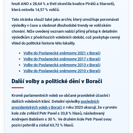
hnutí ANO s 28,64 % a třetí skončila koalice Pirátů a Starostů,
která oslovila 14,57 % voličů.
Tato stránka slouží také jako archiv, který umožňuje porovnávat
výsledky v čase a sledovat dlouhodobé trendy ve voličském
chování. Níže uvedený seznam nabízí přímý přístup k detailním
výsledkům z předchozích volebních období, což poskytuje cenný
vhled do politické historie této lokality.
Volby do Poslanecké sněmovny 2021 v Borači
Volby do Poslanecké sněmovny 2017 v Borači
Volby do Poslanecké sněmovny 2013 v Borači
Volby do Poslanecké sněmovny 2010 v Borači
Další volby a politické dění v Borači
Kromě parlamentních voleb se občané pravidelně účastní i
dalších volebních klání. Detailní výsledky
posledních
prezidentských voleb v Borači
z roku 2023 ukazují, že v prvním
kole zde zvítězil Petr Pavel s 33,8 % hlasů, následovaný
Andrejem Babišem s 30 %. Ve druhém kole Petr Pavel svou
pozici potvrdil a získal 63,72 % hlasů.