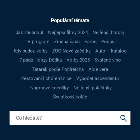
Populární témata
Jak zhubnout
Nejlepší filmy 2024
Nejlepší horory
TV program
Změna času
Partie
Počasí
Kdy budou volby
ZOO Nové začátky
Auto – katalog
7 pádů Honzy Dědka
Volby 2025
Svařené víno
Tatarák podle Pohlreicha
Aloe vera
Pěstování lichořeřišnice
Výpočet ascendentu
Tvarohové knedlíky
Nejlepší palačinky
Švestkový koláč