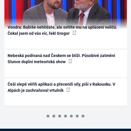
Vondra: Babiše nehlídáte, ale svítíte mu na uplácení voličů.
Čekal jsem od vás víc, řekl Gregor
Nebeská podívaná nad Českem se blíží. Působivé zatmění
Slunce doplní meteorická show
Češi slepě věřili aplikaci a přecenili síly, píší v Rakousku. V
Alpách je zachraňoval vrtulník