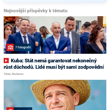
Nejnovější příspěvky k tématu
7 fotografií
Kuba: Stát nemá garantovat nekonečný
růst důchodů. Lidé musí být sami zodpovědní
Téma: Rozhovor