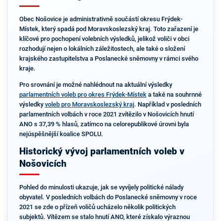
Obec Nošovice je administrativně součástí okresu Frýdek-
Místek, který spadá pod Moravskoslezský kraj. Toto zařazení je
klíčové pro pochopení volebních výsledků, jelikož voliči v obci
rozhodují nejen o lokálních záležitostech, ale také o složení
krajského zastupitelstva a Poslanecké sněmovny v rámci svého
kraje.
Pro srovnání je možné nahlédnout na aktuální výsledky
parlamentních voleb pro okres Frýdek-Místek
a také na souhrnné
výsledky
voleb pro Moravskoslezský kraj
. Například v posledních
parlamentních volbách v roce 2021 zvítězilo v Nošovicích hnutí
ANO s 37,39 % hlasů, zatímco na celorepublikové úrovni byla
nejúspěšnější koalice SPOLU.
Historický vývoj parlamentních voleb v
Nošovicích
Pohled do minulosti ukazuje, jak se vyvíjely politické nálady
obyvatel. V posledních volbách do Poslanecké sněmovny v roce
2021 se zde o přízeň voličů ucházelo několik politických
subjektů. Vítězem se stalo hnutí ANO, které získalo výraznou