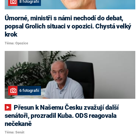
8 fotografií
Úmorné, ministři s námi nechodí do debat,
popsal Grolich situaci v opozici. Chystá velký
krok
Téma: Opozice
6 fotografií
Přesun k Našemu Česku zvažují další
senátoři, prozradil Kuba. ODS reagovala
nečekaně
Téma: Senát