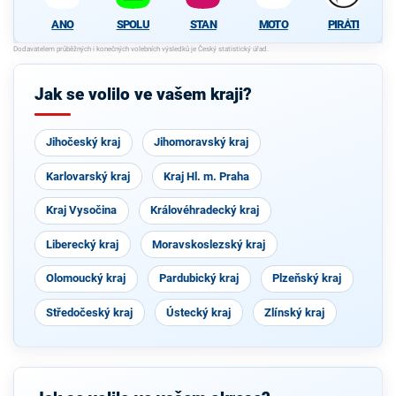
ANO
SPOLU
STAN
MOTO
PIRÁTI
Jak se volilo ve vašem kraji?
Jihočeský kraj
Jihomoravský kraj
Karlovarský kraj
Kraj Hl. m. Praha
Kraj Vysočina
Královéhradecký kraj
Liberecký kraj
Moravskoslezský kraj
Olomoucký kraj
Pardubický kraj
Plzeňský kraj
Středočeský kraj
Ústecký kraj
Zlínský kraj