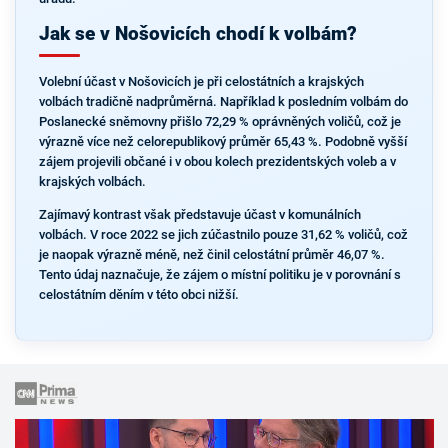
Jak se v Nošovicích chodí k volbám?
Volební účast v Nošovicích je při celostátních a krajských
volbách tradičně nadprůměrná. Například k posledním volbám do
Poslanecké sněmovny přišlo 72,29 % oprávněných voličů, což je
výrazně více než celorepublikový průměr 65,43 %. Podobně vyšší
zájem projevili občané i v obou kolech prezidentských voleb a v
krajských volbách.
Zajímavý kontrast však představuje účast v komunálních
volbách. V roce 2022 se jich zúčastnilo pouze 31,62 % voličů, což
je naopak výrazně méně, než činil celostátní průměr 46,07 %.
Tento údaj naznačuje, že zájem o místní politiku je v porovnání s
celostátním děním v této obci nižší.