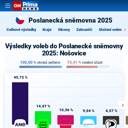
Poslanecká sněmovna 2025
Celkové výsledky
Kraje
Okresy
Zahraničí
Složení sněmovn
Výsledky voleb do Poslanecké sněmovny
2025: Nošovice
100,00
%
73,41
%
okrsků sečteno
volební účast
45,72 %
14,47 %
10,36 %
9,04 %
6,57 %