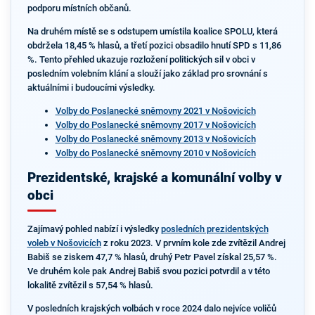
podporu místních občanů.
Na druhém místě se s odstupem umístila koalice SPOLU, která
obdržela 18,45 % hlasů, a třetí pozici obsadilo hnutí SPD s 11,86
%. Tento přehled ukazuje rozložení politických sil v obci v
posledním volebním klání a slouží jako základ pro srovnání s
aktuálními i budoucími výsledky.
Volby do Poslanecké sněmovny 2021 v Nošovicích
Volby do Poslanecké sněmovny 2017 v Nošovicích
Volby do Poslanecké sněmovny 2013 v Nošovicích
Volby do Poslanecké sněmovny 2010 v Nošovicích
Prezidentské, krajské a komunální volby v
obci
Zajímavý pohled nabízí i výsledky
posledních prezidentských
voleb v Nošovicích
z roku 2023. V prvním kole zde zvítězil Andrej
Babiš se ziskem 47,7 % hlasů, druhý Petr Pavel získal 25,57 %.
Ve druhém kole pak Andrej Babiš svou pozici potvrdil a v této
lokalitě zvítězil s 57,54 % hlasů.
V posledních krajských volbách v roce 2024 dalo nejvíce voličů