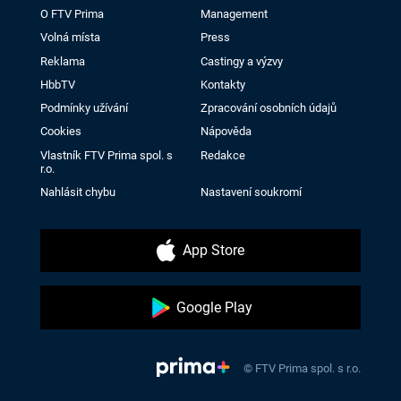
O FTV Prima
Management
Volná místa
Press
Reklama
Castingy a výzvy
HbbTV
Kontakty
Podmínky užívání
Zpracování osobních údajů
Cookies
Nápověda
Vlastník FTV Prima spol. s
Redakce
r.o.
Nahlásit chybu
Nastavení soukromí
App Store
Google Play
© FTV Prima spol. s r.o.