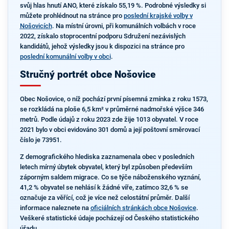
svůj hlas hnutí ANO, které získalo 55,19 %. Podrobné výsledky si
můžete prohlédnout na stránce pro
poslední krajské volby v
Nošovicích
. Na místní úrovni, při komunálních volbách v roce
2022, získalo stoprocentní podporu Sdružení nezávislých
kandidátů, jehož výsledky jsou k dispozici na stránce pro
poslední komunální volby v obci
.
Stručný portrét obce Nošovice
Obec Nošovice, o níž pochází první písemná zmínka z roku 1573,
se rozkládá na ploše 6,5 km² v průměrné nadmořské výšce 346
metrů. Podle údajů z roku 2023 zde žije 1013 obyvatel. V roce
2021 bylo v obci evidováno 301 domů a její poštovní směrovací
číslo je 73951.
Z demografického hlediska zaznamenala obec v posledních
letech mírný úbytek obyvatel, který byl způsoben především
záporným saldem migrace. Co se týče náboženského vyznání,
41,2 % obyvatel se nehlásí k žádné víře, zatímco 32,6 % se
označuje za věřící, což je více než celostátní průměr. Další
informace naleznete na
oficiálních stránkách obce Nošovice
.
Veškeré statistické údaje pocházejí od Českého statistického
úřadu.