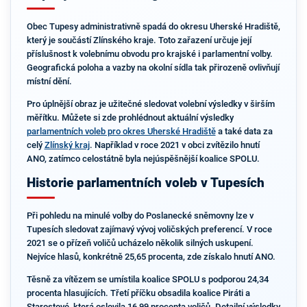
Obec Tupesy administrativně spadá do okresu Uherské Hradiště,
který je součástí Zlínského kraje. Toto zařazení určuje její
příslušnost k volebnímu obvodu pro krajské i parlamentní volby.
Geografická poloha a vazby na okolní sídla tak přirozeně ovlivňují
místní dění.
Pro úplnější obraz je užitečné sledovat volební výsledky v širším
měřítku. Můžete si zde prohlédnout aktuální výsledky
parlamentních voleb pro okres Uherské Hradiště
a také data za
celý
Zlínský kraj
. Například v roce 2021 v obci zvítězilo hnutí
ANO, zatímco celostátně byla nejúspěšnější koalice SPOLU.
Historie parlamentních voleb v Tupesích
Při pohledu na minulé volby do Poslanecké sněmovny lze v
Tupesích sledovat zajímavý vývoj voličských preferencí. V roce
2021 se o přízeň voličů ucházelo několik silných uskupení.
Nejvíce hlasů, konkrétně 25,65 procenta, zde získalo hnutí ANO.
Těsně za vítězem se umístila koalice SPOLU s podporou 24,34
procenta hlasujících. Třetí příčku obsadila koalice Piráti a
Starostové, která oslovila 16,99 procenta voličů. Detailní výsledky