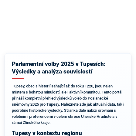
Parlamentní volby 2025 v Tupesích:
Výsledky a analýza souvislostí
Tupesy, obec s historií sahající až do roku 1220, jsou nejen
místem s bohatou minulostí, ale i aktivní komunitou. Tento portál
přináší kompletní přehled výsledků voleb do Poslanecké
sněmovny 2025 pro Tupesy. Naleznete zde jak aktuální data, tak i
podrobné historické výsledky. Stránka dále nabízí srovnání s
volebními preferencemi v celém okrese Uherské Hradiště a v
rámci Zlínského kraje.
Tupesy v kontextu regionu