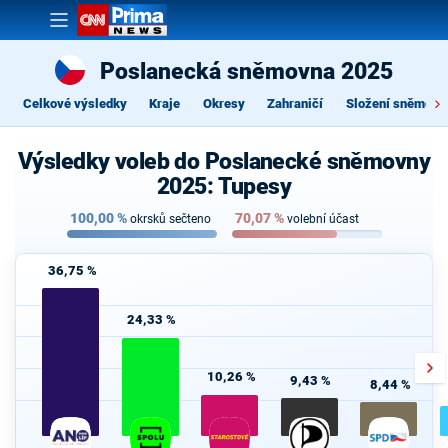
Poslanecká sněmovna 2025
Celkové výsledky
Kraje
Okresy
Zahraničí
Složení sněmovn
Výsledky voleb do Poslanecké sněmovny
2025: Tupesy
100,00
%
70,07
%
okrsků sečteno
volební účast
36,75 %
24,33 %
10,26 %
9,43 %
8,44 %