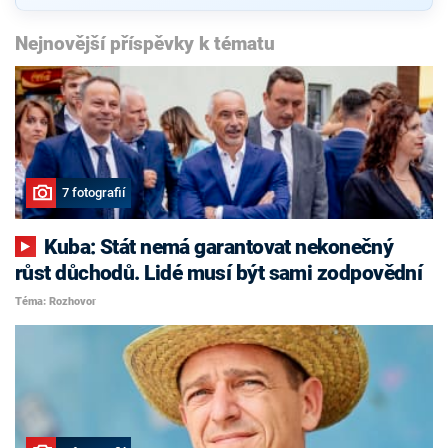
Nejnovější příspěvky k tématu
7 fotografií
Kuba: Stát nemá garantovat nekonečný
růst důchodů. Lidé musí být sami zodpovědní
Téma: Rozhovor