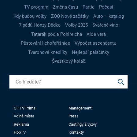
TV program
Změna času
Partie
Počasí
Kdy budou volby
ZOO Nové začátky
Auto – katalog
7 pádů Honzy Dědka
Volby 2025
Svařené víno
Tatarák podle Pohlreicha
Aloe vera
Pěstování lichořeřišnice
Výpočet ascendentu
Tvarohové knedlíky
Nejlepší palačinky
Švestkový koláč
O FTV Prima
Management
Volná místa
Press
Reklama
Castingy a výzvy
HbbTV
Kontakty