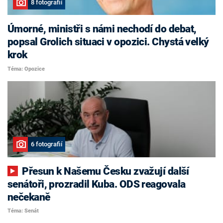
8 fotografií
Úmorné, ministři s námi nechodí do debat,
popsal Grolich situaci v opozici. Chystá velký
krok
Téma: Opozice
6 fotografií
Přesun k Našemu Česku zvažují další
senátoři, prozradil Kuba. ODS reagovala
nečekaně
Téma: Senát