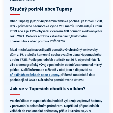
zvítězila KDU-ČSL.
Stručný portrét obce Tupesy
Obec Tupesy, jejíž první písemná zmínka pochází již z roku 1220,
leží v průměrné nadmořské výšce 219 metrů. Podle údajů z roku
2023 zde žije 1124 obyvatel v celkem 400 domech evidovaných k
roku 2021. Celková rozloha katastru činí 5,8 kilometru
čtverečního a obec používá PSČ 68707.
Mezi místní zajímavosti patří památkově chráněný venkovský
dům z 19. století a kamenná socha svatého Jana Nepomuckého
z roku 1735. Podle posledních statistik se 46 % obyvatel hlásí k
víře a demografický vývoj v posledním období zaznamenal mírný
pokles. Další informace o životě v obci jsou k dispozici na
oficiálních stránkách obce Tupesy
, přičemž statistická data
pocházejí od ČSÚ a Národního památkového ústavu.
Jak se v Tupesích chodí k volbám?
Volební účast v Tupesích dlouhodobě vykazuje zajímavé hodnoty
v porovnání s celostátním průměrem. Například při posledních
volbách do Poslanecké sněmovny přišlo k urnám 68,29 %