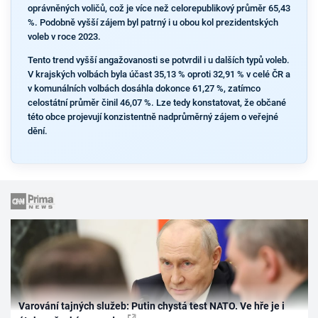
oprávněných voličů, což je více než celorepublikový průměr 65,43
%. Podobně vyšší zájem byl patrný i u obou kol prezidentských
voleb v roce 2023.
Tento trend vyšší angažovanosti se potvrdil i u dalších typů voleb.
V krajských volbách byla účast 35,13 % oproti 32,91 % v celé ČR a
v komunálních volbách dosáhla dokonce 61,27 %, zatímco
celostátní průměr činil 46,07 %. Lze tedy konstatovat, že občané
této obce projevují konzistentně nadprůměrný zájem o veřejné
dění.
Varování tajných služeb: Putin chystá test NATO. Ve hře je i