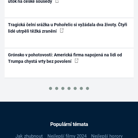
útok na české sousedy
Tragická čelní srážka u Pohořelic si vyžádala dva životy. Čtyři
lidé utrpěli těžká zranění
Grónsko v pohotovosti: Americká firma napojená na lidi od
Trumpa chystá vrty bez povolení
Populární témata
Jak zhubnout
Nejlepší filmy 2024
Nejlepší horory