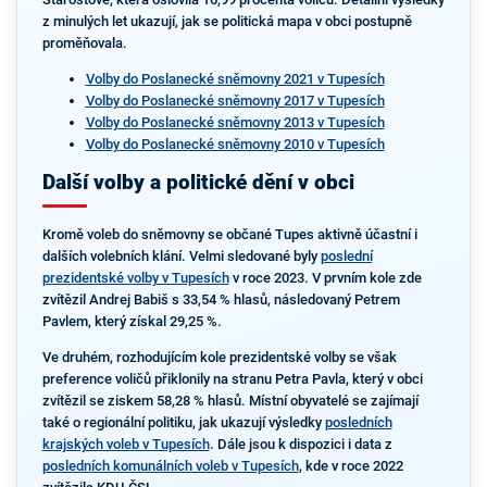
z minulých let ukazují, jak se politická mapa v obci postupně
proměňovala.
Volby do Poslanecké sněmovny 2021 v Tupesích
Volby do Poslanecké sněmovny 2017 v Tupesích
Volby do Poslanecké sněmovny 2013 v Tupesích
Volby do Poslanecké sněmovny 2010 v Tupesích
Další volby a politické dění v obci
Kromě voleb do sněmovny se občané Tupes aktivně účastní i
dalších volebních klání. Velmi sledované byly
poslední
prezidentské volby v Tupesích
v roce 2023. V prvním kole zde
zvítězil Andrej Babiš s 33,54 % hlasů, následovaný Petrem
Pavlem, který získal 29,25 %.
Ve druhém, rozhodujícím kole prezidentské volby se však
preference voličů přiklonily na stranu Petra Pavla, který v obci
zvítězil se ziskem 58,28 % hlasů. Místní obyvatelé se zajímají
také o regionální politiku, jak ukazují výsledky
posledních
krajských voleb v Tupesích
. Dále jsou k dispozici i data z
posledních komunálních voleb v Tupesích
, kde v roce 2022