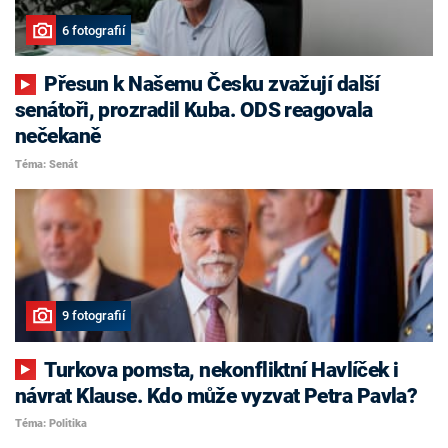
6 fotografií
Přesun k Našemu Česku zvažují další
senátoři, prozradil Kuba. ODS reagovala
nečekaně
Téma: Senát
9 fotografií
Turkova pomsta, nekonfliktní Havlíček i
návrat Klause. Kdo může vyzvat Petra Pavla?
Téma: Politika