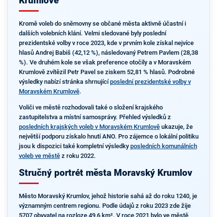
Krumlově
Kromě voleb do sněmovny se občané města aktivně účastní i
dalších volebních klání. Velmi sledované byly poslední
prezidentské volby v roce 2023, kde v prvním kole získal nejvíce
hlasů Andrej Babiš (42,12 %), následovaný Petrem Pavlem (28,38
%). Ve druhém kole se však preference otočily a v Moravském
Krumlově zvítězil Petr Pavel se ziskem 52,81 % hlasů. Podrobné
výsledky nabízí stránka shrnující
poslední prezidentské volby v
Moravském Krumlově
.
Voliči ve městě rozhodovali také o složení krajského
zastupitelstva a místní samosprávy. Přehled výsledků z
posledních krajských voleb v Moravském Krumlově
ukazuje, že
největší podporu získalo hnutí ANO. Pro zájemce o lokální politiku
jsou k dispozici také kompletní výsledky
posledních komunálních
voleb ve městě
z roku 2022.
Stručný portrét města Moravský Krumlov
Město Moravský Krumlov, jehož historie sahá až do roku 1240, je
významným centrem regionu. Podle údajů z roku 2023 zde žije
5707 obyvatel na rozloze 49,6 km². V roce 2021 bylo ve městě