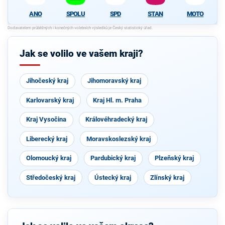
ANO
SPOLU
SPD
STAN
MOTO
Jak se volilo ve vašem kraji?
Jihočeský kraj
Jihomoravský kraj
Karlovarský kraj
Kraj Hl. m. Praha
Kraj Vysočina
Královéhradecký kraj
Liberecký kraj
Moravskoslezský kraj
Olomoucký kraj
Pardubický kraj
Plzeňský kraj
Středočeský kraj
Ústecký kraj
Zlínský kraj