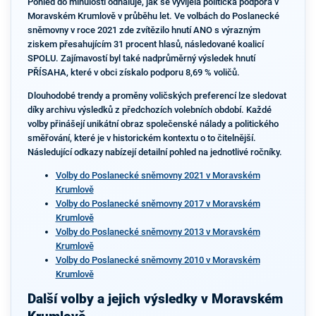
Pohled do minulosti odhaluje, jak se vyvíjela politická podpora v
Moravském Krumlově v průběhu let. Ve volbách do Poslanecké
sněmovny v roce 2021 zde zvítězilo hnutí ANO s výrazným
ziskem přesahujícím 31 procent hlasů, následované koalicí
SPOLU. Zajímavostí byl také nadprůměrný výsledek hnutí
PŘÍSAHA, které v obci získalo podporu 8,69 % voličů.
Dlouhodobé trendy a proměny voličských preferencí lze sledovat
díky archivu výsledků z předchozích volebních období. Každé
volby přinášejí unikátní obraz společenské nálady a politického
směřování, které je v historickém kontextu o to čitelnější.
Následující odkazy nabízejí detailní pohled na jednotlivé ročníky.
Volby do Poslanecké sněmovny 2021 v Moravském
Krumlově
Volby do Poslanecké sněmovny 2017 v Moravském
Krumlově
Volby do Poslanecké sněmovny 2013 v Moravském
Krumlově
Volby do Poslanecké sněmovny 2010 v Moravském
Krumlově
Další volby a jejich výsledky v Moravském