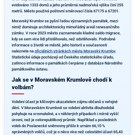
evidováno 1333 domů a jeho průměrná nadmořská výška činí 255
metrů. Město používá poštovní směrovací čísla 67175 a 67201.
Moravský Krumlov se pyšní řadou významných památek, mezi
nimiž dominuje architektonicky mimořádný areál renesančního
zámku. V roce 2023 město zaznamenalo kladné saldo migrace,
kdy se sem více lidí přistěhovalo, než odstěhovalo. Podrobné
informace o životě ve městě, jeho historii a současnosti
naleznete na
oficiálních stránkách města Moravský Krumlov
.
Statistické údaje pocházejí od Českého statistického úřadu,
zatímco informace o památkách čerpáme z databáze Národního
památkového ústavu.
Jak se v Moravském Krumlově chodí k
volbám?
Volební účast je klíčovým ukazatelem zájmu občanů o veřejné
dění. V Moravském Krumlově se volební aktivita dlouhodobě
pohybuje na srovnatelné, a v některých případech i mírně vyšší
úrovni, než je celorepublikový průměr. Například u posledních
voleb do Poslanecké sněmovny přišlo k urnám 66,10 %
oprávněných voličů, což je o něco více než celostátní účast 65,43