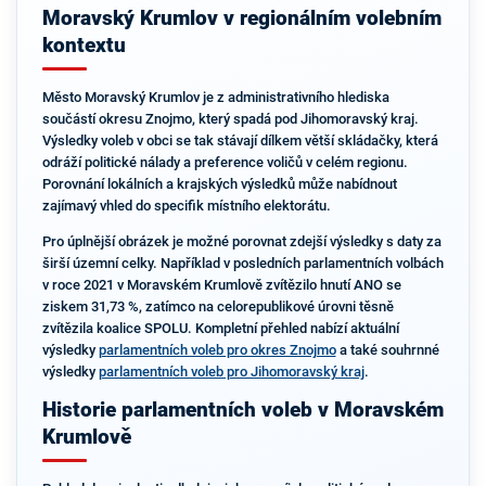
Moravský Krumlov v regionálním volebním
kontextu
Město Moravský Krumlov je z administrativního hlediska
součástí okresu Znojmo, který spadá pod Jihomoravský kraj.
Výsledky voleb v obci se tak stávají dílkem větší skládačky, která
odráží politické nálady a preference voličů v celém regionu.
Porovnání lokálních a krajských výsledků může nabídnout
zajímavý vhled do specifik místního elektorátu.
Pro úplnější obrázek je možné porovnat zdejší výsledky s daty za
širší územní celky. Například v posledních parlamentních volbách
v roce 2021 v Moravském Krumlově zvítězilo hnutí ANO se
ziskem 31,73 %, zatímco na celorepublikové úrovni těsně
zvítězila koalice SPOLU. Kompletní přehled nabízí aktuální
výsledky
parlamentních voleb pro okres Znojmo
a také souhrnné
výsledky
parlamentních voleb pro Jihomoravský kraj
.
Historie parlamentních voleb v Moravském
Krumlově