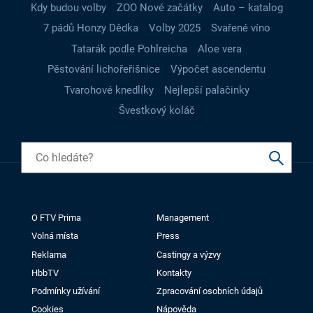
Kdy budou volby
ZOO Nové začátky
Auto – katalog
7 pádů Honzy Dědka
Volby 2025
Svařené víno
Tatarák podle Pohlreicha
Aloe vera
Pěstování lichořeřišnice
Výpočet ascendentu
Tvarohové knedlíky
Nejlepší palačinky
Švestkový koláč
O FTV Prima
Management
Volná místa
Press
Reklama
Castingy a výzvy
HbbTV
Kontakty
Podmínky užívání
Zpracování osobních údajů
Cookies
Nápověda