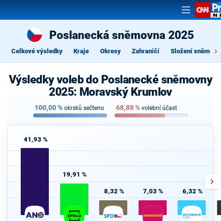
Poslanecká sněmovna 2025
Celkové výsledky
Kraje
Okresy
Zahraničí
Složení sněmovn
Výsledky voleb do Poslanecké sněmovny
2025: Moravský Krumlov
100,00
%
68,88
%
okrsků sečteno
volební účast
41,93 %
19,91 %
8,32 %
7,03 %
6,32 %