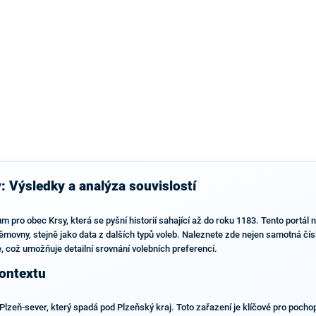
výsledky než ve zbytku republiky.
: Výsledky a analýza souvislostí
 pro obec Krsy, která se pyšní historií sahající až do roku 1183. Tento portál n
movny, stejně jako data z dalších typů voleb. Naleznete zde nejen samotná čísl
 což umožňuje detailní srovnání volebních preferencí.
kontextu
lzeň-sever, který spadá pod Plzeňský kraj. Toto zařazení je klíčové pro pochope