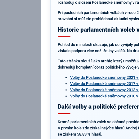
rozhodují o složení Poslanecké sněmovny v rám
Při posledních parlamentních volbách v roce 20
srovnání si můžete prohlédnout aktuální výsl
Historie parlamentních voleb v
Pohled do minulosti ukazuje, jak se vyvíjely p
získalo podporu více než třetiny voličů. Na 
Tato stránka slouží jako archiv, který umožňuj
dokreslují kompletní obraz politického vývoje 
Volby do Poslanecké sněmovny 2021 v
Volby do Poslanecké sněmovny 2017 v
Volby do Poslanecké sněmovny 2013 v
Volby do Poslanecké sněmovny 2010 v
Další volby a politické prefere
Kromě parlamentních voleb se občané pravideln
V prvním kole zde získal nejvíce hlasů Andrej 
se ziskem 58,89 % hlasů.