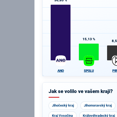
50,65 %
15,13 %
8,
ANO
SPOLU
PI
Jak se volilo ve vašem kraji?
Jihočeský kraj
Jihomoravský kraj
Kraj Vysočina
Královéhradecký kraj