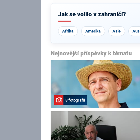
Jak se volilo v zahraničí?
Afrika
Amerika
Asie
Aust
Nejnovější příspěvky k tématu
8 fotografií