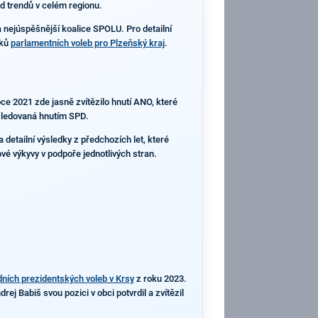
d trendů v celém regionu.
a nejúspěšnější koalice SPOLU. Pro detailní
dků
parlamentních voleb pro Plzeňský kraj
.
ce 2021 zde jasně zvítězilo hnutí ANO, které
ásledovaná hnutím SPD.
detailní výsledky z předchozích let, které
ové výkyvy v podpoře jednotlivých stran.
ních prezidentských voleb v Krsy
z roku 2023.
j Babiš svou pozici v obci potvrdil a zvítězil