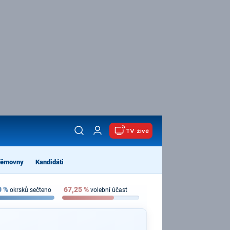
TV živě
němovny
Kandidáti
0
%
67,25
%
okrsků sečteno
volební účast