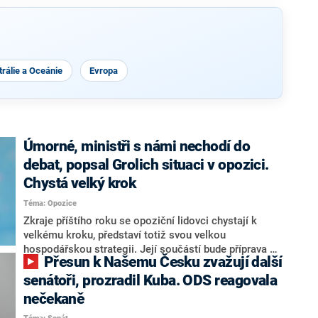
rálie a Oceánie
Evropa
Úmorné, ministři s námi nechodí do
debat, popsal Grolich situaci v opozici.
Chystá velký krok
Téma: Opozice
Zkraje příštího roku se opoziční lidovci chystají k
velkému kroku, představí totiž svou velkou
hospodářskou strategii. Její součástí bude příprava na
Přesun k Našemu Česku zvažují další
stárnutí populace, řekl ve středu na setkání s novináři
nový předseda lidovců Jan Grolich. Ten zároveň v
senátoři, prozradil Kuba. ODS reagovala
senátních volbách kandiduje ve Vyškově. Popsal i
nečekaně
aktivitu opozice, o níž vládní strany nebo političtí