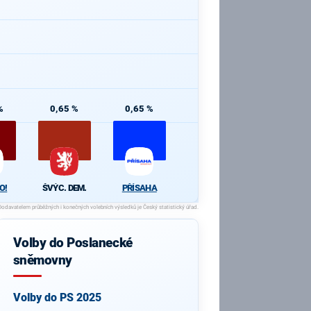
%
0,65 %
0,65 %
O!
ŠVÝC. DEM.
PŘÍSAHA
Volby do Poslanecké
sněmovny
Volby do PS 2025