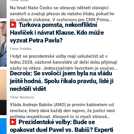
Téma: Senát
komentátoři mluví jako o slabé a v defenzivě. „Je to
úmorná práce upozorňovat na chyby vlády. Ministři s
Na hnutí Naše Česko se obracejí někteří stávající
námi navíc nechodí do debat. Chceme ale ukazovat
senátoři a zvažují přesun do našeho klubu, pokud ho
svoje témata,“ odpověděl Grolich na dotaz CNN Prima
po volbách získáme. V rozhovoru pro CNN Prima
Turkova pomsta, nekonfliktní
NEWS.
NEWS to řekl zakladatel hnutí a jihočeský hejtman
Martin Kuba. Konkrétní nebyl, ale získat by takto mohl
Havlíček i návrat Klause. Kdo může
například senátora Zdeňka Hrabu, který je dnes
vyzvat Petra Pavla?
součástí klubu ODS a TOP 09. Hraba to na dotaz
Téma: Politika
redakce nevyloučil. Předseda klubu senátorů ODS
Zdeněk Nytra redakci řekl, že počítá s odchodem
I když se prezidentské volby mají uskutečnit až v
některých senátorů z klubu a že Naše Česko není
lednu 2028, sázkové kanceláře už delší dobu přijímají
nepřítel, ale soupeř.
sázky na vítěze. Jednoznačným favoritem je současná
Decroix: Se svoločí jsem byla na vládu
hlava státu Petr Pavel. Daleko za ním pak bookmakeři
zmiňují dva výrazné politiky ANO, tedy premiéra
ještě hodná. Spolu říkalo pravdu, lidé ji
Andreje Babiše a ministra průmyslu Karla Havlíčka.
nechtěli vidět
Oblíbeným tipem samotných sázkařů je poslanec za
Téma: Rozhovor
Motoristy Filip Turek. Politolog Jan Kubáček nicméně
o případné kandidatuře kohokoliv ze zmíněné trojice
Vláda Andreje Babiše (ANO) je prvním kabinetem od
značně pochybuje. Podle něj současná koalice dosud
revoluce, který dává každý den najevo, že justici není
nemá osobu, která by Pavlovi mohla konkurovat.
potřeba respektovat. Alespoň to si myslí stínová
Prezidentské volby: Bude se
ministryně spravedlnosti ODS Eva Decroix. V
rozhovoru pro CNN Prima NEWS si nebrala servítky
opakovat duel Pavel vs. Babiš? Experti