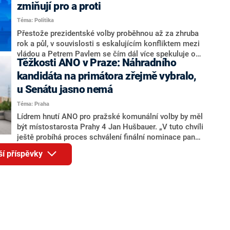
ohledně politického výkonu svého nástupce Jeronýma
zmiňují pro a proti
Tejce (za ANO) či vládní zmocněnkyně pro lidská
Téma: Politika
práva Taťány Malé (ANO). Označením „svoloč“ na
adresu vlády prý byla ještě hodná. Decroix se také
Přestože prezidentské volby proběhnou až za zhruba
vrátila k volební porážce koalice Spolu či promluvila o
rok a půl, v souvislosti s eskalujícím konfliktem mezi
hnutí Naše Česko Martina Kuby.
vládou a Petrem Pavlem se čím dál více spekuluje o
Těžkosti ANO v Praze: Náhradního
tom, koho by do bitvy o Hrad mohla vyslat současná
koalice. Někteří političtí komentátoři znovu vytahují
kandidáta na primátora zřejmě vybralo,
jméno premiéra Andreje Babiše (ANO). Jak moc je
u Senátu jasno nemá
pravděpodobné, že se v prezidentských volbách 2028
Téma: Praha
bude znovu opakovat souboj z roku 2023?
Lídrem hnutí ANO pro pražské komunální volby by měl
být místostarosta Prahy 4 Jan Hušbauer. „V tuto chvíli
ještě probíhá proces schválení finální nominace pana
Jana Hušbauera Výborem hnutí ANO,“ uvedl pro
ší příspěvky
redakci místopředseda pražského ANO Martin
Benkovič. O Hušbauerovi se spekulovalo jako o
náhradníkovi v čele pražské kandidátky poté, co
rezignoval po sérii nejasností v majetkových
přiznáních a pořizování bytů Ondřej Prokop. Zároveň
ale stále není jasné, kdo bude za ANO kandidovat ve
dvou ze tří pražských obvodů do horní komory
parlamentu. ANO má v Praze dlouhodobě horší