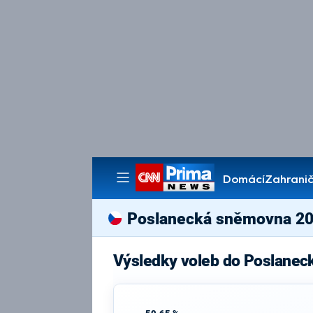
Domácí
Zahranič
Pořady
Poslanecká sněmovna 2
Výsledky voleb do Poslanec