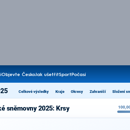
í
Objevte Česko
Jak ušetřit
Sport
Počasí
025
Celkové výsledky
Kraje
Okresy
Zahraničí
Složení s
ké sněmovny 2025: Krsy
100,0