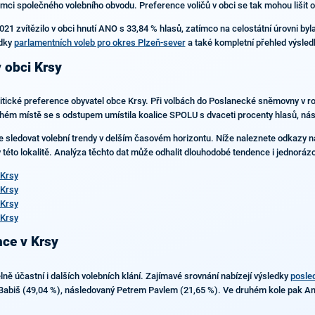
ci společného volebního obvodu. Preference voličů v obci se tak mohou lišit o
21 zvítězilo v obci hnutí ANO s 33,84 % hlasů, zatímco na celostátní úrovni byl
edky
parlamentních voleb pro okres Plzeň-sever
a také kompletní přehled výsle
 obci Krsy
olitické preference obyvatel obce Krsy. Při volbách do Poslanecké sněmovny v ro
druhém místě se s odstupem umístila koalice SPOLU s dvaceti procenty hlasů, n
e sledovat volební trendy v delším časovém horizontu. Níže naleznete odkazy na 
v této lokalitě. Analýza těchto dat může odhalit dlouhodobé tendence i jednoráz
 Krsy
 Krsy
 Krsy
 Krsy
nce v Krsy
ě účastní i dalších volebních klání. Zajímavé srovnání nabízejí výsledky
posled
Babiš (49,04 %), následovaný Petrem Pavlem (21,65 %). Ve druhém kole pak Andre