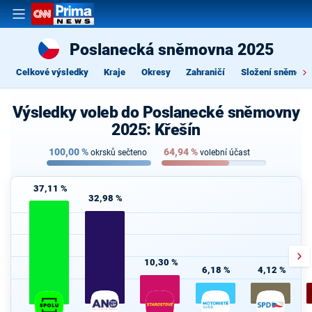
Poslanecká sněmovna 2025
Celkové výsledky
Kraje
Okresy
Zahraničí
Složení sněmovn
Výsledky voleb do Poslanecké sněmovny
2025: Křešín
100,00
%
64,94
%
okrsků sečteno
volební účast
37,11 %
32,98 %
10,30 %
6,18 %
4,12 %