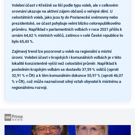
Volební účast v Křešíně se liší podle typu voleb, ale v celkovém
srovnání ukazuje na aktivní zájem občanů o veřejné dění. U
celostátních voleb, jako jsou ty do Poslanecké sněmovny nebo
prezidentské, se účast pohybuje velmi blízko celorepublikového
průměru. Například v parlamentních volbách v roce 2021 přišlo k
urnám 64,62 % místních voličů, zatímco v celé České republice to
bylo 65,43 %.
Zajímavý trend lze pozorovat u voleb na regionální a místní
úrovni. Volební účast v krajských i komunálních volbách je v této
lokalitě konzistentně vyšší než celostátní průměr. Například k
posledním krajským volbám se dostavilo 37,59 % voličů (oproti
32,91 % v ČR) a k těm komunálním dokonce 55,97 % (oproti 46,07
% v ČR), což může naznačovat silný vztah obyvatel k místnímu a
regionálnímu rozvoji.