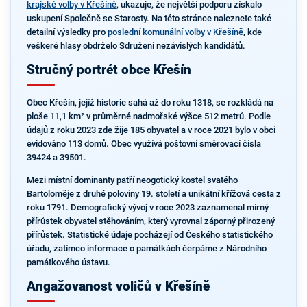
krajské volby v Křešíně
, ukazuje, že největší podporu získalo
uskupení Společně se Starosty. Na této stránce naleznete také
detailní výsledky pro
poslední komunální volby v Křešíně
, kde
veškeré hlasy obdrželo Sdružení nezávislých kandidátů.
Stručný portrét obce Křešín
Obec Křešín, jejíž historie sahá až do roku 1318, se rozkládá na
ploše 11,1 km² v průměrné nadmořské výšce 512 metrů. Podle
údajů z roku 2023 zde žije 185 obyvatel a v roce 2021 bylo v obci
evidováno 113 domů. Obec využívá poštovní směrovací čísla
39424 a 39501.
Mezi místní dominanty patří neogotický kostel svatého
Bartoloměje z druhé poloviny 19. století a unikátní křížová cesta z
roku 1791. Demografický vývoj v roce 2023 zaznamenal mírný
přírůstek obyvatel stěhováním, který vyrovnal záporný přirozený
přírůstek. Statistické údaje pocházejí od Českého statistického
úřadu, zatímco informace o památkách čerpáme z Národního
památkového ústavu.
Angažovanost voličů v Křešíně