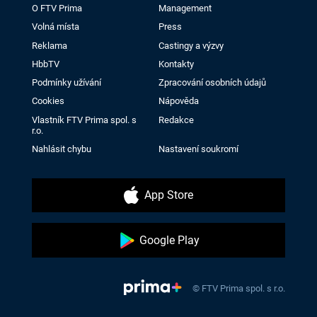
O FTV Prima
Management
Volná místa
Press
Reklama
Castingy a výzvy
HbbTV
Kontakty
Podmínky užívání
Zpracování osobních údajů
Cookies
Nápověda
Vlastník FTV Prima spol. s
Redakce
r.o.
Nahlásit chybu
Nastavení soukromí
App Store
Google Play
© FTV Prima spol. s r.o.