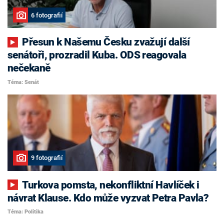
6 fotografií
Přesun k Našemu Česku zvažují další
senátoři, prozradil Kuba. ODS reagovala
nečekaně
Téma: Senát
9 fotografií
Turkova pomsta, nekonfliktní Havlíček i
návrat Klause. Kdo může vyzvat Petra Pavla?
Téma: Politika