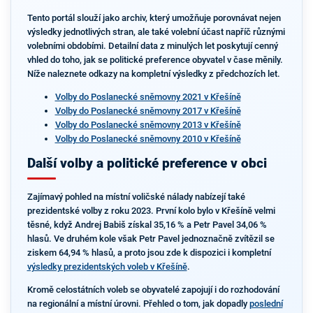
Tento portál slouží jako archiv, který umožňuje porovnávat nejen
výsledky jednotlivých stran, ale také volební účast napříč různými
volebními obdobími. Detailní data z minulých let poskytují cenný
vhled do toho, jak se politické preference obyvatel v čase měnily.
Níže naleznete odkazy na kompletní výsledky z předchozích let.
Volby do Poslanecké sněmovny 2021 v Křešíně
Volby do Poslanecké sněmovny 2017 v Křešíně
Volby do Poslanecké sněmovny 2013 v Křešíně
Volby do Poslanecké sněmovny 2010 v Křešíně
Další volby a politické preference v obci
Zajímavý pohled na místní voličské nálady nabízejí také
prezidentské volby z roku 2023. První kolo bylo v Křešíně velmi
těsné, když Andrej Babiš získal 35,16 % a Petr Pavel 34,06 %
hlasů. Ve druhém kole však Petr Pavel jednoznačně zvítězil se
ziskem 64,94 % hlasů, a proto jsou zde k dispozici i kompletní
výsledky prezidentských voleb v Křešíně
.
Kromě celostátních voleb se obyvatelé zapojují i do rozhodování
na regionální a místní úrovni. Přehled o tom, jak dopadly
poslední