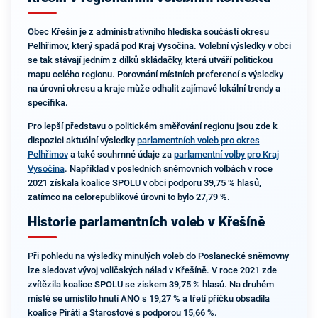
Obec Křešín je z administrativního hlediska součástí okresu
Pelhřimov, který spadá pod Kraj Vysočina. Volební výsledky v obci
se tak stávají jedním z dílků skládačky, která utváří politickou
mapu celého regionu. Porovnání místních preferencí s výsledky
na úrovni okresu a kraje může odhalit zajímavé lokální trendy a
specifika.
Pro lepší představu o politickém směřování regionu jsou zde k
dispozici aktuální výsledky
parlamentních voleb pro okres
Pelhřimov
a také souhrnné údaje za
parlamentní volby pro Kraj
Vysočina
. Například v posledních sněmovních volbách v roce
2021 získala koalice SPOLU v obci podporu 39,75 % hlasů,
zatímco na celorepublikové úrovni to bylo 27,79 %.
Historie parlamentních voleb v Křešíně
Při pohledu na výsledky minulých voleb do Poslanecké sněmovny
lze sledovat vývoj voličských nálad v Křešíně. V roce 2021 zde
zvítězila koalice SPOLU se ziskem 39,75 % hlasů. Na druhém
místě se umístilo hnutí ANO s 19,27 % a třetí příčku obsadila
koalice Piráti a Starostové s podporou 15,66 %.