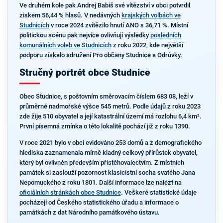
Ve druhém kole pak Andrej Babiš své vítězství v obci potvrdil
ziskem 56,44 % hlasů. V nedávných
krajských volbách ve
Studnicích
v roce 2024 zvítězilo hnutí ANO s 36,71 %. Místní
politickou scénu pak nejvíce ovlivňují výsledky
posledních
komunálních voleb ve Studnicích
z roku 2022, kde největší
podporu získalo sdružení Pro občany Studnice a Odrůvky.
Stručný portrét obce Studnice
Obec Studnice, s poštovním směrovacím číslem 683 08, leží v
průměrné nadmořské výšce 545 metrů. Podle údajů z roku 2023
zde žije 510 obyvatel a její katastrální území má rozlohu 6,4 km².
První písemná zmínka o této lokalitě pochází již z roku 1390.
V roce 2021 bylo v obci evidováno 253 domů a z demografického
hlediska zaznamenala mírně kladný celkový přírůstek obyvatel,
který byl ovlivněn především přistěhovalectvím. Z místních
památek si zaslouží pozornost klasicistní socha svatého Jana
Nepomuckého z roku 1801. Další informace lze nalézt na
oficiálních stránkách obce Studnice
. Veškeré statistické údaje
pocházejí od Českého statistického úřadu a informace o
památkách z dat Národního památkového ústavu.