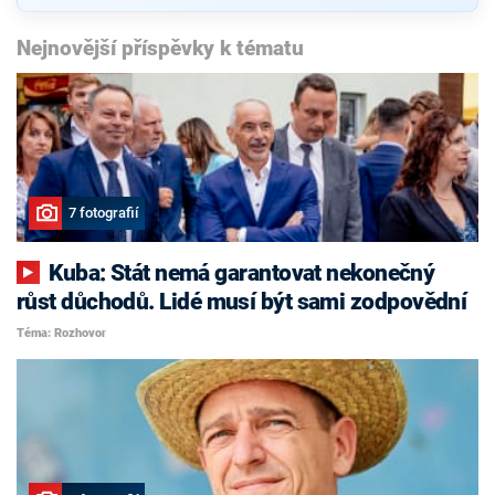
Nejnovější příspěvky k tématu
7 fotografií
Kuba: Stát nemá garantovat nekonečný
růst důchodů. Lidé musí být sami zodpovědní
Téma: Rozhovor