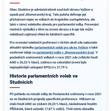
Obec Studnice je administrativně součástí okresu Vyškov a
spadá pod Jihomoravský kraj. Tato poloha definuje její
příslušnost nejen ve volbách do krajského zastupitelstva, ale
také v rámci volebního obvodu pro parlamentní volby. Porovnání
místních výsledků s těmi na úrovni okresu a kraje tak může
nabídnout zajímavý vhled do lokálních specifik.
Pro srovnání volebních preferencí v širším okolí zde naleznete
aktuální výsledky
parlamentních voleb pro okres Vyškov
a také
souhrnné údaje za
parlamentní volby v Jihomoravském kraji
. V
posledních sněmovních volbách v roce 2021 zde zvítězilo hnutí
ANO s 26,23 % hlasů, zatímco na celostátní úrovni bylo
nejúspěšnější uskupení SPOLU s 27,79 %.
Historie parlamentních voleb ve
Studnicích
Při pohledu na minulé volby do Poslanecké sněmovny v roce 2021
se ve Studnicích projevily specifické preference. Vítězem se
stalo hnutí ANO se ziskem 26,23 % hlasů, následované hnutím
PŘÍSAHA, které oslovilo 17,87 % voličů. Třetí místo obsadila