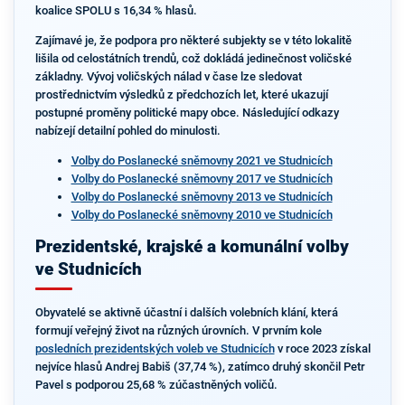
koalice SPOLU s 16,34 % hlasů.
Zajímavé je, že podpora pro některé subjekty se v této lokalitě
lišila od celostátních trendů, což dokládá jedinečnost voličské
základny. Vývoj voličských nálad v čase lze sledovat
prostřednictvím výsledků z předchozích let, které ukazují
postupné proměny politické mapy obce. Následující odkazy
nabízejí detailní pohled do minulosti.
Volby do Poslanecké sněmovny 2021 ve Studnicích
Volby do Poslanecké sněmovny 2017 ve Studnicích
Volby do Poslanecké sněmovny 2013 ve Studnicích
Volby do Poslanecké sněmovny 2010 ve Studnicích
Prezidentské, krajské a komunální volby
ve Studnicích
Obyvatelé se aktivně účastní i dalších volebních klání, která
formují veřejný život na různých úrovních. V prvním kole
posledních prezidentských voleb ve Studnicích
v roce 2023 získal
nejvíce hlasů Andrej Babiš (37,74 %), zatímco druhý skončil Petr
Pavel s podporou 25,68 % zúčastněných voličů.