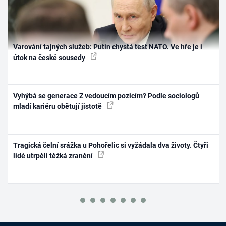
Varování tajných služeb: Putin chystá test NATO. Ve hře je i
útok na české sousedy
Vyhýbá se generace Z vedoucím pozicím? Podle sociologů
mladí kariéru obětují jistotě
Tragická čelní srážka u Pohořelic si vyžádala dva životy. Čtyři
lidé utrpěli těžká zranění