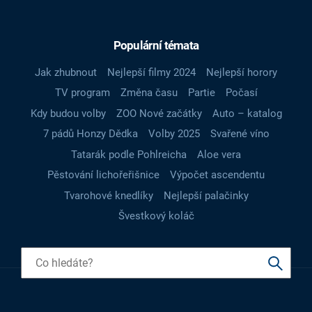
Populární témata
Jak zhubnout
Nejlepší filmy 2024
Nejlepší horory
TV program
Změna času
Partie
Počasí
Kdy budou volby
ZOO Nové začátky
Auto – katalog
7 pádů Honzy Dědka
Volby 2025
Svařené víno
Tatarák podle Pohlreicha
Aloe vera
Pěstování lichořeřišnice
Výpočet ascendentu
Tvarohové knedlíky
Nejlepší palačinky
Švestkový koláč