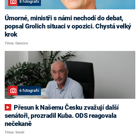
8 fotografií
Úmorné, ministři s námi nechodí do debat,
popsal Grolich situaci v opozici. Chystá velký
krok
Téma: Opozice
6 fotografií
Přesun k Našemu Česku zvažují další
senátoři, prozradil Kuba. ODS reagovala
nečekaně
Téma: Senát