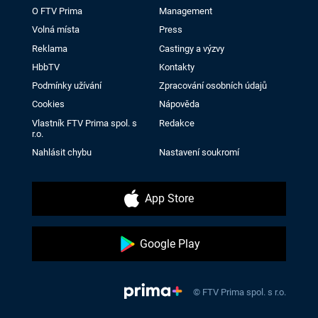
O FTV Prima
Management
Volná místa
Press
Reklama
Castingy a výzvy
HbbTV
Kontakty
Podmínky užívání
Zpracování osobních údajů
Cookies
Nápověda
Vlastník FTV Prima spol. s
Redakce
r.o.
Nahlásit chybu
Nastavení soukromí
App Store
Google Play
© FTV Prima spol. s r.o.