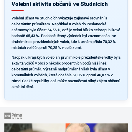
Volební aktivita občanů ve Studnicích
Volební účast ve Studnicích vykazuje zajímavé srovnání s
celostátním průměrem. Například u voleb do Poslanecké
sněmovny byla účast 64,56 %, což je velmi blízko celorepublikové
hodnotě 65,43 %. Podobně těsný výsledek byl zaznamenán i ve
druhém kole prezidentských voleb, kde k urnám přišlo 70,32 %
místních voličů oproti 70,25 % v celé zemi.
Naopak u krajských voleb a v prvním kole prezidentské volby byla
aktivita voličů v obci o několik procentních bodů nižší než
celostátní průměr. Výrazně nadprůměrná však byla účast v
komunálních volbách, která dosáhla 61,05 % oproti 46,07 % v
rámci České republiky, což může naznačovat silný zájem občanů
o místní dění.