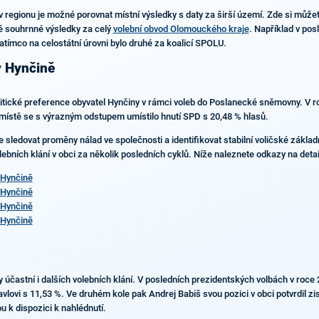
v regionu je možné porovnat místní výsledky s daty za širší území. Zde si může
é souhrnné výsledky za celý
volební obvod Olomouckého kraje
. Například v po
atímco na celostátní úrovni bylo druhé za koalicí SPOLU.
v Hynčině
olitické preference obyvatel Hynčiny v rámci voleb do Poslanecké sněmovny. V ro
místě se s výrazným odstupem umístilo hnutí SPD s 20,48 % hlasů.
ledovat proměny nálad ve společnosti a identifikovat stabilní voličské základny
ebních klání v obci za několik posledních cyklů. Níže naleznete odkazy na detail
 Hynčině
 Hynčině
 Hynčině
 Hynčině
častní i dalších volebních klání. V posledních prezidentských volbách v roce 2
Pavlovi s 11,53 %. Ve druhém kole pak Andrej Babiš svou pozici v obci potvrdil z
u k dispozici k nahlédnutí.