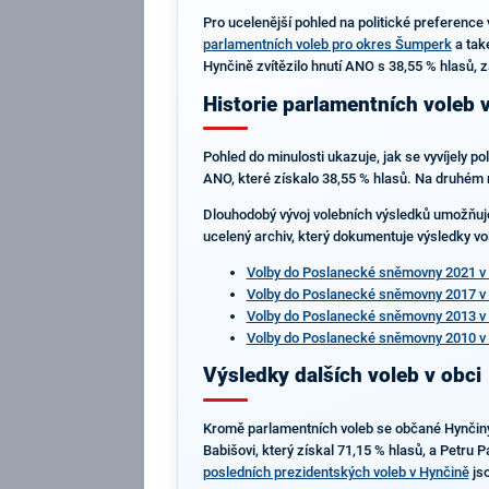
Pro ucelenější pohled na politické preference 
parlamentních voleb pro okres Šumperk
a tak
Hynčině zvítězilo hnutí ANO s 38,55 % hlasů, z
Historie parlamentních voleb 
Pohled do minulosti ukazuje, jak se vyvíjely p
ANO, které získalo 38,55 % hlasů. Na druhém 
Dlouhodobý vývoj volebních výsledků umožňuje s
ucelený archiv, který dokumentuje výsledky vol
Volby do Poslanecké sněmovny 2021 v
Volby do Poslanecké sněmovny 2017 v
Volby do Poslanecké sněmovny 2013 v
Volby do Poslanecké sněmovny 2010 v
Výsledky dalších voleb v obci
Kromě parlamentních voleb se občané Hynčiny ú
Babišovi, který získal 71,15 % hlasů, a Petru 
posledních prezidentských voleb v Hynčině
jso