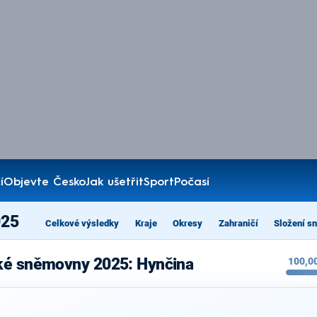
í
Objevte Česko
Jak ušetřit
Sport
Počasí
025
Celkové výsledky
Kraje
Okresy
Zahraničí
Složení s
ké sněmovny 2025: Hynčina
100,0