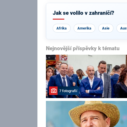
Jak se volilo v zahraničí?
Afrika
Amerika
Asie
Aust
Nejnovější příspěvky k tématu
7 fotografií