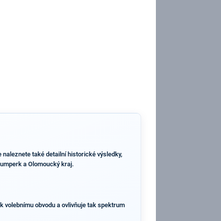
aleznete také detailní historické výsledky,
s Šumperk a Olomoucký kraj.
 k volebnímu obvodu a ovlivňuje tak spektrum