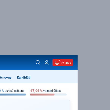
TV živě
němovny
Kandidáti
0
%
67,06
%
okrsků sečteno
volební účast