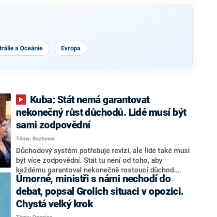
rálie a Oceánie
Evropa
Kuba: Stát nemá garantovat
nekonečný růst důchodů. Lidé musí být
sami zodpovědní
Téma: Rozhovor
Důchodový systém potřebuje revizi, ale lidé také musí
být více zodpovědní. Stát tu není od toho, aby
každému garantoval nekonečně rostoucí důchod.
Úmorné, ministři s námi nechodí do
Chybí tu nový systém a my ho představíme,řekl
hejtman Jihočeského kraje a předseda hnutí Naše
debat, popsal Grolich situaci v opozici.
Česko Martin Kuba v rozhovoru pro CNN Prima NEWS.
Chystá velký krok
V čele státu pak podle něj nemůže být člověk, který by