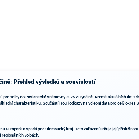
ině: Přehled výsledků a souvislostí
ů pro volby do Poslanecké sněmovny 2025 v Hynčině. Kromě aktuálních dat zde n
 základní charakteristiku. Součástí jsou i odkazy na volební data pro celý okre
esu Šumperk a spadá pod Olomoucký kraj. Toto zařazení určuje její příslušnost
i regionálních volbách.