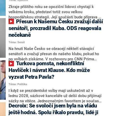
Téma: Opozice
střetem zájmů omezoval čerpání financí a rozvoj,
dodal. Řešení u Andreje Babiše ale hodnotit nechtěl.
Zkraje příštího roku se opoziční lidovci chystají k
velkému kroku, představí totiž svou velkou
hospodářskou strategii. Její součástí bude příprava na
Přesun k Našemu Česku zvažují další
stárnutí populace, řekl ve středu na setkání s novináři
nový předseda lidovců Jan Grolich. Ten zároveň v
senátoři, prozradil Kuba. ODS reagovala
senátních volbách kandiduje ve Vyškově. Popsal i
nečekaně
aktivitu opozice, o níž vládní strany nebo političtí
Téma: Senát
komentátoři mluví jako o slabé a v defenzivě. „Je to
úmorná práce upozorňovat na chyby vlády. Ministři s
Na hnutí Naše Česko se obracejí někteří stávající
námi navíc nechodí do debat. Chceme ale ukazovat
senátoři a zvažují přesun do našeho klubu, pokud ho
svoje témata,“ odpověděl Grolich na dotaz CNN Prima
po volbách získáme. V rozhovoru pro CNN Prima
Turkova pomsta, nekonfliktní
NEWS.
NEWS to řekl zakladatel hnutí a jihočeský hejtman
Martin Kuba. Konkrétní nebyl, ale získat by takto mohl
Havlíček i návrat Klause. Kdo může
například senátora Zdeňka Hrabu, který je dnes
vyzvat Petra Pavla?
součástí klubu ODS a TOP 09. Hraba to na dotaz
Téma: Politika
redakce nevyloučil. Předseda klubu senátorů ODS
Zdeněk Nytra redakci řekl, že počítá s odchodem
I když se prezidentské volby mají uskutečnit až v
některých senátorů z klubu a že Naše Česko není
lednu 2028, sázkové kanceláře už delší dobu přijímají
nepřítel, ale soupeř.
sázky na vítěze. Jednoznačným favoritem je současná
Decroix: Se svoločí jsem byla na vládu
hlava státu Petr Pavel. Daleko za ním pak bookmakeři
zmiňují dva výrazné politiky ANO, tedy premiéra
ještě hodná. Spolu říkalo pravdu, lidé ji