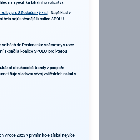
led na specifika lokálního voličstva.
 volby pro Středočeský kraj
. Například v
vni byla nejúspěšnější koalice SPOLU.
ních volbách do Poslanecké sněmovny v roce
etí skončila koalice SPOLU, pro kterou
 ukázat dlouhodobé trendy v podpoře
ož umožňuje sledovat vývoj voličských nálad v
 v roce 2023 v prvním kole získal nejvíce