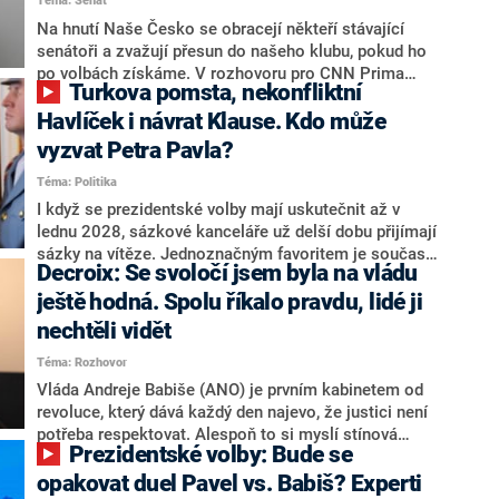
Téma: Senát
komentátoři mluví jako o slabé a v defenzivě. „Je to
úmorná práce upozorňovat na chyby vlády. Ministři s
Na hnutí Naše Česko se obracejí někteří stávající
námi navíc nechodí do debat. Chceme ale ukazovat
senátoři a zvažují přesun do našeho klubu, pokud ho
svoje témata,“ odpověděl Grolich na dotaz CNN Prima
po volbách získáme. V rozhovoru pro CNN Prima
Turkova pomsta, nekonfliktní
NEWS.
NEWS to řekl zakladatel hnutí a jihočeský hejtman
Martin Kuba. Konkrétní nebyl, ale získat by takto mohl
Havlíček i návrat Klause. Kdo může
například senátora Zdeňka Hrabu, který je dnes
vyzvat Petra Pavla?
součástí klubu ODS a TOP 09. Hraba to na dotaz
Téma: Politika
redakce nevyloučil. Předseda klubu senátorů ODS
Zdeněk Nytra redakci řekl, že počítá s odchodem
I když se prezidentské volby mají uskutečnit až v
některých senátorů z klubu a že Naše Česko není
lednu 2028, sázkové kanceláře už delší dobu přijímají
nepřítel, ale soupeř.
sázky na vítěze. Jednoznačným favoritem je současná
Decroix: Se svoločí jsem byla na vládu
hlava státu Petr Pavel. Daleko za ním pak bookmakeři
zmiňují dva výrazné politiky ANO, tedy premiéra
ještě hodná. Spolu říkalo pravdu, lidé ji
Andreje Babiše a ministra průmyslu Karla Havlíčka.
nechtěli vidět
Oblíbeným tipem samotných sázkařů je poslanec za
Téma: Rozhovor
Motoristy Filip Turek. Politolog Jan Kubáček nicméně
o případné kandidatuře kohokoliv ze zmíněné trojice
Vláda Andreje Babiše (ANO) je prvním kabinetem od
značně pochybuje. Podle něj současná koalice dosud
revoluce, který dává každý den najevo, že justici není
nemá osobu, která by Pavlovi mohla konkurovat.
potřeba respektovat. Alespoň to si myslí stínová
Prezidentské volby: Bude se
ministryně spravedlnosti ODS Eva Decroix. V
rozhovoru pro CNN Prima NEWS si nebrala servítky
opakovat duel Pavel vs. Babiš? Experti