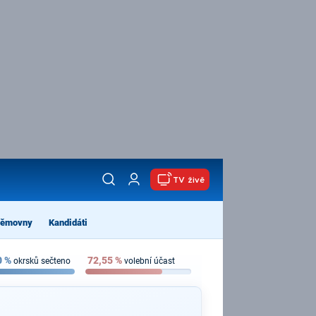
TV živě
němovny
Kandidáti
0
%
72,55
%
okrsků sečteno
volební účast