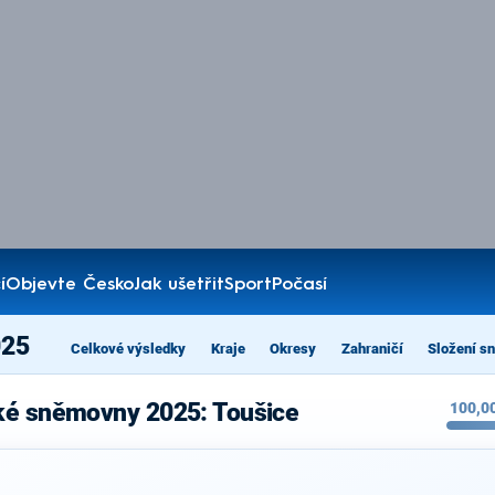
í
Objevte Česko
Jak ušetřit
Sport
Počasí
025
Celkové výsledky
Kraje
Okresy
Zahraničí
Složení s
ké sněmovny 2025: Toušice
100,0