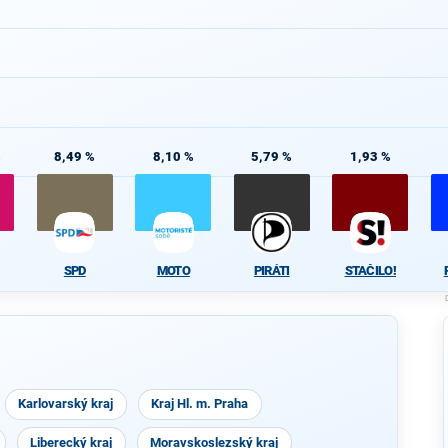
%
8,49 %
8,10 %
5,79 %
1,93 %
SPD
MOTO
PIRÁTI
STAČILO!
Karlovarský kraj
Kraj Hl. m. Praha
Liberecký kraj
Moravskoslezský kraj