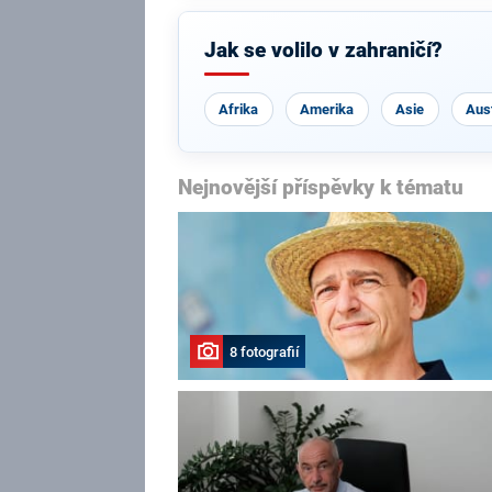
Jak se volilo v zahraničí?
Afrika
Amerika
Asie
Aust
Nejnovější příspěvky k tématu
8 fotografií