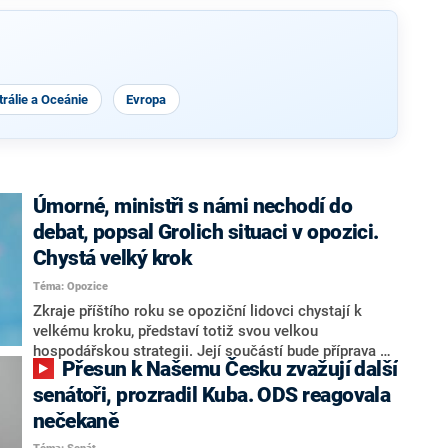
rálie a Oceánie
Evropa
Úmorné, ministři s námi nechodí do
debat, popsal Grolich situaci v opozici.
Chystá velký krok
Téma: Opozice
Zkraje příštího roku se opoziční lidovci chystají k
velkému kroku, představí totiž svou velkou
hospodářskou strategii. Její součástí bude příprava na
Přesun k Našemu Česku zvažují další
stárnutí populace, řekl ve středu na setkání s novináři
nový předseda lidovců Jan Grolich. Ten zároveň v
senátoři, prozradil Kuba. ODS reagovala
senátních volbách kandiduje ve Vyškově. Popsal i
nečekaně
aktivitu opozice, o níž vládní strany nebo političtí