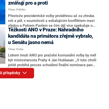
ohledně politického výkonu svého nástupce Jeronýma
zmiňují pro a proti
Tejce (za ANO) či vládní zmocněnkyně pro lidská
Téma: Politika
práva Taťány Malé (ANO). Označením „svoloč“ na
adresu vlády prý byla ještě hodná. Decroix se také
Přestože prezidentské volby proběhnou až za zhruba
vrátila k volební porážce koalice Spolu či promluvila o
rok a půl, v souvislosti s eskalujícím konfliktem mezi
hnutí Naše Česko Martina Kuby.
vládou a Petrem Pavlem se čím dál více spekuluje o
Těžkosti ANO v Praze: Náhradního
tom, koho by do bitvy o Hrad mohla vyslat současná
koalice. Někteří političtí komentátoři znovu vytahují
kandidáta na primátora zřejmě vybralo,
jméno premiéra Andreje Babiše (ANO). Jak moc je
u Senátu jasno nemá
pravděpodobné, že se v prezidentských volbách 2028
Téma: Praha
bude znovu opakovat souboj z roku 2023?
Lídrem hnutí ANO pro pražské komunální volby by měl
být místostarosta Prahy 4 Jan Hušbauer. „V tuto chvíli
ještě probíhá proces schválení finální nominace pana
Jana Hušbauera Výborem hnutí ANO,“ uvedl pro
ší příspěvky
redakci místopředseda pražského ANO Martin
Benkovič. O Hušbauerovi se spekulovalo jako o
náhradníkovi v čele pražské kandidátky poté, co
rezignoval po sérii nejasností v majetkových
přiznáních a pořizování bytů Ondřej Prokop. Zároveň
ale stále není jasné, kdo bude za ANO kandidovat ve
dvou ze tří pražských obvodů do horní komory
parlamentu. ANO má v Praze dlouhodobě horší