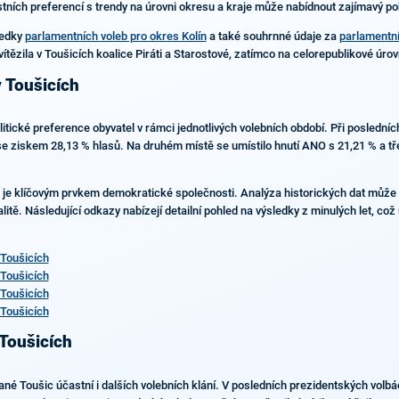
tních preferencí s trendy na úrovni okresu a kraje může nabídnout zajímavý poh
ledky
parlamentních voleb pro okres Kolín
a také souhrnné údaje za
parlamentní
tězila v Toušicích koalice Piráti a Starostové, zatímco na celorepublikové úro
v Toušicích
politické preference obyvatel v rámci jednotlivých volebních období. Při posled
 se ziskem 28,13 % hlasů. Na druhém místě se umístilo hnutí ANO s 21,21 % a tř
ci je klíčovým prvkem demokratické společnosti. Analýza historických dat může
okalitě. Následující odkazy nabízejí detailní pohled na výsledky z minulých let, c
Toušicích
Toušicích
Toušicích
Toušicích
 Toušicích
Toušic účastní i dalších volebních klání. V posledních prezidentských volbách