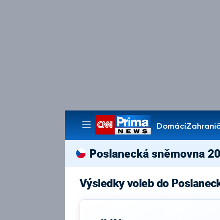
Domácí
Zahranič
Pořady
Poslanecká sněmovna 2
Výsledky voleb do Poslanec