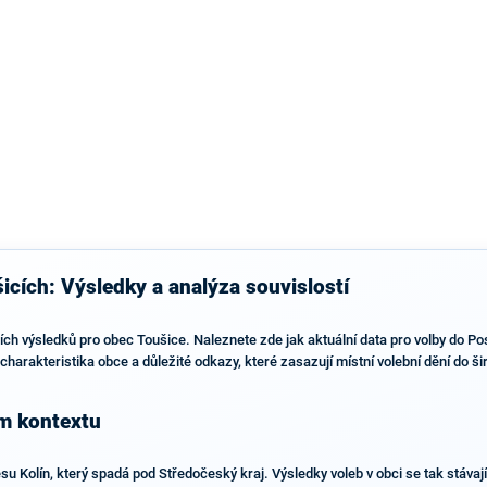
výsledky než ve zbytku republiky.
icích: Výsledky a analýza souvislostí
ích výsledků pro obec Toušice. Naleznete zde jak aktuální data pro volby do P
 charakteristika obce a důležité odkazy, které zasazují místní volební dění do š
ím kontextu
u Kolín, který spadá pod Středočeský kraj. Výsledky voleb v obci se tak stávají 