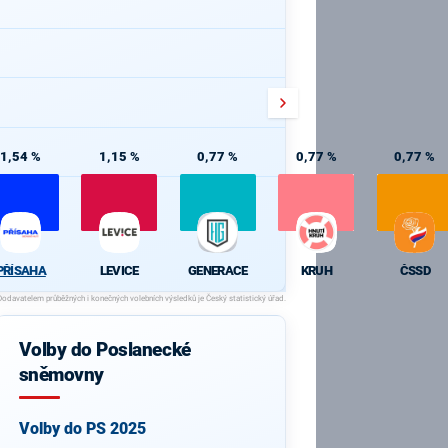
1,54 %
1,15 %
0,77 %
0,77 %
0,77 %
PŘÍSAHA
LEVICE
GENERACE
KRUH
ČSSD
Volby do Poslanecké
sněmovny
Volby do PS 2025