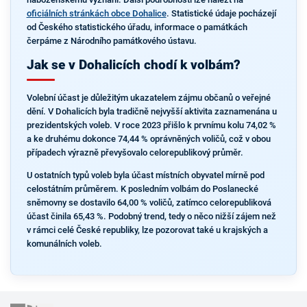
oficiálních stránkách obce Dohalice
. Statistické údaje pocházejí
od Českého statistického úřadu, informace o památkách
čerpáme z Národního památkového ústavu.
Jak se v Dohalicích chodí k volbám?
Volební účast je důležitým ukazatelem zájmu občanů o veřejné
dění. V Dohalicích byla tradičně nejvyšší aktivita zaznamenána u
prezidentských voleb. V roce 2023 přišlo k prvnímu kolu 74,02 %
a ke druhému dokonce 74,44 % oprávněných voličů, což v obou
případech výrazně převyšovalo celorepublikový průměr.
U ostatních typů voleb byla účast místních obyvatel mírně pod
celostátním průměrem. K posledním volbám do Poslanecké
sněmovny se dostavilo 64,00 % voličů, zatímco celorepubliková
účast činila 65,43 %. Podobný trend, tedy o něco nižší zájem než
v rámci celé České republiky, lze pozorovat také u krajských a
komunálních voleb.