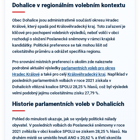
Dohalice v regionálním volebním kontextu
Obec Dohalice jsou administrativně součástí okresu Hradec
Králové, který spadá pod Královéhradecký kraj. Toto zařazení je
klíčové pro pochopení volebních výsledků, neboť voliči v obci
rozhodují o složení Poslanecké sněmovny v rámci krajské
kandidátky. Politické preference se tak mohou lišit od
celostátního průměru a odrážet specifika regionu.
Pro srovnání místních preferencí s okolím zde naleznete
podrobné aktuální výsledky
parlamentních voleb pro okres
Hradec Králové
a také pro celý
Královéhradecký kraj
. Například v
posledních parlamentních volbách v roce 2021 získala v
Dohalicích vítězná koalice SPOLU 28,25 % hlasů, což byl výsledek
velmi podobný jejímu celostátnímu zisku 27,79 %.
Historie parlamentních voleb v Dohalicích
Pohled do minulosti ukazuje, jak se vyvíjely politické nálady
obyvatel. V posledních volbách do Poslanecké sněmovny v roce
2021 zvítězila v obci koalice SPOLU se ziskem 28,25 % hlasů. Na
druhém místě se umístilo hnutí ANO s 20,62 % a třetí skončila