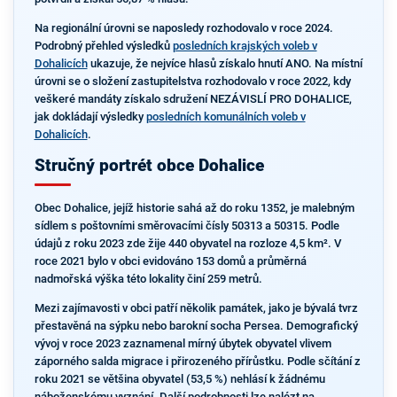
Na regionální úrovni se naposledy rozhodovalo v roce 2024.
Podrobný přehled výsledků
posledních krajských voleb v
Dohalicích
ukazuje, že nejvíce hlasů získalo hnutí ANO. Na místní
úrovni se o složení zastupitelstva rozhodovalo v roce 2022, kdy
veškeré mandáty získalo sdružení NEZÁVISLÍ PRO DOHALICE,
jak dokládají výsledky
posledních komunálních voleb v
Dohalicích
.
Stručný portrét obce Dohalice
Obec Dohalice, jejíž historie sahá až do roku 1352, je malebným
sídlem s poštovními směrovacími čísly 50313 a 50315. Podle
údajů z roku 2023 zde žije 440 obyvatel na rozloze 4,5 km². V
roce 2021 bylo v obci evidováno 153 domů a průměrná
nadmořská výška této lokality činí 259 metrů.
Mezi zajímavosti v obci patří několik památek, jako je bývalá tvrz
přestavěná na sýpku nebo barokní socha Persea. Demografický
vývoj v roce 2023 zaznamenal mírný úbytek obyvatel vlivem
záporného salda migrace i přirozeného přírůstku. Podle sčítání z
roku 2021 se většina obyvatel (53,5 %) nehlásí k žádnému
náboženskému vyznání. Další podrobnosti lze nalézt na