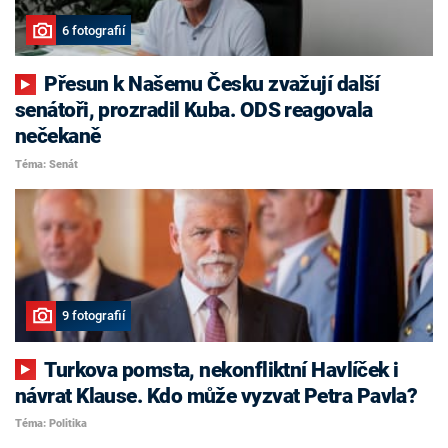
6 fotografií
Přesun k Našemu Česku zvažují další
senátoři, prozradil Kuba. ODS reagovala
nečekaně
Téma: Senát
9 fotografií
Turkova pomsta, nekonfliktní Havlíček i
návrat Klause. Kdo může vyzvat Petra Pavla?
Téma: Politika