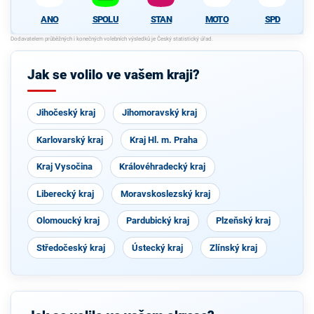
ANO
SPOLU
STAN
MOTO
SPD
Jak se volilo ve vašem kraji?
Jihočeský kraj
Jihomoravský kraj
Karlovarský kraj
Kraj Hl. m. Praha
Kraj Vysočina
Královéhradecký kraj
Liberecký kraj
Moravskoslezský kraj
Olomoucký kraj
Pardubický kraj
Plzeňský kraj
Středočeský kraj
Ústecký kraj
Zlínský kraj