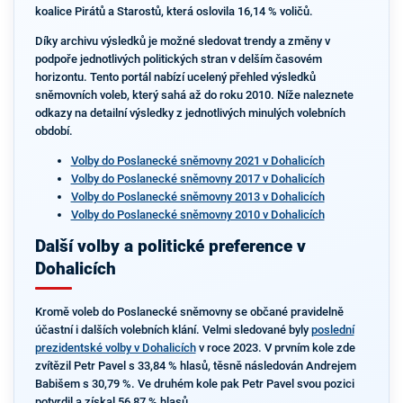
koalice Pirátů a Starostů, která oslovila 16,14 % voličů.
Díky archivu výsledků je možné sledovat trendy a změny v
podpoře jednotlivých politických stran v delším časovém
horizontu. Tento portál nabízí ucelený přehled výsledků
sněmovních voleb, který sahá až do roku 2010. Níže naleznete
odkazy na detailní výsledky z jednotlivých minulých volebních
období.
Volby do Poslanecké sněmovny 2021 v Dohalicích
Volby do Poslanecké sněmovny 2017 v Dohalicích
Volby do Poslanecké sněmovny 2013 v Dohalicích
Volby do Poslanecké sněmovny 2010 v Dohalicích
Další volby a politické preference v
Dohalicích
Kromě voleb do Poslanecké sněmovny se občané pravidelně
účastní i dalších volebních klání. Velmi sledované byly
poslední
prezidentské volby v Dohalicích
v roce 2023. V prvním kole zde
zvítězil Petr Pavel s 33,84 % hlasů, těsně následován Andrejem
Babišem s 30,79 %. Ve druhém kole pak Petr Pavel svou pozici
potvrdil a získal 56,87 % hlasů.