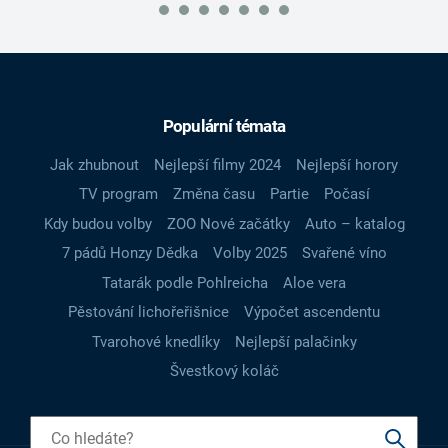
Populární témata
Jak zhubnout
Nejlepší filmy 2024
Nejlepší horory
TV program
Změna času
Partie
Počasí
Kdy budou volby
ZOO Nové začátky
Auto – katalog
7 pádů Honzy Dědka
Volby 2025
Svařené víno
Tatarák podle Pohlreicha
Aloe vera
Pěstování lichořeřišnice
Výpočet ascendentu
Tvarohové knedlíky
Nejlepší palačinky
Švestkový koláč