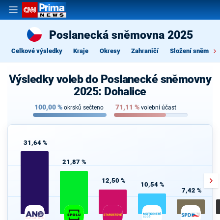
Poslanecká sněmovna 2025
Celkové výsledky
Kraje
Okresy
Zahraničí
Složení sněmovn
Výsledky voleb do Poslanecké sněmovny
2025: Dohalice
100,00
%
71,11
%
okrsků sečteno
volební účast
31,64 %
21,87 %
12,50 %
10,54 %
7,42 %