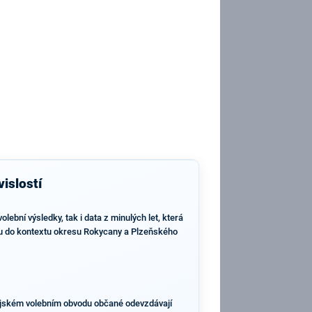
islostí
bní výsledky, tak i data z minulých let, která
enou do kontextu okresu Rokycany a Plzeňského
rajském volebním obvodu občané odevzdávají