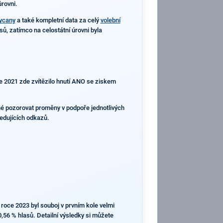
úrovni.
kycany
a také kompletní data za celý
volební
ů, zatímco na celostátní úrovni byla
ce 2021 zde zvítězilo hnutí ANO se ziskem
žné pozorovat proměny v podpoře jednotlivých
ledujících odkazů.
roce 2023 byl souboj v prvním kole velmi
0,56 % hlasů. Detailní výsledky si můžete