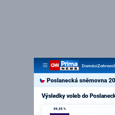
Domácí
Zahranič
Pořady
Poslanecká sněmovna 2
Výsledky voleb do Poslane
39,35 %