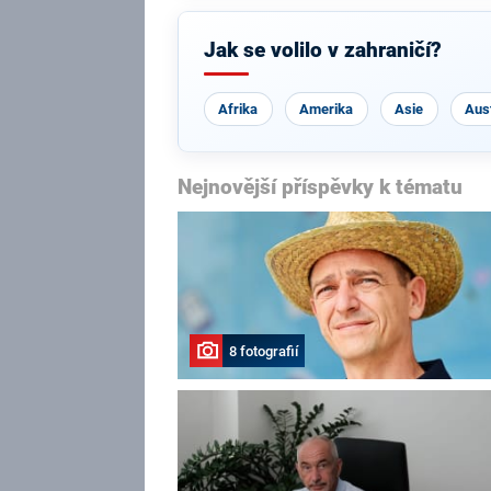
Jak se volilo v zahraničí?
Afrika
Amerika
Asie
Aust
Nejnovější příspěvky k tématu
8 fotografií