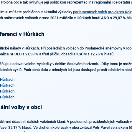
Poloha obce tak ovlivňuje její politickou reprezentaci na regionální i celostátní 
lím si můžete prohlédnout aktuální výsledky
parlamentních voleb pro okres Ro
ch sněmovních volbách v roce 2021 zvítězilo v Hůrkách hnutí ANO s 29,07 % hlas
eferencí v Hůrkách
politické nálady v Hůrkách. Při posledních volbách do Poslanecké sněmovny v ro
alice SPOLU s 21,98 % a třetí příčku obsadila KSČM s 12,76 % hlasů.
možňuje sledovat volební výsledky v delším časovém horizontu. Díky tomu je mo
olebních cyklů. Podrobná data z minulých let jsou dostupná prostřednictvím nás
 Hůrkách
 Hůrkách
 Hůrkách
 Hůrkách
ální volby v obci
ivně účastní i dalších volebních klání. V posledních prezidentských volbách v 
Pavel 35,17 % hlasů. Ve druhém kole však v obci zvítězil Petr Pavel se ziskem 6