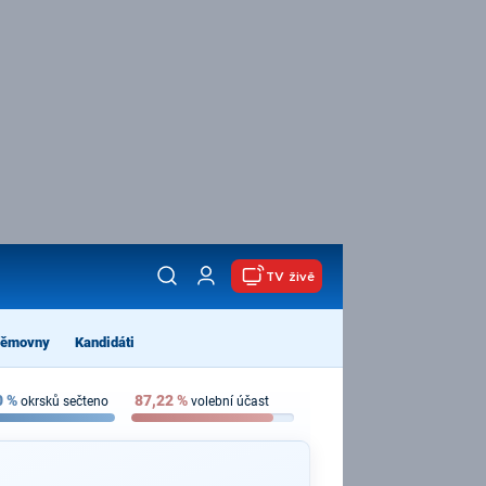
TV živě
němovny
Kandidáti
0
%
87,22
%
okrsků sečteno
volební účast