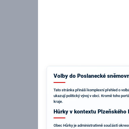
Volby do Poslanecké sněmovny
Tato stránka přináší komplexní přehled o volb
ukazují politický vývoj v obci. Kromě toho po
kraje.
Hůrky v kontextu Plzeňského 
Obec Hůrky je administrativně součástí okres