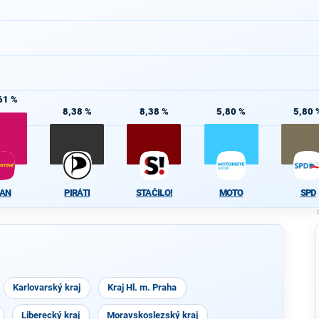
61 %
8,38 %
8,38 %
5,80 %
5,80 
TAN
PIRÁTI
STAČILO!
MOTO
SPD
Karlovarský kraj
Kraj Hl. m. Praha
Liberecký kraj
Moravskoslezský kraj