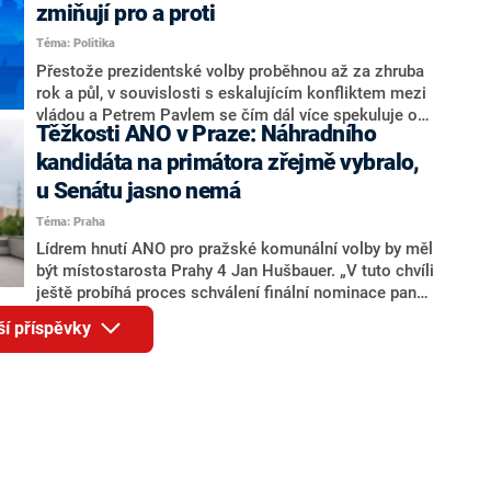
ohledně politického výkonu svého nástupce Jeronýma
zmiňují pro a proti
Tejce (za ANO) či vládní zmocněnkyně pro lidská
Téma: Politika
práva Taťány Malé (ANO). Označením „svoloč“ na
adresu vlády prý byla ještě hodná. Decroix se také
Přestože prezidentské volby proběhnou až za zhruba
vrátila k volební porážce koalice Spolu či promluvila o
rok a půl, v souvislosti s eskalujícím konfliktem mezi
hnutí Naše Česko Martina Kuby.
vládou a Petrem Pavlem se čím dál více spekuluje o
Těžkosti ANO v Praze: Náhradního
tom, koho by do bitvy o Hrad mohla vyslat současná
koalice. Někteří političtí komentátoři znovu vytahují
kandidáta na primátora zřejmě vybralo,
jméno premiéra Andreje Babiše (ANO). Jak moc je
u Senátu jasno nemá
pravděpodobné, že se v prezidentských volbách 2028
Téma: Praha
bude znovu opakovat souboj z roku 2023?
Lídrem hnutí ANO pro pražské komunální volby by měl
být místostarosta Prahy 4 Jan Hušbauer. „V tuto chvíli
ještě probíhá proces schválení finální nominace pana
Jana Hušbauera Výborem hnutí ANO,“ uvedl pro
ší příspěvky
redakci místopředseda pražského ANO Martin
Benkovič. O Hušbauerovi se spekulovalo jako o
náhradníkovi v čele pražské kandidátky poté, co
rezignoval po sérii nejasností v majetkových
přiznáních a pořizování bytů Ondřej Prokop. Zároveň
ale stále není jasné, kdo bude za ANO kandidovat ve
dvou ze tří pražských obvodů do horní komory
parlamentu. ANO má v Praze dlouhodobě horší