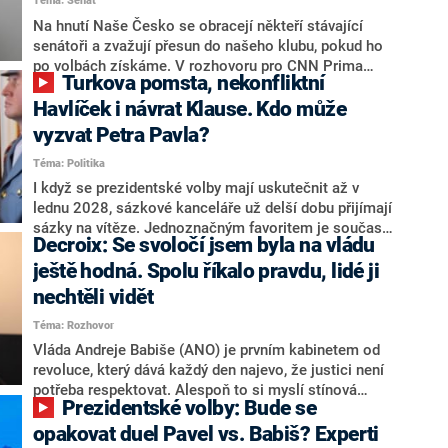
Téma: Senát
komentátoři mluví jako o slabé a v defenzivě. „Je to
úmorná práce upozorňovat na chyby vlády. Ministři s
Na hnutí Naše Česko se obracejí někteří stávající
námi navíc nechodí do debat. Chceme ale ukazovat
senátoři a zvažují přesun do našeho klubu, pokud ho
svoje témata,“ odpověděl Grolich na dotaz CNN Prima
po volbách získáme. V rozhovoru pro CNN Prima
Turkova pomsta, nekonfliktní
NEWS.
NEWS to řekl zakladatel hnutí a jihočeský hejtman
Martin Kuba. Konkrétní nebyl, ale získat by takto mohl
Havlíček i návrat Klause. Kdo může
například senátora Zdeňka Hrabu, který je dnes
vyzvat Petra Pavla?
součástí klubu ODS a TOP 09. Hraba to na dotaz
Téma: Politika
redakce nevyloučil. Předseda klubu senátorů ODS
Zdeněk Nytra redakci řekl, že počítá s odchodem
I když se prezidentské volby mají uskutečnit až v
některých senátorů z klubu a že Naše Česko není
lednu 2028, sázkové kanceláře už delší dobu přijímají
nepřítel, ale soupeř.
sázky na vítěze. Jednoznačným favoritem je současná
Decroix: Se svoločí jsem byla na vládu
hlava státu Petr Pavel. Daleko za ním pak bookmakeři
zmiňují dva výrazné politiky ANO, tedy premiéra
ještě hodná. Spolu říkalo pravdu, lidé ji
Andreje Babiše a ministra průmyslu Karla Havlíčka.
nechtěli vidět
Oblíbeným tipem samotných sázkařů je poslanec za
Téma: Rozhovor
Motoristy Filip Turek. Politolog Jan Kubáček nicméně
o případné kandidatuře kohokoliv ze zmíněné trojice
Vláda Andreje Babiše (ANO) je prvním kabinetem od
značně pochybuje. Podle něj současná koalice dosud
revoluce, který dává každý den najevo, že justici není
nemá osobu, která by Pavlovi mohla konkurovat.
potřeba respektovat. Alespoň to si myslí stínová
Prezidentské volby: Bude se
ministryně spravedlnosti ODS Eva Decroix. V
rozhovoru pro CNN Prima NEWS si nebrala servítky
opakovat duel Pavel vs. Babiš? Experti