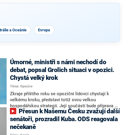
rálie a Oceánie
Evropa
Úmorné, ministři s námi nechodí do
debat, popsal Grolich situaci v opozici.
Chystá velký krok
Téma: Opozice
Zkraje příštího roku se opoziční lidovci chystají k
velkému kroku, představí totiž svou velkou
hospodářskou strategii. Její součástí bude příprava na
Přesun k Našemu Česku zvažují další
stárnutí populace, řekl ve středu na setkání s novináři
nový předseda lidovců Jan Grolich. Ten zároveň v
senátoři, prozradil Kuba. ODS reagovala
senátních volbách kandiduje ve Vyškově. Popsal i
nečekaně
aktivitu opozice, o níž vládní strany nebo političtí