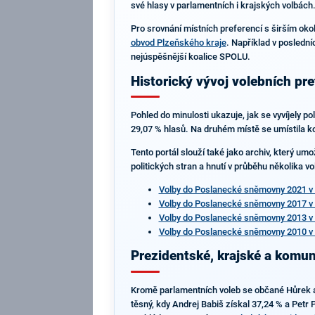
své hlasy v parlamentních i krajských volbách. 
Pro srovnání místních preferencí s širším oko
obvod Plzeňského kraje
. Například v poslední
nejúspěšnější koalice SPOLU.
Historický vývoj volebních pr
Pohled do minulosti ukazuje, jak se vyvíjely 
29,07 % hlasů. Na druhém místě se umístila ko
Tento portál slouží také jako archiv, který u
politických stran a hnutí v průběhu několika v
Volby do Poslanecké sněmovny 2021 v
Volby do Poslanecké sněmovny 2017 v
Volby do Poslanecké sněmovny 2013 v
Volby do Poslanecké sněmovny 2010 v
Prezidentské, krajské a komun
Kromě parlamentních voleb se občané Hůrek akt
těsný, kdy Andrej Babiš získal 37,24 % a Petr 