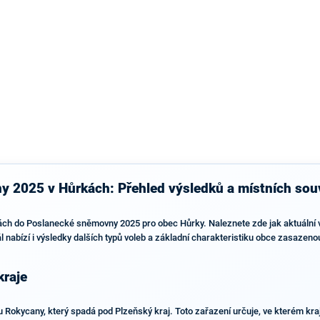
výsledky než ve zbytku republiky.
 2025 v Hůrkách: Přehled výsledků a místních souv
ách do Poslanecké sněmovny 2025 pro obec Hůrky. Naleznete zde jak aktuální vole
rtál nabízí i výsledky dalších typů voleb a základní charakteristiku obce zasaz
kraje
u Rokycany, který spadá pod Plzeňský kraj. Toto zařazení určuje, ve kterém k