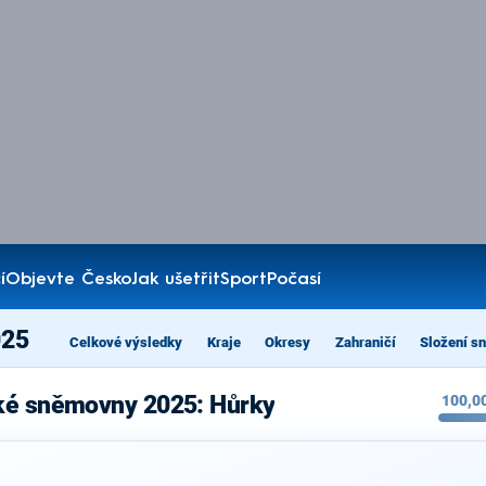
í
Objevte Česko
Jak ušetřit
Sport
Počasí
025
Celkové výsledky
Kraje
Okresy
Zahraničí
Složení s
cké sněmovny 2025: Hůrky
100,0