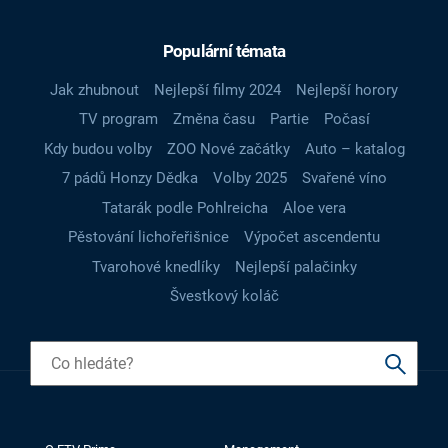
Populární témata
Jak zhubnout
Nejlepší filmy 2024
Nejlepší horory
TV program
Změna času
Partie
Počasí
Kdy budou volby
ZOO Nové začátky
Auto – katalog
7 pádů Honzy Dědka
Volby 2025
Svařené víno
Tatarák podle Pohlreicha
Aloe vera
Pěstování lichořeřišnice
Výpočet ascendentu
Tvarohové knedlíky
Nejlepší palačinky
Švestkový koláč