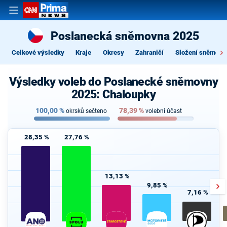
Poslanecká sněmovna 2025
Celkové výsledky
Kraje
Okresy
Zahraničí
Složení sněmovn
Výsledky voleb do Poslanecké sněmovny
2025: Chaloupky
100,00
%
78,39
%
okrsků sečteno
volební účast
28,35 %
27,76 %
13,13 %
9,85 %
7,16 %