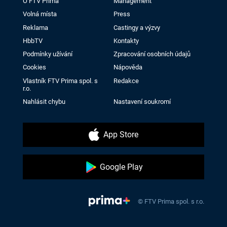
O FTV Prima
Management
Volná místa
Press
Reklama
Castingy a výzvy
HbbTV
Kontakty
Podmínky užívání
Zpracování osobních údajů
Cookies
Nápověda
Vlastník FTV Prima spol. s
Redakce
r.o.
Nahlásit chybu
Nastavení soukromí
App Store
Google Play
© FTV Prima spol. s r.o.