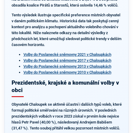
obsadila koalice Pirátů a Starostů, která oslovila 14,46 % voličů.
Tento výsledek ilustruje specifické preference místních obyvatel
v daném politickém klimatu. Historická data tak poskytují cenný
kontext pro analýzu a pochopení aktuálního volebního chování v
této lokalitě. Níže naleznete odkazy na detailní výsledky z
předchozích let, které umožňují sledovat politické trendy v delším
časovém horizontu.
Volby do Poslanecké sněmovny 2021 v Chaloupkách
Volby do Poslanecké sněmovny 2017 v Chaloupkách
Volby do Poslanecké sněmovny 2013 v Chaloupkách
Volby do Poslanecké sněmovny 2010 v Chaloupkách
Prezidentské, krajské a komunální volby v
obci
Obyvatelé Chaloupek se aktivně účastní i dalších typů voleb, které
formují politické směřování na různých úrovních. V posledních
prezidentských volbách v roce 2023 získal v prvním kole nejvíce
hlasů Petr Pavel (40,00 %), následovaný Andrejem Babišem
(31,47 %). Tento souboj přitáhl velkou pozornost místních voličů.