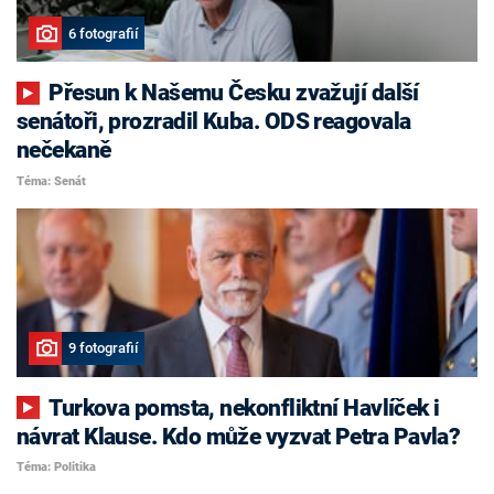
6 fotografií
Přesun k Našemu Česku zvažují další
senátoři, prozradil Kuba. ODS reagovala
nečekaně
Téma: Senát
9 fotografií
Turkova pomsta, nekonfliktní Havlíček i
návrat Klause. Kdo může vyzvat Petra Pavla?
Téma: Politika