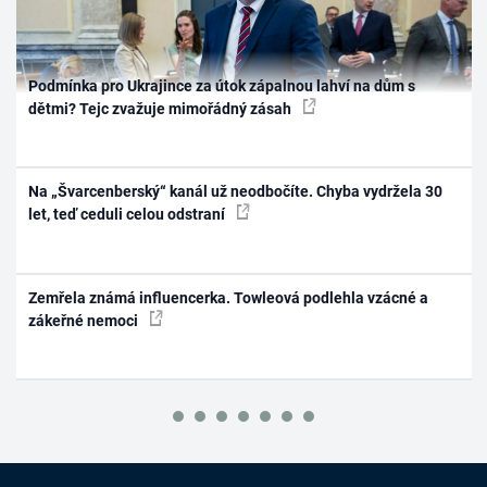
Podmínka pro Ukrajince za útok zápalnou lahví na dům s
dětmi? Tejc zvažuje mimořádný zásah
Na „Švarcenberský“ kanál už neodbočíte. Chyba vydržela 30
let, teď ceduli celou odstraní
Zemřela známá influencerka. Towleová podlehla vzácné a
zákeřné nemoci