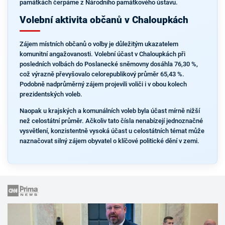
památkách čerpáme z Národního památkového ústavu.
Volební aktivita občanů v Chaloupkách
Zájem místních občanů o volby je důležitým ukazatelem
komunitní angažovanosti. Volební účast v Chaloupkách při
posledních volbách do Poslanecké sněmovny dosáhla 76,30 %,
což výrazně převyšovalo celorepublikový průměr 65,43 %.
Podobně nadprůměrný zájem projevili voliči i v obou kolech
prezidentských voleb.
Naopak u krajských a komunálních voleb byla účast mírně nižší
než celostátní průměr. Ačkoliv tato čísla nenabízejí jednoznačné
vysvětlení, konzistentně vysoká účast u celostátních témat může
naznačovat silný zájem obyvatel o klíčové politické dění v zemi.