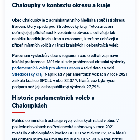
Chaloupky v kontextu okresu a kraje
Obec Chaloupky je z administrativního hlediska součástí okresu
Beroun, který spadá pod Středočeský kraj. Toto zařazení
definuje její příslušnost k volebnímu obvodu a ovlivňuje tak
nabídku kandidujících stran a osobností, které se ucházejí o
přízeň místních voličů v rámci krajských i celostátních voleb.
Porovnání výsledků v obci s regionem často odhalí zajímavé
lokální preference. Můžete si zde prohlédnout aktuální výsledky
parlamentních voleb pro okres Beroun
a také data za celý
Středočeský kraj
. Například v parlamentních volbách v roce 2021
získala koalice SPOLU v obci 32,07 % hlasů, což byla vyšší
podpora než její celorepublikový výsledek 27,79 %.
Historie parlamentních voleb v
Chaloupkách
Pohled do minulosti odhaluje vývoj voličských nálad v obci. V
posledních volbách do Poslanecké sněmovny v roce 2021
zvítězila v Chaloupkách koalice SPOLU se ziskem 32,07 % hlasů.
Na druhém místě se umístilo hnutí ANO s 24,84 % a třetí příčku