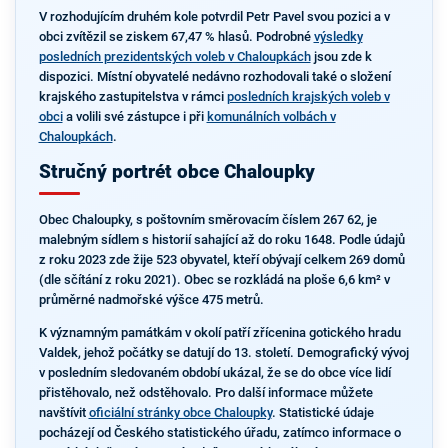
V rozhodujícím druhém kole potvrdil Petr Pavel svou pozici a v
obci zvítězil se ziskem 67,47 % hlasů. Podrobné
výsledky
posledních prezidentských voleb v Chaloupkách
jsou zde k
dispozici. Místní obyvatelé nedávno rozhodovali také o složení
krajského zastupitelstva v rámci
posledních krajských voleb v
obci
a volili své zástupce i při
komunálních volbách v
Chaloupkách
.
Stručný portrét obce Chaloupky
Obec Chaloupky, s poštovním směrovacím číslem 267 62, je
malebným sídlem s historií sahající až do roku 1648. Podle údajů
z roku 2023 zde žije 523 obyvatel, kteří obývají celkem 269 domů
(dle sčítání z roku 2021). Obec se rozkládá na ploše 6,6 km² v
průměrné nadmořské výšce 475 metrů.
K významným památkám v okolí patří zřícenina gotického hradu
Valdek, jehož počátky se datují do 13. století. Demografický vývoj
v posledním sledovaném období ukázal, že se do obce více lidí
přistěhovalo, než odstěhovalo. Pro další informace můžete
navštívit
oficiální stránky obce Chaloupky
. Statistické údaje
pocházejí od Českého statistického úřadu, zatímco informace o