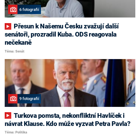
6 fotografií
Přesun k Našemu Česku zvažují další
senátoři, prozradil Kuba. ODS reagovala
nečekaně
Téma: Senát
9 fotografií
Turkova pomsta, nekonfliktní Havlíček i
návrat Klause. Kdo může vyzvat Petra Pavla?
Téma: Politika