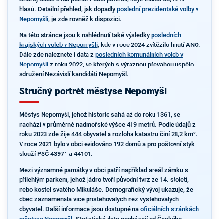
hlasů. Detailní přehled, jak dopadly
poslední prezidentské volby v
Nepomyšli
, je zde rovněž k dispozici.
Na této stránce jsou k nahlédnutí také výsledky
posledních
krajských voleb v Nepomyšli
, kde v roce 2024 zvítězilo hnutí ANO.
Dále zde naleznete i data z
posledních komunálních voleb v
Nepomyšli
z roku 2022, ve kterých s výraznou převahou uspělo
sdružení Nezávislí kandidáti Nepomyšl.
Stručný portrét městyse Nepomyšl
Městys Nepomyšl, jehož historie sahá až do roku 1361, se
nachází v průměrné nadmořské výšce 419 metrů. Podle údajů z
roku 2023 zde žije 444 obyvatel a rozloha katastru činí 28,2 km².
V roce 2021 bylo v obci evidováno 192 domů a pro poštovní styk
slouží PSČ 43971 a 44101.
Mezi významné památky v obci patří například areál zámku s
přilehlým parkem, jehož jádro tvoří původní tvrz ze 14. století,
nebo kostel svatého Mikuláše. Demografický vývoj ukazuje, že
obec zaznamenala více přistěhovalých než vystěhovalých
obyvatel. Další informace jsou dostupné na
oficiálních stránkách
městyse Nepomyšl
. Statistická data pocházejí od Českého