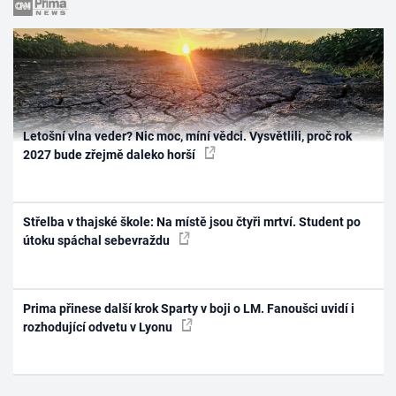
Letošní vlna veder? Nic moc, míní vědci. Vysvětlili, proč rok
2027 bude zřejmě daleko horší
Střelba v thajské škole: Na místě jsou čtyři mrtví. Student po
útoku spáchal sebevraždu
Prima přinese další krok Sparty v boji o LM. Fanoušci uvidí i
rozhodující odvetu v Lyonu