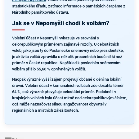
statistického úřadu, zatímco informace o památkách čerpáme z
Národního památkového ústavu.
Jak se v Nepomyšli chodí k volbám?
Volební účast v Nepomyšli vykazuje ve srovnání s
celorepublikovým průměrem zajímavé rozdíly. U celostátních
voleb, jako jsou ty do Poslanecké sněmovny nebo prezidentské,
je aktivita voličů zpravidla o několik procentních bodů nižší než
průměr v České republice. Například k posledním sněmovním
volbám přišlo 55,66 % oprávněných voličů.
Naopak výrazně vyšší zájem projevují občané o dění na lokální
úrovni. Volební účast v komunálních volbách zde dosáhla téměř
64 %, což výrazně převyšuje celostátní průměr. Podobně i v
krajských volbách byla účast mírně nad celorepublikovým číslem,
což může naznačovat silnou angažovanost obyvatel v
regionálních a místních záležitostech.