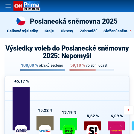
Poslanecká sněmovna 2025
Celkové výsledky
Kraje
Okresy
Zahraničí
Složení sněmovn
Výsledky voleb do Poslanecké sněmovny
2025: Nepomyšl
100,00
%
59,10
%
okrsků sečteno
volební účast
45,17 %
15,22 %
13,19 %
8,62 %
6,09 %