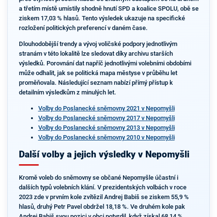
a třetím místě umístily shodně hnutí SPD a koalice SPOLU, obě se
ziskem 17,03 % hlasů. Tento výsledek ukazuje na specifické
rozložení politických preferencí v daném čase.
Dlouhodobější trendy a vývoj voličské podpory jednotlivým
stranám v této lokalitě lze sledovat díky archivu starších
výsledků. Porovnání dat napříč jednotlivými volebními obdobími
může odhalit, jak se politická mapa městyse v průběhu let
proměňovala. Následující seznam nabízí přímý přístup k
detailním výsledkům z minulých let.
Volby do Poslanecké sněmovny 2021 v Nepomyšli
Volby do Poslanecké sněmovny 2017 v Nepomyšli
Volby do Poslanecké sněmovny 2013 v Nepomyšli
Volby do Poslanecké sněmovny 2010 v Nepomyšli
Další volby a jejich výsledky v Nepomyšli
Kromě voleb do sněmovny se občané Nepomyšle účastní i
dalších typů volebních klání. V prezidentských volbách v roce
2023 zde v prvním kole zvítězil Andrej Babiš se ziskem 55,9 %
hlasů, druhý Petr Pavel obdržel 18,18 %. Ve druhém kole pak
Andrej Babiš svou pozici v obci potvrdil, když získal 68,14 %