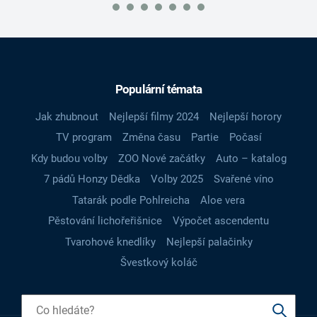
Populární témata
Jak zhubnout
Nejlepší filmy 2024
Nejlepší horory
TV program
Změna času
Partie
Počasí
Kdy budou volby
ZOO Nové začátky
Auto – katalog
7 pádů Honzy Dědka
Volby 2025
Svařené víno
Tatarák podle Pohlreicha
Aloe vera
Pěstování lichořeřišnice
Výpočet ascendentu
Tvarohové knedlíky
Nejlepší palačinky
Švestkový koláč