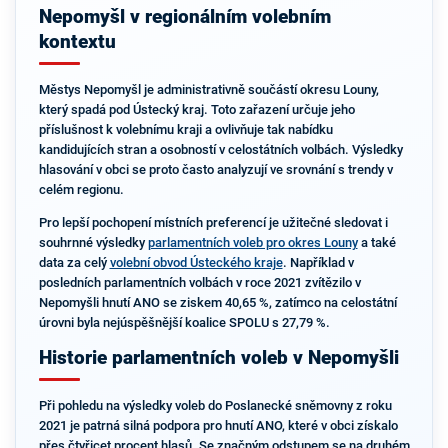
Nepomyšl v regionálním volebním
kontextu
Městys Nepomyšl je administrativně součástí okresu Louny,
který spadá pod Ústecký kraj. Toto zařazení určuje jeho
příslušnost k volebnímu kraji a ovlivňuje tak nabídku
kandidujících stran a osobností v celostátních volbách. Výsledky
hlasování v obci se proto často analyzují ve srovnání s trendy v
celém regionu.
Pro lepší pochopení místních preferencí je užitečné sledovat i
souhrnné výsledky
parlamentních voleb pro okres Louny
a také
data za celý
volební obvod Ústeckého kraje
. Například v
posledních parlamentních volbách v roce 2021 zvítězilo v
Nepomyšli hnutí ANO se ziskem 40,65 %, zatímco na celostátní
úrovni byla nejúspěšnější koalice SPOLU s 27,79 %.
Historie parlamentních voleb v Nepomyšli
Při pohledu na výsledky voleb do Poslanecké sněmovny z roku
2021 je patrná silná podpora pro hnutí ANO, které v obci získalo
přes čtyřicet procent hlasů. Se značným odstupem se na druhém