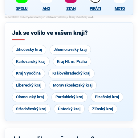
SPOLU
ANO
STAN
PIRÁTI
MOTO
Jak se volilo ve vašem kraji?
Jihočeský kraj
Jihomoravský kraj
Karlovarský kraj
Kraj Hl. m. Praha
Kraj Vysočina
Královéhradecký kraj
Liberecký kraj
Moravskoslezský kraj
Olomoucký kraj
Pardubický kraj
Plzeňský kraj
Středočeský kraj
Ústecký kraj
Zlínský kraj