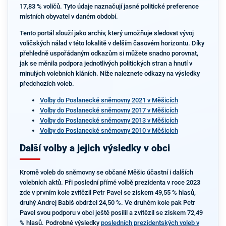
17,83 % voličů. Tyto údaje naznačují jasné politické preference
místních obyvatel v daném období.
Tento portál slouží jako archiv, který umožňuje sledovat vývoj
voličských nálad v této lokalitě v delším časovém horizontu. Díky
přehledně uspořádaným odkazům si můžete snadno porovnat,
jak se měnila podpora jednotlivých politických stran a hnutí v
minulých volebních kláních. Níže naleznete odkazy na výsledky
předchozích voleb.
Volby do Poslanecké sněmovny 2021 v Měšicích
Volby do Poslanecké sněmovny 2017 v Měšicích
Volby do Poslanecké sněmovny 2013 v Měšicích
Volby do Poslanecké sněmovny 2010 v Měšicích
Další volby a jejich výsledky v obci
Kromě voleb do sněmovny se občané Měšic účastní i dalších
volebních aktů. Při poslední přímé volbě prezidenta v roce 2023
zde v prvním kole zvítězil Petr Pavel se ziskem 49,55 % hlasů,
druhý Andrej Babiš obdržel 24,50 %. Ve druhém kole pak Petr
Pavel svou podporu v obci ještě posílil a zvítězil se ziskem 72,49
% hlasů. Podrobné výsledky
posledních prezidentských voleb v