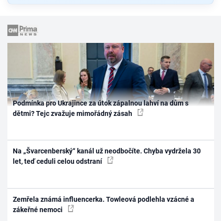
Podmínka pro Ukrajince za útok zápalnou lahví na dům s
dětmi? Tejc zvažuje mimořádný zásah
Na „Švarcenberský“ kanál už neodbočíte. Chyba vydržela 30
let, teď ceduli celou odstraní
Zemřela známá influencerka. Towleová podlehla vzácné a
zákeřné nemoci