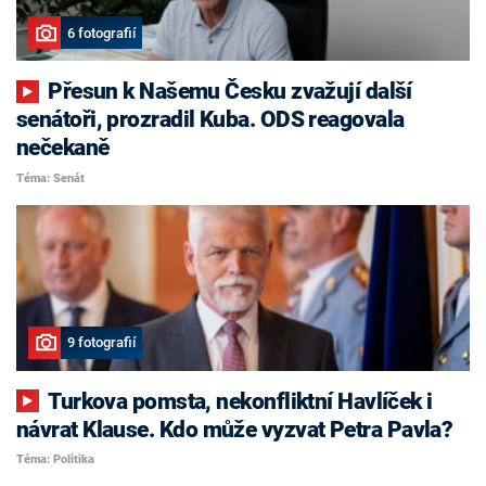
6 fotografií
Přesun k Našemu Česku zvažují další
senátoři, prozradil Kuba. ODS reagovala
nečekaně
Téma: Senát
9 fotografií
Turkova pomsta, nekonfliktní Havlíček i
návrat Klause. Kdo může vyzvat Petra Pavla?
Téma: Politika