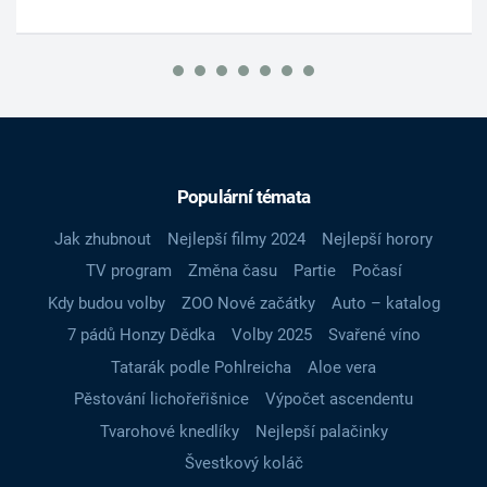
Populární témata
Jak zhubnout
Nejlepší filmy 2024
Nejlepší horory
TV program
Změna času
Partie
Počasí
Kdy budou volby
ZOO Nové začátky
Auto – katalog
7 pádů Honzy Dědka
Volby 2025
Svařené víno
Tatarák podle Pohlreicha
Aloe vera
Pěstování lichořeřišnice
Výpočet ascendentu
Tvarohové knedlíky
Nejlepší palačinky
Švestkový koláč