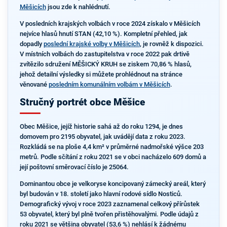
Měšicích
jsou zde k nahlédnutí.
V posledních krajských volbách v roce 2024 získalo v Měšicích
nejvíce hlasů hnutí STAN (42,10 %). Kompletní přehled, jak
dopadly
poslední krajské volby v Měšicích
, je rovněž k dispozici.
V místních volbách do zastupitelstva v roce 2022 pak drtivě
zvítězilo sdružení MĚŠICKÝ KRUH se ziskem 70,86 % hlasů,
jehož detailní výsledky si můžete prohlédnout na stránce
věnované
posledním komunálním volbám v Měšicích
.
Stručný portrét obce Měšice
Obec Měšice, jejíž historie sahá až do roku 1294, je dnes
domovem pro 2195 obyvatel, jak uvádějí data z roku 2023.
Rozkládá se na ploše 4,4 km² v průměrné nadmořské výšce 203
metrů. Podle sčítání z roku 2021 se v obci nacházelo 609 domů a
její poštovní směrovací číslo je 25064.
Dominantou obce je velkoryse koncipovaný zámecký areál, který
byl budován v 18. století jako hlavní rodové sídlo Nosticů.
Demografický vývoj v roce 2023 zaznamenal celkový přírůstek
53 obyvatel, který byl plně tvořen přistěhovalými. Podle údajů z
roku 2021 se většina obyvatel (53,6 %) nehlásí k žádnému