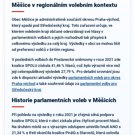
Měšice v regionálním volebním kontextu
Obec Měšice je administrativně součástí okresu Praha-východ,
který spadá pod Středočeský kraj. Toto zařazení určuje, ve
kterém volebním kraji občané odevzdávají své hlasy v
parlamentních volbách a jejich rozhodnutí tak přispívá k
celkovému výsledku za celý kraj. Výsledky v obci se mohou lišit
od preferencí voličů v širším regionu.
V posledních volbách do Poslanecké sněmovny v roce 2021 zde
koalice SPOLU získala 41,46 % hlasů, což bylo výrazně více než
její celorepublikový výsledek 27,79 %. Pro detailní srovnání jsou
zde k dispozici aktuální výsledky
parlamentních voleb pro okres
Praha-východ
a také souhrnné údaje za
parlamentní volby pro
Středočeský kraj
.
Historie parlamentních voleb v Měšicích
Při pohledu na výsledky z roku 2021 je zřejmá silná podpora
koalice SPOLU, která v obci získala přes čtyřicet procent hlasů.
Na druhém místě se s výrazným odstupem umístilo hnutí ANO s
21,34 % a třetí skončila koalice Pirátů a Starostů, která oslovila