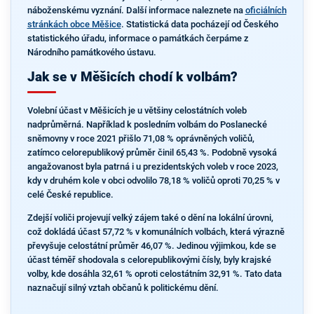
náboženskému vyznání. Další informace naleznete na
oficiálních
stránkách obce Měšice
. Statistická data pocházejí od Českého
statistického úřadu, informace o památkách čerpáme z
Národního památkového ústavu.
Jak se v Měšicích chodí k volbám?
Volební účast v Měšicích je u většiny celostátních voleb
nadprůměrná. Například k posledním volbám do Poslanecké
sněmovny v roce 2021 přišlo 71,08 % oprávněných voličů,
zatímco celorepublikový průměr činil 65,43 %. Podobně vysoká
angažovanost byla patrná i u prezidentských voleb v roce 2023,
kdy v druhém kole v obci odvolilo 78,18 % voličů oproti 70,25 % v
celé České republice.
Zdejší voliči projevují velký zájem také o dění na lokální úrovni,
což dokládá účast 57,72 % v komunálních volbách, která výrazně
převyšuje celostátní průměr 46,07 %. Jedinou výjimkou, kde se
účast téměř shodovala s celorepublikovými čísly, byly krajské
volby, kde dosáhla 32,61 % oproti celostátním 32,91 %. Tato data
naznačují silný vztah občanů k politickému dění.