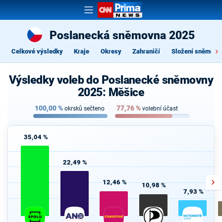
Poslanecká sněmovna 2025
Celkové výsledky
Kraje
Okresy
Zahraničí
Složení sněmovn
Výsledky voleb do Poslanecké sněmovny
2025: Měšice
100,00
%
77,76
%
okrsků sečteno
volební účast
35,04 %
22,49 %
12,46 %
10,98 %
7,93 %