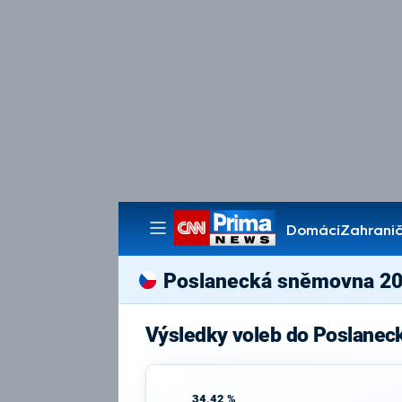
Domácí
Zahranič
Pořady
Poslanecká sněmovna 2
Výsledky voleb do Poslane
34,42 %