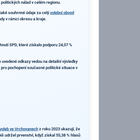
 politických nálad v celém regionu.
také souhrnné údaje za celý
volební obvod
dy v rámci okresu a kraje.
hnutí SPD, které získalo podporu 24,07 %
že uvedené odkazy vedou na detailní výsledky
 pro pochopení současné politické situace v
voleb ve Vrchovanech
z roku 2023 ukazují, že
iš udržel prvenství, když získal 55,38 % hlasů