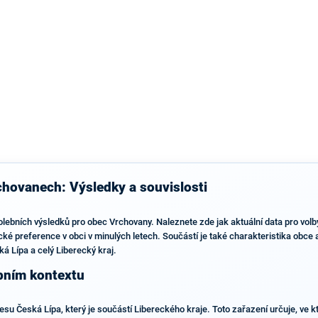
výsledky než ve zbytku republiky.
chovanech: Výsledky a souvislosti
olebních výsledků pro obec Vrchovany. Naleznete zde jak aktuální data pro vol
ické preference v obci v minulých letech. Součástí je také charakteristika obce 
á Lípa a celý Liberecký kraj.
bním kontextu
su Česká Lípa, který je součástí Libereckého kraje. Toto zařazení určuje, ve