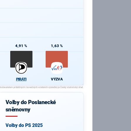
4,91 %
1,63 %
PIRÁTI
VÝZVA
Volby do Poslanecké
sněmovny
Volby do PS 2025