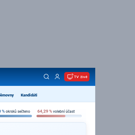
TV živě
němovny
Kandidáti
0
%
64,29
%
okrsků sečteno
volební účast