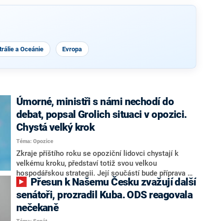
rálie a Oceánie
Evropa
Úmorné, ministři s námi nechodí do
debat, popsal Grolich situaci v opozici.
Chystá velký krok
Téma: Opozice
Zkraje příštího roku se opoziční lidovci chystají k
velkému kroku, představí totiž svou velkou
hospodářskou strategii. Její součástí bude příprava na
Přesun k Našemu Česku zvažují další
stárnutí populace, řekl ve středu na setkání s novináři
nový předseda lidovců Jan Grolich. Ten zároveň v
senátoři, prozradil Kuba. ODS reagovala
senátních volbách kandiduje ve Vyškově. Popsal i
nečekaně
aktivitu opozice, o níž vládní strany nebo političtí