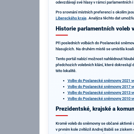
odevzdávají své hlasy v rámci parlamentních i 
Pro srovnání místních preferencí s okolím jsou
Libereckého kraje
. Analýza těchto dat umožňu
Historie parlamentních voleb
Při posledních volbách do Poslanecké sněmovny
hlasujících. Na druhém místě se umístila koal
Tento portál nabízí možnost nahlédnout hloubě
předchozích volebních klání, které dokreslují
této lokalitě.
Volby do Poslanecké sněmovny 2021 v
Volby do Poslanecké sněmovny 2017 v
Volby do Poslanecké sněmovny 2013 v
Volby do Poslanecké sněmovny 2010 v
Prezidentské, krajské a komu
Kromě voleb do sněmovny se občané aktivně úč
v prvním kole zvítězil Andrej Babiš se ziskem 