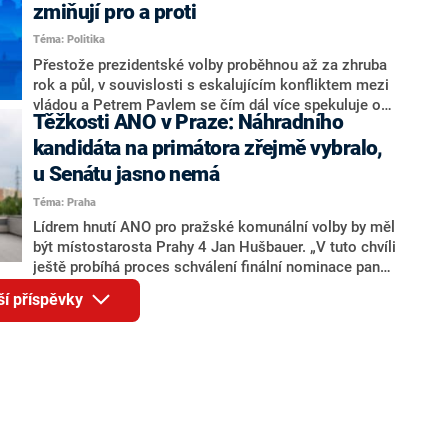
ohledně politického výkonu svého nástupce Jeronýma
zmiňují pro a proti
Tejce (za ANO) či vládní zmocněnkyně pro lidská
Téma: Politika
práva Taťány Malé (ANO). Označením „svoloč“ na
adresu vlády prý byla ještě hodná. Decroix se také
Přestože prezidentské volby proběhnou až za zhruba
vrátila k volební porážce koalice Spolu či promluvila o
rok a půl, v souvislosti s eskalujícím konfliktem mezi
hnutí Naše Česko Martina Kuby.
vládou a Petrem Pavlem se čím dál více spekuluje o
Těžkosti ANO v Praze: Náhradního
tom, koho by do bitvy o Hrad mohla vyslat současná
koalice. Někteří političtí komentátoři znovu vytahují
kandidáta na primátora zřejmě vybralo,
jméno premiéra Andreje Babiše (ANO). Jak moc je
u Senátu jasno nemá
pravděpodobné, že se v prezidentských volbách 2028
Téma: Praha
bude znovu opakovat souboj z roku 2023?
Lídrem hnutí ANO pro pražské komunální volby by měl
být místostarosta Prahy 4 Jan Hušbauer. „V tuto chvíli
ještě probíhá proces schválení finální nominace pana
Jana Hušbauera Výborem hnutí ANO,“ uvedl pro
ší příspěvky
redakci místopředseda pražského ANO Martin
Benkovič. O Hušbauerovi se spekulovalo jako o
náhradníkovi v čele pražské kandidátky poté, co
rezignoval po sérii nejasností v majetkových
přiznáních a pořizování bytů Ondřej Prokop. Zároveň
ale stále není jasné, kdo bude za ANO kandidovat ve
dvou ze tří pražských obvodů do horní komory
parlamentu. ANO má v Praze dlouhodobě horší