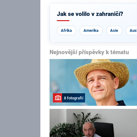
Jak se volilo v zahraničí?
Afrika
Amerika
Asie
Aust
Nejnovější příspěvky k tématu
8 fotografií