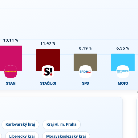
13,11 %
11,47 %
8,19 %
6,55 %
STAN
STAČILO!
SPD
MOTO
Karlovarský kraj
Kraj Hl. m. Praha
Liberecký kraj
Moravskoslezský kraj