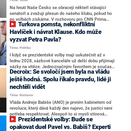
Téma: Senát
komentátoři mluví jako o slabé a v defenzivě. „Je to
úmorná práce upozorňovat na chyby vlády. Ministři s
Na hnutí Naše Česko se obracejí někteří stávající
námi navíc nechodí do debat. Chceme ale ukazovat
senátoři a zvažují přesun do našeho klubu, pokud ho
svoje témata,“ odpověděl Grolich na dotaz CNN Prima
po volbách získáme. V rozhovoru pro CNN Prima
Turkova pomsta, nekonfliktní
NEWS.
NEWS to řekl zakladatel hnutí a jihočeský hejtman
Martin Kuba. Konkrétní nebyl, ale získat by takto mohl
Havlíček i návrat Klause. Kdo může
například senátora Zdeňka Hrabu, který je dnes
vyzvat Petra Pavla?
součástí klubu ODS a TOP 09. Hraba to na dotaz
Téma: Politika
redakce nevyloučil. Předseda klubu senátorů ODS
Zdeněk Nytra redakci řekl, že počítá s odchodem
I když se prezidentské volby mají uskutečnit až v
některých senátorů z klubu a že Naše Česko není
lednu 2028, sázkové kanceláře už delší dobu přijímají
nepřítel, ale soupeř.
sázky na vítěze. Jednoznačným favoritem je současná
Decroix: Se svoločí jsem byla na vládu
hlava státu Petr Pavel. Daleko za ním pak bookmakeři
zmiňují dva výrazné politiky ANO, tedy premiéra
ještě hodná. Spolu říkalo pravdu, lidé ji
Andreje Babiše a ministra průmyslu Karla Havlíčka.
nechtěli vidět
Oblíbeným tipem samotných sázkařů je poslanec za
Téma: Rozhovor
Motoristy Filip Turek. Politolog Jan Kubáček nicméně
o případné kandidatuře kohokoliv ze zmíněné trojice
Vláda Andreje Babiše (ANO) je prvním kabinetem od
značně pochybuje. Podle něj současná koalice dosud
revoluce, který dává každý den najevo, že justici není
nemá osobu, která by Pavlovi mohla konkurovat.
potřeba respektovat. Alespoň to si myslí stínová
Prezidentské volby: Bude se
ministryně spravedlnosti ODS Eva Decroix. V
rozhovoru pro CNN Prima NEWS si nebrala servítky
opakovat duel Pavel vs. Babiš? Experti