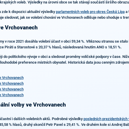
krajských voleb. Výsledky na úrovni obce se tak stávají součástí širšího obrazu
 zde k dispozici aktuální výsledky
parlamentních voleb pro okres Česká Lípa
a 
je sledovat, jak se volební chování ve Vrchovanech odlišuje nebo shoduje s tren
 ve Vrchovanech
 v roce 2021 dosáhla volební účast v obci 59,34 %. Vítěznou stranou se stalo 
ice Piráti a Starostové s 20,37 % hlasů, následovaná hnutím ANO s 18,51 %.
ji do politického vývoje v obci a sledovat proměny voličské podpory v čase. Ní
 dlouhodobé preference místních obyvatel. Historická data jsou cenným zdrojem
e Vrchovanech
e Vrchovanech
e Vrchovanech
e Vrchovanech
nální volby ve Vrchovanech
astní i dalších volebních aktů. Podrobné výsledky
posledních prezidentských 
45,58 % hlasů, druhý skončil Petr Pavel s 29,41 %. Ve druhém kole si Andrej Bab