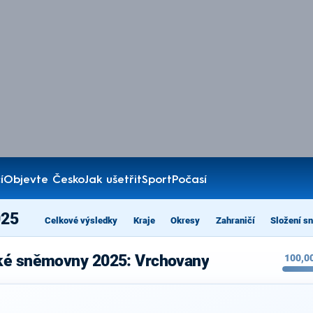
í
Objevte Česko
Jak ušetřit
Sport
Počasí
025
Celkové výsledky
Kraje
Okresy
Zahraničí
Složení s
cké sněmovny 2025: Vrchovany
100,0