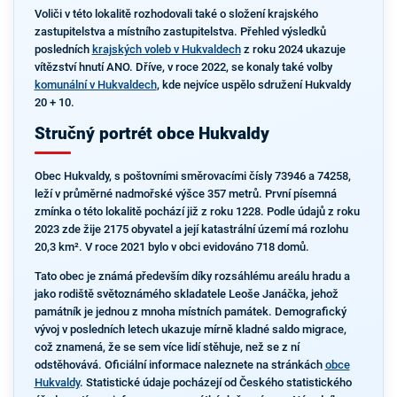
Voliči v této lokalitě rozhodovali také o složení krajského
zastupitelstva a místního zastupitelstva. Přehled výsledků
posledních
krajských voleb v Hukvaldech
z roku 2024 ukazuje
vítězství hnutí ANO. Dříve, v roce 2022, se konaly také volby
komunální v Hukvaldech
, kde nejvíce uspělo sdružení Hukvaldy
20 + 10.
Stručný portrét obce Hukvaldy
Obec Hukvaldy, s poštovními směrovacími čísly 73946 a 74258,
leží v průměrné nadmořské výšce 357 metrů. První písemná
zmínka o této lokalitě pochází již z roku 1228. Podle údajů z roku
2023 zde žije 2175 obyvatel a její katastrální území má rozlohu
20,3 km². V roce 2021 bylo v obci evidováno 718 domů.
Tato obec je známá především díky rozsáhlému areálu hradu a
jako rodiště světoznámého skladatele Leoše Janáčka, jehož
památník je jednou z mnoha místních památek. Demografický
vývoj v posledních letech ukazuje mírně kladné saldo migrace,
což znamená, že se sem více lidí stěhuje, než se z ní
odstěhovává. Oficiální informace naleznete na stránkách
obce
Hukvaldy
. Statistické údaje pocházejí od Českého statistického