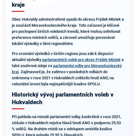
kraje
Obec Hukvaldy administrativně spadá do okresu Frýdek-Místek a
je součástí Moravskoslezského kraje. Toto zařazení je klíčové
pro pochopení širších volebních trendů, které mohou ovlivňovat
preference místních voličů, a zároveň umožňuje porovnávat
lokální výsledky s těmi regionálními.
Pro srovnání výsledků v širším regionu jsou zde k dispozici
aktuální výsledky
parlamentních voleb pro okres Frýdek-Místek
a
také souhrnné údaje za
parlamentní volby pro Moravskoslezský
kraj
. Zajímavostí je, že zatímco v posledních volbách do
sněmovny v roce 2021 v Hukvaldech zvítězilo hnutí ANO, na
celostátní úrovni byla nejúspěšnější koalice SPOLU.
Historický vývoj parlamentních voleb v
Hukvaldech
Při pohledu na minulé parlamentní volby, konkrétně v roce 2021,
získalo v Hukvaldech nejvíce hlasů hnutí ANO s podporou 29,53
% voličů. Na druhém místě se s odstupem umístila koalice
SPOLU, která oslovila 25,95 % hlasujících.