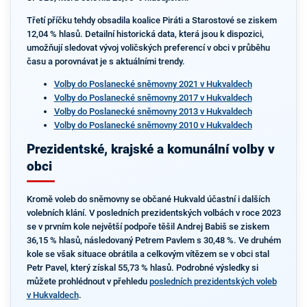
Třetí příčku tehdy obsadila koalice Piráti a Starostové se ziskem
12,04 % hlasů. Detailní historická data, která jsou k dispozici,
umožňují sledovat vývoj voličských preferencí v obci v průběhu
času a porovnávat je s aktuálními trendy.
Volby do Poslanecké sněmovny 2021 v Hukvaldech
Volby do Poslanecké sněmovny 2017 v Hukvaldech
Volby do Poslanecké sněmovny 2013 v Hukvaldech
Volby do Poslanecké sněmovny 2010 v Hukvaldech
Prezidentské, krajské a komunální volby v
obci
Kromě voleb do sněmovny se občané Hukvald účastní i dalších
volebních klání. V posledních prezidentských volbách v roce 2023
se v prvním kole největší podpoře těšil Andrej Babiš se ziskem
36,15 % hlasů, následovaný Petrem Pavlem s 30,48 %. Ve druhém
kole se však situace obrátila a celkovým vítězem se v obci stal
Petr Pavel, který získal 55,73 % hlasů. Podrobné výsledky si
můžete prohlédnout v přehledu
posledních prezidentských voleb
v Hukvaldech
.