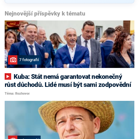
Nejnovější příspěvky k tématu
7 fotografií
Kuba: Stát nemá garantovat nekonečný
růst důchodů. Lidé musí být sami zodpovědní
Téma: Rozhovor