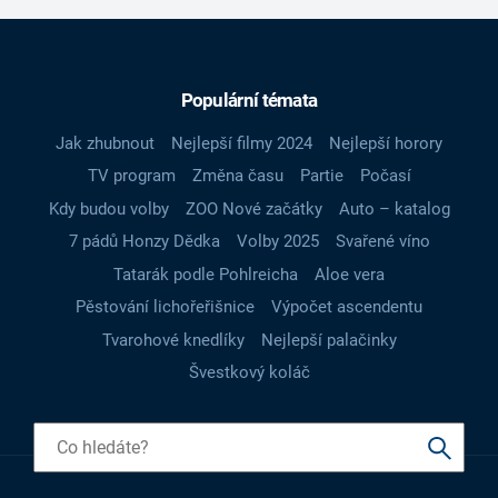
Populární témata
Jak zhubnout
Nejlepší filmy 2024
Nejlepší horory
TV program
Změna času
Partie
Počasí
Kdy budou volby
ZOO Nové začátky
Auto – katalog
7 pádů Honzy Dědka
Volby 2025
Svařené víno
Tatarák podle Pohlreicha
Aloe vera
Pěstování lichořeřišnice
Výpočet ascendentu
Tvarohové knedlíky
Nejlepší palačinky
Švestkový koláč