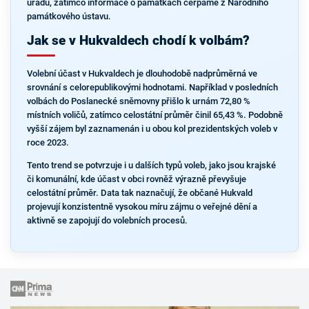
úřadu, zatímco informace o památkách čerpáme z Národního
památkového ústavu.
Jak se v Hukvaldech chodí k volbám?
Volební účast v Hukvaldech je dlouhodobě nadprůměrná ve
srovnání s celorepublikovými hodnotami. Například v posledních
volbách do Poslanecké sněmovny přišlo k urnám 72,80 %
místních voličů, zatímco celostátní průměr činil 65,43 %. Podobně
vyšší zájem byl zaznamenán i u obou kol prezidentských voleb v
roce 2023.
Tento trend se potvrzuje i u dalších typů voleb, jako jsou krajské
či komunální, kde účast v obci rovněž výrazně převyšuje
celostátní průměr. Data tak naznačují, že občané Hukvald
projevují konzistentně vysokou míru zájmu o veřejné dění a
aktivně se zapojují do volebních procesů.