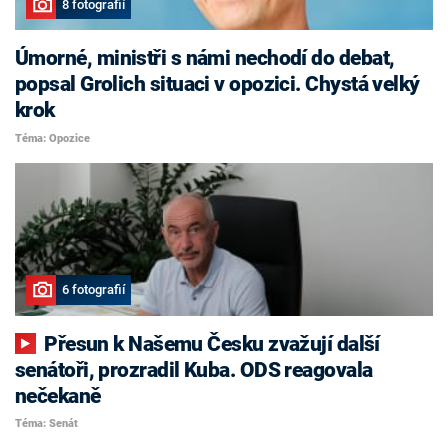
8 fotografií
Úmorné, ministři s námi nechodí do debat,
popsal Grolich situaci v opozici. Chystá velký
krok
Téma: Opozice
6 fotografií
Přesun k Našemu Česku zvažují další
senátoři, prozradil Kuba. ODS reagovala
nečekaně
Téma: Senát