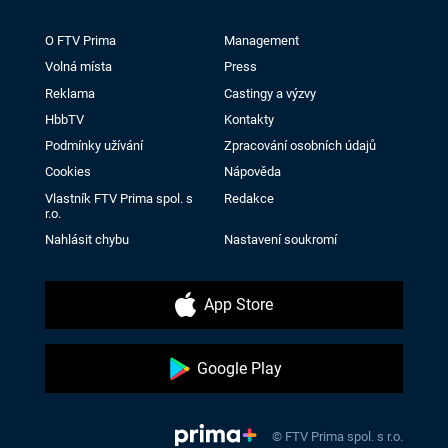
O FTV Prima
Management
Volná místa
Press
Reklama
Castingy a výzvy
HbbTV
Kontakty
Podmínky užívání
Zpracování osobních údajů
Cookies
Nápověda
Vlastník FTV Prima spol. s
Redakce
r.o.
Nahlásit chybu
Nastavení soukromí
App Store
Google Play
© FTV Prima spol. s r.o.