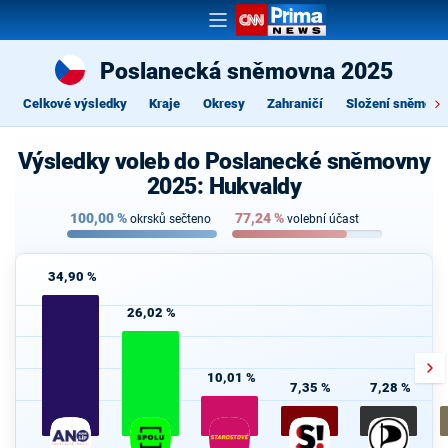
Poslanecká sněmovna 2025
Celkové výsledky
Kraje
Okresy
Zahraničí
Složení sněmovn
Výsledky voleb do Poslanecké sněmovny
2025: Hukvaldy
100,00
%
77,24
%
okrsků sečteno
volební účast
34,90 %
26,02 %
10,01 %
7,35 %
7,28 %