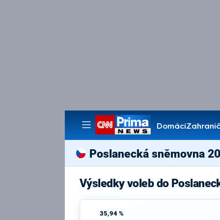
Domácí
Zahranič
Pořady
Poslanecká sněmovna 2
Výsledky voleb do Poslanec
35,94 %