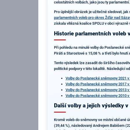
celostátních volbách, jako jsou ty parlamentní
Pro úplnější obrázek je užitečné sledovat, jak
parlamentních voleb pro okres Žďár nad Sáza
získala vítězná koalice SPOLU v obci výrazně 
Historie parlamentních voleb 
Při pohledu na minulé volby do Poslanecké sn
Piráti a Starostové s 15,08 % a třetí bylo hnu
Tento výsledek lze zasadit do širšího časovéh
politické podpory v této lokalitě. Následující 
Volby do Poslanecké sněmovny 2021 v 
Volby do Poslanecké sněmovny 2017 v 
Volby do Poslanecké sněmovny 2013 v 
Volby do Poslanecké sněmovny 2010 v 
Další volby a jejich výsledky v
Kromě voleb do sněmovny se místní občané účas
(39,44 %), následovaný Andrejem Babišem (22,0