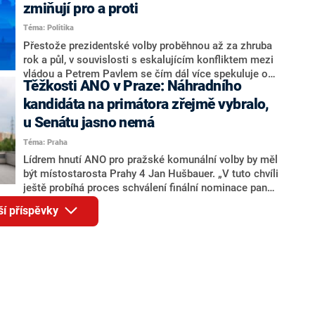
ohledně politického výkonu svého nástupce Jeronýma
zmiňují pro a proti
Tejce (za ANO) či vládní zmocněnkyně pro lidská
Téma: Politika
práva Taťány Malé (ANO). Označením „svoloč“ na
adresu vlády prý byla ještě hodná. Decroix se také
Přestože prezidentské volby proběhnou až za zhruba
vrátila k volební porážce koalice Spolu či promluvila o
rok a půl, v souvislosti s eskalujícím konfliktem mezi
hnutí Naše Česko Martina Kuby.
vládou a Petrem Pavlem se čím dál více spekuluje o
Těžkosti ANO v Praze: Náhradního
tom, koho by do bitvy o Hrad mohla vyslat současná
koalice. Někteří političtí komentátoři znovu vytahují
kandidáta na primátora zřejmě vybralo,
jméno premiéra Andreje Babiše (ANO). Jak moc je
u Senátu jasno nemá
pravděpodobné, že se v prezidentských volbách 2028
Téma: Praha
bude znovu opakovat souboj z roku 2023?
Lídrem hnutí ANO pro pražské komunální volby by měl
být místostarosta Prahy 4 Jan Hušbauer. „V tuto chvíli
ještě probíhá proces schválení finální nominace pana
Jana Hušbauera Výborem hnutí ANO,“ uvedl pro
ší příspěvky
redakci místopředseda pražského ANO Martin
Benkovič. O Hušbauerovi se spekulovalo jako o
náhradníkovi v čele pražské kandidátky poté, co
rezignoval po sérii nejasností v majetkových
přiznáních a pořizování bytů Ondřej Prokop. Zároveň
ale stále není jasné, kdo bude za ANO kandidovat ve
dvou ze tří pražských obvodů do horní komory
parlamentu. ANO má v Praze dlouhodobě horší