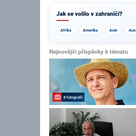
Jak se volilo v zahraničí?
Afrika
Amerika
Asie
Aust
Nejnovější příspěvky k tématu
8 fotografií