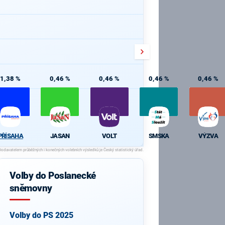
1,38 %
0,46 %
0,46 %
0,46 %
0,46 %
PŘÍSAHA
JASAN
VOLT
SMSKA
VÝZVA
Volby do Poslanecké
sněmovny
Volby do PS 2025