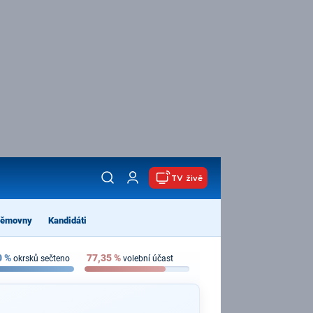
TV živě
němovny
Kandidáti
0
%
77,35
%
okrsků sečteno
volební účast