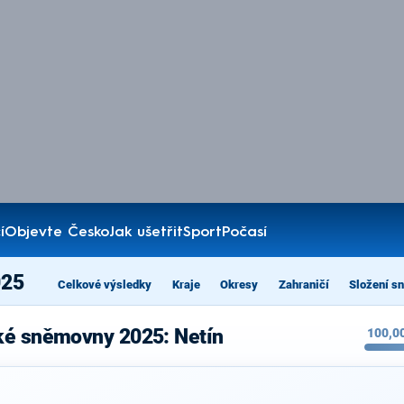
í
Objevte Česko
Jak ušetřit
Sport
Počasí
025
Celkové výsledky
Kraje
Okresy
Zahraničí
Složení s
ké sněmovny 2025: Netín
100,0