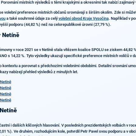
. Porovnání místních výsledků s těmi krajskými a okresními tak nabízí zajímavý v
 se volební preference místních občanů srovnávají s širším okolím. Zde si může
vou
a také souhrnné údaje za celý
volební obvod Kraje Vysočina
. Například v p
vyšší podporu (44,82 %) než na celorepublikové úrovni (27,79 %).
v Netíně
ěmovny v roce 2021 se v Netíně stala vítězem koalice SPOLU se ziskem 44,82 %
tí ANO s 14,22 %. Tyto výsledky ukazují specifické preference místních voličů v
o kontextu a porovnat s předchozími volebními obdobími. Detailní srovnání umož
odkazy nabízejí přehled výsledků z minulých let.
Netíně
Netíně
Netíně
Netíně
 Netíně
tní i dalších klíčových hlasování. V posledních prezidentských volbách v roce 
1 %). Ve druhém, rozhodujícím kole, potvrdil Petr Pavel svou podporu a v obci