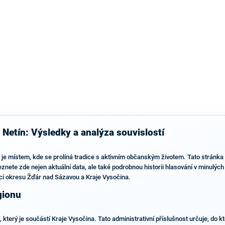
výsledky než ve zbytku republiky.
 Netín: Výsledky a analýza souvislostí
6, je místem, kde se prolíná tradice s aktivním občanským životem. Tato stránk
ete zde nejen aktuální data, ale také podrobnou historii hlasování v minulých 
rámci okresu Žďár nad Sázavou a Kraje Vysočina.
gionu
, který je součástí Kraje Vysočina. Tato administrativní příslušnost určuje, do 