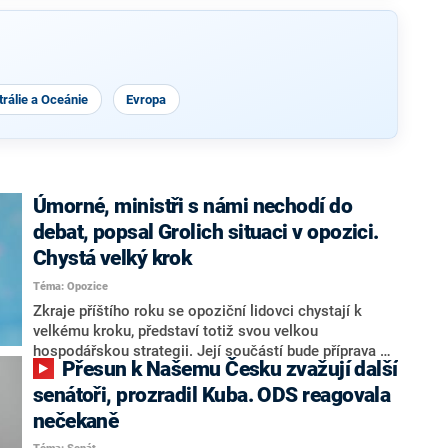
rálie a Oceánie
Evropa
Úmorné, ministři s námi nechodí do
debat, popsal Grolich situaci v opozici.
Chystá velký krok
Téma: Opozice
Zkraje příštího roku se opoziční lidovci chystají k
velkému kroku, představí totiž svou velkou
hospodářskou strategii. Její součástí bude příprava na
Přesun k Našemu Česku zvažují další
stárnutí populace, řekl ve středu na setkání s novináři
nový předseda lidovců Jan Grolich. Ten zároveň v
senátoři, prozradil Kuba. ODS reagovala
senátních volbách kandiduje ve Vyškově. Popsal i
nečekaně
aktivitu opozice, o níž vládní strany nebo političtí