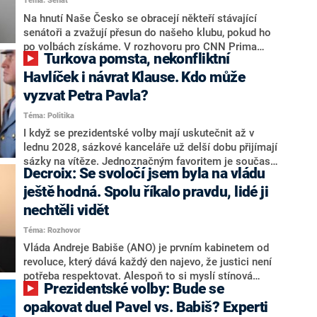
Téma: Senát
komentátoři mluví jako o slabé a v defenzivě. „Je to
úmorná práce upozorňovat na chyby vlády. Ministři s
Na hnutí Naše Česko se obracejí někteří stávající
námi navíc nechodí do debat. Chceme ale ukazovat
senátoři a zvažují přesun do našeho klubu, pokud ho
svoje témata,“ odpověděl Grolich na dotaz CNN Prima
po volbách získáme. V rozhovoru pro CNN Prima
Turkova pomsta, nekonfliktní
NEWS.
NEWS to řekl zakladatel hnutí a jihočeský hejtman
Martin Kuba. Konkrétní nebyl, ale získat by takto mohl
Havlíček i návrat Klause. Kdo může
například senátora Zdeňka Hrabu, který je dnes
vyzvat Petra Pavla?
součástí klubu ODS a TOP 09. Hraba to na dotaz
Téma: Politika
redakce nevyloučil. Předseda klubu senátorů ODS
Zdeněk Nytra redakci řekl, že počítá s odchodem
I když se prezidentské volby mají uskutečnit až v
některých senátorů z klubu a že Naše Česko není
lednu 2028, sázkové kanceláře už delší dobu přijímají
nepřítel, ale soupeř.
sázky na vítěze. Jednoznačným favoritem je současná
Decroix: Se svoločí jsem byla na vládu
hlava státu Petr Pavel. Daleko za ním pak bookmakeři
zmiňují dva výrazné politiky ANO, tedy premiéra
ještě hodná. Spolu říkalo pravdu, lidé ji
Andreje Babiše a ministra průmyslu Karla Havlíčka.
nechtěli vidět
Oblíbeným tipem samotných sázkařů je poslanec za
Téma: Rozhovor
Motoristy Filip Turek. Politolog Jan Kubáček nicméně
o případné kandidatuře kohokoliv ze zmíněné trojice
Vláda Andreje Babiše (ANO) je prvním kabinetem od
značně pochybuje. Podle něj současná koalice dosud
revoluce, který dává každý den najevo, že justici není
nemá osobu, která by Pavlovi mohla konkurovat.
potřeba respektovat. Alespoň to si myslí stínová
Prezidentské volby: Bude se
ministryně spravedlnosti ODS Eva Decroix. V
rozhovoru pro CNN Prima NEWS si nebrala servítky
opakovat duel Pavel vs. Babiš? Experti