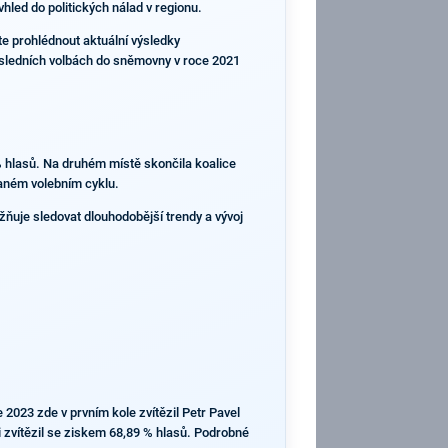
hled do politických nálad v regionu.
te prohlédnout aktuální výsledky
osledních volbách do sněmovny v roce 2021
 hlasů. Na druhém místě skončila koalice
 daném volebním cyklu.
ňuje sledovat dlouhodobější trendy a vývoj
2023 zde v prvním kole zvítězil Petr Pavel
 zvítězil se ziskem 68,89 % hlasů. Podrobné