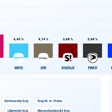
%
6,45 %
4,14 %
3,68 %
3,68 %
MOTO
SPD
STAČILO!
PIRÁTI
Karlovarský kraj
Kraj Hl. m. Praha
Liberecký kraj
Moravskoslezský kraj