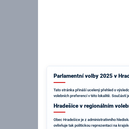
Parlamentní volby 2025 v Hrade
Tato stránka přináší ucelený přehled o výsled
volebních preferencí v této lokalitě. Součástí
Hradešice v regionálním vole
Obec Hradešice je z administrativního hlediska
ovlivňuje tak politickou reprezentaci na krajs