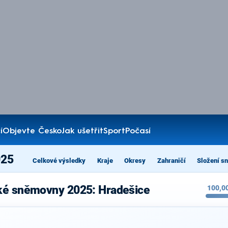
í
Objevte Česko
Jak ušetřit
Sport
Počasí
025
Celkové výsledky
Kraje
Okresy
Zahraničí
Složení s
ké sněmovny 2025: Hradešice
100,0