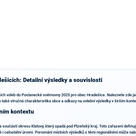
šicích: Detailní výsledky a souvislosti
cích voleb do Poslanecké sněmovny 2025 pro obec Hradešice. Naleznete zde jak a
 je také stručná charakteristika obce a odkazy na volební výsledky v širším kon
bním kontextu
 součástí okresu Klatovy, který spadá pod Plzeňský kraj. Toto zařazení definuj
ké i celostátní úrovni. Porovnání místních výsledků s těmi regionálními může na