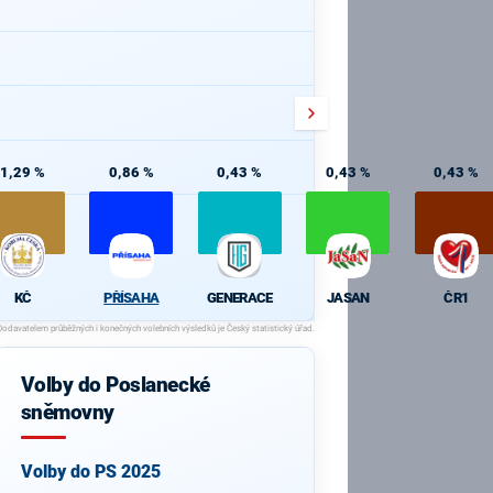
1,29 %
0,86 %
0,43 %
0,43 %
0,43 %
KČ
PŘÍSAHA
GENERACE
JASAN
ČR1
Volby do Poslanecké
sněmovny
Volby do PS 2025