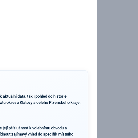
ktuální data, tak i pohled do historie
textu okresu Klatovy a celého Plzeňského kraje.
e její příslušnost k volebnímu obvodu a
bídnout zajímavý vhled do specifik místního