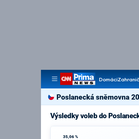
Domácí
Zahranič
Pořady
Poslanecká sněmovna 2
Výsledky voleb do Poslanec
35,06 %