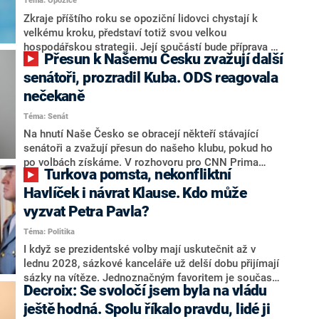
Téma: Opozice
střetem zájmů omezoval čerpání financí a rozvoj,
dodal. Řešení u Andreje Babiše ale hodnotit nechtěl.
Zkraje příštího roku se opoziční lidovci chystají k
velkému kroku, představí totiž svou velkou
hospodářskou strategii. Její součástí bude příprava na
Přesun k Našemu Česku zvažují další
stárnutí populace, řekl ve středu na setkání s novináři
nový předseda lidovců Jan Grolich. Ten zároveň v
senátoři, prozradil Kuba. ODS reagovala
senátních volbách kandiduje ve Vyškově. Popsal i
nečekaně
aktivitu opozice, o níž vládní strany nebo političtí
Téma: Senát
komentátoři mluví jako o slabé a v defenzivě. „Je to
úmorná práce upozorňovat na chyby vlády. Ministři s
Na hnutí Naše Česko se obracejí někteří stávající
námi navíc nechodí do debat. Chceme ale ukazovat
senátoři a zvažují přesun do našeho klubu, pokud ho
svoje témata,“ odpověděl Grolich na dotaz CNN Prima
po volbách získáme. V rozhovoru pro CNN Prima
Turkova pomsta, nekonfliktní
NEWS.
NEWS to řekl zakladatel hnutí a jihočeský hejtman
Martin Kuba. Konkrétní nebyl, ale získat by takto mohl
Havlíček i návrat Klause. Kdo může
například senátora Zdeňka Hrabu, který je dnes
vyzvat Petra Pavla?
součástí klubu ODS a TOP 09. Hraba to na dotaz
Téma: Politika
redakce nevyloučil. Předseda klubu senátorů ODS
Zdeněk Nytra redakci řekl, že počítá s odchodem
I když se prezidentské volby mají uskutečnit až v
některých senátorů z klubu a že Naše Česko není
lednu 2028, sázkové kanceláře už delší dobu přijímají
nepřítel, ale soupeř.
sázky na vítěze. Jednoznačným favoritem je současná
Decroix: Se svoločí jsem byla na vládu
hlava státu Petr Pavel. Daleko za ním pak bookmakeři
zmiňují dva výrazné politiky ANO, tedy premiéra
ještě hodná. Spolu říkalo pravdu, lidé ji