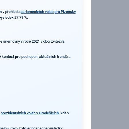
on v přehledu
parlamentních voleb pro Plzeňský
 výsledek 27,79 %.
ké sněmovny v roce 2021 v obci zvítězila
ný kontext pro pochopení aktuálních trendů a
 prezidentských voleb v Hradešicích
, kde v
nální úrovni byly jednoznačné výsledky