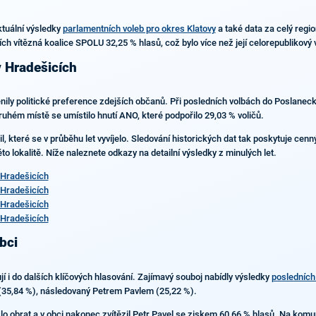
ktuální výsledky
parlamentních voleb pro okres Klatovy
a také data za celý regi
ích vítězná koalice SPOLU 32,25 % hlasů, což bylo více než její celorepublikový
v Hradešicích
ěnily politické preference zdejších občanů. Při posledních volbách do Poslanec
uhém místě se umístilo hnutí ANO, které podpořilo 29,03 % voličů.
l, které se v průběhu let vyvíjelo. Sledování historických dat tak poskytuje cen
 lokalitě. Níže naleznete odkazy na detailní výsledky z minulých let.
 Hradešicích
 Hradešicích
 Hradešicích
 Hradešicích
bci
 i do dalších klíčových hlasování. Zajímavý souboj nabídly výsledky
posledních
 (35,84 %), následovaný Petrem Pavlem (25,22 %).
lo obrat a v obci nakonec zvítězil Petr Pavel se ziskem 60,66 % hlasů. Na komu