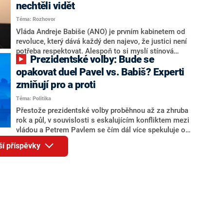
Andreje Babiše a ministra průmyslu Karla Havlíčka.
nechtěli vidět
Oblíbeným tipem samotných sázkařů je poslanec za
Téma: Rozhovor
Motoristy Filip Turek. Politolog Jan Kubáček nicméně
o případné kandidatuře kohokoliv ze zmíněné trojice
Vláda Andreje Babiše (ANO) je prvním kabinetem od
značně pochybuje. Podle něj současná koalice dosud
revoluce, který dává každý den najevo, že justici není
nemá osobu, která by Pavlovi mohla konkurovat.
potřeba respektovat. Alespoň to si myslí stínová
Prezidentské volby: Bude se
ministryně spravedlnosti ODS Eva Decroix. V
rozhovoru pro CNN Prima NEWS si nebrala servítky
opakovat duel Pavel vs. Babiš? Experti
ohledně politického výkonu svého nástupce Jeronýma
zmiňují pro a proti
Tejce (za ANO) či vládní zmocněnkyně pro lidská
Téma: Politika
práva Taťány Malé (ANO). Označením „svoloč“ na
adresu vlády prý byla ještě hodná. Decroix se také
Přestože prezidentské volby proběhnou až za zhruba
vrátila k volební porážce koalice Spolu či promluvila o
rok a půl, v souvislosti s eskalujícím konfliktem mezi
hnutí Naše Česko Martina Kuby.
vládou a Petrem Pavlem se čím dál více spekuluje o
tom, koho by do bitvy o Hrad mohla vyslat současná
ší příspěvky
koalice. Někteří političtí komentátoři znovu vytahují
jméno premiéra Andreje Babiše (ANO). Jak moc je
pravděpodobné, že se v prezidentských volbách 2028
bude znovu opakovat souboj z roku 2023?