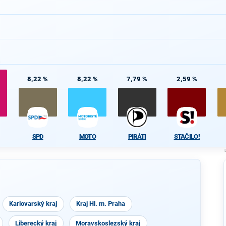
%
8,22 %
8,22 %
7,79 %
2,59 %
SPD
MOTO
PIRÁTI
STAČILO!
Karlovarský kraj
Kraj Hl. m. Praha
Liberecký kraj
Moravskoslezský kraj