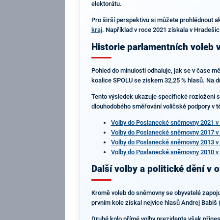
elektorátu.
Pro širší perspektivu si můžete prohlédnout a
kraj
. Například v roce 2021 získala v Hradešic
Historie parlamentních voleb 
Pohled do minulosti odhaluje, jak se v čase m
koalice SPOLU se ziskem 32,25 % hlasů. Na dr
Tento výsledek ukazuje specifické rozložení si
dlouhodobého směřování voličské podpory v této
Volby do Poslanecké sněmovny 2021 v
Volby do Poslanecké sněmovny 2017 v
Volby do Poslanecké sněmovny 2013 v
Volby do Poslanecké sněmovny 2010 v
Další volby a politické dění v o
Kromě voleb do sněmovny se obyvatelé zapojují
prvním kole získal nejvíce hlasů Andrej Babiš
Druhé kolo přímé volby prezidenta však přines