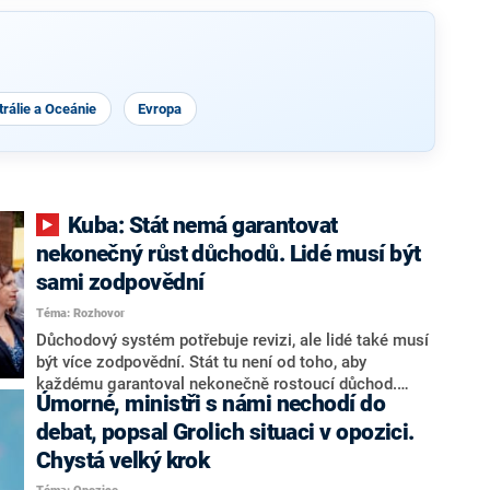
rálie a Oceánie
Evropa
Kuba: Stát nemá garantovat
nekonečný růst důchodů. Lidé musí být
sami zodpovědní
Téma: Rozhovor
Důchodový systém potřebuje revizi, ale lidé také musí
být více zodpovědní. Stát tu není od toho, aby
každému garantoval nekonečně rostoucí důchod.
Úmorné, ministři s námi nechodí do
Chybí tu nový systém a my ho představíme,řekl
hejtman Jihočeského kraje a předseda hnutí Naše
debat, popsal Grolich situaci v opozici.
Česko Martin Kuba v rozhovoru pro CNN Prima NEWS.
Chystá velký krok
V čele státu pak podle něj nemůže být člověk, který by