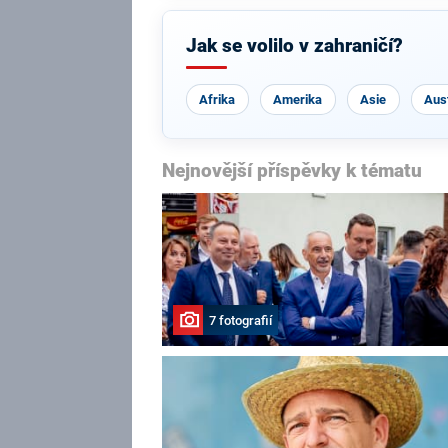
Jak se volilo v zahraničí?
Afrika
Amerika
Asie
Aust
Nejnovější příspěvky k tématu
7 fotografií