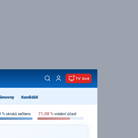
TV živě
němovny
Kandidáti
0
%
71,08
%
okrsků sečteno
volební účast