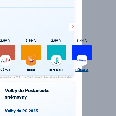
2,89 %
2,89 %
2,89 %
1,44 %
VÝZVA
ČSSD
GENERACE
PŘÍSAHA
Volby do Poslanecké
sněmovny
Volby do PS 2025