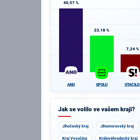
40,57 %
23,18 %
7,24 %
ANO
SPOLU
STAČILO
Jak se volilo ve vašem kraji?
Jihočeský kraj
Jihomoravský kraj
Kraj Vysočina
Královéhradecký kraj