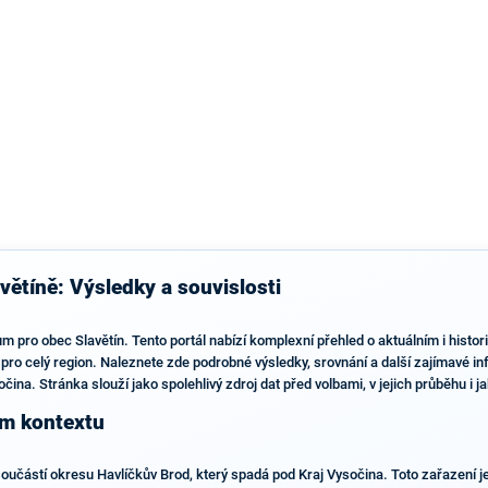
výsledky než ve zbytku republiky.
větíně: Výsledky a souvislosti
m pro obec Slavětín. Tento portál nabízí komplexní přehled o aktuálním i hist
i pro celý region. Naleznete zde podrobné výsledky, srovnání a další zajímavé
ina. Stránka slouží jako spolehlivý zdroj dat před volbami, v jejich průběhu i ja
ím kontextu
součástí okresu Havlíčkův Brod, který spadá pod Kraj Vysočina. Toto zařazení je