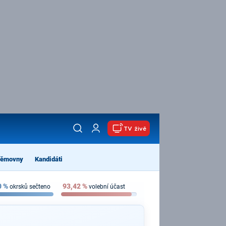
TV živě
němovny
Kandidáti
0
%
93,42
%
okrsků sečteno
volební účast