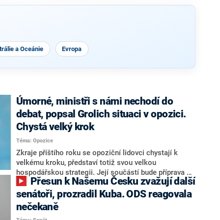
rálie a Oceánie
Evropa
Úmorné, ministři s námi nechodí do
debat, popsal Grolich situaci v opozici.
Chystá velký krok
Téma: Opozice
Zkraje příštího roku se opoziční lidovci chystají k
velkému kroku, představí totiž svou velkou
hospodářskou strategii. Její součástí bude příprava na
Přesun k Našemu Česku zvažují další
stárnutí populace, řekl ve středu na setkání s novináři
nový předseda lidovců Jan Grolich. Ten zároveň v
senátoři, prozradil Kuba. ODS reagovala
senátních volbách kandiduje ve Vyškově. Popsal i
nečekaně
aktivitu opozice, o níž vládní strany nebo političtí