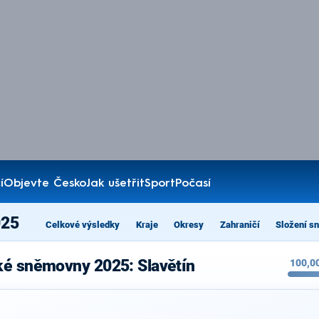
í
Objevte Česko
Jak ušetřit
Sport
Počasí
025
Celkové výsledky
Kraje
Okresy
Zahraničí
Složení s
ké sněmovny 2025: Slavětín
100,0