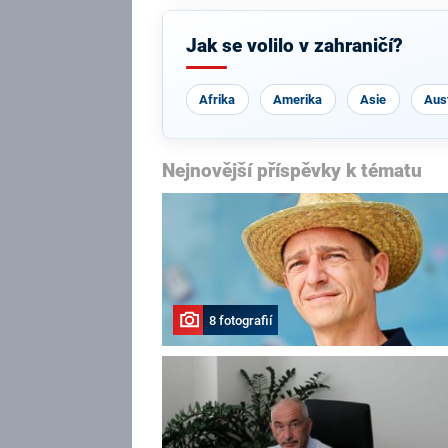
Jak se volilo v zahraničí?
Afrika
Amerika
Asie
Aust
Nejnovější příspěvky k tématu
8 fotografií