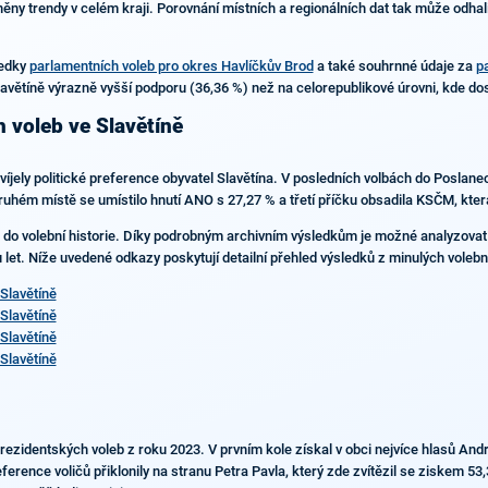
ivněny trendy v celém kraji. Porovnání místních a regionálních dat tak může odha
ledky
parlamentních voleb pro okres Havlíčkův Brod
a také souhrnné údaje za
p
avětíně výrazně vyšší podporu (36,36 %) než na celorepublikové úrovni, kde do
h voleb ve Slavětíně
vyvíjely politické preference obyvatel Slavětína. V posledních volbách do Poslan
hém místě se umístilo hnutí ANO s 27,27 % a třetí příčku obsadila KSČM, která 
 do volební historie. Díky podrobným archivním výsledkům je možné analyzova
hu let. Níže uvedené odkazy poskytují detailní přehled výsledků z minulých volebn
Slavětíně
Slavětíně
Slavětíně
Slavětíně
prezidentských voleb z roku 2023. V prvním kole získal v obci nejvíce hlasů An
rence voličů přiklonily na stranu Petra Pavla, který zde zvítězil se ziskem 53,