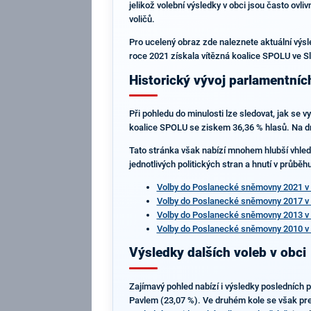
jelikož volební výsledky v obci jsou často ovl
voličů.
Pro ucelený obraz zde naleznete aktuální výs
roce 2021 získala vítězná koalice SPOLU ve Sl
Historický vývoj parlamentníc
Při pohledu do minulosti lze sledovat, jak se 
koalice SPOLU se ziskem 36,36 % hlasů. Na dru
Tato stránka však nabízí mnohem hlubší vhled
jednotlivých politických stran a hnutí v průbě
Volby do Poslanecké sněmovny 2021 v 
Volby do Poslanecké sněmovny 2017 v 
Volby do Poslanecké sněmovny 2013 v 
Volby do Poslanecké sněmovny 2010 v 
Výsledky dalších voleb v obci
Zajímavý pohled nabízí i výsledky posledních 
Pavlem (23,07 %). Ve druhém kole se však prefe