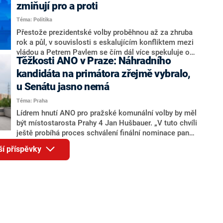
ohledně politického výkonu svého nástupce Jeronýma
zmiňují pro a proti
Tejce (za ANO) či vládní zmocněnkyně pro lidská
Téma: Politika
práva Taťány Malé (ANO). Označením „svoloč“ na
adresu vlády prý byla ještě hodná. Decroix se také
Přestože prezidentské volby proběhnou až za zhruba
vrátila k volební porážce koalice Spolu či promluvila o
rok a půl, v souvislosti s eskalujícím konfliktem mezi
hnutí Naše Česko Martina Kuby.
vládou a Petrem Pavlem se čím dál více spekuluje o
Těžkosti ANO v Praze: Náhradního
tom, koho by do bitvy o Hrad mohla vyslat současná
koalice. Někteří političtí komentátoři znovu vytahují
kandidáta na primátora zřejmě vybralo,
jméno premiéra Andreje Babiše (ANO). Jak moc je
u Senátu jasno nemá
pravděpodobné, že se v prezidentských volbách 2028
Téma: Praha
bude znovu opakovat souboj z roku 2023?
Lídrem hnutí ANO pro pražské komunální volby by měl
být místostarosta Prahy 4 Jan Hušbauer. „V tuto chvíli
ještě probíhá proces schválení finální nominace pana
Jana Hušbauera Výborem hnutí ANO,“ uvedl pro
ší příspěvky
redakci místopředseda pražského ANO Martin
Benkovič. O Hušbauerovi se spekulovalo jako o
náhradníkovi v čele pražské kandidátky poté, co
rezignoval po sérii nejasností v majetkových
přiznáních a pořizování bytů Ondřej Prokop. Zároveň
ale stále není jasné, kdo bude za ANO kandidovat ve
dvou ze tří pražských obvodů do horní komory
parlamentu. ANO má v Praze dlouhodobě horší