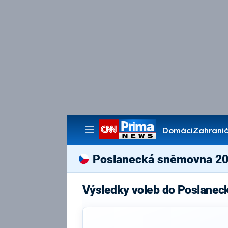
Domácí
Zahranič
Pořady
Poslanecká sněmovna 2
Výsledky voleb do Poslanec