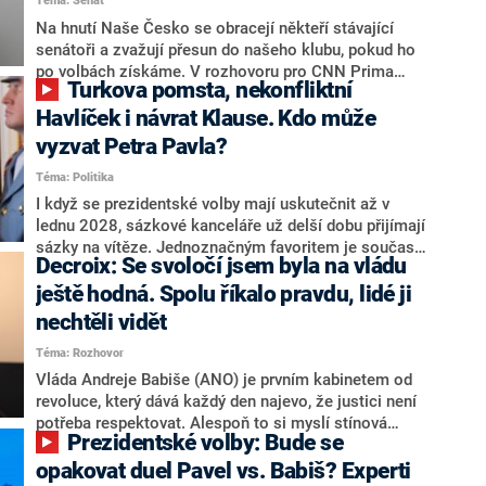
Téma: Senát
komentátoři mluví jako o slabé a v defenzivě. „Je to
úmorná práce upozorňovat na chyby vlády. Ministři s
Na hnutí Naše Česko se obracejí někteří stávající
námi navíc nechodí do debat. Chceme ale ukazovat
senátoři a zvažují přesun do našeho klubu, pokud ho
svoje témata,“ odpověděl Grolich na dotaz CNN Prima
po volbách získáme. V rozhovoru pro CNN Prima
Turkova pomsta, nekonfliktní
NEWS.
NEWS to řekl zakladatel hnutí a jihočeský hejtman
Martin Kuba. Konkrétní nebyl, ale získat by takto mohl
Havlíček i návrat Klause. Kdo může
například senátora Zdeňka Hrabu, který je dnes
vyzvat Petra Pavla?
součástí klubu ODS a TOP 09. Hraba to na dotaz
Téma: Politika
redakce nevyloučil. Předseda klubu senátorů ODS
Zdeněk Nytra redakci řekl, že počítá s odchodem
I když se prezidentské volby mají uskutečnit až v
některých senátorů z klubu a že Naše Česko není
lednu 2028, sázkové kanceláře už delší dobu přijímají
nepřítel, ale soupeř.
sázky na vítěze. Jednoznačným favoritem je současná
Decroix: Se svoločí jsem byla na vládu
hlava státu Petr Pavel. Daleko za ním pak bookmakeři
zmiňují dva výrazné politiky ANO, tedy premiéra
ještě hodná. Spolu říkalo pravdu, lidé ji
Andreje Babiše a ministra průmyslu Karla Havlíčka.
nechtěli vidět
Oblíbeným tipem samotných sázkařů je poslanec za
Téma: Rozhovor
Motoristy Filip Turek. Politolog Jan Kubáček nicméně
o případné kandidatuře kohokoliv ze zmíněné trojice
Vláda Andreje Babiše (ANO) je prvním kabinetem od
značně pochybuje. Podle něj současná koalice dosud
revoluce, který dává každý den najevo, že justici není
nemá osobu, která by Pavlovi mohla konkurovat.
potřeba respektovat. Alespoň to si myslí stínová
Prezidentské volby: Bude se
ministryně spravedlnosti ODS Eva Decroix. V
rozhovoru pro CNN Prima NEWS si nebrala servítky
opakovat duel Pavel vs. Babiš? Experti