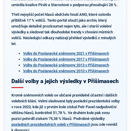
umístila koalice Piráti a Starostové s podporou přesahující 28 %.
Třetí nejvyšší počet hlasů obdrželo hnutí ANO, které oslovilo
přibližně 17 % voličů. Tento portál slouží jako archiv, který
umožňuje detailně prozkoumat nejen tyto, ale i starší volební
výsledky a sledovat tak dlouhodobé trendy v chování místních
voličů. Následující odkazy nabízejí přehled výsledků z minulých
let.
Volby do Poslanecké sněmovny 2021 v Přišimasech
Volby do Poslanecké sněmovny 2017 v Přišimasech
Volby do Poslanecké sněmovny 2013 v Přišimasech
Volby do Poslanecké sněmovny 2010 v Přišimasech
Další volby a jejich výsledky v Přišimasech
Kromě sněmovních voleb se občané pravidelně účastní i dalších
volebních klání. Velmi sledované byly poslední prezidentské volby
v roce 2023, kde již v prvním kole získal Petr Pavel nadpoloviční
většinu hlasů, konkrétně 51,78 %. Ve druhém kole pak svou
pozici potvrdil ziskem 75,38 % hlasů. Podrobné výsledky
posledních prezidentských voleb v Přišimasech
jsou zde rovněž
k dispozici.