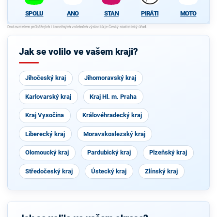
SPOLU
ANO
STAN
PIRÁTI
MOTO
Jak se volilo ve vašem kraji?
Jihočeský kraj
Jihomoravský kraj
Karlovarský kraj
Kraj Hl. m. Praha
Kraj Vysočina
Královéhradecký kraj
Liberecký kraj
Moravskoslezský kraj
Olomoucký kraj
Pardubický kraj
Plzeňský kraj
Středočeský kraj
Ústecký kraj
Zlínský kraj