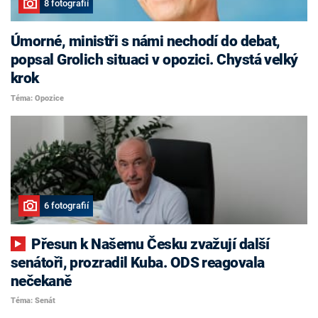
8 fotografií
Úmorné, ministři s námi nechodí do debat,
popsal Grolich situaci v opozici. Chystá velký
krok
Téma: Opozice
6 fotografií
Přesun k Našemu Česku zvažují další
senátoři, prozradil Kuba. ODS reagovala
nečekaně
Téma: Senát