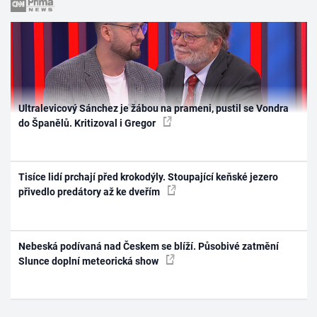
Ultralevicový Sánchez je žábou na prameni, pustil se Vondra
do Španělů. Kritizoval i Gregor
Tisíce lidí prchají před krokodýly. Stoupající keňské jezero
přivedlo predátory až ke dveřím
Nebeská podívaná nad Českem se blíží. Působivé zatmění
Slunce doplní meteorická show