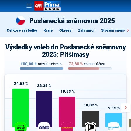
Poslanecká sněmovna 2025
Celkové výsledky
Kraje
Okresy
Zahraničí
Složení sněmovn
Výsledky voleb do Poslanecké sněmovny
2025: Přišimasy
100,00
%
72,30
%
okrsků sečteno
volební účast
24,62 %
23,35 %
19,53 %
10,82 %
9,12 %