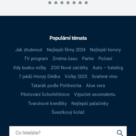
Populární témata
Jak zhubnout
Nejlepší filmy 2024
Nejlepší horory
TV program
Změna času
Partie
Počasí
Kdy budou volby
ZOO Nové začátky
Auto – katalog
7 pádů Honzy Dědka
Volby 2025
Svařené víno
Tatarák podle Pohlreicha
Aloe vera
Pěstování lichořeřišnice
Výpočet ascendentu
Tvarohové knedlíky
Nejlepší palačinky
Švestkový koláč