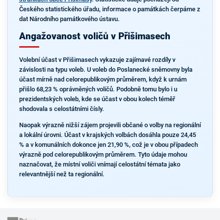
Českého statistického úřadu, informace o památkách čerpáme z
dat Národního památkového ústavu.
Angažovanost voličů v Přišimasech
Volební účast v Přišimasech vykazuje zajímavé rozdíly v
závislosti na typu voleb. U voleb do Poslanecké sněmovny byla
účast mírně nad celorepublikovým průměrem, když k urnám
přišlo 68,23 % oprávněných voličů. Podobně tomu bylo i u
prezidentských voleb, kde se účast v obou kolech téměř
shodovala s celostátními čísly.
Naopak výrazně nižší zájem projevili občané o volby na regionální
a lokální úrovni. Účast v krajských volbách dosáhla pouze 24,45
% a v komunálních dokonce jen 21,90 %, což je v obou případech
výrazně pod celorepublikovým průměrem. Tyto údaje mohou
naznačovat, že místní voliči vnímají celostátní témata jako
relevantnější než ta regionální.