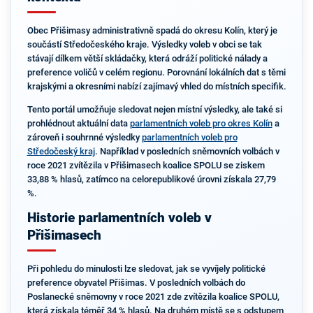
Obec Přišimasy administrativně spadá do okresu Kolín, který je
součástí Středočeského kraje. Výsledky voleb v obci se tak
stávají dílkem větší skládačky, která odráží politické nálady a
preference voličů v celém regionu. Porovnání lokálních dat s těmi
krajskými a okresními nabízí zajímavý vhled do místních specifik.
Tento portál umožňuje sledovat nejen místní výsledky, ale také si
prohlédnout aktuální data
parlamentních voleb pro okres Kolín
a
zároveň i souhrnné výsledky
parlamentních voleb pro
Středočeský kraj
. Například v posledních sněmovních volbách v
roce 2021 zvítězila v Přišimasech koalice SPOLU se ziskem
33,88 % hlasů, zatímco na celorepublikové úrovni získala 27,79
%.
Historie parlamentních voleb v
Přišimasech
Při pohledu do minulosti lze sledovat, jak se vyvíjely politické
preference obyvatel Přišimas. V posledních volbách do
Poslanecké sněmovny v roce 2021 zde zvítězila koalice SPOLU,
která získala téměř 34 % hlasů. Na druhém místě se s odstupem