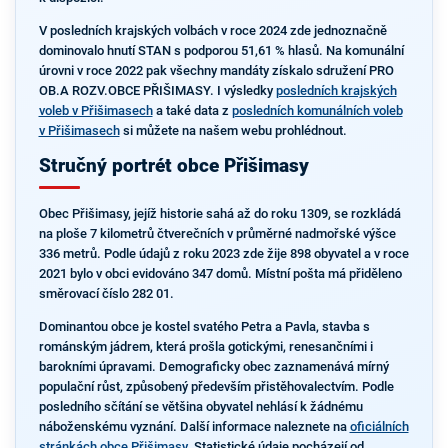
V posledních krajských volbách v roce 2024 zde jednoznačně
dominovalo hnutí STAN s podporou 51,61 % hlasů. Na komunální
úrovni v roce 2022 pak všechny mandáty získalo sdružení PRO
OB.A ROZV.OBCE PŘIŠIMASY. I výsledky
posledních krajských
voleb v Přišimasech
a také data z
posledních komunálních voleb
v Přišimasech
si můžete na našem webu prohlédnout.
Stručný portrét obce Přišimasy
Obec Přišimasy, jejíž historie sahá až do roku 1309, se rozkládá
na ploše 7 kilometrů čtverečních v průměrné nadmořské výšce
336 metrů. Podle údajů z roku 2023 zde žije 898 obyvatel a v roce
2021 bylo v obci evidováno 347 domů. Místní pošta má přiděleno
směrovací číslo 282 01.
Dominantou obce je kostel svatého Petra a Pavla, stavba s
románským jádrem, která prošla gotickými, renesančními i
barokními úpravami. Demograficky obec zaznamenává mírný
populační růst, způsobený především přistěhovalectvím. Podle
posledního sčítání se většina obyvatel nehlásí k žádnému
náboženskému vyznání. Další informace naleznete na
oficiálních
stránkách obce Přišimasy
. Statistické údaje pocházejí od