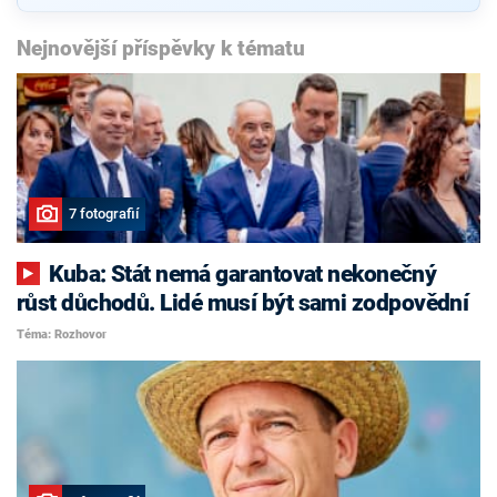
Nejnovější příspěvky k tématu
7 fotografií
Kuba: Stát nemá garantovat nekonečný
růst důchodů. Lidé musí být sami zodpovědní
Téma: Rozhovor