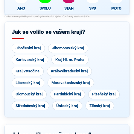
ANO
SPOLU
STAN
SPD
MOTO
Jak se volilo ve vašem kraji?
Jihočeský kraj
Jihomoravský kraj
Karlovarský kraj
Kraj Hl. m. Praha
Kraj Vysočina
Královéhradecký kraj
Liberecký kraj
Moravskoslezský kraj
Olomoucký kraj
Pardubický kraj
Plzeňský kraj
Středočeský kraj
Ústecký kraj
Zlínský kraj