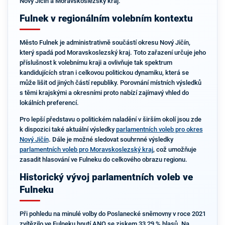
Nový Jičín a Moravskoslezský kraj.
Fulnek v regionálním volebním kontextu
Město Fulnek je administrativně součástí okresu Nový Jičín,
který spadá pod Moravskoslezský kraj. Toto zařazení určuje jeho
příslušnost k volebnímu kraji a ovlivňuje tak spektrum
kandidujících stran i celkovou politickou dynamiku, která se
může lišit od jiných částí republiky. Porovnání místních výsledků
s těmi krajskými a okresními proto nabízí zajímavý vhled do
lokálních preferencí.
Pro lepší představu o politickém naladění v širším okolí jsou zde
k dispozici také aktuální výsledky
parlamentních voleb pro okres
Nový Jičín
. Dále je možné sledovat souhrnné výsledky
parlamentních voleb pro Moravskoslezský kraj
, což umožňuje
zasadit hlasování ve Fulneku do celkového obrazu regionu.
Historický vývoj parlamentních voleb ve
Fulneku
Při pohledu na minulé volby do Poslanecké sněmovny v roce 2021
zvítězilo ve Fulneku hnutí ANO se ziskem 33,29 % hlasů. Na