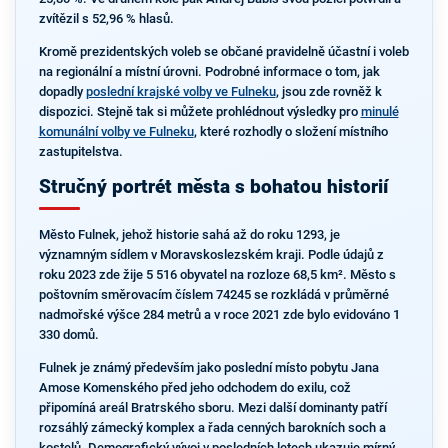
zvítězil s 52,96 % hlasů.
Kromě prezidentských voleb se občané pravidelně účastní i voleb
na regionální a místní úrovni. Podrobné informace o tom, jak
dopadly
poslední krajské volby ve Fulneku
, jsou zde rovněž k
dispozici. Stejně tak si můžete prohlédnout výsledky pro
minulé
komunální volby ve Fulneku
, které rozhodly o složení místního
zastupitelstva.
Stručný portrét města s bohatou historií
Město Fulnek, jehož historie sahá až do roku 1293, je
významným sídlem v Moravskoslezském kraji. Podle údajů z
roku 2023 zde žije 5 516 obyvatel na rozloze 68,5 km². Město s
poštovním směrovacím číslem 74245 se rozkládá v průměrné
nadmořské výšce 284 metrů a v roce 2021 zde bylo evidováno 1
330 domů.
Fulnek je známý především jako poslední místo pobytu Jana
Amose Komenského před jeho odchodem do exilu, což
připomíná areál Bratrského sboru. Mezi další dominanty patří
rozsáhlý zámecký komplex a řada cenných barokních soch a
kostelů. Demografický vývoj v posledních letech ukazuje mírný