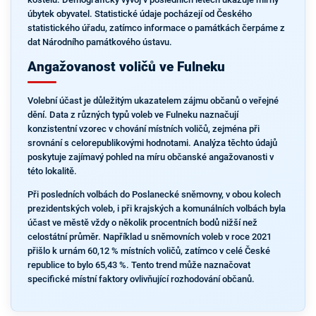
úbytek obyvatel. Statistické údaje pocházejí od Českého
statistického úřadu, zatímco informace o památkách čerpáme z
dat Národního památkového ústavu.
Angažovanost voličů ve Fulneku
Volební účast je důležitým ukazatelem zájmu občanů o veřejné
dění. Data z různých typů voleb ve Fulneku naznačují
konzistentní vzorec v chování místních voličů, zejména při
srovnání s celorepublikovými hodnotami. Analýza těchto údajů
poskytuje zajímavý pohled na míru občanské angažovanosti v
této lokalitě.
Při posledních volbách do Poslanecké sněmovny, v obou kolech
prezidentských voleb, i při krajských a komunálních volbách byla
účast ve městě vždy o několik procentních bodů nižší než
celostátní průměr. Například u sněmovních voleb v roce 2021
přišlo k urnám 60,12 % místních voličů, zatímco v celé České
republice to bylo 65,43 %. Tento trend může naznačovat
specifické místní faktory ovlivňující rozhodování občanů.