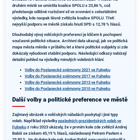
druhém místě se umístila koalice SPOLU s 23,86 %, což
představuje odlišné rozložení sil ve srovnání s celostátními
výsledky, kde naopak těsně zvítězila koalice SPOLU. Třetí
nejvyšší podporu ve městě získalo hnutí SPD s 12,78 % hlasů.
Dlouhodobý vývoj voličských preferencí je klíčem k pochopení
současné politické situace. Archivní data ukazují, jak se politická
mapa města měnila v průběhu let a které politické subjekty si zde
dokázaly vybudovat stabilní podporu. Následující odkazy nabízejí
detailní pohled na výsledky minulých volebních klání.
Volby do Poslanecké sněmovny 2021 ve Fulneku
Volby do Poslanecké sněmovny 2017 ve Fulneku
Volby do Poslanecké sněmovny 2013 ve Fulneku
Volby do Poslanecké sněmovny 2010 ve Fulneku
Další volby a politické preference ve městě
Zajímavý obrázek o voličských náladách poskytují i jiné typy
voleb. Například výsledky
posledních prezidentských voleb ve
Fulneku
z roku 2023 ukázaly, že v prvním kole zde zvítězil Andrej
Babiš se ziskem 45,19 % hlasů, následovaný Petrem Pavlem s
25,80 %. Ve druhém kole pak Andrej Babiš svou pozici potvrdil a