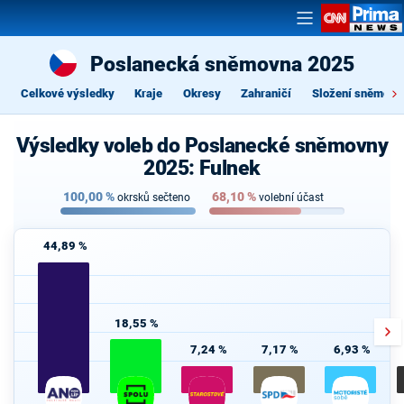
Poslanecká sněmovna 2025
Celkové výsledky
Kraje
Okresy
Zahraničí
Složení sněmovn
Výsledky voleb do Poslanecké sněmovny
2025: Fulnek
100,00
%
68,10
%
okrsků sečteno
volební účast
44,89 %
18,55 %
7,24 %
7,17 %
6,93 %