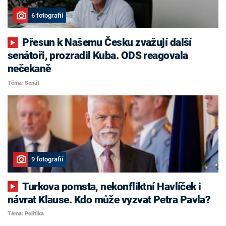
6 fotografií
Přesun k Našemu Česku zvažují další
senátoři, prozradil Kuba. ODS reagovala
nečekaně
Téma: Senát
9 fotografií
Turkova pomsta, nekonfliktní Havlíček i
návrat Klause. Kdo může vyzvat Petra Pavla?
Téma: Politika