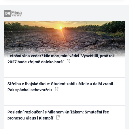
Letošní vlna veder? Nic moc, míní vědci. Vysvětlili, proč rok
2027 bude zřejmě daleko horší
Střelba v thajské škole: Student zabil učitele a další zranil.
Pak spáchal sebevraždu
Poslední rozloučení s Milanem Knížákem: Smuteční řec
pronesou Klaus i Klempíř