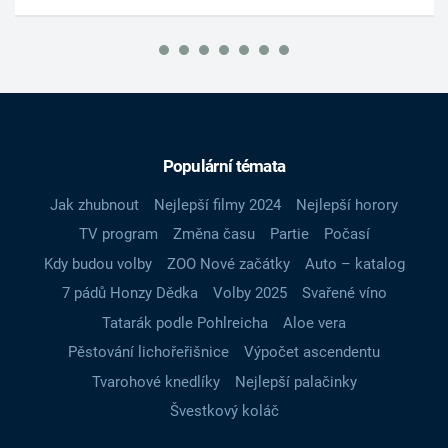
Populární témata
Jak zhubnout
Nejlepší filmy 2024
Nejlepší horory
TV program
Změna času
Partie
Počasí
Kdy budou volby
ZOO Nové začátky
Auto – katalog
7 pádů Honzy Dědka
Volby 2025
Svařené víno
Tatarák podle Pohlreicha
Aloe vera
Pěstování lichořeřišnice
Výpočet ascendentu
Tvarohové knedlíky
Nejlepší palačinky
Švestkový koláč