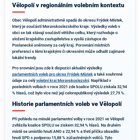
Vělopolí v regionálním volebním kontextu
Obec Vělopolí administrativně spadá do okresu Frýdek-Místek,
který je součástí Moravskoslezského kraje. Výsledky voleb v
obci se tak stávají součástí většího celku, který rozhoduje o
složení krajského zastupitelstva a vysílá zástupce do
Poslanecké sněmovny za celý kraj. Porovnání místních
preferencí s těmi krajskými či okresními může odhalit zajímavé
lokální trendy.
Pro srovnání jsou zde k dispozici aktuální výsledky
parlamentních voleb pro okres Frýdek-Místek
a také souhrnné
údaje za celý
volební kraj Moravskoslezský
. Například v
posledních volbách v roce 2021 zde koalice SPOLU získala 32,94
% hlasů, což bylo více než její celorepublikový výsledek 27,79 %.
Historie parlamentních voleb ve Vělopolí
Při pohledu na minulé parlamentní volby v roce 2021 ve Vělopolí
zvítězila koalice SPOLU se ziskem 32,94 % hlasů. Na druhém
místě se umístilo hnutí ANO s 22,94 % a třetí příčku obsadilo
hnutí SPD s podporou 15,88 % zúčastněných voličů. Tyto