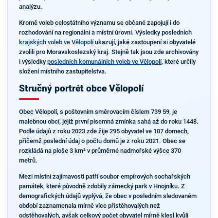
analýzu.
Kromě voleb celostátního významu se občané zapojují i do
rozhodování na regionální a místní úrovni. Výsledky posledních
krajských voleb ve Vělopolí
ukazují, jaké zastoupení si obyvatelé
zvolili pro Moravskoslezský kraj. Stejně tak jsou zde archivovány
i výsledky
posledních komunálních voleb ve Vělopolí
, které určily
složení místního zastupitelstva.
Stručný portrét obce Vělopolí
Obec Vělopolí, s poštovním směrovacím číslem 739 59, je
malebnou obcí, jejíž první písemná zmínka sahá až do roku 1448.
Podle údajů z roku 2023 zde žije 295 obyvatel ve 107 domech,
přičemž poslední údaj o počtu domů je z roku 2021. Obec se
rozkládá na ploše 3 km² v průměrné nadmořské výšce 370
metrů.
Mezi místní zajímavosti patří soubor empírových sochařských
památek, které původně zdobily zámecký park v Hnojníku. Z
demografických údajů vyplývá, že obec v posledním sledovaném
období zaznamenala mírně více přistěhovalých než
odstěhovalých, avšak celkový počet obyvatel mírně klesl kvůli