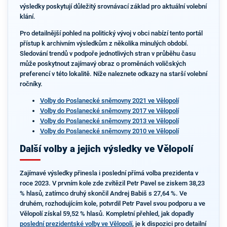
výsledky poskytují důležitý srovnávací základ pro aktuální volební
klání.
Pro detailnější pohled na politický vývoj v obci nabízí tento portál
přístup k archivním výsledkům z několika minulých období.
Sledování trendů v podpoře jednotlivých stran v průběhu času
může poskytnout zajímavý obraz o proměnách voličských
preferencí v této lokalitě. Níže naleznete odkazy na starší volební
ročníky.
Volby do Poslanecké sněmovny 2021 ve Vělopolí
Volby do Poslanecké sněmovny 2017 ve Vělopolí
Volby do Poslanecké sněmovny 2013 ve Vělopolí
Volby do Poslanecké sněmovny 2010 ve Vělopolí
Další volby a jejich výsledky ve Vělopolí
Zajímavé výsledky přinesla i poslední přímá volba prezidenta v
roce 2023. V prvním kole zde zvítězil Petr Pavel se ziskem 38,23
% hlasů, zatímco druhý skončil Andrej Babiš s 27,64 %. Ve
druhém, rozhodujícím kole, potvrdil Petr Pavel svou podporu a ve
Vělopolí získal 59,52 % hlasů. Kompletní přehled, jak dopadly
poslední prezidentské volby ve Vělopolí
, je k dispozici pro detailní