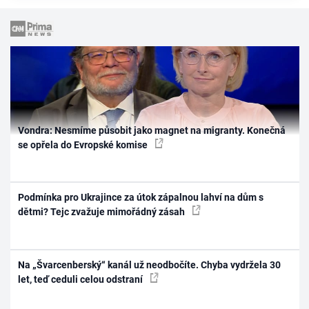
Vondra: Nesmíme působit jako magnet na migranty. Konečná
se opřela do Evropské komise
Podmínka pro Ukrajince za útok zápalnou lahví na dům s
dětmi? Tejc zvažuje mimořádný zásah
Na „Švarcenberský“ kanál už neodbočíte. Chyba vydržela 30
let, teď ceduli celou odstraní