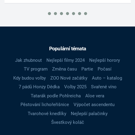
Populární témata
Jak zhubnout
Nejlepší filmy 2024
Nejlepší horory
TV program
Změna času
Partie
Počasí
Kdy budou volby
ZOO Nové začátky
Auto – katalog
7 pádů Honzy Dědka
Volby 2025
Svařené víno
Tatarák podle Pohlreicha
Aloe vera
Pěstování lichořeřišnice
Výpočet ascendentu
Tvarohové knedlíky
Nejlepší palačinky
Švestkový koláč