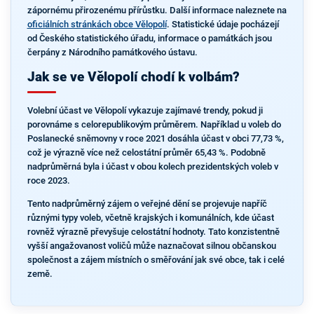
zápornému přirozenému přírůstku. Další informace naleznete na
oficiálních stránkách obce Vělopolí
. Statistické údaje pocházejí
od Českého statistického úřadu, informace o památkách jsou
čerpány z Národního památkového ústavu.
Jak se ve Vělopolí chodí k volbám?
Volební účast ve Vělopolí vykazuje zajímavé trendy, pokud ji
porovnáme s celorepublikovým průměrem. Například u voleb do
Poslanecké sněmovny v roce 2021 dosáhla účast v obci 77,73 %,
což je výrazně více než celostátní průměr 65,43 %. Podobně
nadprůměrná byla i účast v obou kolech prezidentských voleb v
roce 2023.
Tento nadprůměrný zájem o veřejné dění se projevuje napříč
různými typy voleb, včetně krajských i komunálních, kde účast
rovněž výrazně převyšuje celostátní hodnoty. Tato konzistentně
vyšší angažovanost voličů může naznačovat silnou občanskou
společnost a zájem místních o směřování jak své obce, tak i celé
země.