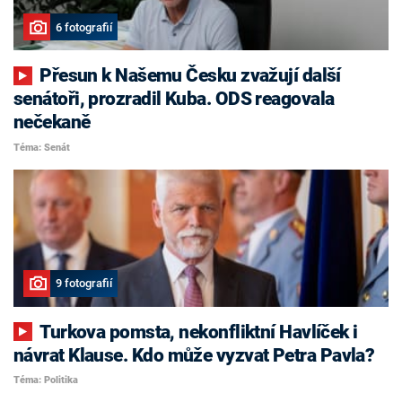
6 fotografií
Přesun k Našemu Česku zvažují další
senátoři, prozradil Kuba. ODS reagovala
nečekaně
Téma: Senát
9 fotografií
Turkova pomsta, nekonfliktní Havlíček i
návrat Klause. Kdo může vyzvat Petra Pavla?
Téma: Politika