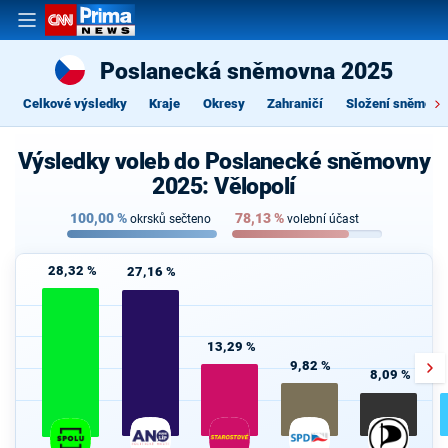
Poslanecká sněmovna 2025
Celkové výsledky
Kraje
Okresy
Zahraničí
Složení sněmovn
Výsledky voleb do Poslanecké sněmovny
2025: Vělopolí
100,00
%
78,13
%
okrsků sečteno
volební účast
28,32 %
27,16 %
13,29 %
9,82 %
8,09 %