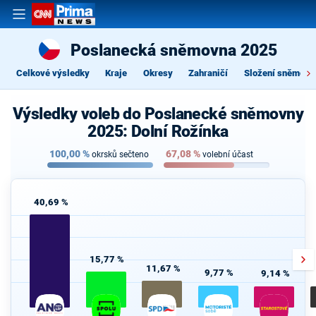
Poslanecká sněmovna 2025
Celkové výsledky
Kraje
Okresy
Zahraničí
Složení sněmovn
Výsledky voleb do Poslanecké sněmovny
2025: Dolní Rožínka
100,00
%
67,08
%
okrsků sečteno
volební účast
40,69 %
15,77 %
11,67 %
9,77 %
9,14 %