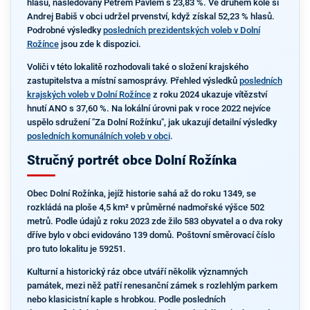
hlasů, následovaný Petrem Pavlem s 23,83 %. Ve druhém kole si
Andrej Babiš v obci udržel prvenství, když získal 52,23 % hlasů.
Podrobné výsledky
posledních prezidentských voleb v Dolní
Rožínce
jsou zde k dispozici.
Voliči v této lokalitě rozhodovali také o složení krajského
zastupitelstva a místní samosprávy. Přehled výsledků
posledních
krajských voleb v Dolní Rožínce
z roku 2024 ukazuje vítězství
hnutí ANO s 37,60 %. Na lokální úrovni pak v roce 2022 nejvíce
uspělo sdružení "Za Dolní Rožínku", jak ukazují detailní výsledky
posledních komunálních voleb v obci
.
Stručný portrét obce Dolní Rožínka
Obec Dolní Rožínka, jejíž historie sahá až do roku 1349, se
rozkládá na ploše 4,5 km² v průměrné nadmořské výšce 502
metrů. Podle údajů z roku 2023 zde žilo 583 obyvatel a o dva roky
dříve bylo v obci evidováno 139 domů. Poštovní směrovací číslo
pro tuto lokalitu je 59251.
Kulturní a historický ráz obce utváří několik významných
památek, mezi něž patří renesanční zámek s rozlehlým parkem
nebo klasicistní kaple s hrobkou. Podle posledních