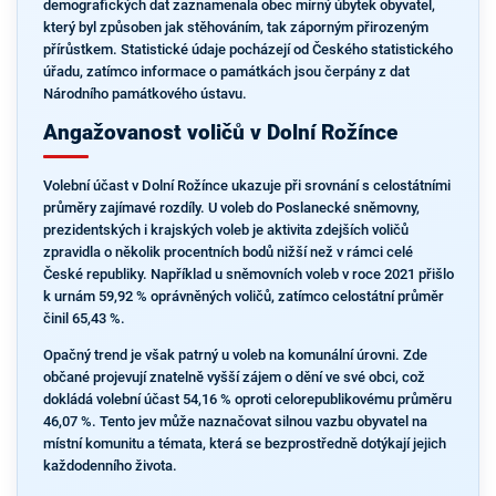
demografických dat zaznamenala obec mírný úbytek obyvatel,
který byl způsoben jak stěhováním, tak záporným přirozeným
přírůstkem. Statistické údaje pocházejí od Českého statistického
úřadu, zatímco informace o památkách jsou čerpány z dat
Národního památkového ústavu.
Angažovanost voličů v Dolní Rožínce
Volební účast v Dolní Rožínce ukazuje při srovnání s celostátními
průměry zajímavé rozdíly. U voleb do Poslanecké sněmovny,
prezidentských i krajských voleb je aktivita zdejších voličů
zpravidla o několik procentních bodů nižší než v rámci celé
České republiky. Například u sněmovních voleb v roce 2021 přišlo
k urnám 59,92 % oprávněných voličů, zatímco celostátní průměr
činil 65,43 %.
Opačný trend je však patrný u voleb na komunální úrovni. Zde
občané projevují znatelně vyšší zájem o dění ve své obci, což
dokládá volební účast 54,16 % oproti celorepublikovému průměru
46,07 %. Tento jev může naznačovat silnou vazbu obyvatel na
místní komunitu a témata, která se bezprostředně dotýkají jejich
každodenního života.