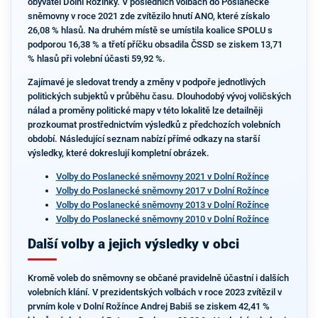
obyvatel Dolní Rožínky. V posledních volbách do Poslanecké
sněmovny v roce 2021 zde zvítězilo hnutí ANO, které získalo
26,08 % hlasů. Na druhém místě se umístila koalice SPOLU s
podporou 16,38 % a třetí příčku obsadila ČSSD se ziskem 13,71
% hlasů při volební účasti 59,92 %.
Zajímavé je sledovat trendy a změny v podpoře jednotlivých
politických subjektů v průběhu času. Dlouhodobý vývoj voličských
nálad a proměny politické mapy v této lokalitě lze detailněji
prozkoumat prostřednictvím výsledků z předchozích volebních
období. Následující seznam nabízí přímé odkazy na starší
výsledky, které dokreslují kompletní obrázek.
Volby do Poslanecké sněmovny 2021 v Dolní Rožínce
Volby do Poslanecké sněmovny 2017 v Dolní Rožínce
Volby do Poslanecké sněmovny 2013 v Dolní Rožínce
Volby do Poslanecké sněmovny 2010 v Dolní Rožínce
Další volby a jejich výsledky v obci
Kromě voleb do sněmovny se občané pravidelně účastní i dalších
volebních klání. V prezidentských volbách v roce 2023 zvítězil v
prvním kole v Dolní Rožínce Andrej Babiš se ziskem 42,41 %