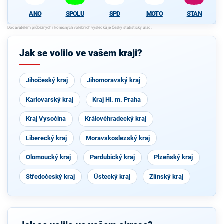
ANO
SPOLU
SPD
MOTO
STAN
Jak se volilo ve vašem kraji?
Jihočeský kraj
Jihomoravský kraj
Karlovarský kraj
Kraj Hl. m. Praha
Kraj Vysočina
Královéhradecký kraj
Liberecký kraj
Moravskoslezský kraj
Olomoucký kraj
Pardubický kraj
Plzeňský kraj
Středočeský kraj
Ústecký kraj
Zlínský kraj