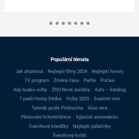
Populární témata
Jak zhubnout
Nejlepší filmy 2024
Nejlepší horory
TV program
Změna času
Partie
Počasí
Kdy budou volby
ZOO Nové začátky
Auto – katalog
7 pádů Honzy Dědka
Volby 2025
Svařené víno
Tatarák podle Pohlreicha
Aloe vera
Pěstování lichořeřišnice
Výpočet ascendentu
Tvarohové knedlíky
Nejlepší palačinky
Švestkový koláč