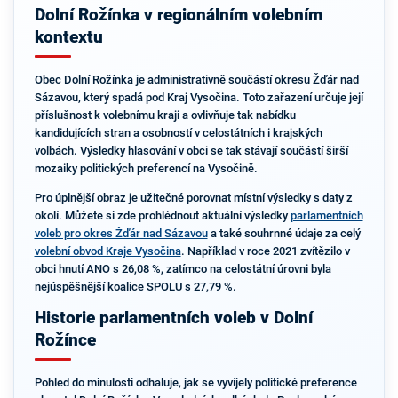
Dolní Rožínka v regionálním volebním
kontextu
Obec Dolní Rožínka je administrativně součástí okresu Žďár nad
Sázavou, který spadá pod Kraj Vysočina. Toto zařazení určuje její
příslušnost k volebnímu kraji a ovlivňuje tak nabídku
kandidujících stran a osobností v celostátních i krajských
volbách. Výsledky hlasování v obci se tak stávají součástí širší
mozaiky politických preferencí na Vysočině.
Pro úplnější obraz je užitečné porovnat místní výsledky s daty z
okolí. Můžete si zde prohlédnout aktuální výsledky
parlamentních
voleb pro okres Žďár nad Sázavou
a také souhrnné údaje za celý
volební obvod Kraje Vysočina
. Například v roce 2021 zvítězilo v
obci hnutí ANO s 26,08 %, zatímco na celostátní úrovni byla
nejúspěšnější koalice SPOLU s 27,79 %.
Historie parlamentních voleb v Dolní
Rožínce
Pohled do minulosti odhaluje, jak se vyvíjely politické preference