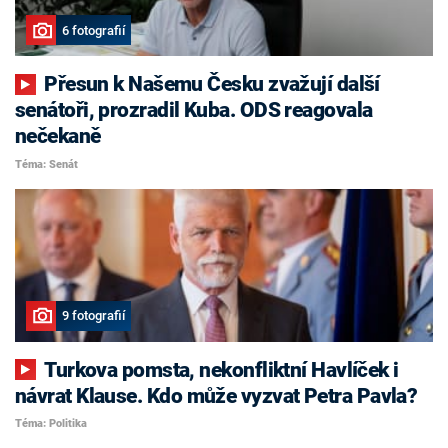
6 fotografií
Přesun k Našemu Česku zvažují další
senátoři, prozradil Kuba. ODS reagovala
nečekaně
Téma: Senát
9 fotografií
Turkova pomsta, nekonfliktní Havlíček i
návrat Klause. Kdo může vyzvat Petra Pavla?
Téma: Politika