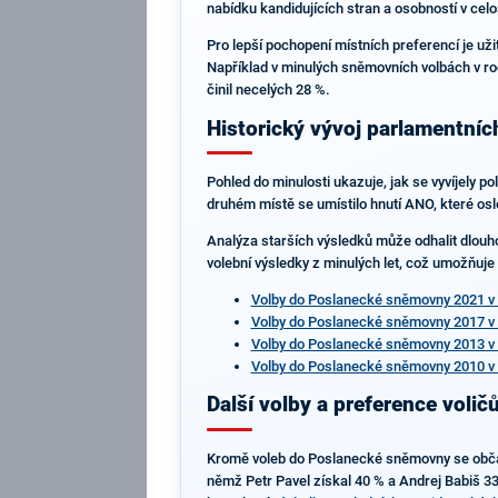
nabídku kandidujících stran a osobností v celo
Pro lepší pochopení místních preferencí je už
Například v minulých sněmovních volbách v roc
činil necelých 28 %.
Historický vývoj parlamentníc
Pohled do minulosti ukazuje, jak se vyvíjely p
druhém místě se umístilo hnutí ANO, které osl
Analýza starších výsledků může odhalit dlouho
volební výsledky z minulých let, což umožňuje s
Volby do Poslanecké sněmovny 2021 v 
Volby do Poslanecké sněmovny 2017 v 
Volby do Poslanecké sněmovny 2013 v 
Volby do Poslanecké sněmovny 2010 v 
Další volby a preference voličů
Kromě voleb do Poslanecké sněmovny se občané 
němž Petr Pavel získal 40 % a Andrej Babiš 33,