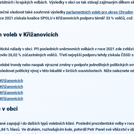
státních i krajských volbách. Výsledky v obci se tak stávají zajímavým dílkem 
itečné sledovat také souhrnné výsledky
parlamentních voleb pro okres Chrudim
e 2021 získala koalice SPOLU v Křižanovicích podporu téměř 33 % voličů, což byl
h voleb v Křižanovicích
olitické nálady v obci. Při posledních sněmovních volbách v roce 2021 zde zvít
ovilo 26,02 % zúčastněných voličů. Třetí nejvyšší podporu tehdy získala ČSSD s
dobé trendy nebo naopak výrazné změny v podpoře jednotlivých politických směr
ledovat politický vývoj v této lokalitě v širších souvislostech. Níže naleznete o
Křižanovicích
Křižanovicích
Křižanovicích
Křižanovicích
 v obci
zapojují i do dalších typů volebních klání. Poslední prezidentské volby v roce
84 % hlasů. Ve druhém, rozhodujícím kole, potvrdil Petr Pavel své vítězství v o