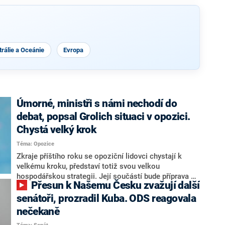
rálie a Oceánie
Evropa
Úmorné, ministři s námi nechodí do
debat, popsal Grolich situaci v opozici.
Chystá velký krok
Téma: Opozice
Zkraje příštího roku se opoziční lidovci chystají k
velkému kroku, představí totiž svou velkou
hospodářskou strategii. Její součástí bude příprava na
Přesun k Našemu Česku zvažují další
stárnutí populace, řekl ve středu na setkání s novináři
nový předseda lidovců Jan Grolich. Ten zároveň v
senátoři, prozradil Kuba. ODS reagovala
senátních volbách kandiduje ve Vyškově. Popsal i
nečekaně
aktivitu opozice, o níž vládní strany nebo političtí