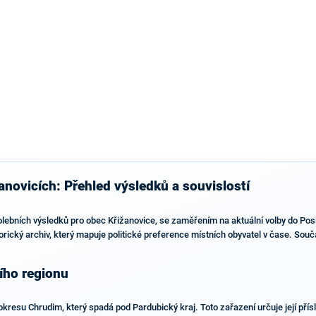
výsledky než ve zbytku republiky.
anovicích: Přehled výsledků a souvislostí
olebních výsledků pro obec Křižanovice, se zaměřením na aktuální volby do P
rický archiv, který mapuje politické preference místních obyvatel v čase. Součá
ího regionu
kresu Chrudim, který spadá pod Pardubický kraj. Toto zařazení určuje její přísl