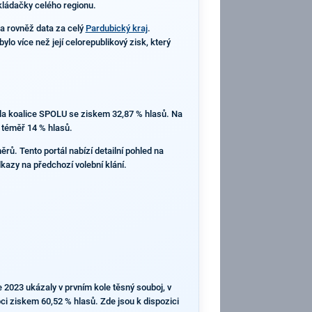
skládačky celého regionu.
a rovněž data za celý
Pardubický kraj
.
o více než její celorepublikový zisk, který
ězila koalice SPOLU se ziskem 32,87 % hlasů. Na
 téměř 14 % hlasů.
ů. Tento portál nabízí detailní pohled na
dkazy na předchozí volební klání.
 2023 ukázaly v prvním kole těsný souboj, v
bci ziskem 60,52 % hlasů. Zde jsou k dispozici