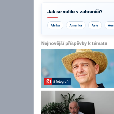
Jak se volilo v zahraničí?
Afrika
Amerika
Asie
Aust
Nejnovější příspěvky k tématu
8 fotografií