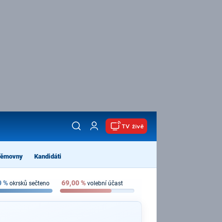
TV živě
němovny
Kandidáti
0
%
69,00
%
okrsků sečteno
volební účast