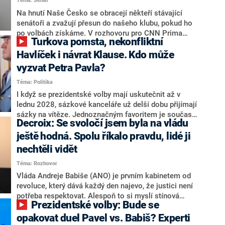
Téma: Senát
komentátoři mluví jako o slabé a v defenzivě. „Je to
úmorná práce upozorňovat na chyby vlády. Ministři s
Na hnutí Naše Česko se obracejí někteří stávající
námi navíc nechodí do debat. Chceme ale ukazovat
senátoři a zvažují přesun do našeho klubu, pokud ho
svoje témata,“ odpověděl Grolich na dotaz CNN Prima
po volbách získáme. V rozhovoru pro CNN Prima
Turkova pomsta, nekonfliktní
NEWS.
NEWS to řekl zakladatel hnutí a jihočeský hejtman
Martin Kuba. Konkrétní nebyl, ale získat by takto mohl
Havlíček i návrat Klause. Kdo může
například senátora Zdeňka Hrabu, který je dnes
vyzvat Petra Pavla?
součástí klubu ODS a TOP 09. Hraba to na dotaz
Téma: Politika
redakce nevyloučil. Předseda klubu senátorů ODS
Zdeněk Nytra redakci řekl, že počítá s odchodem
I když se prezidentské volby mají uskutečnit až v
některých senátorů z klubu a že Naše Česko není
lednu 2028, sázkové kanceláře už delší dobu přijímají
nepřítel, ale soupeř.
sázky na vítěze. Jednoznačným favoritem je současná
Decroix: Se svoločí jsem byla na vládu
hlava státu Petr Pavel. Daleko za ním pak bookmakeři
zmiňují dva výrazné politiky ANO, tedy premiéra
ještě hodná. Spolu říkalo pravdu, lidé ji
Andreje Babiše a ministra průmyslu Karla Havlíčka.
nechtěli vidět
Oblíbeným tipem samotných sázkařů je poslanec za
Téma: Rozhovor
Motoristy Filip Turek. Politolog Jan Kubáček nicméně
o případné kandidatuře kohokoliv ze zmíněné trojice
Vláda Andreje Babiše (ANO) je prvním kabinetem od
značně pochybuje. Podle něj současná koalice dosud
revoluce, který dává každý den najevo, že justici není
nemá osobu, která by Pavlovi mohla konkurovat.
potřeba respektovat. Alespoň to si myslí stínová
Prezidentské volby: Bude se
ministryně spravedlnosti ODS Eva Decroix. V
rozhovoru pro CNN Prima NEWS si nebrala servítky
opakovat duel Pavel vs. Babiš? Experti