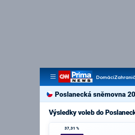
Domácí
Zahranič
Pořady
Poslanecká sněmovna 2
Výsledky voleb do Poslanec
37,31 %