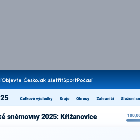
í
Objevte Česko
Jak ušetřit
Sport
Počasí
025
Celkové výsledky
Kraje
Okresy
Zahraničí
Složení s
ké sněmovny 2025: Křižanovice
100,0