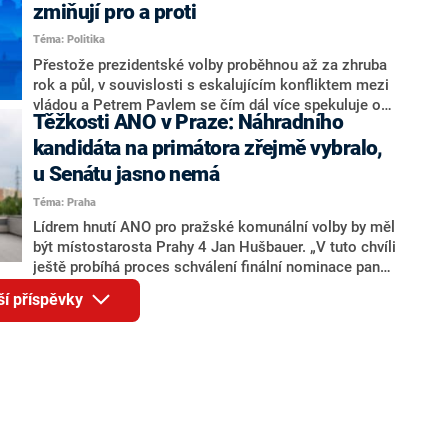
ohledně politického výkonu svého nástupce Jeronýma
zmiňují pro a proti
Tejce (za ANO) či vládní zmocněnkyně pro lidská
Téma: Politika
práva Taťány Malé (ANO). Označením „svoloč“ na
adresu vlády prý byla ještě hodná. Decroix se také
Přestože prezidentské volby proběhnou až za zhruba
vrátila k volební porážce koalice Spolu či promluvila o
rok a půl, v souvislosti s eskalujícím konfliktem mezi
hnutí Naše Česko Martina Kuby.
vládou a Petrem Pavlem se čím dál více spekuluje o
Těžkosti ANO v Praze: Náhradního
tom, koho by do bitvy o Hrad mohla vyslat současná
koalice. Někteří političtí komentátoři znovu vytahují
kandidáta na primátora zřejmě vybralo,
jméno premiéra Andreje Babiše (ANO). Jak moc je
u Senátu jasno nemá
pravděpodobné, že se v prezidentských volbách 2028
Téma: Praha
bude znovu opakovat souboj z roku 2023?
Lídrem hnutí ANO pro pražské komunální volby by měl
být místostarosta Prahy 4 Jan Hušbauer. „V tuto chvíli
ještě probíhá proces schválení finální nominace pana
Jana Hušbauera Výborem hnutí ANO,“ uvedl pro
ší příspěvky
redakci místopředseda pražského ANO Martin
Benkovič. O Hušbauerovi se spekulovalo jako o
náhradníkovi v čele pražské kandidátky poté, co
rezignoval po sérii nejasností v majetkových
přiznáních a pořizování bytů Ondřej Prokop. Zároveň
ale stále není jasné, kdo bude za ANO kandidovat ve
dvou ze tří pražských obvodů do horní komory
parlamentu. ANO má v Praze dlouhodobě horší