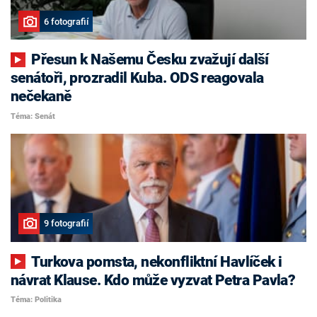
6 fotografií
Přesun k Našemu Česku zvažují další
senátoři, prozradil Kuba. ODS reagovala
nečekaně
Téma: Senát
9 fotografií
Turkova pomsta, nekonfliktní Havlíček i
návrat Klause. Kdo může vyzvat Petra Pavla?
Téma: Politika