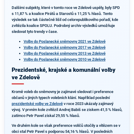
Dalšími subjekty, které v tomto roce ve Zdelově uspěly, byly SPD
s 11,87 % a koalice Pirátů a Starostů s 11,25 % hlasů. Tento
výsledek se tak částečně lišil od celorepublikového pořadí, kde
zvítězila koalice SPOLU. Podrobný archiv výsledků umožňuje
sledovat tyto trendy v čase.
Volby do Poslanecké sněmovny 2021 ve Zdelově
Volby do Poslanecké sněmovny 2017 ve Zdelově
Volby do Poslanecké sněmovny 2013 ve Zdelově
Volby do Poslanecké sněmovny 2010 ve Zdelově
Prezidentské, krajské a komunální volby
ve Zdelově
Kromě voleb do sněmovny je zajímavé sledovat i preference
občanů v jiných typech volebních klání. Například poslední
prezidentské volby ve Zdelově
v roce 2023 ukázaly zajímavý
vývoj. V prvním kole zvítězil Andrej Babiš se ziskem 41,5 % hlasů,
zatímco Petr Pavel získal 29,55 % hlasů.
Ve druhém kole se však preference voličů otočily a vítězem se v
obci stal Petr Pavel s podporou 54,16 % hlasů. V posledních