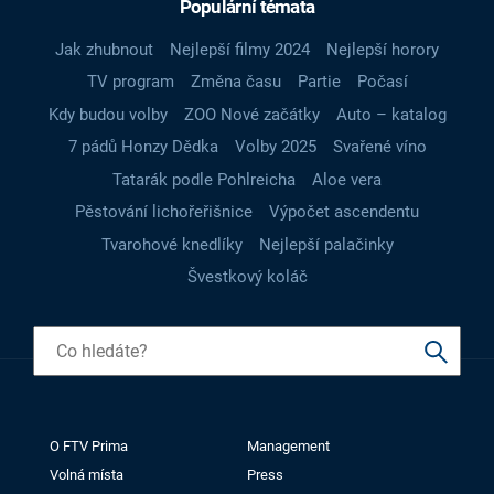
Populární témata
Jak zhubnout
Nejlepší filmy 2024
Nejlepší horory
TV program
Změna času
Partie
Počasí
Kdy budou volby
ZOO Nové začátky
Auto – katalog
7 pádů Honzy Dědka
Volby 2025
Svařené víno
Tatarák podle Pohlreicha
Aloe vera
Pěstování lichořeřišnice
Výpočet ascendentu
Tvarohové knedlíky
Nejlepší palačinky
Švestkový koláč
O FTV Prima
Management
Volná místa
Press