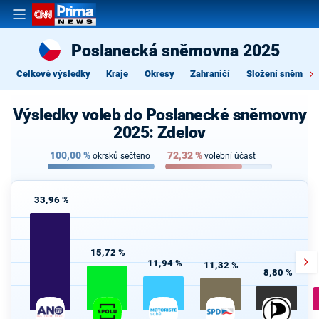
Poslanecká sněmovna 2025
Celkové výsledky
Kraje
Okresy
Zahraničí
Složení sněmovn
Výsledky voleb do Poslanecké sněmovny
2025: Zdelov
100,00
%
72,32
%
okrsků sečteno
volební účast
33,96 %
15,72 %
11,94 %
11,32 %
8,80 %