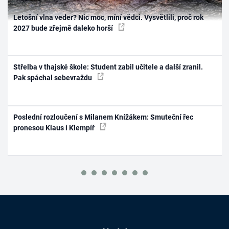
Letošní vlna veder? Nic moc, míní vědci. Vysvětlili, proč rok
2027 bude zřejmě daleko horší
Střelba v thajské škole: Student zabil učitele a další zranil.
Pak spáchal sebevraždu
Poslední rozloučení s Milanem Knížákem: Smuteční řec
pronesou Klaus i Klempíř