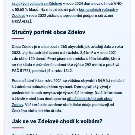
krajských volbách ve Zdelově
v roce 2024 dominovalo hnutí ANO
s 50,63 % hlasů. Na místní úrovni pak v
komunálních volbách v
Zdelově
v roce 2022 získalo stoprocentní podporu sdružení
NEZÁVISLÍ.
Stručný portrét obce Zdelov
Obec Zdelov je malou obcí s 263 obyvateli, jak uvádějí data z roku
2023. Její katastrální území má rozlohu 3,4 km² a v roce 2021
zde stálo 120 domů. První písemná zmínka o této lokalitě, která
se rozkládá v průměrné nadmořské výšce 292 metrů a používá
PSČ 51721, pochází již z roku 1342.
Podle sčítání lidu z roku 2021 se většina obyvatel (54,9 %) nehlásí
k žádnému náboženskému vyznání. Demografický vývoj v
posledních letech nevykazuje výraznější změny. Další informace
o životě v obci jsou dostupné na
oficiálních stránkách obce
Zdelov
. Veškeré zde uvedené statistické údaje pocházejí od
Českého statistického úřadu.
Jak se ve Zdelově chodí k volbám?