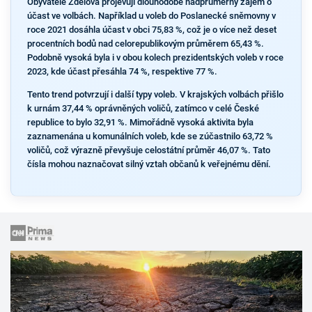
Obyvatelé Zdelova projevují dlouhodobě nadprůměrný zájem o
účast ve volbách. Například u voleb do Poslanecké sněmovny v
roce 2021 dosáhla účast v obci 75,83 %, což je o více než deset
procentních bodů nad celorepublikovým průměrem 65,43 %.
Podobně vysoká byla i v obou kolech prezidentských voleb v roce
2023, kde účast přesáhla 74 %, respektive 77 %.
Tento trend potvrzují i další typy voleb. V krajských volbách přišlo
k urnám 37,44 % oprávněných voličů, zatímco v celé České
republice to bylo 32,91 %. Mimořádně vysoká aktivita byla
zaznamenána u komunálních voleb, kde se zúčastnilo 63,72 %
voličů, což výrazně převyšuje celostátní průměr 46,07 %. Tato
čísla mohou naznačovat silný vztah občanů k veřejnému dění.