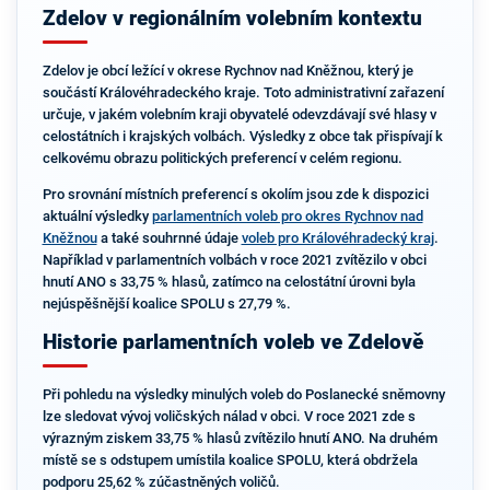
Zdelov v regionálním volebním kontextu
Zdelov je obcí ležící v okrese Rychnov nad Kněžnou, který je
součástí Královéhradeckého kraje. Toto administrativní zařazení
určuje, v jakém volebním kraji obyvatelé odevzdávají své hlasy v
celostátních i krajských volbách. Výsledky z obce tak přispívají k
celkovému obrazu politických preferencí v celém regionu.
Pro srovnání místních preferencí s okolím jsou zde k dispozici
aktuální výsledky
parlamentních voleb pro okres Rychnov nad
Kněžnou
a také souhrnné údaje
voleb pro Královéhradecký kraj
.
Například v parlamentních volbách v roce 2021 zvítězilo v obci
hnutí ANO s 33,75 % hlasů, zatímco na celostátní úrovni byla
nejúspěšnější koalice SPOLU s 27,79 %.
Historie parlamentních voleb ve Zdelově
Při pohledu na výsledky minulých voleb do Poslanecké sněmovny
lze sledovat vývoj voličských nálad v obci. V roce 2021 zde s
výrazným ziskem 33,75 % hlasů zvítězilo hnutí ANO. Na druhém
místě se s odstupem umístila koalice SPOLU, která obdržela
podporu 25,62 % zúčastněných voličů.