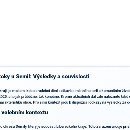
výsledky než ve zbytku republiky.
oky u Semil: Výsledky a souvislosti
ji, je místem, kde se volební dění setkává s místní historií a komunitním živo
5, a to jak průběžné, tak konečné. Kromě aktuálních dat zde naleznete také de
arakteristiku obce. Pro širší kontext jsou k dispozici i odkazy na výsledky za c
m volebním kontextu
okresu Semily, který je součástí Libereckého kraje. Toto zařazení určuje přísl