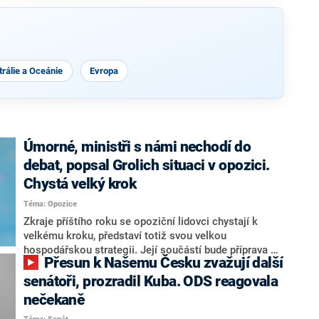
rálie a Oceánie
Evropa
Úmorné, ministři s námi nechodí do
debat, popsal Grolich situaci v opozici.
Chystá velký krok
Téma: Opozice
Zkraje příštího roku se opoziční lidovci chystají k
velkému kroku, představí totiž svou velkou
hospodářskou strategii. Její součástí bude příprava na
Přesun k Našemu Česku zvažují další
stárnutí populace, řekl ve středu na setkání s novináři
nový předseda lidovců Jan Grolich. Ten zároveň v
senátoři, prozradil Kuba. ODS reagovala
senátních volbách kandiduje ve Vyškově. Popsal i
nečekaně
aktivitu opozice, o níž vládní strany nebo političtí