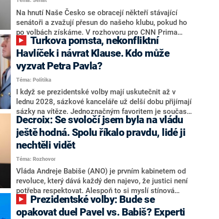
Téma: Senát
komentátoři mluví jako o slabé a v defenzivě. „Je to
úmorná práce upozorňovat na chyby vlády. Ministři s
Na hnutí Naše Česko se obracejí někteří stávající
námi navíc nechodí do debat. Chceme ale ukazovat
senátoři a zvažují přesun do našeho klubu, pokud ho
svoje témata,“ odpověděl Grolich na dotaz CNN Prima
po volbách získáme. V rozhovoru pro CNN Prima
Turkova pomsta, nekonfliktní
NEWS.
NEWS to řekl zakladatel hnutí a jihočeský hejtman
Martin Kuba. Konkrétní nebyl, ale získat by takto mohl
Havlíček i návrat Klause. Kdo může
například senátora Zdeňka Hrabu, který je dnes
vyzvat Petra Pavla?
součástí klubu ODS a TOP 09. Hraba to na dotaz
Téma: Politika
redakce nevyloučil. Předseda klubu senátorů ODS
Zdeněk Nytra redakci řekl, že počítá s odchodem
I když se prezidentské volby mají uskutečnit až v
některých senátorů z klubu a že Naše Česko není
lednu 2028, sázkové kanceláře už delší dobu přijímají
nepřítel, ale soupeř.
sázky na vítěze. Jednoznačným favoritem je současná
Decroix: Se svoločí jsem byla na vládu
hlava státu Petr Pavel. Daleko za ním pak bookmakeři
zmiňují dva výrazné politiky ANO, tedy premiéra
ještě hodná. Spolu říkalo pravdu, lidé ji
Andreje Babiše a ministra průmyslu Karla Havlíčka.
nechtěli vidět
Oblíbeným tipem samotných sázkařů je poslanec za
Téma: Rozhovor
Motoristy Filip Turek. Politolog Jan Kubáček nicméně
o případné kandidatuře kohokoliv ze zmíněné trojice
Vláda Andreje Babiše (ANO) je prvním kabinetem od
značně pochybuje. Podle něj současná koalice dosud
revoluce, který dává každý den najevo, že justici není
nemá osobu, která by Pavlovi mohla konkurovat.
potřeba respektovat. Alespoň to si myslí stínová
Prezidentské volby: Bude se
ministryně spravedlnosti ODS Eva Decroix. V
rozhovoru pro CNN Prima NEWS si nebrala servítky
opakovat duel Pavel vs. Babiš? Experti