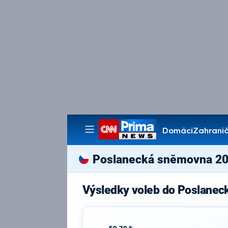
Domácí
Zahranič
Pořady
Poslanecká sněmovna 2
Výsledky voleb do Poslanec