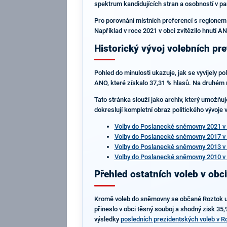
spektrum kandidujících stran a osobností v p
Pro porovnání místních preferencí s regionem
Například v roce 2021 v obci zvítězilo hnutí A
Historický vývoj volebních pre
Pohled do minulosti ukazuje, jak se vyvíjely p
ANO, které získalo 37,31 % hlasů. Na druhém m
Tato stránka slouží jako archiv, který umožňu
dokreslují kompletní obraz politického vývoje v
Volby do Poslanecké sněmovny 2021 v 
Volby do Poslanecké sněmovny 2017 v 
Volby do Poslanecké sněmovny 2013 v 
Volby do Poslanecké sněmovny 2010 v 
Přehled ostatních voleb v obci
Kromě voleb do sněmovny se občané Roztok u Se
přineslo v obci těsný souboj a shodný zisk 35,
výsledky
posledních prezidentských voleb v R