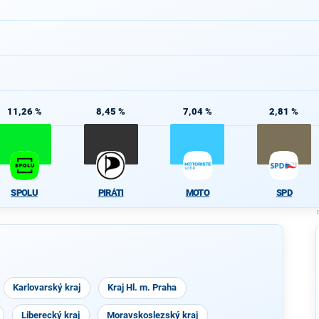
11,26 %
8,45 %
7,04 %
2,81 %
SPOLU
PIRÁTI
MOTO
SPD
Karlovarský kraj
Kraj Hl. m. Praha
Liberecký kraj
Moravskoslezský kraj