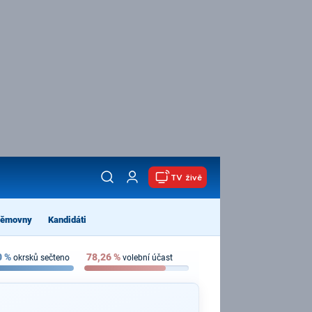
TV živě
němovny
Kandidáti
0
%
78,26
%
okrsků sečteno
volební účast