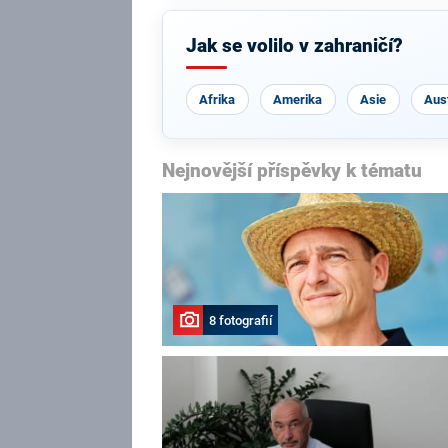
Jak se volilo v zahraničí?
Afrika
Amerika
Asie
Aust
Nejnovější příspěvky k tématu
8 fotografií