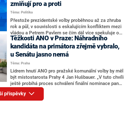
ohledně politického výkonu svého nástupce Jeronýma
zmiňují pro a proti
Tejce (za ANO) či vládní zmocněnkyně pro lidská
Téma: Politika
práva Taťány Malé (ANO). Označením „svoloč“ na
adresu vlády prý byla ještě hodná. Decroix se také
Přestože prezidentské volby proběhnou až za zhruba
vrátila k volební porážce koalice Spolu či promluvila o
rok a půl, v souvislosti s eskalujícím konfliktem mezi
hnutí Naše Česko Martina Kuby.
vládou a Petrem Pavlem se čím dál více spekuluje o
Těžkosti ANO v Praze: Náhradního
tom, koho by do bitvy o Hrad mohla vyslat současná
koalice. Někteří političtí komentátoři znovu vytahují
kandidáta na primátora zřejmě vybralo,
jméno premiéra Andreje Babiše (ANO). Jak moc je
u Senátu jasno nemá
pravděpodobné, že se v prezidentských volbách 2028
Téma: Praha
bude znovu opakovat souboj z roku 2023?
Lídrem hnutí ANO pro pražské komunální volby by měl
být místostarosta Prahy 4 Jan Hušbauer. „V tuto chvíli
ještě probíhá proces schválení finální nominace pana
Jana Hušbauera Výborem hnutí ANO,“ uvedl pro
ší příspěvky
redakci místopředseda pražského ANO Martin
Benkovič. O Hušbauerovi se spekulovalo jako o
náhradníkovi v čele pražské kandidátky poté, co
rezignoval po sérii nejasností v majetkových
přiznáních a pořizování bytů Ondřej Prokop. Zároveň
ale stále není jasné, kdo bude za ANO kandidovat ve
dvou ze tří pražských obvodů do horní komory
parlamentu. ANO má v Praze dlouhodobě horší