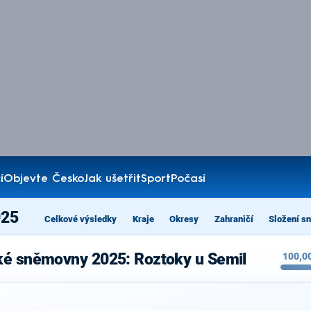
í
Objevte Česko
Jak ušetřit
Sport
Počasí
025
Celkové výsledky
Kraje
Okresy
Zahraničí
Složení s
ké sněmovny 2025: Roztoky u Semil
100,0