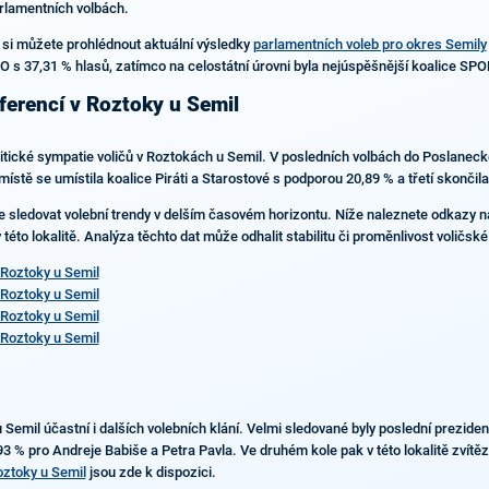
arlamentních volbách.
 si můžete prohlédnout aktuální výsledky
parlamentních voleb pro okres Semily
NO s 37,31 % hlasů, zatímco na celostátní úrovni byla nejúspěšnější koalice SPO
ferencí v Roztoky u Semil
olitické sympatie voličů v Roztokách u Semil. V posledních volbách do Poslanec
ístě se umístila koalice Piráti a Starostové s podporou 20,89 % a třetí skončil
je sledovat volební trendy v delším časovém horizontu. Níže naleznete odkazy n
 této lokalitě. Analýza těchto dat může odhalit stabilitu či proměnlivost voličské
Roztoky u Semil
Roztoky u Semil
Roztoky u Semil
Roztoky u Semil
mil účastní i dalších volebních klání. Velmi sledované byly poslední prezidents
93 % pro Andreje Babiše a Petra Pavla. Ve druhém kole pak v této lokalitě zvítě
oztoky u Semil
jsou zde k dispozici.