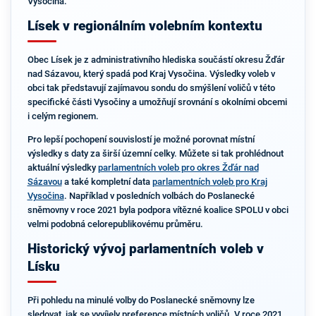
Vysočina.
Lísek v regionálním volebním kontextu
Obec Lísek je z administrativního hlediska součástí okresu Žďár
nad Sázavou, který spadá pod Kraj Vysočina. Výsledky voleb v
obci tak představují zajímavou sondu do smýšlení voličů v této
specifické části Vysočiny a umožňují srovnání s okolními obcemi
i celým regionem.
Pro lepší pochopení souvislostí je možné porovnat místní
výsledky s daty za širší územní celky. Můžete si tak prohlédnout
aktuální výsledky
parlamentních voleb pro okres Žďár nad
Sázavou
a také kompletní data
parlamentních voleb pro Kraj
Vysočina
. Například v posledních volbách do Poslanecké
sněmovny v roce 2021 byla podpora vítězné koalice SPOLU v obci
velmi podobná celorepublikovému průměru.
Historický vývoj parlamentních voleb v
Lísku
Při pohledu na minulé volby do Poslanecké sněmovny lze
sledovat, jak se vyvíjely preference místních voličů. V roce 2021