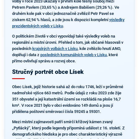
volby v roce 2023 ukázaly v prvním kole těsný souboj mezi
Petrem Pavlem (33,65 %) a Andrejem Babišem (29,26 %). Ve
druhém kole pak v obci jednoznačně zvítězil Petr Pavel se
ziskem 62,94 % hlasů, a zde jsou k dispozici kompletní
výsledky
prezidentských voleb v Lísku
.
O politickém životě v obci vypovídají také výsledky voleb na
regionální a místní úrovni. Přehled o tom, jak občané hlasovali v
posledních
krajských volbách v Lísku
, kde zvítězilo hnutí ANO,
doplňují i data z
posledních komunálních voleb v Lísku
, které
přímo ovlivňují správu a rozvoj obce.
Stručný portrét obce Lísek
Obec Lísek, jejíž historie sahá až do roku 1746, leží v průměrné
nadmořské výšce 663 metrů. Podle údajů z roku 2023 zde žije
351 obyvatel a její katastrální území se rozkládá na ploše 16,7
km². V roce 2021 bylo v obci evidováno 149 domů a jsou jí
přidělena poštovní směrovací čísla 59245 a 59301.
Mezi místní zajímavosti patří smírčí křížový kámen zvaný
„Pytlácký“, který podle legendy připomíná událost z 16. století. Z
demografického hlediska je pro obec charakteristický výrazně