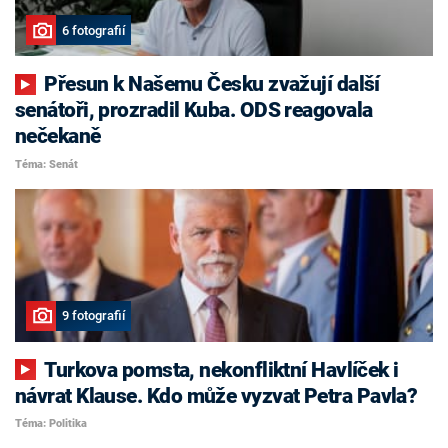
6 fotografií
Přesun k Našemu Česku zvažují další
senátoři, prozradil Kuba. ODS reagovala
nečekaně
Téma: Senát
9 fotografií
Turkova pomsta, nekonfliktní Havlíček i
návrat Klause. Kdo může vyzvat Petra Pavla?
Téma: Politika