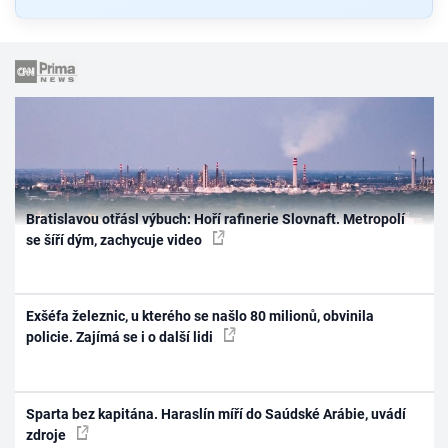
Bratislavou otřásl výbuch: Hoří rafinerie Slovnaft. Metropolí
se šíří dým, zachycuje video
Exšéfa železnic, u kterého se našlo 80 milionů, obvinila
policie. Zajímá se i o další lidi
Sparta bez kapitána. Haraslín míří do Saúdské Arábie, uvádí
zdroje