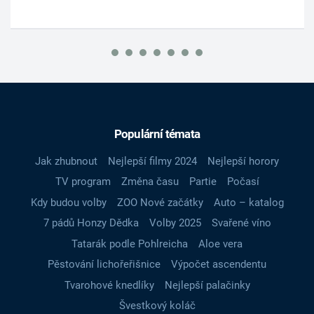
Populární témata
Jak zhubnout
Nejlepší filmy 2024
Nejlepší horory
TV program
Změna času
Partie
Počasí
Kdy budou volby
ZOO Nové začátky
Auto – katalog
7 pádů Honzy Dědka
Volby 2025
Svařené víno
Tatarák podle Pohlreicha
Aloe vera
Pěstování lichořeřišnice
Výpočet ascendentu
Tvarohové knedlíky
Nejlepší palačinky
Švestkový koláč