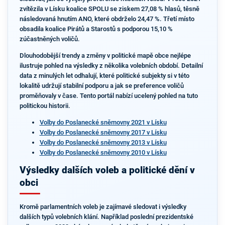
zvítězila v Lísku koalice SPOLU se ziskem 27,08 % hlasů, těsně
následovaná hnutím ANO, které obdrželo 24,47 %. Třetí místo
obsadila koalice Pirátů a Starostů s podporou 15,10 %
zúčastněných voličů.
Dlouhodobější trendy a změny v politické mapě obce nejlépe
ilustruje pohled na výsledky z několika volebních období. Detailní
data z minulých let odhalují, které politické subjekty si v této
lokalitě udržují stabilní podporu a jak se preference voličů
proměňovaly v čase. Tento portál nabízí ucelený pohled na tuto
politickou historii.
Volby do Poslanecké sněmovny 2021 v Lísku
Volby do Poslanecké sněmovny 2017 v Lísku
Volby do Poslanecké sněmovny 2013 v Lísku
Volby do Poslanecké sněmovny 2010 v Lísku
Výsledky dalších voleb a politické dění v
obci
Kromě parlamentních voleb je zajímavé sledovat i výsledky
dalších typů volebních klání. Například poslední prezidentské