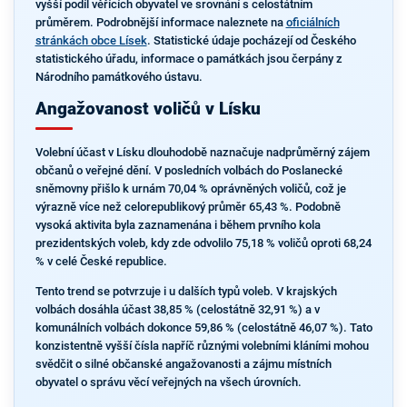
vyšší podíl věřících obyvatel ve srovnání s celostátním
průměrem. Podrobnější informace naleznete na
oficiálních
stránkách obce Lísek
. Statistické údaje pocházejí od Českého
statistického úřadu, informace o památkách jsou čerpány z
Národního památkového ústavu.
Angažovanost voličů v Lísku
Volební účast v Lísku dlouhodobě naznačuje nadprůměrný zájem
občanů o veřejné dění. V posledních volbách do Poslanecké
sněmovny přišlo k urnám 70,04 % oprávněných voličů, což je
výrazně více než celorepublikový průměr 65,43 %. Podobně
vysoká aktivita byla zaznamenána i během prvního kola
prezidentských voleb, kdy zde odvolilo 75,18 % voličů oproti 68,24
% v celé České republice.
Tento trend se potvrzuje i u dalších typů voleb. V krajských
volbách dosáhla účast 38,85 % (celostátně 32,91 %) a v
komunálních volbách dokonce 59,86 % (celostátně 46,07 %). Tato
konzistentně vyšší čísla napříč různými volebními kláními mohou
svědčit o silné občanské angažovanosti a zájmu místních
obyvatel o správu věcí veřejných na všech úrovních.