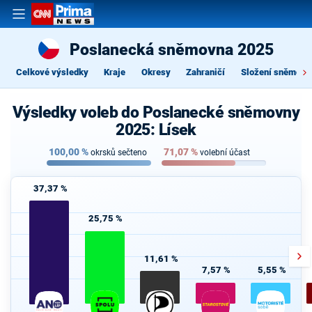
Poslanecká sněmovna 2025
Celkové výsledky
Kraje
Okresy
Zahraničí
Složení sněmovn
Výsledky voleb do Poslanecké sněmovny
2025: Lísek
100,00
%
71,07
%
okrsků sečteno
volební účast
37,37 %
25,75 %
11,61 %
7,57 %
5,55 %