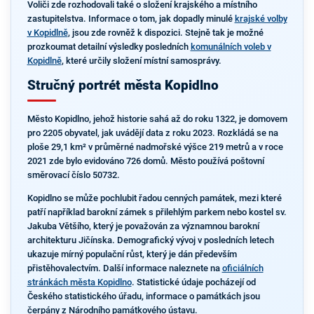
Voliči zde rozhodovali také o složení krajského a místního
zastupitelstva. Informace o tom, jak dopadly minulé
krajské volby
v Kopidlně
, jsou zde rovněž k dispozici. Stejně tak je možné
prozkoumat detailní výsledky posledních
komunálních voleb v
Kopidlně
, které určily složení místní samosprávy.
Stručný portrét města Kopidlno
Město Kopidlno, jehož historie sahá až do roku 1322, je domovem
pro 2205 obyvatel, jak uvádějí data z roku 2023. Rozkládá se na
ploše 29,1 km² v průměrné nadmořské výšce 219 metrů a v roce
2021 zde bylo evidováno 726 domů. Město používá poštovní
směrovací číslo 50732.
Kopidlno se může pochlubit řadou cenných památek, mezi které
patří například barokní zámek s přilehlým parkem nebo kostel sv.
Jakuba Většího, který je považován za významnou barokní
architekturu Jičínska. Demografický vývoj v posledních letech
ukazuje mírný populační růst, který je dán především
přistěhovalectvím. Další informace naleznete na
oficiálních
stránkách města Kopidlno
. Statistické údaje pocházejí od
Českého statistického úřadu, informace o památkách jsou
čerpány z Národního památkového ústavu.