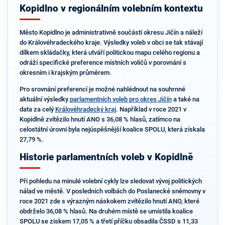
Kopidlno v regionálním volebním kontextu
Město Kopidlno je administrativně součástí okresu Jičín a náleží
do Královéhradeckého kraje. Výsledky voleb v obci se tak stávají
dílkem skládačky, která utváří politickou mapu celého regionu a
odráží specifické preference místních voličů v porovnání s
okresním i krajským průměrem.
Pro srovnání preferencí je možné nahlédnout na souhrnné
aktuální výsledky
parlamentních voleb pro okres Jičín
a také na
data za celý
Královéhradecký kraj
. Například v roce 2021 v
Kopidlně zvítězilo hnutí ANO s 36,08 % hlasů, zatímco na
celostátní úrovni byla nejúspěšnější koalice SPOLU, která získala
27,79 %.
Historie parlamentních voleb v Kopidlně
Při pohledu na minulé volební cykly lze sledovat vývoj politických
nálad ve městě. V posledních volbách do Poslanecké sněmovny v
roce 2021 zde s výrazným náskokem zvítězilo hnutí ANO, které
obdrželo 36,08 % hlasů. Na druhém místě se umístila koalice
SPOLU se ziskem 17,05 % a třetí příčku obsadila ČSSD s 11,33