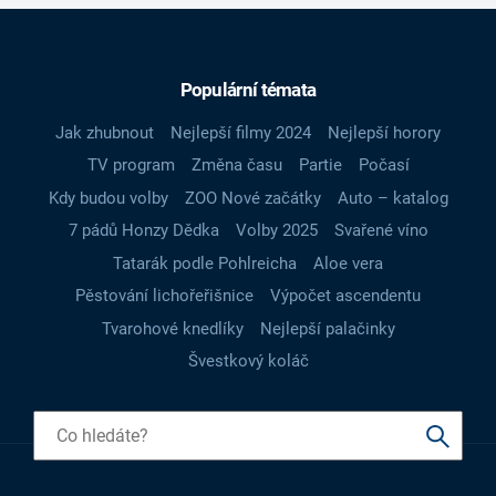
Populární témata
Jak zhubnout
Nejlepší filmy 2024
Nejlepší horory
TV program
Změna času
Partie
Počasí
Kdy budou volby
ZOO Nové začátky
Auto – katalog
7 pádů Honzy Dědka
Volby 2025
Svařené víno
Tatarák podle Pohlreicha
Aloe vera
Pěstování lichořeřišnice
Výpočet ascendentu
Tvarohové knedlíky
Nejlepší palačinky
Švestkový koláč