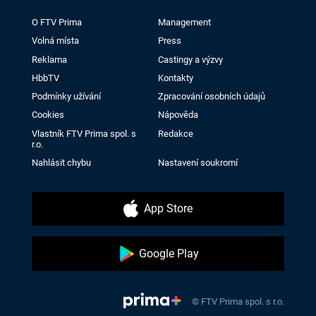
O FTV Prima
Management
Volná místa
Press
Reklama
Castingy a výzvy
HbbTV
Kontakty
Podmínky užívání
Zpracování osobních údajů
Cookies
Nápověda
Vlastník FTV Prima spol. s
Redakce
r.o.
Nahlásit chybu
Nastavení soukromí
App Store
Google Play
© FTV Prima spol. s r.o.