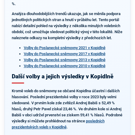
%.
Analýza dlouhodobějších trendů ukazuje, jak se měnila podpora
jednotlivých politických stran a hnutí v průběhu let. Tento portál
nabízí detailní pohled na výsledky z několika minulých volebních
období, což umožňuje sledovat politický vývoj v této lokalitě. Níže
naleznete odkazy na kompletní výsledky z předchozích let.
Volby do Poslanecké sněmovny 2021 v Kopidlně
Volby do Poslanecké sněmovny 2017 v Kopidlně
Volby do Poslanecké sněmovny 2013 v Kopidlně
Volby do Poslanecké sněmovny 2010 v Kopidlně
Další volby a jejich výsledky v Kopidlně
Kromě voleb do sněmovny se občané Kopidlna účastní i dalších
hlasování. Poslední prezidentské volby v roce 2023 byly velmi
sledované. V prvním kole zde zvítězil Andrej Babiš s 52,49 %
hlasů, druhý Petr Pavel získal 23,46 %. Ve druhém kole si Andrej
Babiš v obci udržel prvenství se ziskem 59,41 % hlasů. Podrobné
výsledky si můžete prohlédnout na stránce
posledních
prezidentských voleb v Kopidlně
.