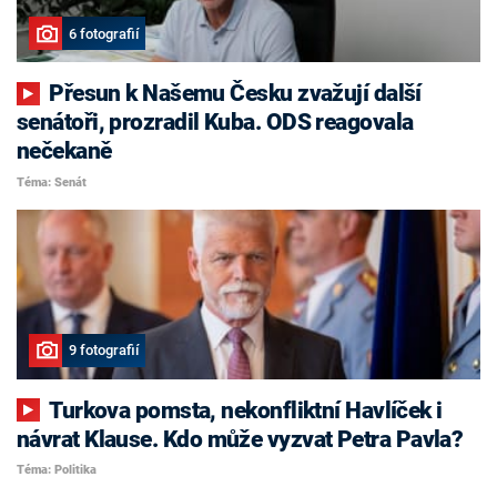
6 fotografií
Přesun k Našemu Česku zvažují další
senátoři, prozradil Kuba. ODS reagovala
nečekaně
Téma: Senát
9 fotografií
Turkova pomsta, nekonfliktní Havlíček i
návrat Klause. Kdo může vyzvat Petra Pavla?
Téma: Politika