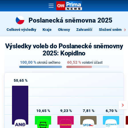
Poslanecká sněmovna 2025
Celkové výsledky
Kraje
Okresy
Zahraničí
Složení sněmovn
Výsledky voleb do Poslanecké sněmovny
2025: Kopidlno
100,00
%
60,52
%
okrsků sečteno
volební účast
50,65 %
10,65 %
9,23 %
7,81 %
6,70 %