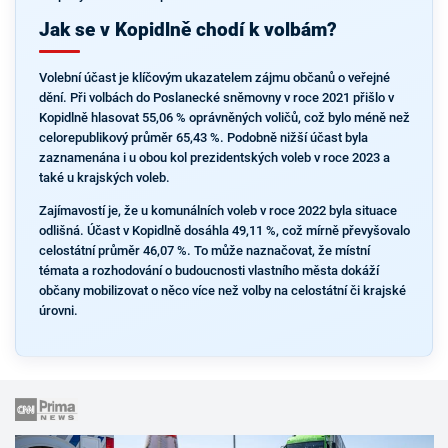
Jak se v Kopidlně chodí k volbám?
Volební účast je klíčovým ukazatelem zájmu občanů o veřejné
dění. Při volbách do Poslanecké sněmovny v roce 2021 přišlo v
Kopidlně hlasovat 55,06 % oprávněných voličů, což bylo méně než
celorepublikový průměr 65,43 %. Podobně nižší účast byla
zaznamenána i u obou kol prezidentských voleb v roce 2023 a
také u krajských voleb.
Zajímavostí je, že u komunálních voleb v roce 2022 byla situace
odlišná. Účast v Kopidlně dosáhla 49,11 %, což mírně převyšovalo
celostátní průměr 46,07 %. To může naznačovat, že místní
témata a rozhodování o budoucnosti vlastního města dokáží
občany mobilizovat o něco více než volby na celostátní či krajské
úrovni.