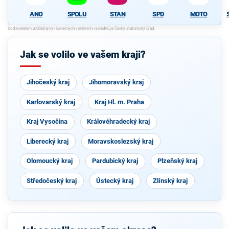
ANO
SPOLU
STAN
SPD
MOTO
Jak se volilo ve vašem kraji?
Jihočeský kraj
Jihomoravský kraj
Karlovarský kraj
Kraj Hl. m. Praha
Kraj Vysočina
Královéhradecký kraj
Liberecký kraj
Moravskoslezský kraj
Olomoucký kraj
Pardubický kraj
Plzeňský kraj
Středočeský kraj
Ústecký kraj
Zlínský kraj