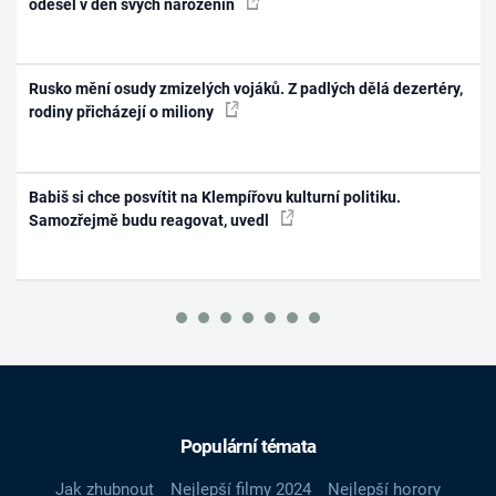
odešel v den svých narozenin
Rusko mění osudy zmizelých vojáků. Z padlých dělá dezertéry,
rodiny přicházejí o miliony
Babiš si chce posvítit na Klempířovu kulturní politiku.
Samozřejmě budu reagovat, uvedl
Populární témata
Jak zhubnout
Nejlepší filmy 2024
Nejlepší horory