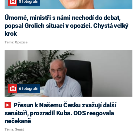
8 fotografií
Úmorné, ministři s námi nechodí do debat,
popsal Grolich situaci v opozici. Chystá velký
krok
Téma: Opozice
6 fotografií
Přesun k Našemu Česku zvažují další
senátoři, prozradil Kuba. ODS reagovala
nečekaně
Téma: Senát