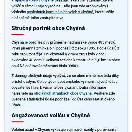
krajských voleb v Chyšné
ukazuje, jaké strany získaly důvěru
voličů v rámci Kraje Vysočina. Dále jsou zde archivovány i
výsledky
posledních komunálních voleb v Chyšné
, které určily
složení místního zastupitelstva.
Stručný portrét obce Chyšná
Chyšná je obec ležící v průměrné nadmořské výšce 485 metrů.
První písemná zmínka o ní pochází již z roku 1305. Podle údajů z
roku 2023 zde žije 119 obyvatel a v roce 2021 bylo v obci
evidováno 40 domů. Celková rozloha katastru činí 2,8 km² a obec
používá poštovní směrovací číslo 39501.
Z demografických údajů vyplývá, že se obec mírně rozrůstá díky
přistěhovalým. Co se týče náboženského vyznání, největší část
obyvatel se hlásí k variantě bez vyznání. Další informace
naleznete na
oficiálních stránkách obce Chyšná
. Veškeré zde
uvedené statistické údaje pocházejí od Českého statistického
úřadu.
Angažovanost voličů v Chyšné
Volební účast v Chyšné vykazuje zajímavé rozdíly v porovnání s