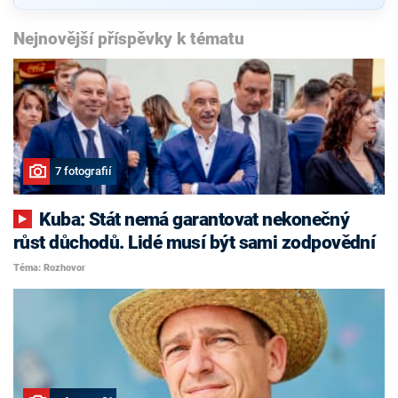
Nejnovější příspěvky k tématu
7 fotografií
Kuba: Stát nemá garantovat nekonečný
růst důchodů. Lidé musí být sami zodpovědní
Téma: Rozhovor