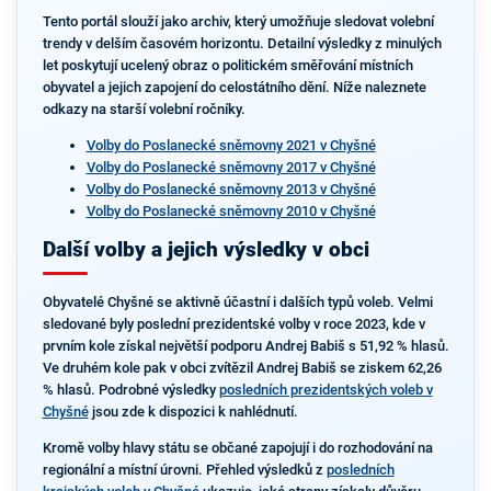
Tento portál slouží jako archiv, který umožňuje sledovat volební
trendy v delším časovém horizontu. Detailní výsledky z minulých
let poskytují ucelený obraz o politickém směřování místních
obyvatel a jejich zapojení do celostátního dění. Níže naleznete
odkazy na starší volební ročníky.
Volby do Poslanecké sněmovny 2021 v Chyšné
Volby do Poslanecké sněmovny 2017 v Chyšné
Volby do Poslanecké sněmovny 2013 v Chyšné
Volby do Poslanecké sněmovny 2010 v Chyšné
Další volby a jejich výsledky v obci
Obyvatelé Chyšné se aktivně účastní i dalších typů voleb. Velmi
sledované byly poslední prezidentské volby v roce 2023, kde v
prvním kole získal největší podporu Andrej Babiš s 51,92 % hlasů.
Ve druhém kole pak v obci zvítězil Andrej Babiš se ziskem 62,26
% hlasů. Podrobné výsledky
posledních prezidentských voleb v
Chyšné
jsou zde k dispozici k nahlédnutí.
Kromě volby hlavy státu se občané zapojují i do rozhodování na
regionální a místní úrovni. Přehled výsledků z
posledních