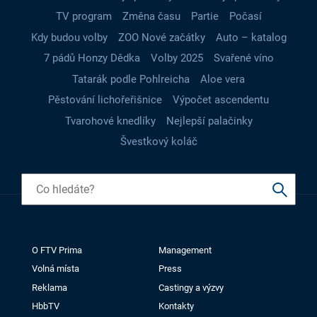
TV program
Změna času
Partie
Počasí
Kdy budou volby
ZOO Nové začátky
Auto – katalog
7 pádů Honzy Dědka
Volby 2025
Svařené víno
Tatarák podle Pohlreicha
Aloe vera
Pěstování lichořeřišnice
Výpočet ascendentu
Tvarohové knedlíky
Nejlepší palačinky
Švestkový koláč
O FTV Prima
Management
Volná místa
Press
Reklama
Castingy a výzvy
HbbTV
Kontakty