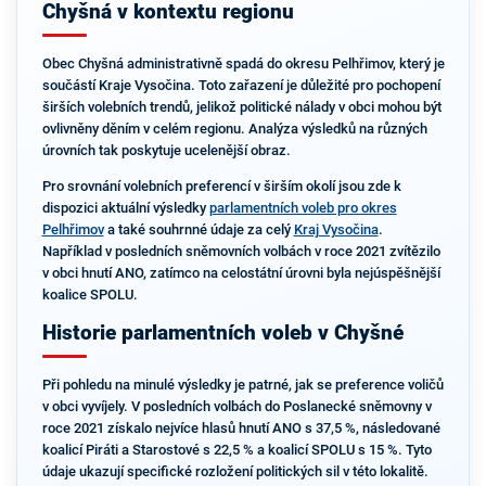
Chyšná v kontextu regionu
Obec Chyšná administrativně spadá do okresu Pelhřimov, který je
součástí Kraje Vysočina. Toto zařazení je důležité pro pochopení
širších volebních trendů, jelikož politické nálady v obci mohou být
ovlivněny děním v celém regionu. Analýza výsledků na různých
úrovních tak poskytuje ucelenější obraz.
Pro srovnání volebních preferencí v širším okolí jsou zde k
dispozici aktuální výsledky
parlamentních voleb pro okres
Pelhřimov
a také souhrnné údaje za celý
Kraj Vysočina
.
Například v posledních sněmovních volbách v roce 2021 zvítězilo
v obci hnutí ANO, zatímco na celostátní úrovni byla nejúspěšnější
koalice SPOLU.
Historie parlamentních voleb v Chyšné
Při pohledu na minulé výsledky je patrné, jak se preference voličů
v obci vyvíjely. V posledních volbách do Poslanecké sněmovny v
roce 2021 získalo nejvíce hlasů hnutí ANO s 37,5 %, následované
koalicí Piráti a Starostové s 22,5 % a koalicí SPOLU s 15 %. Tyto
údaje ukazují specifické rozložení politických sil v této lokalitě.