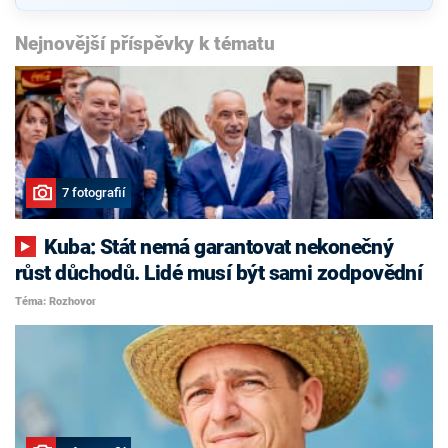
Nejnovější příspěvky k tématu
7 fotografií
Kuba: Stát nemá garantovat nekonečný
růst důchodů. Lidé musí být sami zodpovědní
Téma: Rozhovor