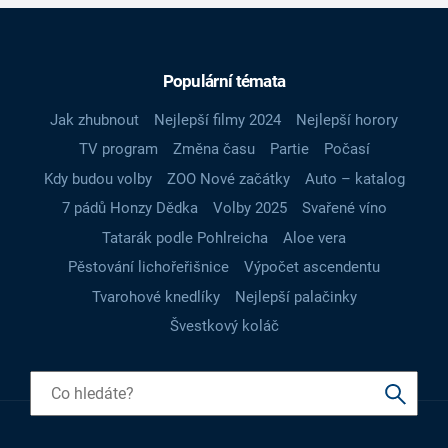
Populární témata
Jak zhubnout
Nejlepší filmy 2024
Nejlepší horory
TV program
Změna času
Partie
Počasí
Kdy budou volby
ZOO Nové začátky
Auto – katalog
7 pádů Honzy Dědka
Volby 2025
Svařené víno
Tatarák podle Pohlreicha
Aloe vera
Pěstování lichořeřišnice
Výpočet ascendentu
Tvarohové knedlíky
Nejlepší palačinky
Švestkový koláč