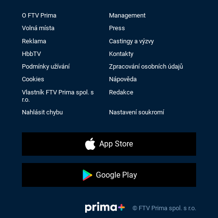
O FTV Prima
Management
Volná místa
Press
Reklama
Castingy a výzvy
HbbTV
Kontakty
Podmínky užívání
Zpracování osobních údajů
Cookies
Nápověda
Vlastník FTV Prima spol. s
Redakce
r.o.
Nahlásit chybu
Nastavení soukromí
App Store
Google Play
© FTV Prima spol. s r.o.