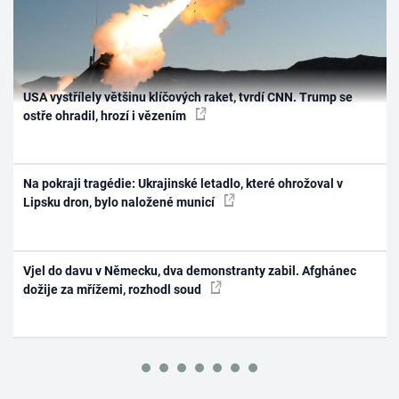
USA vystřílely většinu klíčových raket, tvrdí CNN. Trump se
ostře ohradil, hrozí i vězením
Na pokraji tragédie: Ukrajinské letadlo, které ohrožoval v
Lipsku dron, bylo naložené municí
Vjel do davu v Německu, dva demonstranty zabil. Afghánec
dožije za mřížemi, rozhodl soud