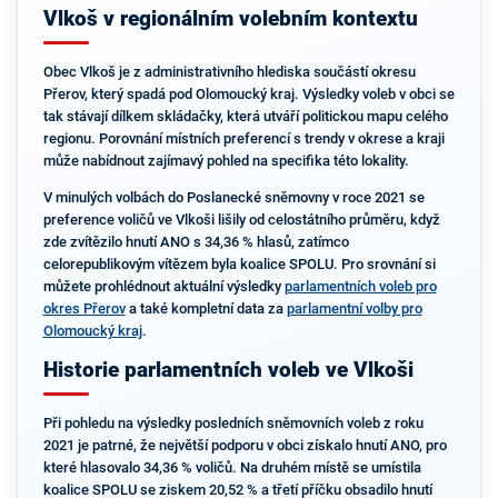
Vlkoš v regionálním volebním kontextu
Obec Vlkoš je z administrativního hlediska součástí okresu
Přerov, který spadá pod Olomoucký kraj. Výsledky voleb v obci se
tak stávají dílkem skládačky, která utváří politickou mapu celého
regionu. Porovnání místních preferencí s trendy v okrese a kraji
může nabídnout zajímavý pohled na specifika této lokality.
V minulých volbách do Poslanecké sněmovny v roce 2021 se
preference voličů ve Vlkoši lišily od celostátního průměru, když
zde zvítězilo hnutí ANO s 34,36 % hlasů, zatímco
celorepublikovým vítězem byla koalice SPOLU. Pro srovnání si
můžete prohlédnout aktuální výsledky
parlamentních voleb pro
okres Přerov
a také kompletní data za
parlamentní volby pro
Olomoucký kraj
.
Historie parlamentních voleb ve Vlkoši
Při pohledu na výsledky posledních sněmovních voleb z roku
2021 je patrné, že největší podporu v obci získalo hnutí ANO, pro
které hlasovalo 34,36 % voličů. Na druhém místě se umístila
koalice SPOLU se ziskem 20,52 % a třetí příčku obsadilo hnutí