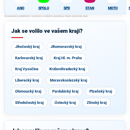
ANO
SPOLU
SPD
STAN
MOTO
Jak se volilo ve vašem kraji?
Jihočeský kraj
Jihomoravský kraj
Karlovarský kraj
Kraj Hl. m. Praha
Kraj Vysočina
Královéhradecký kraj
Liberecký kraj
Moravskoslezský kraj
Olomoucký kraj
Pardubický kraj
Plzeňský kraj
Středočeský kraj
Ústecký kraj
Zlínský kraj