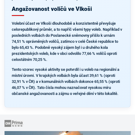
Angažovanost voličů ve Vlkoši
Volební účast ve Vlkoši dlouhodobě a konzistentně převyšuje
celorepublikový průměr, a to napříč všemi typy voleb. Například v
posledních volbách do Poslanecké sněmovny přišlo k urnám
74,51 % oprávněných voličů, zatímco v celé České republice to
bylo 65,43 %. Podobně vysoký zájem byl i u druhého kola
prezidentských voleb, kde v obci odvolilo 77,66 % voličů oproti
celostátním 70,25 %.
Tento vzorec vysoké aktivity se potvrdil i u voleb na regionální a
místní úrovni. V krajských volbách byla účast 39,61 % (oproti
32,91 % v ČR) a v komunálních volbách dokonce 65,55 % (oproti
46,07 % v ČR). Tato čísla mohou naznačovat vysokou míru
občanské angažovanosti a zájmu o veřejné dění v této lokalitě.