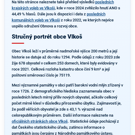
Na této stránce naleznete také přehled výsledků
posledních
krajských voleb ve Vlkoši
, kde v roce 2024 zvítězilo hnutí ANO s
44,49 % hlasů. Dále jsou k dispozici i data z
posledních
komunálních voleb ve Vlkoši
z roku 2022, ve kterých nejvíce
uspělo sdružení Obnova a rozvoj obce.
Stručný portrét obce Vlkoš
Obec Vlkoš leží v průměrné nadmořské výšce 200 metrů a její
historie se datuje až do roku 1294. Podle údajů z roku 2023 zde
žije 678 obyvatel v celkem 253 domech, které byly evidovány v
roce 2021. Celková rozloha katastru obce činí 9 km² a její
poštovní směrovací číslo je 75119.
Mezi významné památky v obci patří barokní vodní mlýn zřízený v
roce 1726. Z demografického hlediska zaznamenala obec v
posledních letech mírný příliv nových obyvatel, ačkoliv celkový
počet mírně klesl v důsledku přirozeného úbytku. Zajímavostí je,
že podíl věřících obyvatel je zde s 43,1 % výrazně nad
celorepublikovým průměrem. Další informace naleznete na
oficiálních stránkách obce Vlkoš
. Statistické údaje pocházejí z
dat Českého statistického úřadu, zatímco informace o
památkách jsou čerpány z Národního památkového ústavu.