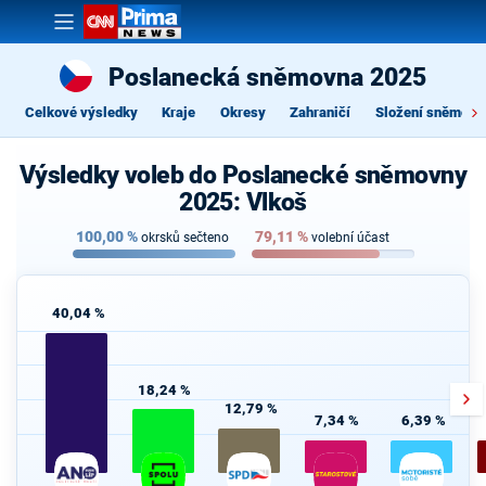
Poslanecká sněmovna 2025
Celkové výsledky
Kraje
Okresy
Zahraničí
Složení sněmovn
Výsledky voleb do Poslanecké sněmovny
2025: Vlkoš
100,00
%
79,11
%
okrsků sečteno
volební účast
40,04 %
18,24 %
12,79 %
7,34 %
6,39 %