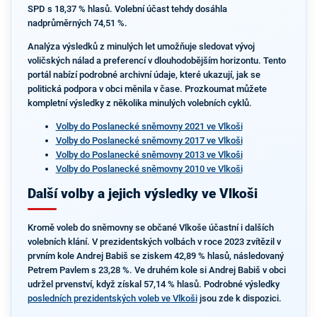
SPD s 18,37 % hlasů. Volební účast tehdy dosáhla
nadprůměrných 74,51 %.
Analýza výsledků z minulých let umožňuje sledovat vývoj
voličských nálad a preferencí v dlouhodobějším horizontu. Tento
portál nabízí podrobné archivní údaje, které ukazují, jak se
politická podpora v obci měnila v čase. Prozkoumat můžete
kompletní výsledky z několika minulých volebních cyklů.
Volby do Poslanecké sněmovny 2021 ve Vlkoši
Volby do Poslanecké sněmovny 2017 ve Vlkoši
Volby do Poslanecké sněmovny 2013 ve Vlkoši
Volby do Poslanecké sněmovny 2010 ve Vlkoši
Další volby a jejich výsledky ve Vlkoši
Kromě voleb do sněmovny se občané Vlkoše účastní i dalších
volebních klání. V prezidentských volbách v roce 2023 zvítězil v
prvním kole Andrej Babiš se ziskem 42,89 % hlasů, následovaný
Petrem Pavlem s 23,28 %. Ve druhém kole si Andrej Babiš v obci
udržel prvenství, když získal 57,14 % hlasů. Podrobné výsledky
posledních prezidentských voleb ve Vlkoši
jsou zde k dispozici.