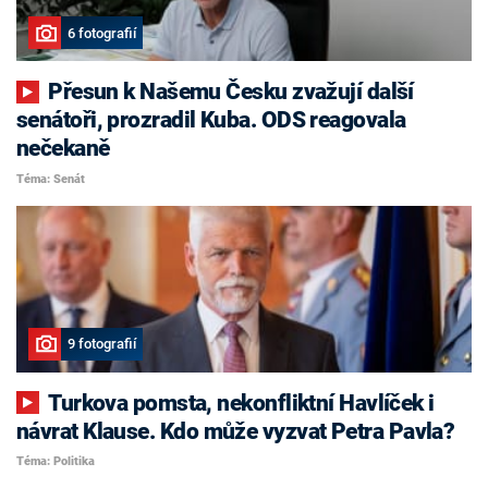
6 fotografií
Přesun k Našemu Česku zvažují další
senátoři, prozradil Kuba. ODS reagovala
nečekaně
Téma: Senát
9 fotografií
Turkova pomsta, nekonfliktní Havlíček i
návrat Klause. Kdo může vyzvat Petra Pavla?
Téma: Politika