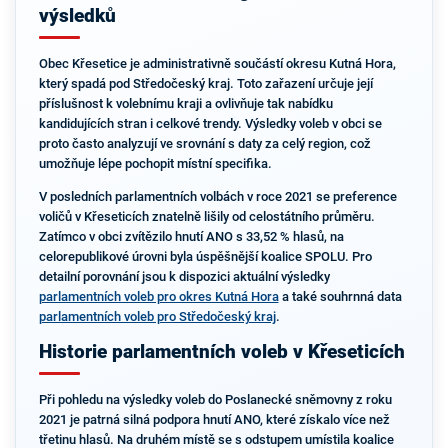
výsledků
Obec Křesetice je administrativně součástí okresu Kutná Hora,
který spadá pod Středočeský kraj. Toto zařazení určuje její
příslušnost k volebnímu kraji a ovlivňuje tak nabídku
kandidujících stran i celkové trendy. Výsledky voleb v obci se
proto často analyzují ve srovnání s daty za celý region, což
umožňuje lépe pochopit místní specifika.
V posledních parlamentních volbách v roce 2021 se preference
voličů v Křeseticích znatelně lišily od celostátního průměru.
Zatímco v obci zvítězilo hnutí ANO s 33,52 % hlasů, na
celorepublikové úrovni byla úspěšnější koalice SPOLU. Pro
detailní porovnání jsou k dispozici aktuální výsledky
parlamentních voleb pro okres Kutná Hora
a také souhrnná data
parlamentních voleb pro Středočeský kraj
.
Historie parlamentních voleb v Křeseticích
Při pohledu na výsledky voleb do Poslanecké sněmovny z roku
2021 je patrná silná podpora hnutí ANO, které získalo více než
třetinu hlasů. Na druhém místě se s odstupem umístila koalice