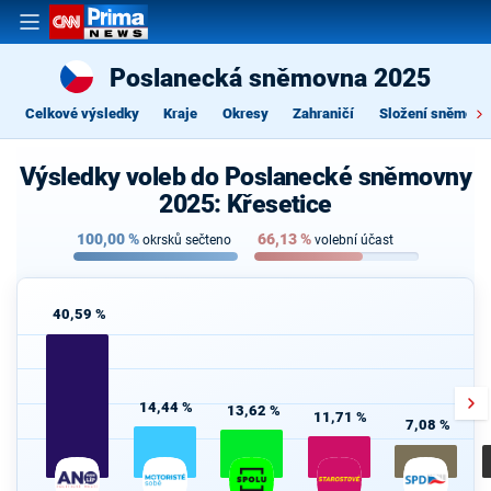
Poslanecká sněmovna 2025
Celkové výsledky
Kraje
Okresy
Zahraničí
Složení sněmovn
Výsledky voleb do Poslanecké sněmovny
2025: Křesetice
100,00
%
66,13
%
okrsků sečteno
volební účast
40,59 %
14,44 %
13,62 %
11,71 %
7,08 %