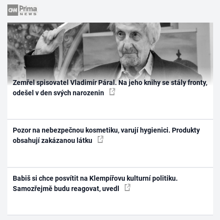
Zemřel spisovatel Vladimír Páral. Na jeho knihy se stály fronty,
odešel v den svých narozenin
Pozor na nebezpečnou kosmetiku, varují hygienici. Produkty
obsahují zakázanou látku
Babiš si chce posvítit na Klempířovu kulturní politiku.
Samozřejmě budu reagovat, uvedl