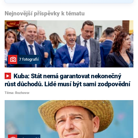
Nejnovější příspěvky k tématu
7 fotografií
Kuba: Stát nemá garantovat nekonečný
růst důchodů. Lidé musí být sami zodpovědní
Téma: Rozhovor