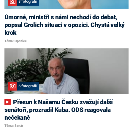
8 fotografií
Úmorné, ministři s námi nechodí do debat,
popsal Grolich situaci v opozici. Chystá velký
krok
Téma: Opozice
6 fotografií
Přesun k Našemu Česku zvažují další
senátoři, prozradil Kuba. ODS reagovala
nečekaně
Téma: Senát