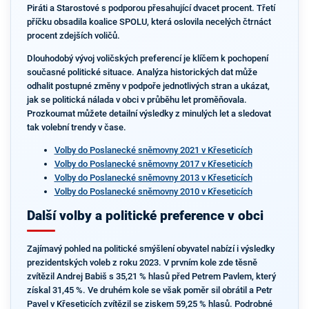
Piráti a Starostové s podporou přesahující dvacet procent. Třetí
příčku obsadila koalice SPOLU, která oslovila necelých čtrnáct
procent zdejších voličů.
Dlouhodobý vývoj voličských preferencí je klíčem k pochopení
současné politické situace. Analýza historických dat může
odhalit postupné změny v podpoře jednotlivých stran a ukázat,
jak se politická nálada v obci v průběhu let proměňovala.
Prozkoumat můžete detailní výsledky z minulých let a sledovat
tak volební trendy v čase.
Volby do Poslanecké sněmovny 2021 v Křeseticích
Volby do Poslanecké sněmovny 2017 v Křeseticích
Volby do Poslanecké sněmovny 2013 v Křeseticích
Volby do Poslanecké sněmovny 2010 v Křeseticích
Další volby a politické preference v obci
Zajímavý pohled na politické smýšlení obyvatel nabízí i výsledky
prezidentských voleb z roku 2023. V prvním kole zde těsně
zvítězil Andrej Babiš s 35,21 % hlasů před Petrem Pavlem, který
získal 31,45 %. Ve druhém kole se však poměr sil obrátil a Petr
Pavel v Křeseticích zvítězil se ziskem 59,25 % hlasů. Podrobné