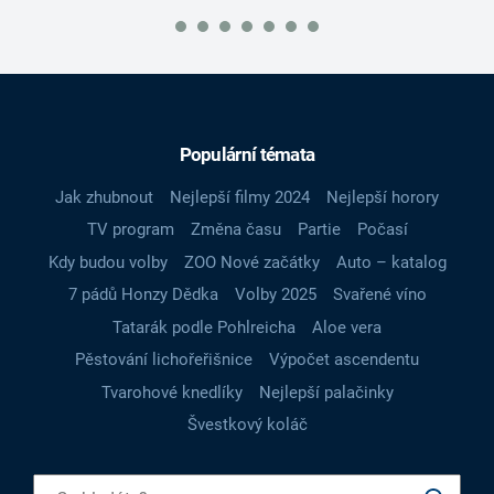
Populární témata
Jak zhubnout
Nejlepší filmy 2024
Nejlepší horory
TV program
Změna času
Partie
Počasí
Kdy budou volby
ZOO Nové začátky
Auto – katalog
7 pádů Honzy Dědka
Volby 2025
Svařené víno
Tatarák podle Pohlreicha
Aloe vera
Pěstování lichořeřišnice
Výpočet ascendentu
Tvarohové knedlíky
Nejlepší palačinky
Švestkový koláč