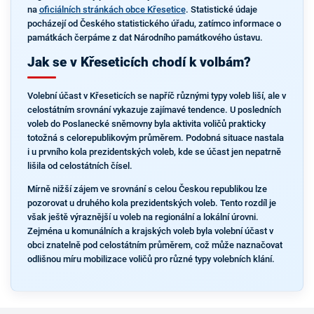
na
oficiálních stránkách obce Křesetice
. Statistické údaje
pocházejí od Českého statistického úřadu, zatímco informace o
památkách čerpáme z dat Národního památkového ústavu.
Jak se v Křeseticích chodí k volbám?
Volební účast v Křeseticích se napříč různými typy voleb liší, ale v
celostátním srovnání vykazuje zajímavé tendence. U posledních
voleb do Poslanecké sněmovny byla aktivita voličů prakticky
totožná s celorepublikovým průměrem. Podobná situace nastala
i u prvního kola prezidentských voleb, kde se účast jen nepatrně
lišila od celostátních čísel.
Mírně nižší zájem ve srovnání s celou Českou republikou lze
pozorovat u druhého kola prezidentských voleb. Tento rozdíl je
však ještě výraznější u voleb na regionální a lokální úrovni.
Zejména u komunálních a krajských voleb byla volební účast v
obci znatelně pod celostátním průměrem, což může naznačovat
odlišnou míru mobilizace voličů pro různé typy volebních klání.