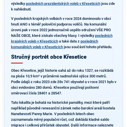
výsledky
posledních prezidentských voleb v Křeseticích
jsou zde
k nahlédnutí.
V posledních krajských volbách v roce 2024 dominovalo v obci
hnutí ANO s téměř poloviční podporou voličů. Na komunální
úrovni pak v roce 2022 jednoznačně uspělo sdružení VŠE PRO
NAŠE OBCE, které získalo všechny hlasy. I výsledky
posledních
krajských voleb v Křeseticích
a také data z
posledních
komunálních voleb v Křeseticích
jsou součástí tohoto přehledu.
Stručný portrét obce Křesetice
Obec Křesetice, jejíž historie sahá až do roku 1327, se rozkládá
na ploše 10,9 km² v průměrné nadmořské výšce 300 metrů.
Podle údajů z roku 2023 zde žilo 741 obyvatel a v roce 2021 bylo v
obci evidováno 280 domů. Křesetice používají poštovní
směrovací čísla 28401 a 28547.
Tato lokalita je bohatá na historické památky, mezi které patří
například původně renesanční zámek nebo barokní areál kostela
Nanebevzetí Panny Marie. V posledních letech obec
zaznamenala mírný populační růst, což dokládá kladné saldo
migrace i celkový přírůstek obyvatel. Další informace naleznete