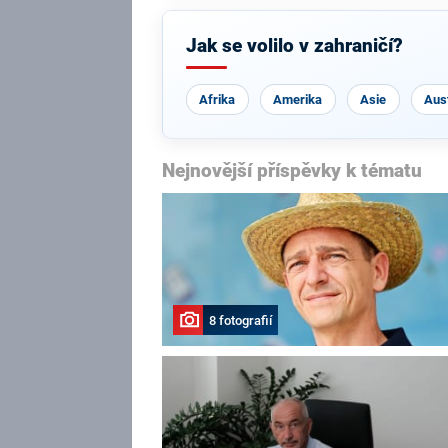
Jak se volilo v zahraničí?
Afrika
Amerika
Asie
Aust
Nejnovější příspěvky k tématu
8 fotografií