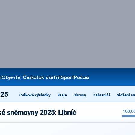
í
Objevte Česko
Jak ušetřit
Sport
Počasí
025
Celkové výsledky
Kraje
Okresy
Zahraničí
Složení s
ké sněmovny 2025: Libníč
100,0