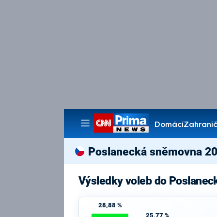
Domácí
Zahranič
Pořady
Poslanecká sněmovna 2
Výsledky voleb do Poslanec
28,88 %
25,77 %