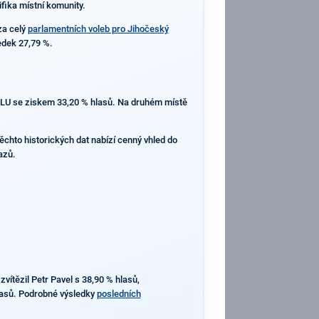
ifika místní komunity.
za celý
parlamentních voleb pro Jihočeský
ledek 27,79 %.
SPOLU se ziskem 33,20 % hlasů. Na druhém místě
těchto historických dat nabízí cenný vhled do
azů.
vítězil Petr Pavel s 38,90 % hlasů,
lasů. Podrobné výsledky
posledních