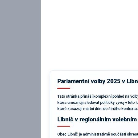
Parlamentní volby 2025 v Libní
Tato stránka přináší komplexní pohled na volby
která umožňují sledovat politický vývoj v této 
které zasazují místní dění do širšího kontextu.
Libníč v regionálním volebním
Obec Libníč je administrativně součástí okres