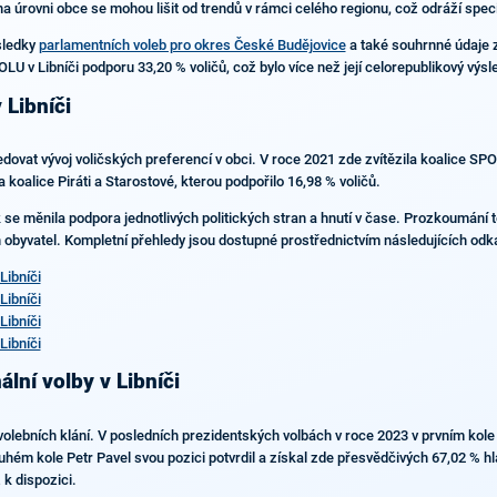
na úrovni obce se mohou lišit od trendů v rámci celého regionu, což odráží spec
ýsledky
parlamentních voleb pro okres České Budějovice
a také souhrnné údaje 
OLU v Libníči podporu 33,20 % voličů, což bylo více než její celorepublikový výs
 Libníči
ledovat vývoj voličských preferencí v obci. V roce 2021 zde zvítězila koalice 
a koalice Piráti a Starostové, kterou podpořilo 16,98 % voličů.
ak se měnila podpora jednotlivých politických stran a hnutí v čase. Prozkoumání 
ch obyvatel. Kompletní přehledy jsou dostupné prostřednictvím následujících odk
Libníči
Libníči
Libníči
Libníči
lní volby v Libníči
 volebních klání. V posledních prezidentských volbách v roce 2023 v prvním kole z
ém kole Petr Pavel svou pozici potvrdil a získal zde přesvědčivých 67,02 % h
k dispozici.