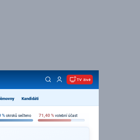
TV živě
němovny
Kandidáti
0
%
71,40
%
okrsků sečteno
volební účast