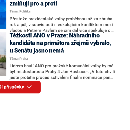
ohledně politického výkonu svého nástupce Jeronýma
zmiňují pro a proti
Tejce (za ANO) či vládní zmocněnkyně pro lidská
Téma: Politika
práva Taťány Malé (ANO). Označením „svoloč“ na
adresu vlády prý byla ještě hodná. Decroix se také
Přestože prezidentské volby proběhnou až za zhruba
vrátila k volební porážce koalice Spolu či promluvila o
rok a půl, v souvislosti s eskalujícím konfliktem mezi
hnutí Naše Česko Martina Kuby.
vládou a Petrem Pavlem se čím dál více spekuluje o
Těžkosti ANO v Praze: Náhradního
tom, koho by do bitvy o Hrad mohla vyslat současná
koalice. Někteří političtí komentátoři znovu vytahují
kandidáta na primátora zřejmě vybralo,
jméno premiéra Andreje Babiše (ANO). Jak moc je
u Senátu jasno nemá
pravděpodobné, že se v prezidentských volbách 2028
Téma: Praha
bude znovu opakovat souboj z roku 2023?
Lídrem hnutí ANO pro pražské komunální volby by měl
být místostarosta Prahy 4 Jan Hušbauer. „V tuto chvíli
ještě probíhá proces schválení finální nominace pana
Jana Hušbauera Výborem hnutí ANO,“ uvedl pro
ší příspěvky
redakci místopředseda pražského ANO Martin
Benkovič. O Hušbauerovi se spekulovalo jako o
náhradníkovi v čele pražské kandidátky poté, co
rezignoval po sérii nejasností v majetkových
přiznáních a pořizování bytů Ondřej Prokop. Zároveň
ale stále není jasné, kdo bude za ANO kandidovat ve
dvou ze tří pražských obvodů do horní komory
parlamentu. ANO má v Praze dlouhodobě horší