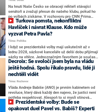
Téma: Senát
komentátoři mluví jako o slabé a v defenzivě. „Je to
úmorná práce upozorňovat na chyby vlády. Ministři s
Na hnutí Naše Česko se obracejí někteří stávající
námi navíc nechodí do debat. Chceme ale ukazovat
senátoři a zvažují přesun do našeho klubu, pokud ho
svoje témata,“ odpověděl Grolich na dotaz CNN Prima
po volbách získáme. V rozhovoru pro CNN Prima
Turkova pomsta, nekonfliktní
NEWS.
NEWS to řekl zakladatel hnutí a jihočeský hejtman
Martin Kuba. Konkrétní nebyl, ale získat by takto mohl
Havlíček i návrat Klause. Kdo může
například senátora Zdeňka Hrabu, který je dnes
vyzvat Petra Pavla?
součástí klubu ODS a TOP 09. Hraba to na dotaz
Téma: Politika
redakce nevyloučil. Předseda klubu senátorů ODS
Zdeněk Nytra redakci řekl, že počítá s odchodem
I když se prezidentské volby mají uskutečnit až v
některých senátorů z klubu a že Naše Česko není
lednu 2028, sázkové kanceláře už delší dobu přijímají
nepřítel, ale soupeř.
sázky na vítěze. Jednoznačným favoritem je současná
Decroix: Se svoločí jsem byla na vládu
hlava státu Petr Pavel. Daleko za ním pak bookmakeři
zmiňují dva výrazné politiky ANO, tedy premiéra
ještě hodná. Spolu říkalo pravdu, lidé ji
Andreje Babiše a ministra průmyslu Karla Havlíčka.
nechtěli vidět
Oblíbeným tipem samotných sázkařů je poslanec za
Téma: Rozhovor
Motoristy Filip Turek. Politolog Jan Kubáček nicméně
o případné kandidatuře kohokoliv ze zmíněné trojice
Vláda Andreje Babiše (ANO) je prvním kabinetem od
značně pochybuje. Podle něj současná koalice dosud
revoluce, který dává každý den najevo, že justici není
nemá osobu, která by Pavlovi mohla konkurovat.
potřeba respektovat. Alespoň to si myslí stínová
Prezidentské volby: Bude se
ministryně spravedlnosti ODS Eva Decroix. V
rozhovoru pro CNN Prima NEWS si nebrala servítky
opakovat duel Pavel vs. Babiš? Experti