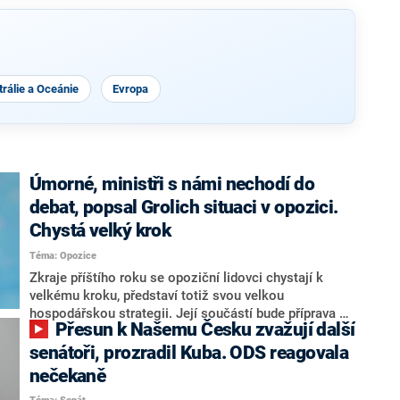
rálie a Oceánie
Evropa
Úmorné, ministři s námi nechodí do
debat, popsal Grolich situaci v opozici.
Chystá velký krok
Téma: Opozice
Zkraje příštího roku se opoziční lidovci chystají k
velkému kroku, představí totiž svou velkou
hospodářskou strategii. Její součástí bude příprava na
Přesun k Našemu Česku zvažují další
stárnutí populace, řekl ve středu na setkání s novináři
nový předseda lidovců Jan Grolich. Ten zároveň v
senátoři, prozradil Kuba. ODS reagovala
senátních volbách kandiduje ve Vyškově. Popsal i
nečekaně
aktivitu opozice, o níž vládní strany nebo političtí