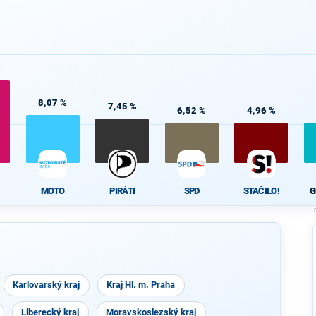
%
8,07 %
7,45 %
6,52 %
4,96 %
MOTO
PIRÁTI
SPD
STAČILO!
G
Karlovarský kraj
Kraj Hl. m. Praha
Liberecký kraj
Moravskoslezský kraj