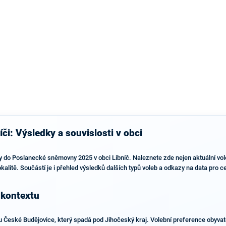
výsledky než ve zbytku republiky.
či: Výsledky a souvislosti v obci
 do Poslanecké sněmovny 2025 v obci Libníč. Naleznete zde nejen aktuální voleb
lokalitě. Součástí je i přehled výsledků dalších typů voleb a odkazy na data pro 
 kontextu
u České Budějovice, který spadá pod Jihočeský kraj. Volební preference obyvate