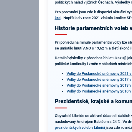
politických nálad v jižních Čechách. Výsledky 
Pro porovnání jsou zde k dispozici aktuální v
kraj
. Například v roce 2021 získala koalice SP
Historie parlamentních voleb v
Při pohledu na minulé parlamentní volby lze s
se umístilo hnutí ANO s 19,62 % a třetí skončil
Detailní výsledky z předchozích let ukazují, j
politické kontinuity i změn v náladách místní
Volby do Poslanecké sněmovny 2021 v 
Volby do Poslanecké sněmovny 2017 v 
Volby do Poslanecké sněmovny 2013 v 
Volby do Poslanecké sněmovny 2010 v 
Prezidentské, krajské a komuná
Obyvatelé Libníče se aktivně účastní i dalších
následovaný Andrejem Babišem s 24 %. Ve druh
prezidentských voleb v Libníči
jsou zde rovněž 