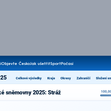
í
Objevte Česko
Jak ušetřit
Sport
Počasí
025
Celkové výsledky
Kraje
Okresy
Zahraničí
Složení s
ké sněmovny 2025: Stráž
100,0