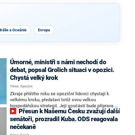
rálie a Oceánie
Evropa
Úmorné, ministři s námi nechodí do
debat, popsal Grolich situaci v opozici.
Chystá velký krok
Téma: Opozice
Zkraje příštího roku se opoziční lidovci chystají k
velkému kroku, představí totiž svou velkou
hospodářskou strategii. Její součástí bude příprava na
Přesun k Našemu Česku zvažují další
stárnutí populace, řekl ve středu na setkání s novináři
nový předseda lidovců Jan Grolich. Ten zároveň v
senátoři, prozradil Kuba. ODS reagovala
senátních volbách kandiduje ve Vyškově. Popsal i
nečekaně
aktivitu opozice, o níž vládní strany nebo političtí