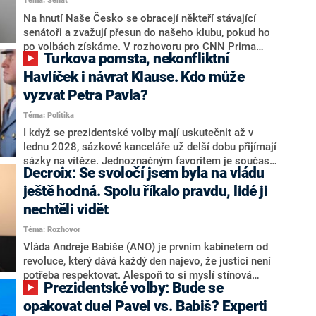
Téma: Senát
komentátoři mluví jako o slabé a v defenzivě. „Je to
úmorná práce upozorňovat na chyby vlády. Ministři s
Na hnutí Naše Česko se obracejí někteří stávající
námi navíc nechodí do debat. Chceme ale ukazovat
senátoři a zvažují přesun do našeho klubu, pokud ho
svoje témata,“ odpověděl Grolich na dotaz CNN Prima
po volbách získáme. V rozhovoru pro CNN Prima
Turkova pomsta, nekonfliktní
NEWS.
NEWS to řekl zakladatel hnutí a jihočeský hejtman
Martin Kuba. Konkrétní nebyl, ale získat by takto mohl
Havlíček i návrat Klause. Kdo může
například senátora Zdeňka Hrabu, který je dnes
vyzvat Petra Pavla?
součástí klubu ODS a TOP 09. Hraba to na dotaz
Téma: Politika
redakce nevyloučil. Předseda klubu senátorů ODS
Zdeněk Nytra redakci řekl, že počítá s odchodem
I když se prezidentské volby mají uskutečnit až v
některých senátorů z klubu a že Naše Česko není
lednu 2028, sázkové kanceláře už delší dobu přijímají
nepřítel, ale soupeř.
sázky na vítěze. Jednoznačným favoritem je současná
Decroix: Se svoločí jsem byla na vládu
hlava státu Petr Pavel. Daleko za ním pak bookmakeři
zmiňují dva výrazné politiky ANO, tedy premiéra
ještě hodná. Spolu říkalo pravdu, lidé ji
Andreje Babiše a ministra průmyslu Karla Havlíčka.
nechtěli vidět
Oblíbeným tipem samotných sázkařů je poslanec za
Téma: Rozhovor
Motoristy Filip Turek. Politolog Jan Kubáček nicméně
o případné kandidatuře kohokoliv ze zmíněné trojice
Vláda Andreje Babiše (ANO) je prvním kabinetem od
značně pochybuje. Podle něj současná koalice dosud
revoluce, který dává každý den najevo, že justici není
nemá osobu, která by Pavlovi mohla konkurovat.
potřeba respektovat. Alespoň to si myslí stínová
Prezidentské volby: Bude se
ministryně spravedlnosti ODS Eva Decroix. V
rozhovoru pro CNN Prima NEWS si nebrala servítky
opakovat duel Pavel vs. Babiš? Experti