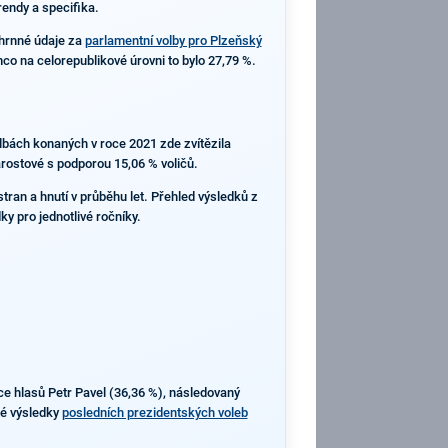
rendy a specifika.
hrnné údaje za
parlamentní volby pro Plzeňský
o na celorepublikové úrovni to bylo 27,79 %.
olbách konaných v roce 2021 zde zvítězila
arostové s podporou 15,06 % voličů.
tran a hnutí v průběhu let. Přehled výsledků z
y pro jednotlivé ročníky.
ce hlasů Petr Pavel (36,36 %), následovaný
né výsledky
posledních prezidentských voleb