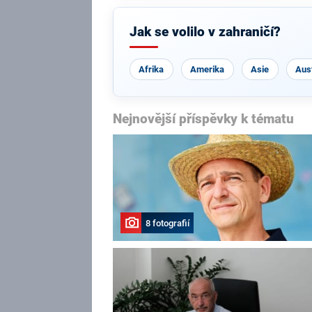
Jak se volilo v zahraničí?
Afrika
Amerika
Asie
Aust
Nejnovější příspěvky k tématu
8 fotografií