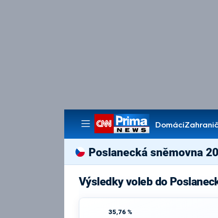
Domácí
Zahranič
Pořady
Poslanecká sněmovna 2
Výsledky voleb do Poslanec
35,76 %