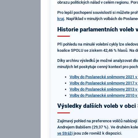
obrazu politických nálad v celém regionu. Poro
Pro lepší pochopení souvislostí si můžete pro
kraj
. Například v minulých volbách do Poslane
Historie parlamentních voleb v
Při pohledu na minulé volební cykly lze sledov
koalice SPOLU se ziskem 42,46 % hlasů. Na dru
Díky archivu výsledků je možné analyzovat dlou
minulých let poskytuje cenný kontext pro pocho
Volby do Poslanecké sněmovny 2021 v 
Volby do Poslanecké sněmovny 2017 v 
Volby do Poslanecké sněmovny 2013 v 
Volby do Poslanecké sněmovny 2010 v 
Výsledky dalších voleb v obci 
Zajímavý pohled na preference voličů nabízejí
Andrejem Babišem (29,37 %). Ve druhém kole p
ve Stráži
jsou zde rovněž k dispozici.