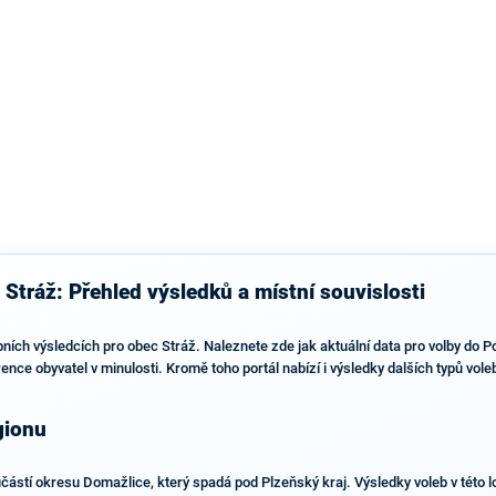
výsledky než ve zbytku republiky.
Stráž: Přehled výsledků a místní souvislosti
bních výsledcích pro obec Stráž. Naleznete zde jak aktuální data pro volby do
rence obyvatel v minulosti. Kromě toho portál nabízí i výsledky dalších typů vol
gionu
částí okresu Domažlice, který spadá pod Plzeňský kraj. Výsledky voleb v této l