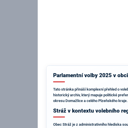
Parlamentní volby 2025 v obci 
Tato stránka přináší komplexní přehled o vole
historický archiv, který mapuje politické prefe
okresu Domažlice a celého Plzeňského kraje.
Stráž v kontextu volebního re
Obec Stráž je z administrativního hlediska sou