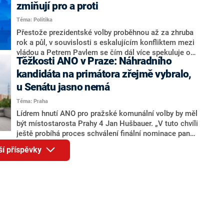
ohledně politického výkonu svého nástupce Jeronýma
zmiňují pro a proti
Tejce (za ANO) či vládní zmocněnkyně pro lidská
Téma: Politika
práva Taťány Malé (ANO). Označením „svoloč“ na
adresu vlády prý byla ještě hodná. Decroix se také
Přestože prezidentské volby proběhnou až za zhruba
vrátila k volební porážce koalice Spolu či promluvila o
rok a půl, v souvislosti s eskalujícím konfliktem mezi
hnutí Naše Česko Martina Kuby.
vládou a Petrem Pavlem se čím dál více spekuluje o
Těžkosti ANO v Praze: Náhradního
tom, koho by do bitvy o Hrad mohla vyslat současná
koalice. Někteří političtí komentátoři znovu vytahují
kandidáta na primátora zřejmě vybralo,
jméno premiéra Andreje Babiše (ANO). Jak moc je
u Senátu jasno nemá
pravděpodobné, že se v prezidentských volbách 2028
Téma: Praha
bude znovu opakovat souboj z roku 2023?
Lídrem hnutí ANO pro pražské komunální volby by měl
být místostarosta Prahy 4 Jan Hušbauer. „V tuto chvíli
ještě probíhá proces schválení finální nominace pana
Jana Hušbauera Výborem hnutí ANO,“ uvedl pro
ší příspěvky
redakci místopředseda pražského ANO Martin
Benkovič. O Hušbauerovi se spekulovalo jako o
náhradníkovi v čele pražské kandidátky poté, co
rezignoval po sérii nejasností v majetkových
přiznáních a pořizování bytů Ondřej Prokop. Zároveň
ale stále není jasné, kdo bude za ANO kandidovat ve
dvou ze tří pražských obvodů do horní komory
parlamentu. ANO má v Praze dlouhodobě horší