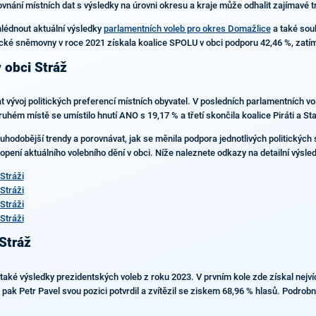
vnání místních dat s výsledky na úrovni okresu a kraje může odhalit zajímavé t
hlédnout aktuální výsledky
parlamentních voleb pro okres Domažlice
a také sou
cké sněmovny v roce 2021 získala koalice SPOLU v obci podporu 42,46 %, zatímc
 obci Stráž
at vývoj politických preferencí místních obyvatel. V posledních parlamentních v
hém místě se umístilo hnutí ANO s 19,17 % a třetí skončila koalice Piráti a St
hodobější trendy a porovnávat, jak se měnila podpora jednotlivých politických s
pení aktuálního volebního dění v obci. Níže naleznete odkazy na detailní výsledk
Stráži
Stráži
Stráži
Stráži
Stráž
 také výsledky prezidentských voleb z roku 2023. V prvním kole zde získal nejví
ak Petr Pavel svou pozici potvrdil a zvítězil se ziskem 68,96 % hlasů. Podrob