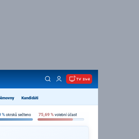
TV živě
němovny
Kandidáti
0
%
75,69
%
okrsků sečteno
volební účast