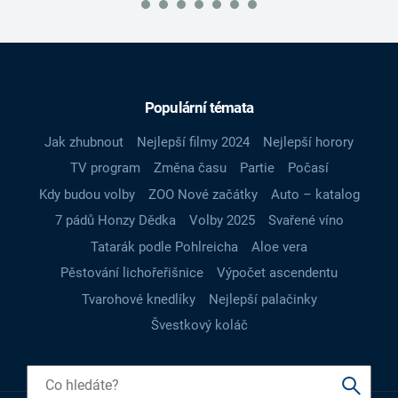
Populární témata
Jak zhubnout
Nejlepší filmy 2024
Nejlepší horory
TV program
Změna času
Partie
Počasí
Kdy budou volby
ZOO Nové začátky
Auto – katalog
7 pádů Honzy Dědka
Volby 2025
Svařené víno
Tatarák podle Pohlreicha
Aloe vera
Pěstování lichořeřišnice
Výpočet ascendentu
Tvarohové knedlíky
Nejlepší palačinky
Švestkový koláč