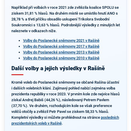
Například při volbách v roce 2021 zde zvítězila koalice SPOLU se
ziskem 31,81 % hlasů. Na druhém místě se umístilo hnutí ANO s
28,78 % a třetí příčku obsadilo uskupení Trikolora Svobodní
Soukromníci s 13,63 % hlasů. Podrobnější výsledky z minulých let
naleznete v odkazech níže.
Volby do Poslanecké sněmovny 2021 v Rašíně
Volby do Poslanecké sněmovny 2017 v Rašíně
Volby do Poslanecké sněmovny 2013 v Rašíně
Volby do Poslanecké sněmovny 2010 v Rašíně
Další volby a jejich výsledky v Rašíně
Kromě voleb do Poslanecké sněmovny se občané Rašína účastní
i dalších volebních klání. Zajímavý pohled nabízí zejména volba
prezidenta republiky v roce 2023. V prvním kole zde nejvíce hlasů
získal Andrej Babiš (44,26 %), následovaný Petrem Pavlem
(37,70 %). Ve druhém, rozhodujícím kole se však preference
voličů otočily a zvítězil Petr Pavel se ziskem 58,33 % hlasů.
Kompletní výsledky si můžete prohlédnout na stránce
posledních
prezidentských voleb v Rašíně
.