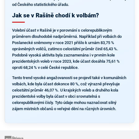
od Českého statistického úřadu.
Jak se v Rašíně chodí k volbám?
Volební účast v Rašíně je v porovnání s celorepublikovým
průměrem dlouhodobě nadprůměrná. Například při volbách do
Poslanecké sněmovny v roce 2021 přišlo k urnám 83,75 %
oprávněných voličů, zatímco celostátní průměr činil 65,43 %.
Podobně vysoká aktivita byla zaznamenána i v prvním kole
prezidentských voleb v roce 2023, kde účast dosáhla 75,61 %
oproti 68,24 % v celé České republice.
Tento trend vysoké angažovanosti se projevil také v komunálních
volbách, kde byla účast dokonce 80 %, což výrazně převyšuje
celostátní průměr 46,07 %. U krajských voleb a druhého kola
prezidentské volby byla účast v obci srovnatelná s
celorepublikovými čísly. Tyto údaje mohou naznačovat silný
zájem místních občanů o veřejné dění na různých úrovních.