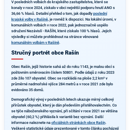
V posledních volbách do krajského zastupitelstva, které se
konaly v roce 2024, získalo v obci největší podporu hnutí ANO s
36,66 % hlasů. Detailní přehled o tom, jak dopadly
poslední
krajské volby v Rašíně
, je rovněž k dispozici. Na lokální úrovni, v
komunálních volbách v roce 2022, pak jednoznačně uspělo
sdružení Nezávislí - RAŠÍN, které získalo 100 % hlasů. Jejich
výsledky si můžete prohlédnout na stránce věnované
komunálním volbám v Rašíně
.
Stručný portrét obce Rašín
Obec Rašín, jejíž historie sahá až do roku 1143, je malou obcí s
poštovním směrovacím číslem 50801. Podle údajů z roku 2023
zde žilo 107 obyvatel. Obec se rozkládá na ploše 2,2 km² v
průměrné nadmořské výšce 284 metrů a v roce 2021 zde bylo
evidováno 35 domů.
Demografický vývoj v posledních letech ukazuje mírný celkový
přírůstek obyvatel, který je dán především přistěhovalectvím. Co
se týče náboženského vyznání, při sčítání v roce 2021 se většina
obyvatel (60,2 %) přihlásila k variantě bez vyznání. Další
informace naleznete na
oficiálních stránkách obce Rašín
.
Veškeré statistické údaje prezentované v tomto článku pocházejí