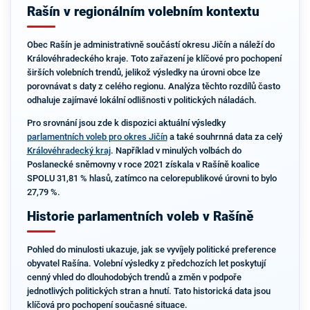
Rašín v regionálním volebním kontextu
Obec Rašín je administrativně součástí okresu Jičín a náleží do
Královéhradeckého kraje. Toto zařazení je klíčové pro pochopení
širších volebních trendů, jelikož výsledky na úrovni obce lze
porovnávat s daty z celého regionu. Analýza těchto rozdílů často
odhaluje zajímavé lokální odlišnosti v politických náladách.
Pro srovnání jsou zde k dispozici aktuální výsledky
parlamentních voleb pro okres Jičín
a také souhrnná data za celý
Královéhradecký kraj
. Například v minulých volbách do
Poslanecké sněmovny v roce 2021 získala v Rašíně koalice
SPOLU 31,81 % hlasů, zatímco na celorepublikové úrovni to bylo
27,79 %.
Historie parlamentních voleb v Rašíně
Pohled do minulosti ukazuje, jak se vyvíjely politické preference
obyvatel Rašína. Volební výsledky z předchozích let poskytují
cenný vhled do dlouhodobých trendů a změn v podpoře
jednotlivých politických stran a hnutí. Tato historická data jsou
klíčová pro pochopení současné situace.