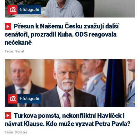
6 fotografií
Přesun k Našemu Česku zvažují další
senátoři, prozradil Kuba. ODS reagovala
nečekaně
Téma: Senát
9 fotografií
Turkova pomsta, nekonfliktní Havlíček i
návrat Klause. Kdo může vyzvat Petra Pavla?
Téma: Politika