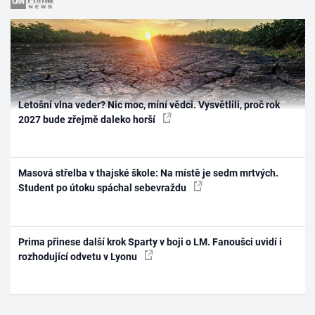
Letošní vlna veder? Nic moc, míní vědci. Vysvětlili, proč rok
2027 bude zřejmě daleko horší
Masová střelba v thajské škole: Na místě je sedm mrtvých.
Student po útoku spáchal sebevraždu
Prima přinese další krok Sparty v boji o LM. Fanoušci uvidí i
rozhodující odvetu v Lyonu