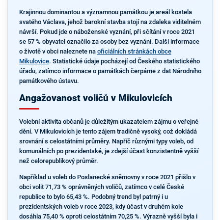
Krajinnou dominantou a významnou památkou je areál kostela
svatého Václava, jehož barokní stavba stojí na zdaleka viditelném
návrší. Pokud jde o náboženské vyznání, při sčítání v roce 2021
se 57 % obyvatel označilo za osoby bez vyznání. Další informace
o životě v obci naleznete na
oficiálních stránkách obce
Mikulovice
. Statistické údaje pocházejí od Českého statistického
úřadu, zatímco informace o památkách čerpáme z dat Národního
památkového ústavu.
Angažovanost voličů v Mikulovicích
Volební aktivita občanů je důležitým ukazatelem zájmu o veřejné
dění. V Mikulovicích je tento zájem tradičně vysoký, což dokládá
srovnání s celostátními průměry. Napříč různými typy voleb, od
komunálních po prezidentské, je zdejší účast konzistentně vyšší
než celorepublikový průměr.
Například u voleb do Poslanecké sněmovny v roce 2021 přišlo v
obci volit 71,73 % oprávněných voličů, zatímco v celé České
republice to bylo 65,43 %. Podobný trend byl patrný i u
prezidentských voleb v roce 2023, kdy účast v druhém kole
dosáhla 75,40 % oproti celostátním 70,25 %. Výrazně vyšší byla i