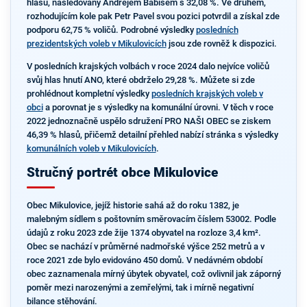
hlasů, následovaný Andrejem Babišem s 32,08 %. Ve druhém,
rozhodujícím kole pak Petr Pavel svou pozici potvrdil a získal zde
podporu 62,75 % voličů. Podrobné výsledky
posledních
prezidentských voleb v Mikulovicích
jsou zde rovněž k dispozici.
V posledních krajských volbách v roce 2024 dalo nejvíce voličů
svůj hlas hnutí ANO, které obdrželo 29,28 %. Můžete si zde
prohlédnout kompletní výsledky
posledních krajských voleb v
obci
a porovnat je s výsledky na komunální úrovni. V těch v roce
2022 jednoznačně uspělo sdružení PRO NAŠI OBEC se ziskem
46,39 % hlasů, přičemž detailní přehled nabízí stránka s výsledky
komunálních voleb v Mikulovicích
.
Stručný portrét obce Mikulovice
Obec Mikulovice, jejíž historie sahá až do roku 1382, je
malebným sídlem s poštovním směrovacím číslem 53002. Podle
údajů z roku 2023 zde žije 1374 obyvatel na rozloze 3,4 km².
Obec se nachází v průměrné nadmořské výšce 252 metrů a v
roce 2021 zde bylo evidováno 450 domů. V nedávném období
obec zaznamenala mírný úbytek obyvatel, což ovlivnil jak záporný
poměr mezi narozenými a zemřelými, tak i mírně negativní
bilance stěhování.