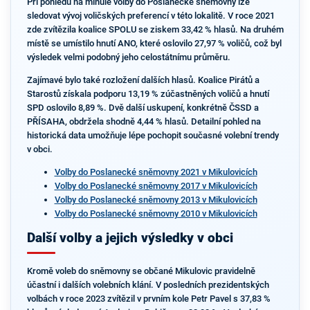
Při pohledu na minulé volby do Poslanecké sněmovny lze
sledovat vývoj voličských preferencí v této lokalitě. V roce 2021
zde zvítězila koalice SPOLU se ziskem 33,42 % hlasů. Na druhém
místě se umístilo hnutí ANO, které oslovilo 27,97 % voličů, což byl
výsledek velmi podobný jeho celostátnímu průměru.
Zajímavé bylo také rozložení dalších hlasů. Koalice Pirátů a
Starostů získala podporu 13,19 % zúčastněných voličů a hnutí
SPD oslovilo 8,89 %. Dvě další uskupení, konkrétně ČSSD a
PŘÍSAHA, obdržela shodně 4,44 % hlasů. Detailní pohled na
historická data umožňuje lépe pochopit současné volební trendy
v obci.
Volby do Poslanecké sněmovny 2021 v Mikulovicích
Volby do Poslanecké sněmovny 2017 v Mikulovicích
Volby do Poslanecké sněmovny 2013 v Mikulovicích
Volby do Poslanecké sněmovny 2010 v Mikulovicích
Další volby a jejich výsledky v obci
Kromě voleb do sněmovny se občané Mikulovic pravidelně
účastní i dalších volebních klání. V posledních prezidentských
volbách v roce 2023 zvítězil v prvním kole Petr Pavel s 37,83 %