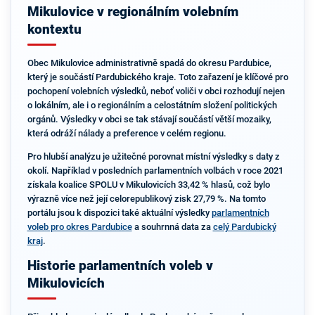
Mikulovice v regionálním volebním
kontextu
Obec Mikulovice administrativně spadá do okresu Pardubice,
který je součástí Pardubického kraje. Toto zařazení je klíčové pro
pochopení volebních výsledků, neboť voliči v obci rozhodují nejen
o lokálním, ale i o regionálním a celostátním složení politických
orgánů. Výsledky v obci se tak stávají součástí větší mozaiky,
která odráží nálady a preference v celém regionu.
Pro hlubší analýzu je užitečné porovnat místní výsledky s daty z
okolí. Například v posledních parlamentních volbách v roce 2021
získala koalice SPOLU v Mikulovicích 33,42 % hlasů, což bylo
výrazně více než její celorepublikový zisk 27,79 %. Na tomto
portálu jsou k dispozici také aktuální výsledky
parlamentních
voleb pro okres Pardubice
a souhrnná data za
celý Pardubický
kraj
.
Historie parlamentních voleb v
Mikulovicích