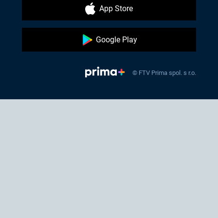
App Store
Google Play
© FTV Prima spol. s r.o.