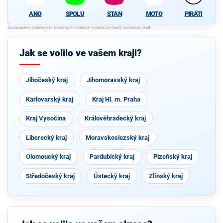
ANO
SPOLU
STAN
MOTO
PIRÁTI
Jak se volilo ve vašem kraji?
Jihočeský kraj
Jihomoravský kraj
Karlovarský kraj
Kraj Hl. m. Praha
Kraj Vysočina
Královéhradecký kraj
Liberecký kraj
Moravskoslezský kraj
Olomoucký kraj
Pardubický kraj
Plzeňský kraj
Středočeský kraj
Ústecký kraj
Zlínský kraj