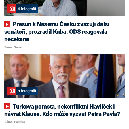
6 fotografií
Přesun k Našemu Česku zvažují další
senátoři, prozradil Kuba. ODS reagovala
nečekaně
Téma: Senát
9 fotografií
Turkova pomsta, nekonfliktní Havlíček i
návrat Klause. Kdo může vyzvat Petra Pavla?
Téma: Politika