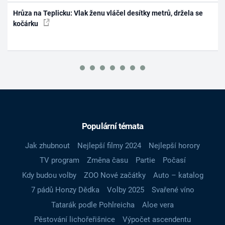
Hrůza na Teplicku: Vlak ženu vláčel desítky metrů, držela se
kočárku
Populární témata
Jak zhubnout
Nejlepší filmy 2024
Nejlepší horory
TV program
Změna času
Partie
Počasí
Kdy budou volby
ZOO Nové začátky
Auto – katalog
7 pádů Honzy Dědka
Volby 2025
Svařené víno
Tatarák podle Pohlreicha
Aloe vera
Pěstování lichořeřišnice
Výpočet ascendentu