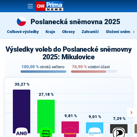
Poslanecká sněmovna 2025
Celkové výsledky
Kraje
Okresy
Zahraničí
Složení sněmovn
Výsledky voleb do Poslanecké sněmovny
2025: Mikulovice
100,00
%
76,90
%
okrsků sečteno
volební účast
35,27 %
27,18 %
9,81 %
9,01 %
7,29 %