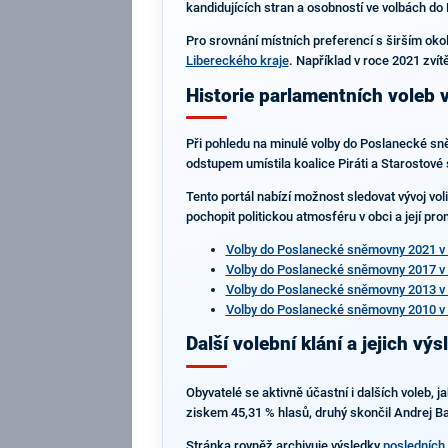
kandidujících stran a osobností ve volbách d
Pro srovnání místních preferencí s širším okol
Libereckého kraje
. Například v roce 2021 zví
Historie parlamentních voleb 
Při pohledu na minulé volby do Poslanecké sn
odstupem umístila koalice Piráti a Starostové 
Tento portál nabízí možnost sledovat vývoj vo
pochopit politickou atmosféru v obci a její pr
Volby do Poslanecké sněmovny 2021 v 
Volby do Poslanecké sněmovny 2017 v 
Volby do Poslanecké sněmovny 2013 v 
Volby do Poslanecké sněmovny 2010 v 
Další volební klání a jejich výs
Obyvatelé se aktivně účastní i dalších voleb, j
ziskem 45,31 % hlasů, druhý skončil Andrej Ba
Stránka rovněž archivuje výsledky
posledních 