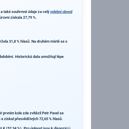
a také souhrnné údaje za celý
volební obvod
úrovni získala 27,79 %.
ržela 31,8 % hlasů. Na druhém místě se s
obdobími. Historická data umožňují lépe
V prvním kole zde zvítězil Petr Pavel se
 a získal přesvědčivých 72,65 % hlasů.
LK (52,34 %). Pro úplnost jsou k dispozici i