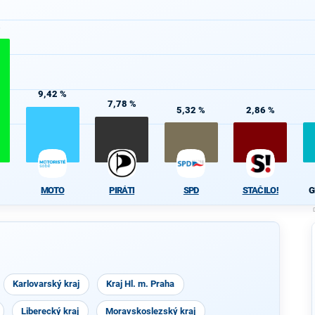
%
9,42 %
7,78 %
5,32 %
2,86 %
MOTO
PIRÁTI
SPD
STAČILO!
G
Karlovarský kraj
Kraj Hl. m. Praha
Liberecký kraj
Moravskoslezský kraj