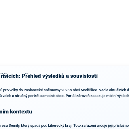
výsledky než ve zbytku republiky.
išicích: Přehled výsledků a souvislostí
ů pro volby do Poslanecké sněmovny 2025 v obci Modřišice. Vedle aktuálních dat
ypů voleb a stručný portrét samotné obce. Portál zároveň zasazuje místní výsle
bním kontextu
esu Semily, který spadá pod Liberecký kraj. Toto zařazení určuje její příslušno