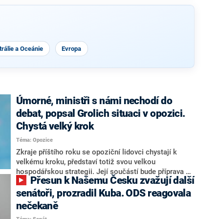
rálie a Oceánie
Evropa
Úmorné, ministři s námi nechodí do
debat, popsal Grolich situaci v opozici.
Chystá velký krok
Téma: Opozice
Zkraje příštího roku se opoziční lidovci chystají k
velkému kroku, představí totiž svou velkou
hospodářskou strategii. Její součástí bude příprava na
Přesun k Našemu Česku zvažují další
stárnutí populace, řekl ve středu na setkání s novináři
nový předseda lidovců Jan Grolich. Ten zároveň v
senátoři, prozradil Kuba. ODS reagovala
senátních volbách kandiduje ve Vyškově. Popsal i
nečekaně
aktivitu opozice, o níž vládní strany nebo političtí