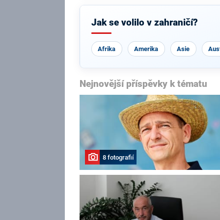
Jak se volilo v zahraničí?
Afrika
Amerika
Asie
Aust
Nejnovější příspěvky k tématu
8 fotografií