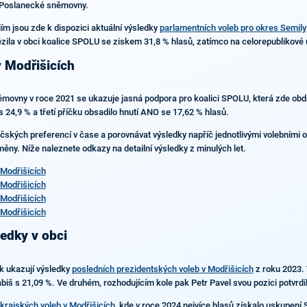
o Poslanecké sněmovny.
ím jsou zde k dispozici aktuální výsledky
parlamentních voleb pro okres Semily
tězila v obci koalice SPOLU se ziskem 31,8 % hlasů, zatímco na celorepublikové 
v Modřišicích
ěmovny v roce 2021 se ukazuje jasná podpora pro koalici SPOLU, která zde obd
s 24,9 % a třetí příčku obsadilo hnutí ANO se 17,62 % hlasů.
ličských preferencí v čase a porovnávat výsledky napříč jednotlivými volebními 
oměny. Níže naleznete odkazy na detailní výsledky z minulých let.
Modřišicích
Modřišicích
Modřišicích
Modřišicích
ledky v obci
ak ukazují výsledky
posledních prezidentských voleb v Modřišicích
z roku 2023. 
biš s 21,09 %. Ve druhém, rozhodujícím kole pak Petr Pavel svou pozici potvrdil
krajských voleb v Modřišicích
, kde v roce 2024 nejvíce hlasů získalo uskupení S