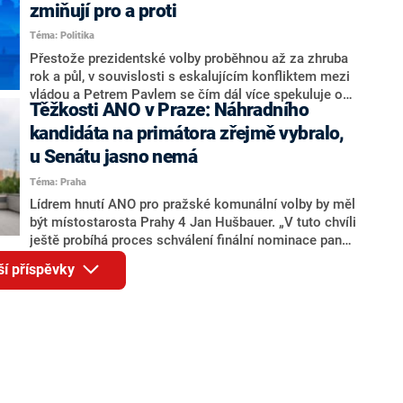
ohledně politického výkonu svého nástupce Jeronýma
zmiňují pro a proti
Tejce (za ANO) či vládní zmocněnkyně pro lidská
Téma: Politika
práva Taťány Malé (ANO). Označením „svoloč“ na
adresu vlády prý byla ještě hodná. Decroix se také
Přestože prezidentské volby proběhnou až za zhruba
vrátila k volební porážce koalice Spolu či promluvila o
rok a půl, v souvislosti s eskalujícím konfliktem mezi
hnutí Naše Česko Martina Kuby.
vládou a Petrem Pavlem se čím dál více spekuluje o
Těžkosti ANO v Praze: Náhradního
tom, koho by do bitvy o Hrad mohla vyslat současná
koalice. Někteří političtí komentátoři znovu vytahují
kandidáta na primátora zřejmě vybralo,
jméno premiéra Andreje Babiše (ANO). Jak moc je
u Senátu jasno nemá
pravděpodobné, že se v prezidentských volbách 2028
Téma: Praha
bude znovu opakovat souboj z roku 2023?
Lídrem hnutí ANO pro pražské komunální volby by měl
být místostarosta Prahy 4 Jan Hušbauer. „V tuto chvíli
ještě probíhá proces schválení finální nominace pana
Jana Hušbauera Výborem hnutí ANO,“ uvedl pro
ší příspěvky
redakci místopředseda pražského ANO Martin
Benkovič. O Hušbauerovi se spekulovalo jako o
náhradníkovi v čele pražské kandidátky poté, co
rezignoval po sérii nejasností v majetkových
přiznáních a pořizování bytů Ondřej Prokop. Zároveň
ale stále není jasné, kdo bude za ANO kandidovat ve
dvou ze tří pražských obvodů do horní komory
parlamentu. ANO má v Praze dlouhodobě horší