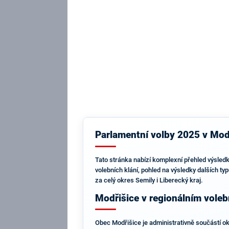
Parlamentní volby 2025 v Modř
Tato stránka nabízí komplexní přehled výsledk
volebních klání, pohled na výsledky dalších t
za celý okres Semily i Liberecký kraj.
Modřišice v regionálním vole
Obec Modřišice je administrativně součástí okr