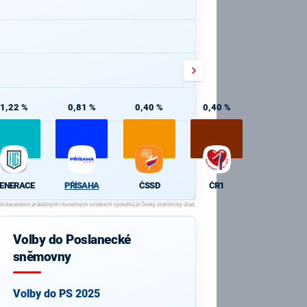
1,22 %
0,81 %
0,40 %
0,40 %
ENERACE
PŘÍSAHA
ČSSD
ČR1
Volby do Poslanecké
sněmovny
Volby do PS 2025