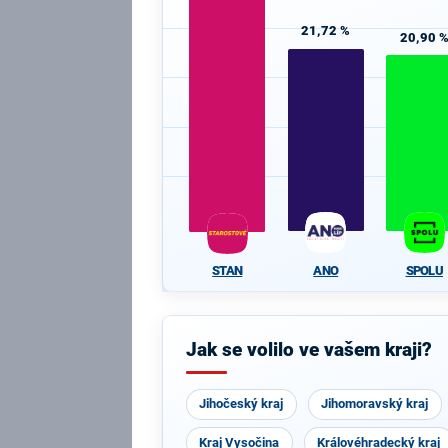
21,72 %
20,90 
ANO
SPOLU
STAN
Jak se volilo ve vašem kraji?
Jihočeský kraj
Jihomoravský kraj
Kraj Vysočina
Královéhradecký kraj