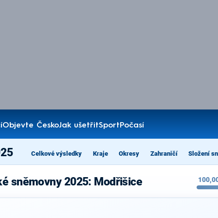
í
Objevte Česko
Jak ušetřit
Sport
Počasí
025
Celkové výsledky
Kraje
Okresy
Zahraničí
Složení s
ké sněmovny 2025: Modřišice
100,0