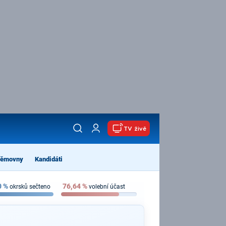
TV živě
němovny
Kandidáti
0
%
76,64
%
okrsků sečteno
volební účast