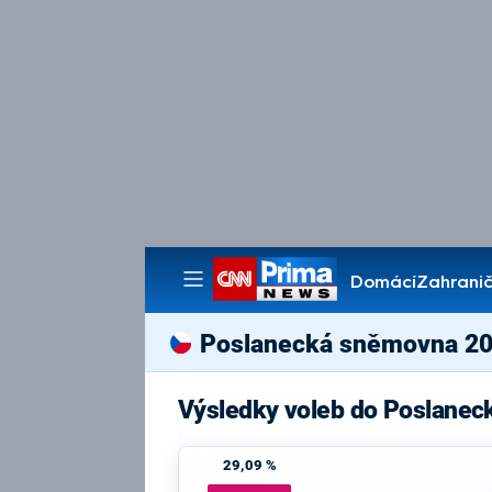
Domácí
Zahranič
Pořady
Poslanecká sněmovna 2
Výsledky voleb do Poslanec
29,09 %