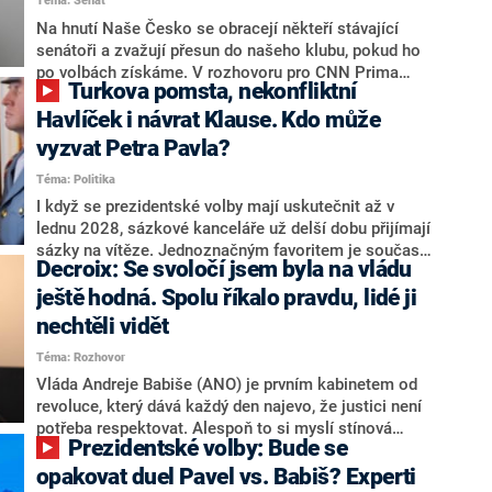
Téma: Senát
komentátoři mluví jako o slabé a v defenzivě. „Je to
úmorná práce upozorňovat na chyby vlády. Ministři s
Na hnutí Naše Česko se obracejí někteří stávající
námi navíc nechodí do debat. Chceme ale ukazovat
senátoři a zvažují přesun do našeho klubu, pokud ho
svoje témata,“ odpověděl Grolich na dotaz CNN Prima
po volbách získáme. V rozhovoru pro CNN Prima
Turkova pomsta, nekonfliktní
NEWS.
NEWS to řekl zakladatel hnutí a jihočeský hejtman
Martin Kuba. Konkrétní nebyl, ale získat by takto mohl
Havlíček i návrat Klause. Kdo může
například senátora Zdeňka Hrabu, který je dnes
vyzvat Petra Pavla?
součástí klubu ODS a TOP 09. Hraba to na dotaz
Téma: Politika
redakce nevyloučil. Předseda klubu senátorů ODS
Zdeněk Nytra redakci řekl, že počítá s odchodem
I když se prezidentské volby mají uskutečnit až v
některých senátorů z klubu a že Naše Česko není
lednu 2028, sázkové kanceláře už delší dobu přijímají
nepřítel, ale soupeř.
sázky na vítěze. Jednoznačným favoritem je současná
Decroix: Se svoločí jsem byla na vládu
hlava státu Petr Pavel. Daleko za ním pak bookmakeři
zmiňují dva výrazné politiky ANO, tedy premiéra
ještě hodná. Spolu říkalo pravdu, lidé ji
Andreje Babiše a ministra průmyslu Karla Havlíčka.
nechtěli vidět
Oblíbeným tipem samotných sázkařů je poslanec za
Téma: Rozhovor
Motoristy Filip Turek. Politolog Jan Kubáček nicméně
o případné kandidatuře kohokoliv ze zmíněné trojice
Vláda Andreje Babiše (ANO) je prvním kabinetem od
značně pochybuje. Podle něj současná koalice dosud
revoluce, který dává každý den najevo, že justici není
nemá osobu, která by Pavlovi mohla konkurovat.
potřeba respektovat. Alespoň to si myslí stínová
Prezidentské volby: Bude se
ministryně spravedlnosti ODS Eva Decroix. V
rozhovoru pro CNN Prima NEWS si nebrala servítky
opakovat duel Pavel vs. Babiš? Experti