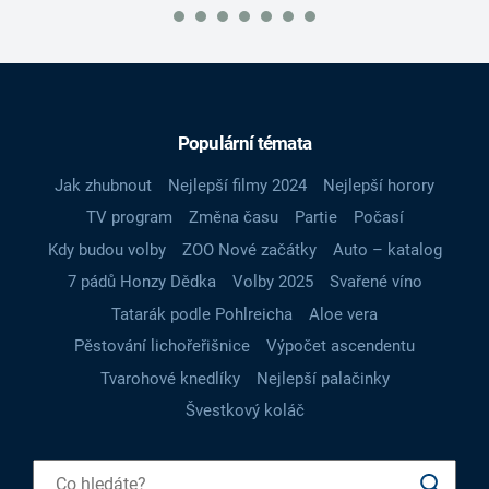
Populární témata
Jak zhubnout
Nejlepší filmy 2024
Nejlepší horory
TV program
Změna času
Partie
Počasí
Kdy budou volby
ZOO Nové začátky
Auto – katalog
7 pádů Honzy Dědka
Volby 2025
Svařené víno
Tatarák podle Pohlreicha
Aloe vera
Pěstování lichořeřišnice
Výpočet ascendentu
Tvarohové knedlíky
Nejlepší palačinky
Švestkový koláč