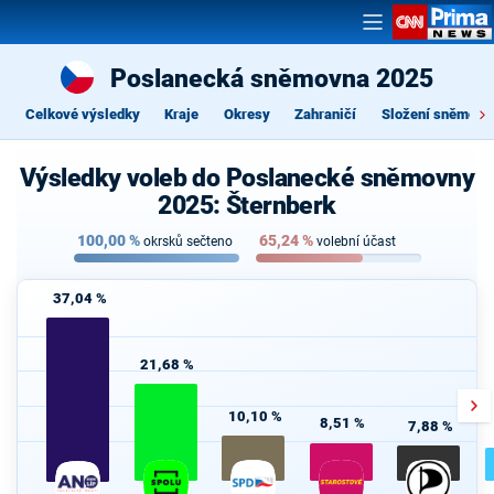
Poslanecká sněmovna 2025
Celkové výsledky
Kraje
Okresy
Zahraničí
Složení sněmovn
Výsledky voleb do Poslanecké sněmovny
2025: Šternberk
100,00
%
65,24
%
okrsků sečteno
volební účast
37,04 %
21,68 %
10,10 %
8,51 %
7,88 %