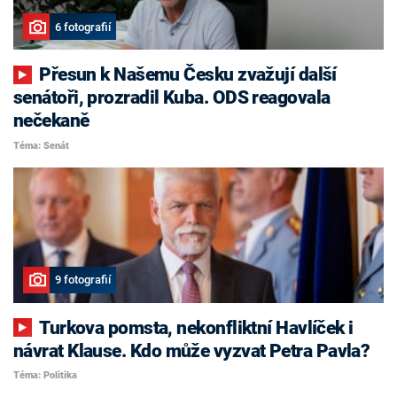
6 fotografií
Přesun k Našemu Česku zvažují další
senátoři, prozradil Kuba. ODS reagovala
nečekaně
Téma: Senát
9 fotografií
Turkova pomsta, nekonfliktní Havlíček i
návrat Klause. Kdo může vyzvat Petra Pavla?
Téma: Politika