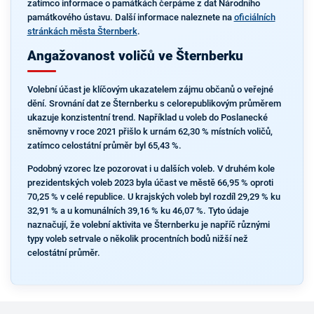
zatímco informace o památkách čerpáme z dat Národního
památkového ústavu. Další informace naleznete na
oficiálních
stránkách města Šternberk
.
Angažovanost voličů ve Šternberku
Volební účast je klíčovým ukazatelem zájmu občanů o veřejné
dění. Srovnání dat ze Šternberku s celorepublikovým průměrem
ukazuje konzistentní trend. Například u voleb do Poslanecké
sněmovny v roce 2021 přišlo k urnám 62,30 % místních voličů,
zatímco celostátní průměr byl 65,43 %.
Podobný vzorec lze pozorovat i u dalších voleb. V druhém kole
prezidentských voleb 2023 byla účast ve městě 66,95 % oproti
70,25 % v celé republice. U krajských voleb byl rozdíl 29,29 % ku
32,91 % a u komunálních 39,16 % ku 46,07 %. Tyto údaje
naznačují, že volební aktivita ve Šternberku je napříč různými
typy voleb setrvale o několik procentních bodů nižší než
celostátní průměr.