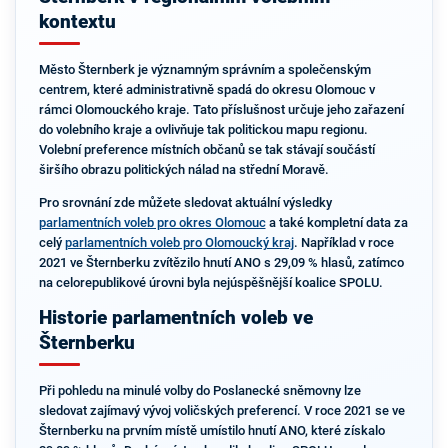
kontextu
Město Šternberk je významným správním a společenským
centrem, které administrativně spadá do okresu Olomouc v
rámci Olomouckého kraje. Tato příslušnost určuje jeho zařazení
do volebního kraje a ovlivňuje tak politickou mapu regionu.
Volební preference místních občanů se tak stávají součástí
širšího obrazu politických nálad na střední Moravě.
Pro srovnání zde můžete sledovat aktuální výsledky
parlamentních voleb pro okres Olomouc
a také kompletní data za
celý
parlamentních voleb pro Olomoucký kraj
. Například v roce
2021 ve Šternberku zvítězilo hnutí ANO s 29,09 % hlasů, zatímco
na celorepublikové úrovni byla nejúspěšnější koalice SPOLU.
Historie parlamentních voleb ve
Šternberku
Při pohledu na minulé volby do Poslanecké sněmovny lze
sledovat zajímavý vývoj voličských preferencí. V roce 2021 se ve
Šternberku na prvním místě umístilo hnutí ANO, které získalo