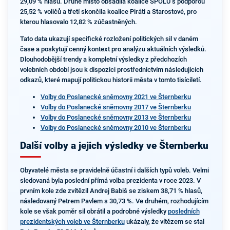
29,09 % hlasů. Druhé místo obsadila koalice SPOLU s podporou
25,52 % voličů a třetí skončila koalice Piráti a Starostové, pro
kterou hlasovalo 12,82 % zúčastněných.
Tato data ukazují specifické rozložení politických sil v daném
čase a poskytují cenný kontext pro analýzu aktuálních výsledků.
Dlouhodobější trendy a kompletní výsledky z předchozích
volebních období jsou k dispozici prostřednictvím následujících
odkazů, které mapují politickou historii města v tomto tisíciletí.
Volby do Poslanecké sněmovny 2021 ve Šternberku
Volby do Poslanecké sněmovny 2017 ve Šternberku
Volby do Poslanecké sněmovny 2013 ve Šternberku
Volby do Poslanecké sněmovny 2010 ve Šternberku
Další volby a jejich výsledky ve Šternberku
Obyvatelé města se pravidelně účastní i dalších typů voleb. Velmi
sledovaná byla poslední přímá volba prezidenta v roce 2023. V
prvním kole zde zvítězil Andrej Babiš se ziskem 38,71 % hlasů,
následovaný Petrem Pavlem s 30,73 %. Ve druhém, rozhodujícím
kole se však poměr sil obrátil a podrobné výsledky
posledních
prezidentských voleb ve Šternberku
ukázaly, že vítězem se stal