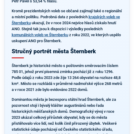
Petr Pavel s 53,54 % hlasů.
Kromě prezidentských voleb se občané zajímají také o regionální
a místní politiku. Podrobná data z posledních
krajských voleb ve
Šternberku
ukazují, že v roce 2024 nejvíce hlasů získalo hnutí
ANO. Stejně tak jsou k dispozici i výsledky posledních
komunálních voleb ve Šternberku
z roku 2022, ve kterých uspělo
uskupení ANO pro Šternberk.
Stručný portrét města Šternberk
Šternberk je historické město s poštovním směrovacím číslem
785 01, jehož první písemná zmínka pochází již z roku 1296.
Podle údajů z roku 2023 zde žije 13 264 obyvatel na rozloze 48,8
km². Město se rozkládá v průměrné nadmořské výšce 268 metrů
a v roce 2021 zde bylo evidováno 2522 domů.
Dominantou města je bezesporu státní hrad Šternberk, ale za
pozornost stojí i bývalý klášter augustiniánů nebo řada
historických měšťanských domů. Demografický vývoj v roce
2023 ukázal celkový přírůstek obyvatel, kdy se do města
přistěhovalo více lidí, než kolik činil přirozený úbytek. Veškeré
statistické údaje pocházejí od Českého statistického úřadu,