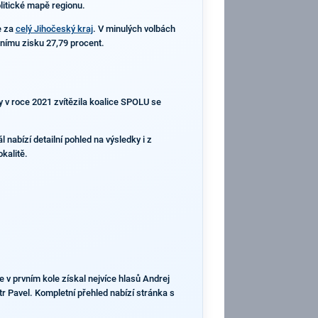
olitické mapě regionu.
e za
celý Jihočeský kraj
. V minulých volbách
tnímu zisku 27,79 procent.
y v roce 2021 zvítězila koalice SPOLU se
 nabízí detailní pohled na výsledky i z
kalitě.
e v prvním kole získal nejvíce hlasů Andrej
r Pavel. Kompletní přehled nabízí stránka s