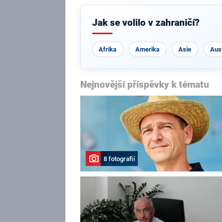
Jak se volilo v zahraničí?
Afrika
Amerika
Asie
Aust
Nejnovější příspěvky k tématu
8 fotografií