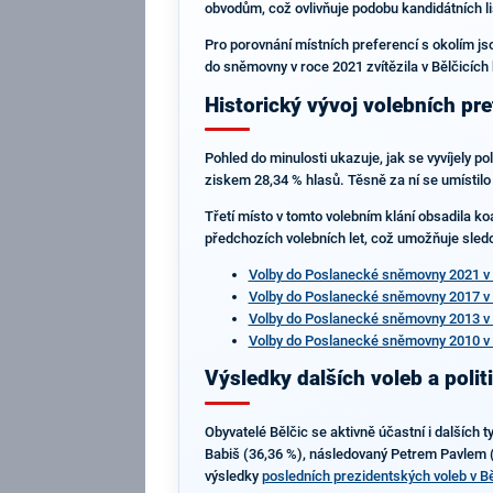
obvodům, což ovlivňuje podobu kandidátních lis
Pro porovnání místních preferencí s okolím js
do sněmovny v roce 2021 zvítězila v Bělčicích
Historický vývoj volebních pre
Pohled do minulosti ukazuje, jak se vyvíjely 
ziskem 28,34 % hlasů. Těsně za ní se umístilo 
Třetí místo v tomto volebním klání obsadila koa
předchozích volebních let, což umožňuje sledov
Volby do Poslanecké sněmovny 2021 v 
Volby do Poslanecké sněmovny 2017 v 
Volby do Poslanecké sněmovny 2013 v 
Volby do Poslanecké sněmovny 2010 v 
Výsledky dalších voleb a polit
Obyvatelé Bělčic se aktivně účastní i dalších 
Babiš (36,36 %), následovaný Petrem Pavlem (3
výsledky
posledních prezidentských voleb v Bě