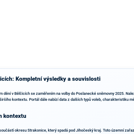
výsledky než ve zbytku republiky.
icích: Kompletní výsledky a souvislosti
ím dění v Bělčicích se zaměřením na volby do Poslanecké sněmovny 2025. Nalezn
širšího kontextu. Portál dále nabízí data z dalších typů voleb, charakteristiku
m kontextu
 součástí okresu Strakonice, který spadá pod Jihočeský kraj. Toto územní zařaz