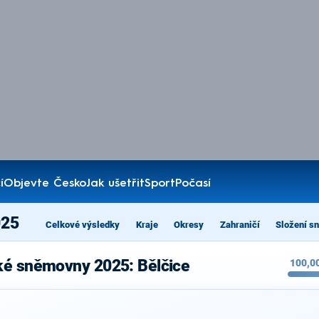
í
Objevte Česko
Jak ušetřit
Sport
Počasí
025
Celkové výsledky
Kraje
Okresy
Zahraničí
Složení s
ké sněmovny 2025: Bělčice
100,0