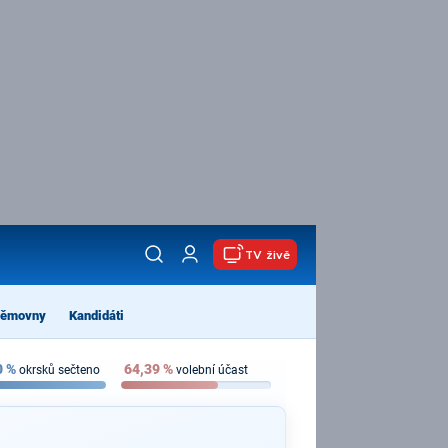
TV živě
němovny
Kandidáti
0
%
64,39
%
okrsků sečteno
volební účast