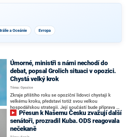
rálie a Oceánie
Evropa
Úmorné, ministři s námi nechodí do
debat, popsal Grolich situaci v opozici.
Chystá velký krok
Téma: Opozice
Zkraje příštího roku se opoziční lidovci chystají k
velkému kroku, představí totiž svou velkou
hospodářskou strategii. Její součástí bude příprava na
Přesun k Našemu Česku zvažují další
stárnutí populace, řekl ve středu na setkání s novináři
nový předseda lidovců Jan Grolich. Ten zároveň v
senátoři, prozradil Kuba. ODS reagovala
senátních volbách kandiduje ve Vyškově. Popsal i
nečekaně
aktivitu opozice, o níž vládní strany nebo političtí