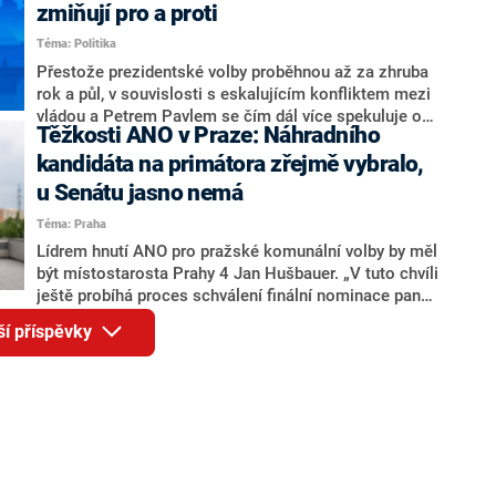
ohledně politického výkonu svého nástupce Jeronýma
zmiňují pro a proti
Tejce (za ANO) či vládní zmocněnkyně pro lidská
Téma: Politika
práva Taťány Malé (ANO). Označením „svoloč“ na
adresu vlády prý byla ještě hodná. Decroix se také
Přestože prezidentské volby proběhnou až za zhruba
vrátila k volební porážce koalice Spolu či promluvila o
rok a půl, v souvislosti s eskalujícím konfliktem mezi
hnutí Naše Česko Martina Kuby.
vládou a Petrem Pavlem se čím dál více spekuluje o
Těžkosti ANO v Praze: Náhradního
tom, koho by do bitvy o Hrad mohla vyslat současná
koalice. Někteří političtí komentátoři znovu vytahují
kandidáta na primátora zřejmě vybralo,
jméno premiéra Andreje Babiše (ANO). Jak moc je
u Senátu jasno nemá
pravděpodobné, že se v prezidentských volbách 2028
Téma: Praha
bude znovu opakovat souboj z roku 2023?
Lídrem hnutí ANO pro pražské komunální volby by měl
být místostarosta Prahy 4 Jan Hušbauer. „V tuto chvíli
ještě probíhá proces schválení finální nominace pana
Jana Hušbauera Výborem hnutí ANO,“ uvedl pro
ší příspěvky
redakci místopředseda pražského ANO Martin
Benkovič. O Hušbauerovi se spekulovalo jako o
náhradníkovi v čele pražské kandidátky poté, co
rezignoval po sérii nejasností v majetkových
přiznáních a pořizování bytů Ondřej Prokop. Zároveň
ale stále není jasné, kdo bude za ANO kandidovat ve
dvou ze tří pražských obvodů do horní komory
parlamentu. ANO má v Praze dlouhodobě horší