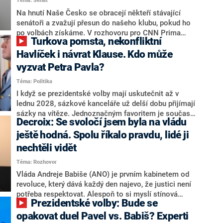
Téma: Senát
komentátoři mluví jako o slabé a v defenzivě. „Je to
úmorná práce upozorňovat na chyby vlády. Ministři s
Na hnutí Naše Česko se obracejí někteří stávající
námi navíc nechodí do debat. Chceme ale ukazovat
senátoři a zvažují přesun do našeho klubu, pokud ho
svoje témata,“ odpověděl Grolich na dotaz CNN Prima
po volbách získáme. V rozhovoru pro CNN Prima
Turkova pomsta, nekonfliktní
NEWS.
NEWS to řekl zakladatel hnutí a jihočeský hejtman
Martin Kuba. Konkrétní nebyl, ale získat by takto mohl
Havlíček i návrat Klause. Kdo může
například senátora Zdeňka Hrabu, který je dnes
vyzvat Petra Pavla?
součástí klubu ODS a TOP 09. Hraba to na dotaz
Téma: Politika
redakce nevyloučil. Předseda klubu senátorů ODS
Zdeněk Nytra redakci řekl, že počítá s odchodem
I když se prezidentské volby mají uskutečnit až v
některých senátorů z klubu a že Naše Česko není
lednu 2028, sázkové kanceláře už delší dobu přijímají
nepřítel, ale soupeř.
sázky na vítěze. Jednoznačným favoritem je současná
Decroix: Se svoločí jsem byla na vládu
hlava státu Petr Pavel. Daleko za ním pak bookmakeři
zmiňují dva výrazné politiky ANO, tedy premiéra
ještě hodná. Spolu říkalo pravdu, lidé ji
Andreje Babiše a ministra průmyslu Karla Havlíčka.
nechtěli vidět
Oblíbeným tipem samotných sázkařů je poslanec za
Téma: Rozhovor
Motoristy Filip Turek. Politolog Jan Kubáček nicméně
o případné kandidatuře kohokoliv ze zmíněné trojice
Vláda Andreje Babiše (ANO) je prvním kabinetem od
značně pochybuje. Podle něj současná koalice dosud
revoluce, který dává každý den najevo, že justici není
nemá osobu, která by Pavlovi mohla konkurovat.
potřeba respektovat. Alespoň to si myslí stínová
Prezidentské volby: Bude se
ministryně spravedlnosti ODS Eva Decroix. V
rozhovoru pro CNN Prima NEWS si nebrala servítky
opakovat duel Pavel vs. Babiš? Experti