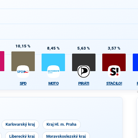
%
10,15 %
8,45 %
5,63 %
3,57 %
SPD
MOTO
PIRÁTI
STAČILO!
Karlovarský kraj
Kraj Hl. m. Praha
Liberecký kraj
Moravskoslezský kraj