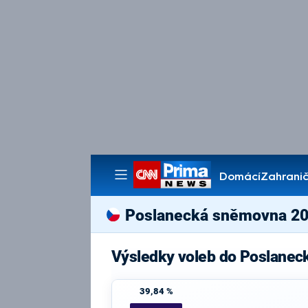
Domácí
Zahranič
Pořady
Poslanecká sněmovna 2
Výsledky voleb do Poslanec
39,84 %