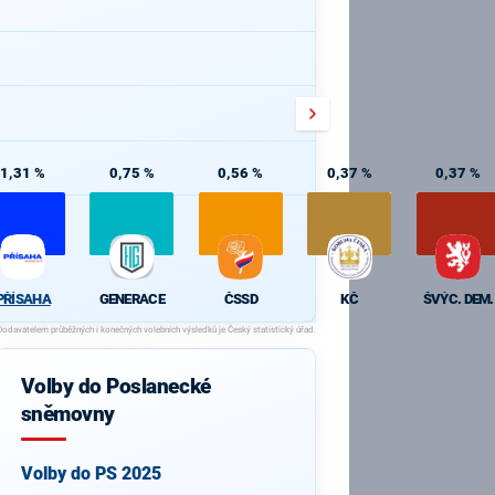
1,31 %
0,75 %
0,56 %
0,37 %
0,37 %
PŘÍSAHA
GENERACE
ČSSD
KČ
ŠVÝC. DEM.
Volby do Poslanecké
sněmovny
Volby do PS 2025