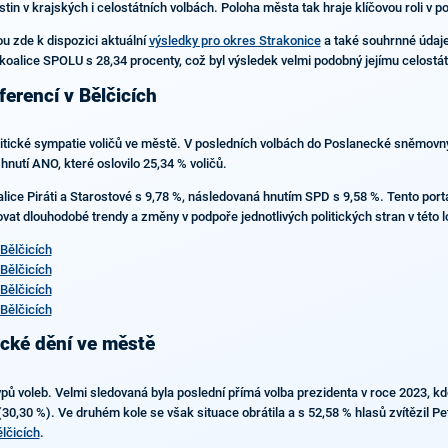
tin v krajských i celostátních volbách. Poloha města tak hraje klíčovou roli v p
ou zde k dispozici aktuální
výsledky pro okres Strakonice
a také souhrnné údaj
 koalice SPOLU s 28,34 procenty, což byl výsledek velmi podobný jejímu celostá
ferencí v Bělčicích
politické sympatie voličů ve městě. V posledních volbách do Poslanecké sněmovn
hnutí ANO, které oslovilo 25,34 % voličů.
lice Piráti a Starostové s 9,78 %, následovaná hnutím SPD s 9,58 %. Tento portál
at dlouhodobé trendy a změny v podpoře jednotlivých politických stran v této lo
Bělčicích
Bělčicích
Bělčicích
Bělčicích
ické dění ve městě
typů voleb. Velmi sledovaná byla poslední přímá volba prezidenta v roce 2023, kd
0,30 %). Ve druhém kole se však situace obrátila a s 52,58 % hlasů zvítězil Pet
lčicích
.