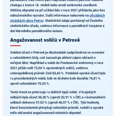
chalupa z konce 18. století nebo areál venkovské usedlosti.
Většina obyvatel se při sčítání lidu v roce 2021 přihlásila jako bez
náboženského vyznání. Další informace naleznete na
oficiálních
stránkách obce Petrov
. Statistické údaje pocházejí od Českého
statistického úřadu, zatímco informace o památkách čerpáme z
dat Národního památkového ústavu.
Angažovanost voličů v Petrově
Volební účast v Petrově je dlouhodobě nadprůměrná ve srovnání
s celostátními čísly, což naznačuje aktivní zájem občanů o
veřejné dění. Například u voleb do Poslanecké sněmovny v roce
2021 přišlo volit 75,04 % oprávněných voličů, zatímco
celorepublikový průměr činil 65,43 %. Podobně vysoká účast byla
i u prezidentských voleb, kde ve druhém kole dosáhla 76,81 %
oproti celostátním 70,25 %.
Tento trend se potvrzuje i u dalších typů voleb. V krajských
volbách byla účast 36,30 % (oproti 32,91 % v ČR) a v komunálních
volbách dokonce 57,02 % (oproti 46,07 % v ČR). Tyto hodnoty,
které konzistentně převyšují celostátní průměr, svědčí o vysoké
míře občanské angažovanosti místních obyvatel.