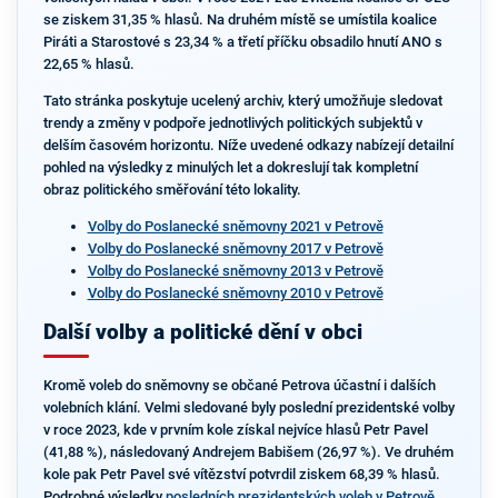
se ziskem 31,35 % hlasů. Na druhém místě se umístila koalice
Piráti a Starostové s 23,34 % a třetí příčku obsadilo hnutí ANO s
22,65 % hlasů.
Tato stránka poskytuje ucelený archiv, který umožňuje sledovat
trendy a změny v podpoře jednotlivých politických subjektů v
delším časovém horizontu. Níže uvedené odkazy nabízejí detailní
pohled na výsledky z minulých let a dokreslují tak kompletní
obraz politického směřování této lokality.
Volby do Poslanecké sněmovny 2021 v Petrově
Volby do Poslanecké sněmovny 2017 v Petrově
Volby do Poslanecké sněmovny 2013 v Petrově
Volby do Poslanecké sněmovny 2010 v Petrově
Další volby a politické dění v obci
Kromě voleb do sněmovny se občané Petrova účastní i dalších
volebních klání. Velmi sledované byly poslední prezidentské volby
v roce 2023, kde v prvním kole získal nejvíce hlasů Petr Pavel
(41,88 %), následovaný Andrejem Babišem (26,97 %). Ve druhém
kole pak Petr Pavel své vítězství potvrdil ziskem 68,39 % hlasů.
Podrobné výsledky
posledních prezidentských voleb v Petrově