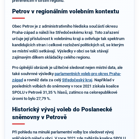
preferencím v širším regionu.
Petrov v regionálním volebním kontextu
Obec Petrov je z administrativního hlediska součástí okresu
Praha-západ a náleží ke Středočeskému kraji. Toto zařazení
určuje její příslušnost k volebnímu kraji a ovlivňuje tak spektrum
kandidujících stran i celkové rozložení politických sil, se kterým
se místní voliči setkávají. Výsledky v obci se tak stávají
zajímavým dílkem skládačky celého regionu.
Pro úplnější obrázek je užitečné sledovat nejen místní data, ale
také souhrnné výsledky
parlamentních voleb pro okres Praha-
západ
a rovněž data za celý
Středočeský kraj
. Například v
posledních volbách do sněmovny v roce 2021 získala koalice
SPOLU v Petrově 31,35 % hlasů, zatímco na celorepublikové
úrovni to bylo 27,79 %.
Historický vývoj voleb do Poslanecké
sněmovny v Petrově
Při pohledu na minulé parlamentní volby lze sledovat vývoj
voličských nálad v obci. V roce 2021 zde zvítězila koalice SPOLU