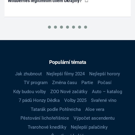
Wildberries legitimním cílem Ukrajiny?
Populární témata
Jak zhubnout
Nejlepší filmy 2024
Nejlepší horory
TV program
Změna času
Partie
Počasí
Kdy budou volby
ZOO Nové začátky
Auto – katalog
7 pádů Honzy Dědka
Volby 2025
Svařené víno
Tatarák podle Pohlreicha
Aloe vera
Pěstování lichořeřišnice
Výpočet ascendentu
Tvarohové knedlíky
Nejlepší palačinky