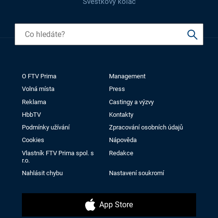
Švestkový koláč
O FTV Prima
Management
Volná místa
Press
Reklama
Castingy a výzvy
HbbTV
Kontakty
Podmínky užívání
Zpracování osobních údajů
Cookies
Nápověda
Vlastník FTV Prima spol. s
Redakce
r.o.
Nahlásit chybu
Nastavení soukromí
App Store