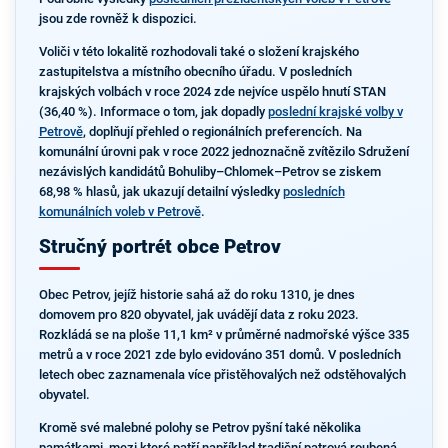
jsou zde rovněž k dispozici.
Voliči v této lokalitě rozhodovali také o složení krajského
zastupitelstva a místního obecního úřadu. V posledních
krajských volbách v roce 2024 zde nejvíce uspělo hnutí STAN
(36,40 %). Informace o tom, jak dopadly
poslední krajské volby v
Petrově
, doplňují přehled o regionálních preferencích. Na
komunální úrovni pak v roce 2022 jednoznačně zvítězilo Sdružení
nezávislých kandidátů Bohuliby–Chlomek–Petrov se ziskem
68,98 % hlasů, jak ukazují detailní výsledky
posledních
komunálních voleb v Petrově
.
Stručný portrét obce Petrov
Obec Petrov, jejíž historie sahá až do roku 1310, je dnes
domovem pro 820 obyvatel, jak uvádějí data z roku 2023.
Rozkládá se na ploše 11,1 km² v průměrné nadmořské výšce 335
metrů a v roce 2021 zde bylo evidováno 351 domů. V posledních
letech obec zaznamenala více přistěhovalých než odstěhovalých
obyvatel.
Kromě své malebné polohy se Petrov pyšní také několika
památkami, mezi které patří například tradiční patrová roubená