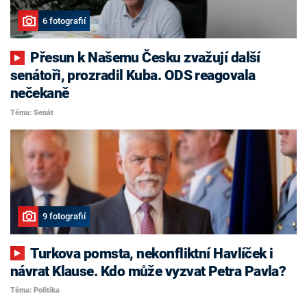
6 fotografií
Přesun k Našemu Česku zvažují další
senátoři, prozradil Kuba. ODS reagovala
nečekaně
Téma: Senát
9 fotografií
Turkova pomsta, nekonfliktní Havlíček i
návrat Klause. Kdo může vyzvat Petra Pavla?
Téma: Politika