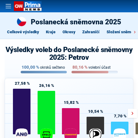
Poslanecká sněmovna 2025
Celkové výsledky
Kraje
Okresy
Zahraničí
Složení sněmovn
Výsledky voleb do Poslanecké sněmovny
2025: Petrov
100,00
%
80,16
%
okrsků sečteno
volební účast
27,58 %
26,16 %
15,82 %
10,54 %
7,70 %