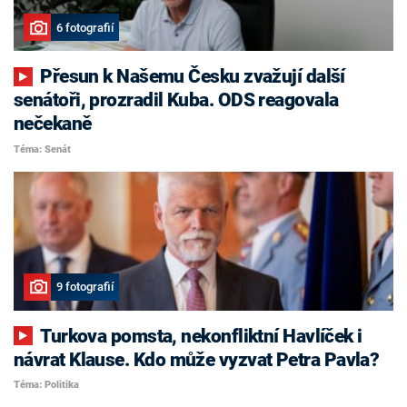
6 fotografií
Přesun k Našemu Česku zvažují další
senátoři, prozradil Kuba. ODS reagovala
nečekaně
Téma: Senát
9 fotografií
Turkova pomsta, nekonfliktní Havlíček i
návrat Klause. Kdo může vyzvat Petra Pavla?
Téma: Politika