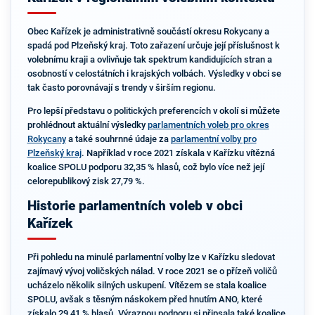
Obec Kařízek je administrativně součástí okresu Rokycany a
spadá pod Plzeňský kraj. Toto zařazení určuje její příslušnost k
volebnímu kraji a ovlivňuje tak spektrum kandidujících stran a
osobností v celostátních i krajských volbách. Výsledky v obci se
tak často porovnávají s trendy v širším regionu.
Pro lepší představu o politických preferencích v okolí si můžete
prohlédnout aktuální výsledky
parlamentních voleb pro okres
Rokycany
a také souhrnné údaje za
parlamentní volby pro
Plzeňský kraj
. Například v roce 2021 získala v Kařízku vítězná
koalice SPOLU podporu 32,35 % hlasů, což bylo více než její
celorepublikový zisk 27,79 %.
Historie parlamentních voleb v obci
Kařízek
Při pohledu na minulé parlamentní volby lze v Kařízku sledovat
zajímavý vývoj voličských nálad. V roce 2021 se o přízeň voličů
ucházelo několik silných uskupení. Vítězem se stala koalice
SPOLU, avšak s těsným náskokem před hnutím ANO, které
získalo 29,41 % hlasů. Výraznou podporu si připsala také koalice