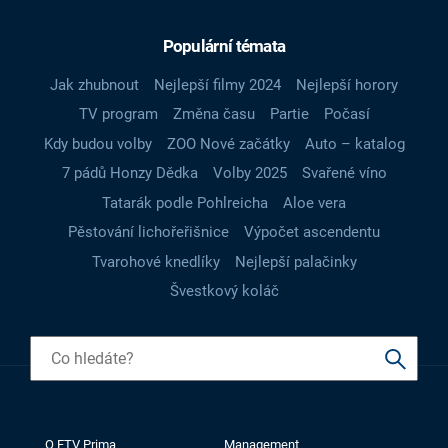
Populární témata
Jak zhubnout
Nejlepší filmy 2024
Nejlepší horory
TV program
Změna času
Partie
Počasí
Kdy budou volby
ZOO Nové začátky
Auto – katalog
7 pádů Honzy Dědka
Volby 2025
Svařené víno
Tatarák podle Pohlreicha
Aloe vera
Pěstování lichořeřišnice
Výpočet ascendentu
Tvarohové knedlíky
Nejlepší palačinky
Švestkový koláč
O FTV Prima
Management