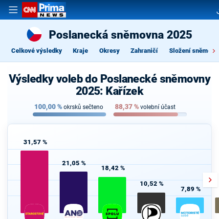
Poslanecká sněmovna 2025
Celkové výsledky
Kraje
Okresy
Zahraničí
Složení sněmovn
Výsledky voleb do Poslanecké sněmovny
2025: Kařízek
100,00
%
88,37
%
okrsků sečteno
volební účast
31,57 %
21,05 %
18,42 %
10,52 %
7,89 %