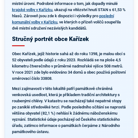
místní úrovni. Podrobné informace o tom, jak dopadly minulé
krajské volby v Kařízku
, ukazují na vítězství hnutí STAN s 61,53 %
hlasů. Zároveň jsou zde k dispozici i výsledky pro
poslední
komunální volby v Kařízku
, ve kterých o přízeň voličů soupeřila
dvě místní sdružení nezávislých kandidátů.
Stručný portrét obce Kařízek
Obec Kařízek, jejíž historie sahá až do roku 1398, je malou obcí s
52 obyvateli podle údajů z roku 2023. Rozkládá se na ploše 4,5
kilometru čtverečního v průměrné nadmořské výšce 508 metrů.
V roce 2021 zde bylo evidováno 34 domů a obec používá poštovní
směrovací číslo 33808.
Mezi zajímavosti v této lokalitě patří památkově chráněná
venkovská usedlost, která je příkladem tradiční architektury s
roubenými chlévy. V katastru se nacházejí také nepatrné stopy
po zaniklé středověké tvrzi. Podle posledního sčítání se naprostá
většina obyvatel (82,1 %) nehlásí k žádnému náboženskému
vyznání. Statistické údaje pocházejí od Českého statistického
úřadu, zatímco informace o památkách čerpáme z Národního
památkového ústavu.