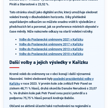
Piráti a Starostové s 23,52 %.
Tato stránka slouží jako digitální archiv, který umožňuje sledovat
volební trendy v dlouhodobém horizontu. Díky přehledně
uspořádaným odkazům se můžete snadno vrátit k výsledkům z
předchozích let a porovnat, jak se preference místních obyvatel v
čase měnily. Níže naleznete odkazy na starší volební ročníky.
Volby do Poslanecké sněmovny 2021 v Kařízku
Volby do Poslanecké sněmovny 2017 v Kařízku
Volby do Poslanecké sněmovny 2013 v Kařízku
Volby do Poslanecké sněmovny 2010 v Kařízku
Další volby a jejich výsledky v Kařízku
Kromě voleb do sněmovny se v obci konají i další významná
hlasování. Velmi sledované byly
poslední prezidentské volby v
Kařízku
v roce 2023. V prvním kole zde zvítězil Petr Pavel se
ziskem 48,71 % hlasů, druhá skončila Danuše Nerudová s 23,07
%. Ve druhém kole pak Petr Pavel svou pozici potvrdil a s
podporou 75,75 % hlasů porazil Andreje Babiše.
Občané se aktivně účastní také rozhodování na regionální a