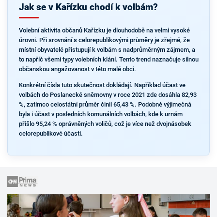
Jak se v Kařízku chodí k volbám?
Volební aktivita občanů Kařízku je dlouhodobě na velmi vysoké
úrovni. Při srovnání s celorepublikovými průměry je zřejmé, že
místní obyvatelé přistupují k volbám s nadprůměrným zájmem, a
to napříč všemi typy volebních klání. Tento trend naznačuje silnou
občanskou angažovanost v této malé obci.
Konkrétní čísla tuto skutečnost dokládají. Například účast ve
volbách do Poslanecké sněmovny v roce 2021 zde dosáhla 82,93
%, zatímco celostátní průměr činil 65,43 %. Podobně výjimečná
byla i účast v posledních komunálních volbách, kde k urnám
přišlo 95,24 % oprávněných voličů, což je více než dvojnásobek
celorepublikové účasti.