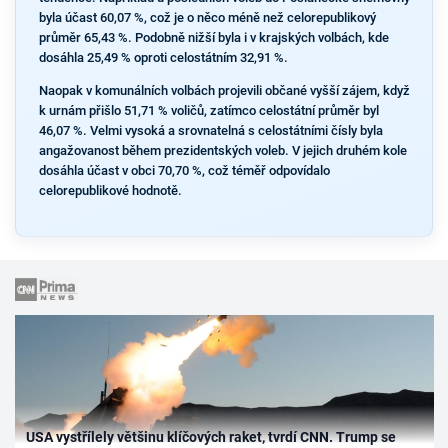
byla účast 60,07 %, což je o něco méně než celorepublikový
průměr 65,43 %. Podobně nižší byla i v krajských volbách, kde
dosáhla 25,49 % oproti celostátním 32,91 %.
Naopak v komunálních volbách projevili občané vyšší zájem, když
k urnám přišlo 51,71 % voličů, zatímco celostátní průměr byl
46,07 %. Velmi vysoká a srovnatelná s celostátními čísly byla
angažovanost během prezidentských voleb. V jejich druhém kole
dosáhla účast v obci 70,70 %, což téměř odpovídalo
celorepublikové hodnotě.
USA vystřílely většinu klíčových raket, tvrdí CNN. Trump se