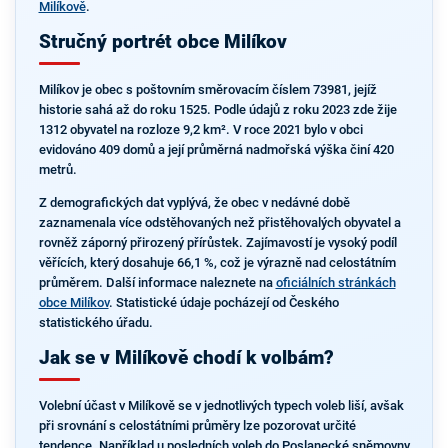
Milíkově
.
Stručný portrét obce Milíkov
Milíkov je obec s poštovním směrovacím číslem 73981, jejíž
historie sahá až do roku 1525. Podle údajů z roku 2023 zde žije
1312 obyvatel na rozloze 9,2 km². V roce 2021 bylo v obci
evidováno 409 domů a její průměrná nadmořská výška činí 420
metrů.
Z demografických dat vyplývá, že obec v nedávné době
zaznamenala více odstěhovaných než přistěhovalých obyvatel a
rovněž záporný přirozený přírůstek. Zajímavostí je vysoký podíl
věřících, který dosahuje 66,1 %, což je výrazně nad celostátním
průměrem. Další informace naleznete na
oficiálních stránkách
obce Milíkov
. Statistické údaje pocházejí od Českého
statistického úřadu.
Jak se v Milíkově chodí k volbám?
Volební účast v Milíkově se v jednotlivých typech voleb liší, avšak
při srovnání s celostátními průměry lze pozorovat určité
tendence. Například u posledních voleb do Poslanecké sněmovny