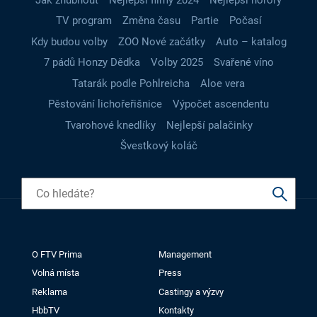
TV program
Změna času
Partie
Počasí
Kdy budou volby
ZOO Nové začátky
Auto – katalog
7 pádů Honzy Dědka
Volby 2025
Svařené víno
Tatarák podle Pohlreicha
Aloe vera
Pěstování lichořeřišnice
Výpočet ascendentu
Tvarohové knedlíky
Nejlepší palačinky
Švestkový koláč
O FTV Prima
Management
Volná místa
Press
Reklama
Castingy a výzvy
HbbTV
Kontakty