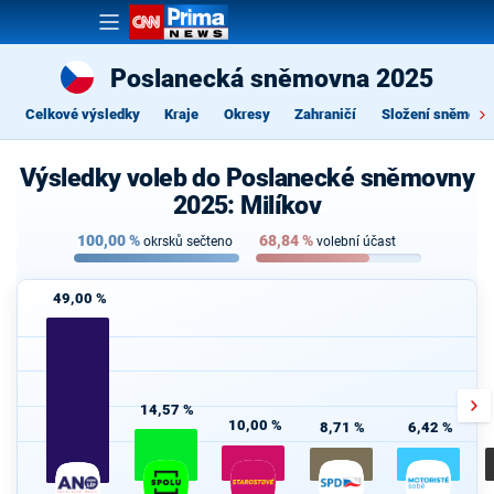
Poslanecká sněmovna 2025
Celkové výsledky
Kraje
Okresy
Zahraničí
Složení sněmovn
Výsledky voleb do Poslanecké sněmovny
2025: Milíkov
100,00
%
68,84
%
okrsků sečteno
volební účast
49,00 %
14,57 %
10,00 %
8,71 %
6,42 %