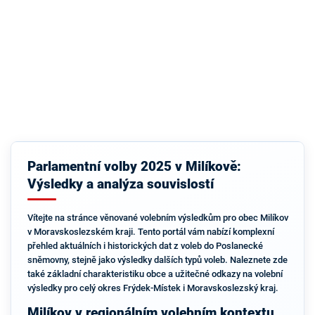
Parlamentní volby 2025 v Milíkově:
Výsledky a analýza souvislostí
Vítejte na stránce věnované volebním výsledkům pro obec Milíkov
v Moravskoslezském kraji. Tento portál vám nabízí komplexní
přehled aktuálních i historických dat z voleb do Poslanecké
sněmovny, stejně jako výsledky dalších typů voleb. Naleznete zde
také základní charakteristiku obce a užitečné odkazy na volební
výsledky pro celý okres Frýdek-Místek i Moravskoslezský kraj.
Milíkov v regionálním volebním kontextu