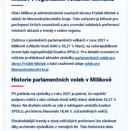
Obec Milíkov je administrativně součástí okresu Frýdek-Místek a
náleží do Moravskoslezského kraje. Toto zařazení je klíčové pro
pochopení širších souvislostí a pro srovnání volebních preferencí
místních občanů s trendy v celém regionu.
Zatímco v posledních parlamentních volbách v roce 2021 v
Milíkově zvítězilo hnutí ANO s 35,21 % hlasů, na celorepublikové
úrovni byla nejúspěšnější koalice SPOLU. Pro detailní srovnání si
můžete prohlédnout aktuální výsledky
parlamentních voleb pro
okres Frýdek-Místek
a také souhrnné údaje
voleb pro
Moravskoslezský kraj
.
Historie parlamentních voleb v Milíkově
Při pohledu na výsledky z roku 2021 je patrné, že největší
podporu voličů v obci získalo hnutí ANO, které obdrželo 35,21 %
hlasů. Na druhém místě se zde s odstupem umístila koalice
SPOLU, pro kterou hlasovalo 18,46 % zúčastněných voličů.
Dlouhodobější trendy a vývoj voličských preferencí lze sledovat
díky archivním výsledkům z minulých let. Tato historická data