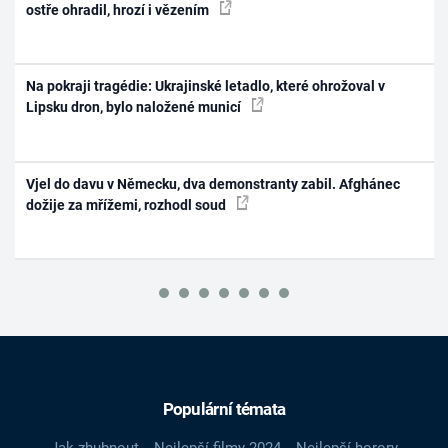
ostře ohradil, hrozí i vězením
Na pokraji tragédie: Ukrajinské letadlo, které ohrožoval v
Lipsku dron, bylo naložené municí
Vjel do davu v Německu, dva demonstranty zabil. Afghánec
dožije za mřížemi, rozhodl soud
Populární témata
Jak zhubnout
Nejlepší filmy 2024
Nejlepší horory