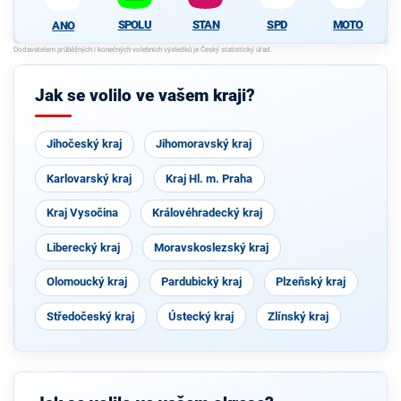
SPOLU
STAN
SPD
MOTO
ANO
Jak se volilo ve vašem kraji?
Jihočeský kraj
Jihomoravský kraj
Karlovarský kraj
Kraj Hl. m. Praha
Kraj Vysočina
Královéhradecký kraj
Liberecký kraj
Moravskoslezský kraj
Olomoucký kraj
Pardubický kraj
Plzeňský kraj
Středočeský kraj
Ústecký kraj
Zlínský kraj