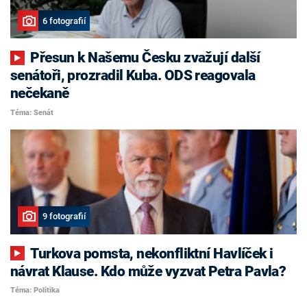
6 fotografií
Přesun k Našemu Česku zvažují další
senátoři, prozradil Kuba. ODS reagovala
nečekaně
Téma: Senát
9 fotografií
Turkova pomsta, nekonfliktní Havlíček i
návrat Klause. Kdo může vyzvat Petra Pavla?
Téma: Politika