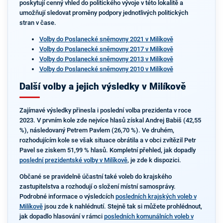
poskytují cenný vhled do politického vývoje v této lokalitě a
umožňují sledovat proměny podpory jednotlivých politických
stran v čase.
Volby do Poslanecké sněmovny 2021 v Milíkově
Volby do Poslanecké sněmovny 2017 v Milíkově
Volby do Poslanecké sněmovny 2013 v Milíkově
Volby do Poslanecké sněmovny 2010 v Milíkově
Další volby a jejich výsledky v Milíkově
Zajímavé výsledky přinesla i poslední volba prezidenta v roce
2023. V prvním kole zde nejvíce hlasů získal Andrej Babiš (42,55
%), následovaný Petrem Pavlem (26,70 %). Ve druhém,
rozhodujícím kole se však situace obrátila a v obci zvítězil Petr
Pavel se ziskem 51,99 % hlasů. Kompletní přehled, jak dopadly
poslední prezidentské volby v Milíkově
, je zde k dispozici.
Občané se pravidelně účastní také voleb do krajského
zastupitelstva a rozhodují o složení místní samosprávy.
Podrobné informace o výsledcích
posledních krajských voleb v
Milíkově
jsou zde k nahlédnutí. Stejně tak si můžete prohlédnout,
jak dopadlo hlasování v rámci
posledních komunálních voleb v