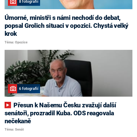
8 fotografií
Úmorné, ministři s námi nechodí do debat,
popsal Grolich situaci v opozici. Chystá velký
krok
Téma: Opozice
6 fotografií
Přesun k Našemu Česku zvažují další
senátoři, prozradil Kuba. ODS reagovala
nečekaně
Téma: Senát