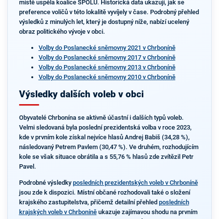
místě uspěla koalice SPOLU. Historická data ukazují, jak se
preference voličů v této lokalitě vyvíjely v čase. Podrobný přehled
výsledků z minulých let, který je dostupný níže, nabízí ucelený
obraz politického vývoje v obci.
Volby do Poslanecké sněmovny 2021 v Chrboníně
Volby do Poslanecké sněmovny 2017 v Chrboníně
Volby do Poslanecké sněmovny 2013 v Chrboníně
Volby do Poslanecké sněmovny 2010 v Chrboníně
Výsledky dalších voleb v obci
Obyvatelé Chrbonína se aktivně účastní i dalších typů voleb.
Velmi sledovaná byla poslední prezidentská volba v roce 2023,
kde v prvním kole získal nejvíce hlasů Andrej Babiš (34,28 %),
následovaný Petrem Pavlem (30,47 %). Ve druhém, rozhodujícím
kole se však situace obrátila a s 55,76 % hlasů zde zvítězil Petr
Pavel.
Podrobné výsledky
posledních prezidentských voleb v Chrboníně
jsou zde k dispozici. Místní občané rozhodovali také o složení
krajského zastupitelstva, přičemž detailní přehled
posledních
krajských voleb v Chrboníně
ukazuje zajímavou shodu na prvním