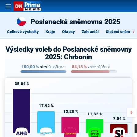
Poslanecká sněmovna 2025
Celkové výsledky
Kraje
Okresy
Zahraničí
Složení sněmovn
Výsledky voleb do Poslanecké sněmovny
2025: Chrbonín
100,00
%
84,13
%
okrsků sečteno
volební účast
35,84 %
17,92 %
13,20 %
11,32 %
7,54 %