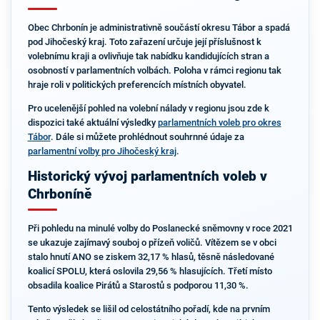
Obec Chrbonín je administrativně součástí okresu Tábor a spadá
pod Jihočeský kraj. Toto zařazení určuje její příslušnost k
volebnímu kraji a ovlivňuje tak nabídku kandidujících stran a
osobností v parlamentních volbách. Poloha v rámci regionu tak
hraje roli v politických preferencích místních obyvatel.
Pro ucelenější pohled na volební nálady v regionu jsou zde k
dispozici také aktuální výsledky
parlamentních voleb pro okres
Tábor
. Dále si můžete prohlédnout souhrnné údaje za
parlamentní volby pro Jihočeský kraj
.
Historický vývoj parlamentních voleb v
Chrboníně
Při pohledu na minulé volby do Poslanecké sněmovny v roce 2021
se ukazuje zajímavý souboj o přízeň voličů. Vítězem se v obci
stalo hnutí ANO se ziskem 32,17 % hlasů, těsně následované
koalicí SPOLU, která oslovila 29,56 % hlasujících. Třetí místo
obsadila koalice Pirátů a Starostů s podporou 11,30 %.
Tento výsledek se lišil od celostátního pořadí, kde na prvním