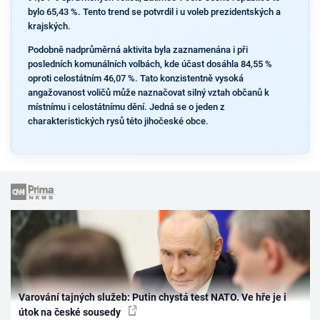
bylo 65,43 %. Tento trend se potvrdil i u voleb prezidentských a
krajských.
Podobně nadprůměrná aktivita byla zaznamenána i při
posledních komunálních volbách, kde účast dosáhla 84,55 %
oproti celostátním 46,07 %. Tato konzistentně vysoká
angažovanost voličů může naznačovat silný vztah občanů k
místnímu i celostátnímu dění. Jedná se o jeden z
charakteristických rysů této jihočeské obce.
Varování tajných služeb: Putin chystá test NATO. Ve hře je i
útok na české sousedy