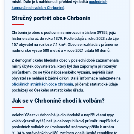
místě. Dále je k nahlédnutí i přehled výsledků
posledních
komunálních voleb v Chrboníně
.
Stručný portrét obce Chrbonín
Chrbonín je obec s poštovním směrovacím číslem 39155, jejíž
historie sahá až do roku 1379. Podle údajů z roku 2023 zde žije
157 obyvatel na rozloze 7,1 km². Obec se rozkládá v průměrné
nadmořské výšce 588 metrů a v roce 2021 čítala 68 domů.
Z demografického hlediska obec v poslední době zaznamenala
mírný úbytek obyvatelstva, který byl dán záporným přirozeným
přírůstkem. Co se týče náboženského vyznání, největší část
obyvatel se nehlásí k žádné církvi. Další informace naleznete na
oficiálních stránkách obce Chrbonín
, přičemž statistické údaje
pocházejí od Českého statistického úřadu.
Jak se v Chrboníně chodí k volbám?
Volební účast v Chrboníně je dlouhodobě a napříč všemi typy
voleb výrazně vyšší, než je celorepublikový průměr. Například v
posledních volbách do Poslanecké sněmovny přišlo k urnám
91,34 % oprávněných voličů, zatímco v celé České republice to