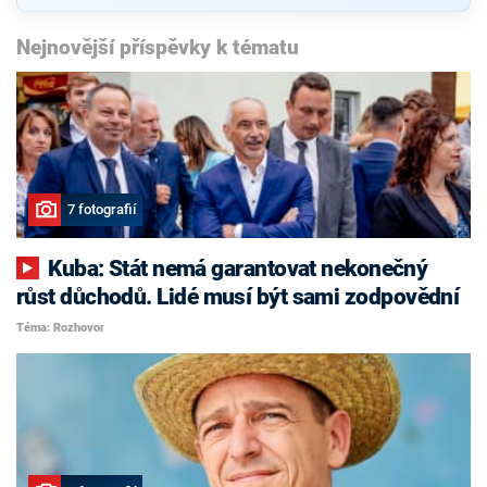
Nejnovější příspěvky k tématu
7 fotografií
Kuba: Stát nemá garantovat nekonečný
růst důchodů. Lidé musí být sami zodpovědní
Téma: Rozhovor