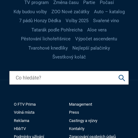
TV program
Změna času
Partie
Počasí
Kdy budou volby
ZOO Nové začátky
Auto – katalog
7 pádů Honzy Dědka
Volby 2025
Svařené víno
Tatarák podle Pohlreicha
Aloe vera
Pěstování lichořeřišnice
Výpočet ascendentu
Tvarohové knedlíky
Nejlepší palačinky
Švestkový koláč
O FTV Prima
Management
Volná místa
Press
Reklama
Castingy a výzvy
HbbTV
Kontakty
Podmínky užívání
Zpracování osobních údajů