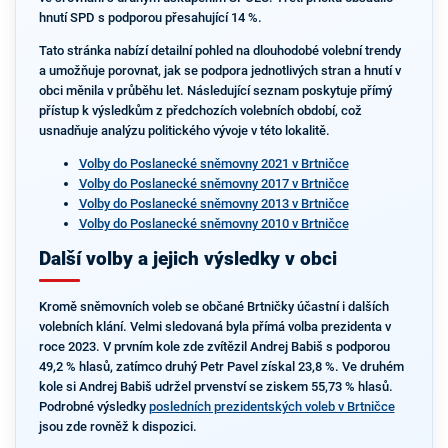
hnutí SPD s podporou přesahující 14 %.
Tato stránka nabízí detailní pohled na dlouhodobé volební trendy
a umožňuje porovnat, jak se podpora jednotlivých stran a hnutí v
obci měnila v průběhu let. Následující seznam poskytuje přímý
přístup k výsledkům z předchozích volebních období, což
usnadňuje analýzu politického vývoje v této lokalitě.
Volby do Poslanecké sněmovny 2021 v Brtničce
Volby do Poslanecké sněmovny 2017 v Brtničce
Volby do Poslanecké sněmovny 2013 v Brtničce
Volby do Poslanecké sněmovny 2010 v Brtničce
Další volby a jejich výsledky v obci
Kromě sněmovních voleb se občané Brtničky účastní i dalších
volebních klání. Velmi sledovaná byla přímá volba prezidenta v
roce 2023. V prvním kole zde zvítězil Andrej Babiš s podporou
49,2 % hlasů, zatímco druhý Petr Pavel získal 23,8 %. Ve druhém
kole si Andrej Babiš udržel prvenství se ziskem 55,73 % hlasů.
Podrobné výsledky
posledních prezidentských voleb v Brtničce
jsou zde rovněž k dispozici.