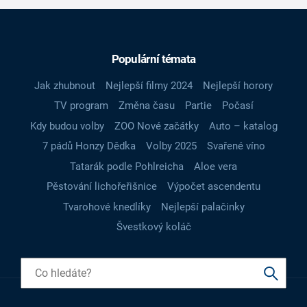
Populární témata
Jak zhubnout
Nejlepší filmy 2024
Nejlepší horory
TV program
Změna času
Partie
Počasí
Kdy budou volby
ZOO Nové začátky
Auto – katalog
7 pádů Honzy Dědka
Volby 2025
Svařené víno
Tatarák podle Pohlreicha
Aloe vera
Pěstování lichořeřišnice
Výpočet ascendentu
Tvarohové knedlíky
Nejlepší palačinky
Švestkový koláč