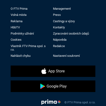
O FTV Prima
Management
Volná místa
Press
Reklama
Castingy a výzvy
HbbTV
Kontakty
Podmínky užívání
Zpracování osobních údajů
Cookies
Nápověda
Vlastník FTV Prima spol. s
Redakce
r.o.
Nahlásit chybu
Nastavení soukromí
App Store
Google Play
© FTV Prima spol. s r.o.