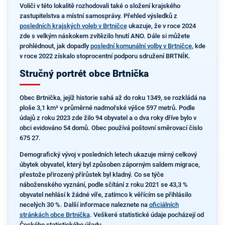
Voliči v této lokalitě rozhodovali také o složení krajského
zastupitelstva a místní samosprávy. Přehled výsledků z
posledních krajských voleb v Brtničce
ukazuje, že v roce 2024
zde s velkým náskokem zvítězilo hnutí ANO. Dále si můžete
prohlédnout, jak dopadly
poslední komunální volby v Brtničce
, kde
v roce 2022 získalo stoprocentní podporu sdružení BRTNÍK.
Stručný portrét obce Brtnička
Obec Brtnička, jejíž historie sahá až do roku 1349, se rozkládá na
ploše 3,1 km² v průměrné nadmořské výšce 597 metrů. Podle
údajů z roku 2023 zde žilo 94 obyvatel a o dva roky dříve bylo v
obci evidováno 54 domů. Obec používá poštovní směrovací číslo
675 27.
Demografický vývoj v posledních letech ukazuje mírný celkový
úbytek obyvatel, který byl způsoben záporným saldem migrace,
přestože přirozený přírůstek byl kladný. Co se týče
náboženského vyznání, podle sčítání z roku 2021 se 43,3 %
obyvatel nehlásí k žádné víře, zatímco k věřícím se přihlásilo
necelých 30 %. Další informace naleznete na
oficiálních
stránkách obce Brtnička
. Veškeré statistické údaje pocházejí od
Českého statistického úřadu.