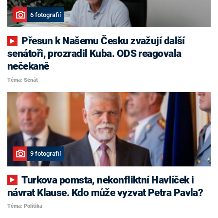
6 fotografií
Přesun k Našemu Česku zvažují další
senátoři, prozradil Kuba. ODS reagovala
nečekaně
Téma: Senát
9 fotografií
Turkova pomsta, nekonfliktní Havlíček i
návrat Klause. Kdo může vyzvat Petra Pavla?
Téma: Politika