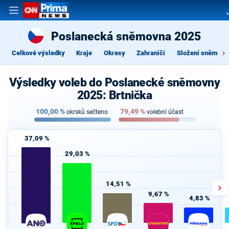
Poslanecká sněmovna 2025
Celkové výsledky
Kraje
Okresy
Zahraničí
Složení sněmovn
Výsledky voleb do Poslanecké sněmovny
2025: Brtnička
100,00
%
79,49
%
okrsků sečteno
volební účast
37,09 %
29,03 %
14,51 %
9,67 %
4,83 %