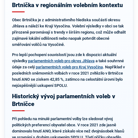
Brtnička v regionálním volebním kontextu
Obec Brtnička je z administrativního hlediska součástí okresu
Jihlava a náleží ke Kraji Vysočina. Volební výsledky v obci se tak
přirozeně porovnávají s trendy v širším regionu, což může odhalit
zajímavé lokální odlišnosti nebo naopak potvrdit obecné
směřování voličů na Vysočině.
Pro lepší pochopení souvislostí jsou zde k dispozici aktuální
výsledky
parlamentních voleb pro okres Jihlava
a také souhrnné
údaje za celý
parlamentních voleb pro Kraj Vysočina
. Například v
posledních sněmovních volbách v roce 2021 zvítězilo v Brtničce
hnutí ANO se ziskem 42,85 %, zatímco na celostátní úrovni bylo
nejúspěšnější uskupení SPOLU.
Historický vývoj parlamentních voleb v
Brtničce
Při pohledu na minulé parlamentní volby lze sledovat vývoj
politických preferencí obyvatel obce. V roce 2021 zde jasně
dominovalo hnutí ANO, které získalo více než dvojnásobek hlasů
ve srovnání s druhým uskupením SPOLU. Třetí příčku obsadilo