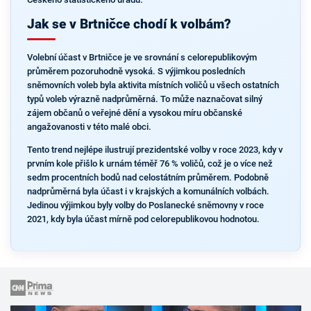
Jak se v Brtničce chodí k volbám?
Volební účast v Brtničce je ve srovnání s celorepublikovým
průměrem pozoruhodně vysoká. S výjimkou posledních
sněmovních voleb byla aktivita místních voličů u všech ostatních
typů voleb výrazně nadprůměrná. To může naznačovat silný
zájem občanů o veřejné dění a vysokou míru občanské
angažovanosti v této malé obci.
Tento trend nejlépe ilustrují prezidentské volby v roce 2023, kdy v
prvním kole přišlo k urnám téměř 76 % voličů, což je o více než
sedm procentních bodů nad celostátním průměrem. Podobně
nadprůměrná byla účast i v krajských a komunálních volbách.
Jedinou výjimkou byly volby do Poslanecké sněmovny v roce
2021, kdy byla účast mírně pod celorepublikovou hodnotou.