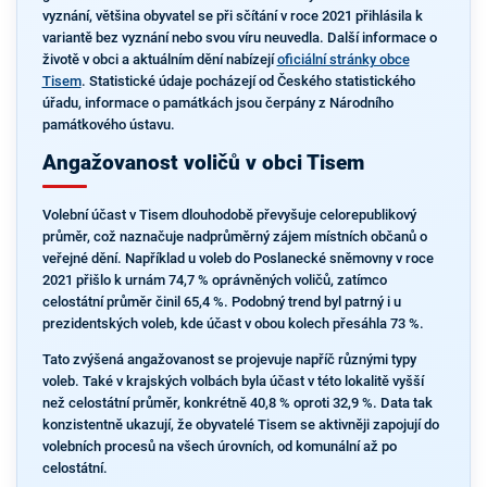
vyznání, většina obyvatel se při sčítání v roce 2021 přihlásila k
variantě bez vyznání nebo svou víru neuvedla. Další informace o
životě v obci a aktuálním dění nabízejí
oficiální stránky obce
Tisem
. Statistické údaje pocházejí od Českého statistického
úřadu, informace o památkách jsou čerpány z Národního
památkového ústavu.
Angažovanost voličů v obci Tisem
Volební účast v Tisem dlouhodobě převyšuje celorepublikový
průměr, což naznačuje nadprůměrný zájem místních občanů o
veřejné dění. Například u voleb do Poslanecké sněmovny v roce
2021 přišlo k urnám 74,7 % oprávněných voličů, zatímco
celostátní průměr činil 65,4 %. Podobný trend byl patrný i u
prezidentských voleb, kde účast v obou kolech přesáhla 73 %.
Tato zvýšená angažovanost se projevuje napříč různými typy
voleb. Také v krajských volbách byla účast v této lokalitě vyšší
než celostátní průměr, konkrétně 40,8 % oproti 32,9 %. Data tak
konzistentně ukazují, že obyvatelé Tisem se aktivněji zapojují do
volebních procesů na všech úrovních, od komunální až po
celostátní.