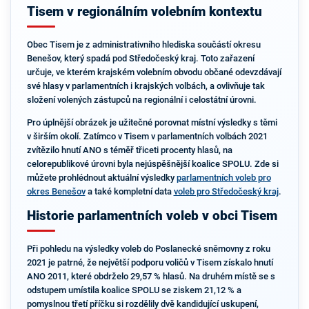
Tisem v regionálním volebním kontextu
Obec Tisem je z administrativního hlediska součástí okresu
Benešov, který spadá pod Středočeský kraj. Toto zařazení
určuje, ve kterém krajském volebním obvodu občané odevzdávají
své hlasy v parlamentních i krajských volbách, a ovlivňuje tak
složení volených zástupců na regionální i celostátní úrovni.
Pro úplnější obrázek je užitečné porovnat místní výsledky s těmi
v širším okolí. Zatímco v Tisem v parlamentních volbách 2021
zvítězilo hnutí ANO s téměř třiceti procenty hlasů, na
celorepublikové úrovni byla nejúspěšnější koalice SPOLU. Zde si
můžete prohlédnout aktuální výsledky
parlamentních voleb pro
okres Benešov
a také kompletní data
voleb pro Středočeský kraj
.
Historie parlamentních voleb v obci Tisem
Při pohledu na výsledky voleb do Poslanecké sněmovny z roku
2021 je patrné, že největší podporu voličů v Tisem získalo hnutí
ANO 2011, které obdrželo 29,57 % hlasů. Na druhém místě se s
odstupem umístila koalice SPOLU se ziskem 21,12 % a
pomyslnou třetí příčku si rozdělily dvě kandidující uskupení,