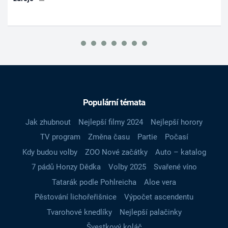
Populární témata
Jak zhubnout
Nejlepší filmy 2024
Nejlepší horory
TV program
Změna času
Partie
Počasí
Kdy budou volby
ZOO Nové začátky
Auto – katalog
7 pádů Honzy Dědka
Volby 2025
Svařené víno
Tatarák podle Pohlreicha
Aloe vera
Pěstování lichořeřišnice
Výpočet ascendentu
Tvarohové knedlíky
Nejlepší palačinky
Švestkový koláč