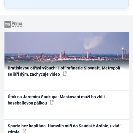
Bratislavou otřásl výbuch: Hoří rafinerie Slovnaft. Metropolí
se šíří dým, zachycuje video
Útok na Jaromíra Soukupa: Maskovaní muži ho zbili
baseballovou pálkou
Sparta bez kapitána. Haraslín míří do Saúdské Arábie, uvádí
zdroje