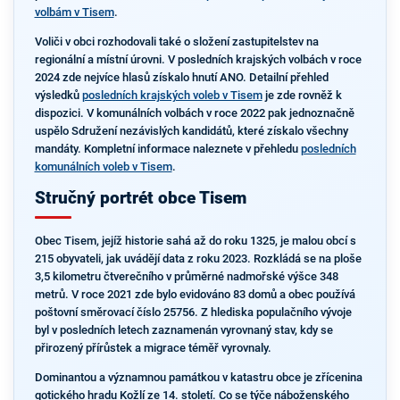
volbám v Tisem
.
Voliči v obci rozhodovali také o složení zastupitelstev na
regionální a místní úrovni. V posledních krajských volbách v roce
2024 zde nejvíce hlasů získalo hnutí ANO. Detailní přehled
výsledků
posledních krajských voleb v Tisem
je zde rovněž k
dispozici. V komunálních volbách v roce 2022 pak jednoznačně
uspělo Sdružení nezávislých kandidátů, které získalo všechny
mandáty. Kompletní informace naleznete v přehledu
posledních
komunálních voleb v Tisem
.
Stručný portrét obce Tisem
Obec Tisem, jejíž historie sahá až do roku 1325, je malou obcí s
215 obyvateli, jak uvádějí data z roku 2023. Rozkládá se na ploše
3,5 kilometru čtverečního v průměrné nadmořské výšce 348
metrů. V roce 2021 zde bylo evidováno 83 domů a obec používá
poštovní směrovací číslo 25756. Z hlediska populačního vývoje
byl v posledních letech zaznamenán vyrovnaný stav, kdy se
přirozený přírůstek a migrace téměř vyrovnaly.
Dominantou a významnou památkou v katastru obce je zřícenina
gotického hradu Kožlí ze 14. století. Co se týče náboženského