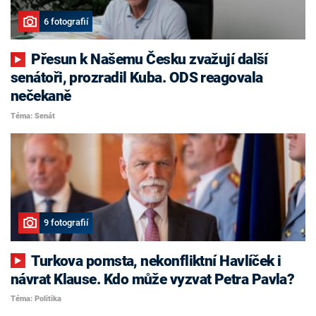
6 fotografií
Přesun k Našemu Česku zvažují další
senátoři, prozradil Kuba. ODS reagovala
nečekaně
Téma: Senát
9 fotografií
Turkova pomsta, nekonfliktní Havlíček i
návrat Klause. Kdo může vyzvat Petra Pavla?
Téma: Politika