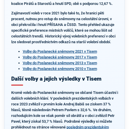
koalice Pirátů a Starostů a hnutí SPD, obě s podporou 12,67 %.
Zajímavostí voleb v roce 2021 bylo také to, že hranici pěti
procent, nutnou pro vstup do sněmovny na celostátní úrovni, v
obci překročila i hnutí PŘÍSAHA a ČSSD. Tento přehled ukazuje
specifické preference místních voličů, které se mohou lišit od
celostátních trendů. Historický vývoj volebních preferencí v obci
lze sledovat prostřednictvím odkazů na starší volební období.
Volby do Poslanecké sněmovny 2021 v Tisem
Volby do Poslanecké sněmovny 2017 v Tisem
Volby do Poslanecké sněmovny 2013 v Tisem
Volby do Poslanecké sněmovny 2010 v Tisem
Další volby a jejich výsledky v Tisem
Kromě voleb do Poslanecké sněmovny se občané Tisem účastní i
dalších volebních klání. V posledních prezidentských volbách v
roce 2023 zvítězil v prvním kole Andrej Babiš se ziskem 37 %
hlasů, těsně následován Petrem Pavlem s 32,6 %. Ve druhém,
rozhodujícím kole se však poměr sil obrátil a v obci zvítězil Petr
Pavel, který získal 53,7 % hlasů. Podrobné výsledky si můžete
prohlédnout na stránce věnované
posledním prezidentským