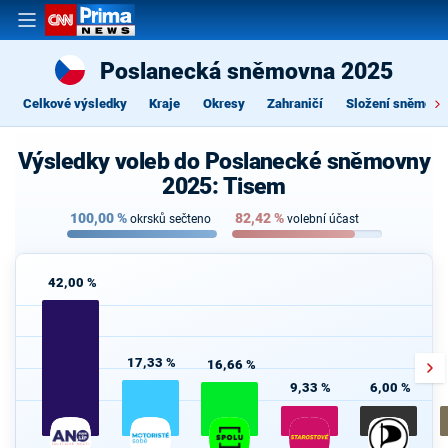
Poslanecká sněmovna 2025
Celkové výsledky
Kraje
Okresy
Zahraničí
Složení sněmovn
Výsledky voleb do Poslanecké sněmovny
2025: Tisem
100,00
%
82,42
%
okrsků sečteno
volební účast
42,00 %
17,33 %
16,66 %
9,33 %
6,00 %