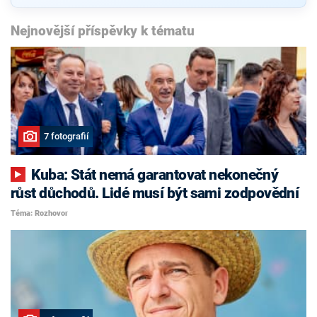
Nejnovější příspěvky k tématu
7 fotografií
Kuba: Stát nemá garantovat nekonečný
růst důchodů. Lidé musí být sami zodpovědní
Téma: Rozhovor