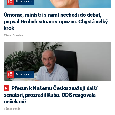
8 fotografií
Úmorné, ministři s námi nechodí do debat,
popsal Grolich situaci v opozici. Chystá velký
krok
Téma: Opozice
6 fotografií
Přesun k Našemu Česku zvažují další
senátoři, prozradil Kuba. ODS reagovala
nečekaně
Téma: Senát