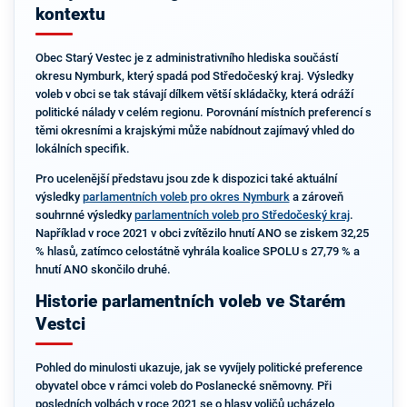
kontextu
Obec Starý Vestec je z administrativního hlediska součástí
okresu Nymburk, který spadá pod Středočeský kraj. Výsledky
voleb v obci se tak stávají dílkem větší skládačky, která odráží
politické nálady v celém regionu. Porovnání místních preferencí s
těmi okresními a krajskými může nabídnout zajímavý vhled do
lokálních specifik.
Pro ucelenější představu jsou zde k dispozici také aktuální
výsledky
parlamentních voleb pro okres Nymburk
a zároveň
souhrnné výsledky
parlamentních voleb pro Středočeský kraj
.
Například v roce 2021 v obci zvítězilo hnutí ANO se ziskem 32,25
% hlasů, zatímco celostátně vyhrála koalice SPOLU s 27,79 % a
hnutí ANO skončilo druhé.
Historie parlamentních voleb ve Starém
Vestci
Pohled do minulosti ukazuje, jak se vyvíjely politické preference
obyvatel obce v rámci voleb do Poslanecké sněmovny. Při
posledních volbách v roce 2021 se o hlasy voličů ucházelo