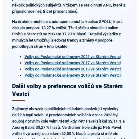
několik politických subjektů. Vítězem se stalo hnutí ANO, které si
připsalo více než třicet procent hlasů.
Na druhém místě se s odstupem umístila koalice SPOLU, která
získala podporu 18,27 % voličů. Třetí příčku obsadila koalice
Pirátů a Starostů se ziskem 17,20 % hlasů. Detailní výsledky z
minulých let umožňují sledovat trendy a změny v podpoře
jednotlivých stran v této lokalitě.
Volby do Poslanecké sněmovny 2021 ve Starém Vestci
Volby do Poslanecké sněmovny 2017 ve Starém Vestci
Volby do Poslanecké sněmovny 2013 ve Starém Vestci
Volby do Poslanecké sněmovny 2010 ve Starém Vestci
Další volby a preference voličů ve Starém
Vestci
Zajímavý obrázek o politických náladách poskytují i výsledky
dalších typů voleb. V prezidentských volbách v roce 2023 byl
souboj v prvním kole velmi těsný, kdy Petr Pavel získal 32,11 % a
Andrej Babiš 30,27 % hlasů. Ve druhém kole zde již Petr Pavel
zvítězil výrazněji se ziskem 62,50 % hlasů, a proto si můžete