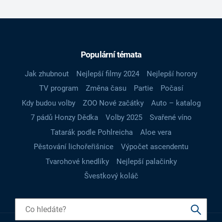
Populární témata
Jak zhubnout
Nejlepší filmy 2024
Nejlepší horory
TV program
Změna času
Partie
Počasí
Kdy budou volby
ZOO Nové začátky
Auto – katalog
7 pádů Honzy Dědka
Volby 2025
Svařené víno
Tatarák podle Pohlreicha
Aloe vera
Pěstování lichořeřišnice
Výpočet ascendentu
Tvarohové knedlíky
Nejlepší palačinky
Švestkový koláč