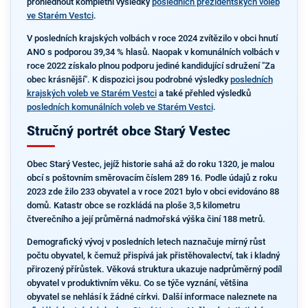
prohlédnout kompletní výsledky
posledních prezidentských voleb
ve Starém Vestci
.
V posledních krajských volbách v roce 2024 zvítězilo v obci hnutí
ANO s podporou 39,34 % hlasů. Naopak v komunálních volbách v
roce 2022 získalo plnou podporu jediné kandidující sdružení "Za
obec krásnější". K dispozici jsou podrobné výsledky
posledních
krajských voleb ve Starém Vestci
a také přehled výsledků
posledních komunálních voleb ve Starém Vestci
.
Stručný portrét obce Starý Vestec
Obec Starý Vestec, jejíž historie sahá až do roku 1320, je malou
obcí s poštovním směrovacím číslem 289 16. Podle údajů z roku
2023 zde žilo 233 obyvatel a v roce 2021 bylo v obci evidováno 88
domů. Katastr obce se rozkládá na ploše 3,5 kilometru
čtverečního a její průměrná nadmořská výška činí 188 metrů.
Demografický vývoj v posledních letech naznačuje mírný růst
počtu obyvatel, k čemuž přispívá jak přistěhovalectví, tak i kladný
přirozený přírůstek. Věková struktura ukazuje nadprůměrný podíl
obyvatel v produktivním věku. Co se týče vyznání, většina
obyvatel se nehlásí k žádné církvi. Další informace naleznete na