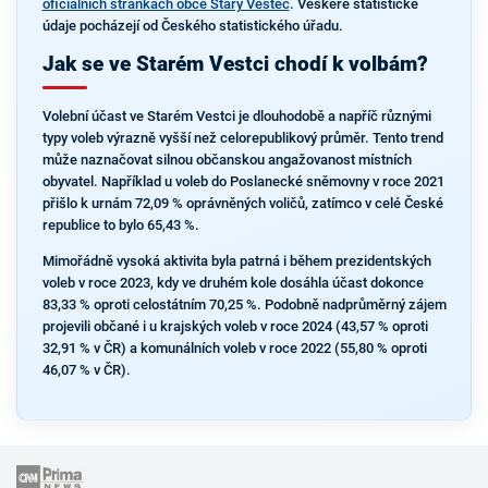
oficiálních stránkách obce Starý Vestec
. Veškeré statistické
údaje pocházejí od Českého statistického úřadu.
Jak se ve Starém Vestci chodí k volbám?
Volební účast ve Starém Vestci je dlouhodobě a napříč různými
typy voleb výrazně vyšší než celorepublikový průměr. Tento trend
může naznačovat silnou občanskou angažovanost místních
obyvatel. Například u voleb do Poslanecké sněmovny v roce 2021
přišlo k urnám 72,09 % oprávněných voličů, zatímco v celé České
republice to bylo 65,43 %.
Mimořádně vysoká aktivita byla patrná i během prezidentských
voleb v roce 2023, kdy ve druhém kole dosáhla účast dokonce
83,33 % oproti celostátním 70,25 %. Podobně nadprůměrný zájem
projevili občané i u krajských voleb v roce 2024 (43,57 % oproti
32,91 % v ČR) a komunálních voleb v roce 2022 (55,80 % oproti
46,07 % v ČR).