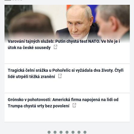
Varování tajných služeb: Putin chystá test NATO. Ve hře je i
útok na české sousedy
Tragická čelní srážka u Pohořelic si vyžádala dva životy. Čtyři
lidé utrpěli těžká zranění
Grónsko v pohotovosti: Americká firma napojená na lidi od
Trumpa chystá vrty bez povolení