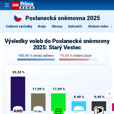
Poslanecká sněmovna 2025
Celkové výsledky
Kraje
Okresy
Zahraničí
Složení sněmovn
Výsledky voleb do Poslanecké sněmovny
2025: Starý Vestec
100,00
%
79,05
%
okrsků sečteno
volební účast
33,33 %
17,09 %
17,09 %
9,40 %
9,40 %